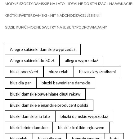
MODNE SZORTY DAMSKIE NA LATO – IDEALNE DO STYLIZACJI NA WAKACJE!
KRÓTKI SWETER DAMSKI – HIT NADCHODZĄCEJ JESIENI!
GDZIE KUPIĆ MODNE SWETRY NA JESIEŃ? PODPOWIADAMY
Allegro sukienki damskie wyprzedaż
Allegro sukienki do 50 zł
allegro wyprzedaż
bluza oversized
bluza relab
bluza z kryształkami
bluz dla par
bluzki bawełniane damskie
bluzki damskie bawełniane długi rękaw
Bluzki damskie eleganckie producent polski
bluzki damskie na lato
bluzki damskie wyprzedaż
bluzki letnie damskie
bluzki z krótkim rękawem
bluz relab
bluzy dla par
bonprix sweter
buty