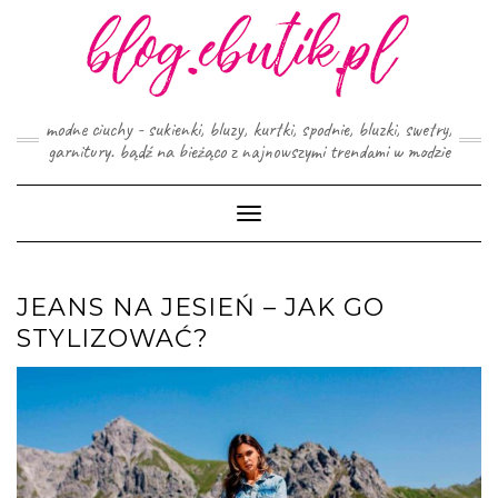
Skip
to
content
modne ciuchy - sukienki, bluzy, kurtki, spodnie, bluzki, swetry,
garnitury. bądź na bieżąco z najnowszymi trendami w modzie
Toggle
Navigation
JEANS NA JESIEŃ – JAK GO
STYLIZOWAĆ?