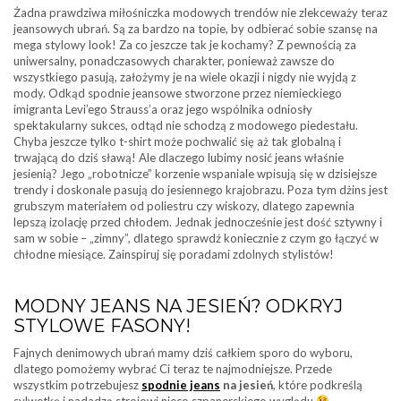
Żadna prawdziwa miłośniczka modowych trendów nie zlekceważy teraz
jeansowych ubrań. Są za bardzo na topie, by odbierać sobie szansę na
mega stylowy look! Za co jeszcze tak je kochamy? Z pewnością za
uniwersalny, ponadczasowych charakter, ponieważ zawsze do
wszystkiego pasują, założymy je na wiele okazji i nigdy nie wyjdą z
mody. Odkąd spodnie jeansowe stworzone przez niemieckiego
imigranta Levi’ego Strauss’a oraz jego wspólnika odniosły
spektakularny sukces, odtąd nie schodzą z modowego piedestału.
Chyba jeszcze tylko t-shirt może pochwalić się aż tak globalną i
trwającą do dziś sławą! Ale dlaczego lubimy nosić jeans właśnie
jesienią? Jego „robotnicze” korzenie wspaniale wpisują się w dzisiejsze
trendy i doskonale pasują do jesiennego krajobrazu. Poza tym dżins jest
grubszym materiałem od poliestru czy wiskozy, dlatego zapewnia
lepszą izolację przed chłodem. Jednak jednocześnie jest dość sztywny i
sam w sobie – „zimny”, dlatego sprawdź koniecznie z czym go łączyć w
chłodne miesiące. Zainspiruj się poradami zdolnych stylistów!
MODNY JEANS NA JESIEŃ? ODKRYJ
STYLOWE FASONY!
Fajnych denimowych ubrań mamy dziś całkiem sporo do wyboru,
dlatego pomożemy wybrać Ci teraz te najmodniejsze. Przede
wszystkim potrzebujesz
spodnie jeans
na jesień
, które podkreślą
sylwetkę i nadadzą strojowi nieco szpanerskiego wyglądu