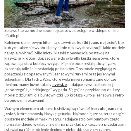
Sprawdź teraz modne spodnie jeansowe dostępne w sklepie online
eButik.pl
Kolejnym denimowym hitem są oczywiście
kurtki jeans na jesień
, bez
których także nie wyobrażamy sobie ciekawych stylizacji. Jakie modele
najlepiej wybrać? Miłośniczki klasyki z pewnością postawią na
klasyczne, krótkie i dopasowane do sylwetki kurtki jeansowe, które
zapewniają ultra kobiecy wygląd. Pięknie podkreślają atuty figury,
akcentują talię i nie zasłaniają pośladków. Doskonale wyglądają w
połączeniu z dopasowanymi jeansowymi rurkami oraz jesiennymi
sukienkami. Dla tych z Was, które wolą mniej romantyczne oblicze
denimu, mamy luźne katany
oversize
nadające sylwetce bardziej
„roboczego” i „niechlujnego” wyglądu. Sięgnij na przykład po dłuższy
model z dziurami dla buntowniczki lub krótszą kurtkę jeansową z retro
balonowymi rękawami!
Ważnym elementem obecnych stylizacji są również
koszule jeans na
jesień
, które stanowią klasykę gatunku. Najmodniejsze są teraz długie i
obszerne modele w męskim stylu, nadające strojowi buntowniczego,
nonszalanckiego wyglądu. Sięgnij na przykład po koszulę z przedarciami
i stawiaj na różne odcienie denimu – niebieski, szary czy czarny.