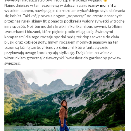
Najmodniejsze w tym sezonie są w dalszym ciągu
jeansy mom fit
z
wysokim stanem, nawiązujące do retro amerykańskiego stylu ubierania
się kobiet. Taki krój pozwala nogom „odpocząć” od często noszonych
przez nas rurek skinny fit, ponadto podkreśla walory sylwetki w trochę
inny sposób. Noś ten model z krótkimi kurtkami puchowymi, krótkimi
sweterkami i bluzami, które pięknie podkreślają talię. Świetnymi
kompanami dla tego rodzaju spodni będą też dopasowane do ciała
bluzki oraz kobiece golfy. Innym rodzajem modnych jeansów na ten
sezon są luźniejsze boyfriendy z dziurami, które fantastycznie
przykuwają uwagę i podkręcają stylizację. Dzięki nim zerwiesz z
wizerunkiem grzecznej dziewczynki i wniesiesz do garderoby powiew
świeżości.