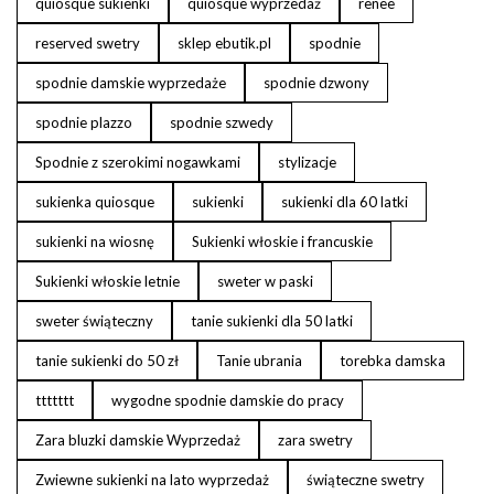
quiosque sukienki
quiosque wyprzedaż
renee
reserved swetry
sklep ebutik.pl
spodnie
spodnie damskie wyprzedaże
spodnie dzwony
spodnie plazzo
spodnie szwedy
Spodnie z szerokimi nogawkami
stylizacje
sukienka quiosque
sukienki
sukienki dla 60 latki
sukienki na wiosnę
Sukienki włoskie i francuskie
Sukienki włoskie letnie
sweter w paski
sweter świąteczny
tanie sukienki dla 50 latki
tanie sukienki do 50 zł
Tanie ubrania
torebka damska
ttttttt
wygodne spodnie damskie do pracy
Zara bluzki damskie Wyprzedaż
zara swetry
Zwiewne sukienki na lato wyprzedaż
świąteczne swetry