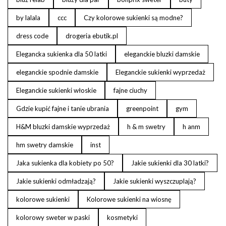
by lalala
ccc
Czy kolorowe sukienki są modne?
dress code
drogeria ebutik.pl
Elegancka sukienka dla 50 latki
eleganckie bluzki damskie
eleganckie spodnie damskie
Eleganckie sukienki wyprzedaż
Eleganckie sukienki włoskie
fajne ciuchy
Gdzie kupić fajne i tanie ubrania
greenpoint
gym
H&M bluzki damskie wyprzedaż
h & m swetry
h anm
hm swetry damskie
inst
Jaka sukienka dla kobiety po 50?
Jakie sukienki dla 30 latki?
Jakie sukienki odmładzają?
Jakie sukienki wyszczuplają?
kolorowe sukienki
Kolorowe sukienki na wiosnę
kolorowy sweter w paski
kosmetyki