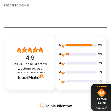
ZEGARKI DAMSKIE
5
88%
4
11%
4.9
3
1%
29 748
opinii klientów
z całego okresu
2
0%
zebranych i zweryfikowanych przez
1
1%
4.9
29 748
opinii
Opinie klientów
z całego
okresu