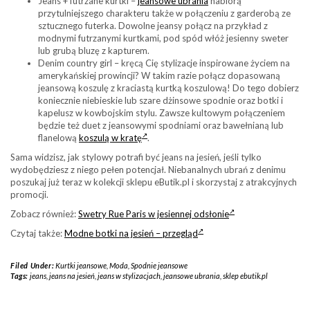
Jeans + futrzane kurtki –
jeansowe ubrania
nabiorą
przytulniejszego charakteru także w połączeniu z garderobą ze
sztucznego futerka. Dowolne jeansy połącz na przykład z
modnymi futrzanymi kurtkami, pod spód włóż jesienny sweter
lub grubą bluzę z kapturem.
Denim country girl – kręcą Cię stylizacje inspirowane życiem na
amerykańskiej prowincji? W takim razie połącz dopasowaną
jeansową koszulę z kraciastą kurtką koszulową! Do tego dobierz
koniecznie niebieskie lub szare dżinsowe spodnie oraz botki i
kapelusz w kowbojskim stylu. Zawsze kultowym połączeniem
będzie też duet z jeansowymi spodniami oraz bawełnianą lub
flanelową
koszulą w kratę
.
Sama widzisz, jak stylowy potrafi być jeans na jesień, jeśli tylko
wydobędziesz z niego pełen potencjał. Niebanalnych ubrań z denimu
poszukaj już teraz w kolekcji sklepu eButik.pl i skorzystaj z atrakcyjnych
promocji.
Zobacz również:
Swetry Rue Paris w jesiennej odsłonie
Czytaj także:
Modne botki na jesień – przegląd
Filed Under:
Kurtki jeansowe
,
Moda
,
Spodnie jeansowe
Tags:
jeans
,
jeans na jesień
,
jeans w stylizacjach
,
jeansowe ubrania
,
sklep ebutik.pl