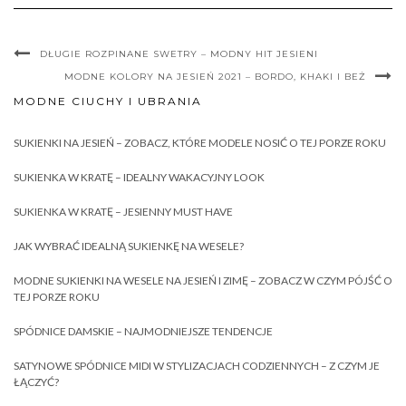
DŁUGIE ROZPINANE SWETRY – MODNY HIT JESIENI
MODNE KOLORY NA JESIEŃ 2021 – BORDO, KHAKI I BEŻ
MODNE CIUCHY I UBRANIA
SUKIENKI NA JESIEŃ – ZOBACZ, KTÓRE MODELE NOSIĆ O TEJ PORZE ROKU
SUKIENKA W KRATĘ – IDEALNY WAKACYJNY LOOK
SUKIENKA W KRATĘ – JESIENNY MUST HAVE
JAK WYBRAĆ IDEALNĄ SUKIENKĘ NA WESELE?
MODNE SUKIENKI NA WESELE NA JESIEŃ I ZIMĘ – ZOBACZ W CZYM PÓJŚĆ O
TEJ PORZE ROKU
SPÓDNICE DAMSKIE – NAJMODNIEJSZE TENDENCJE
SATYNOWE SPÓDNICE MIDI W STYLIZACJACH CODZIENNYCH – Z CZYM JE
ŁĄCZYĆ?