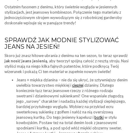
Ostatnim fasonem z denimu, który świetnie wygląda w jesiennych
stylizacjach, jest jeansowy kombinezon. Połączenie tego materiału z
jednoczęściowym strojem wywodzącym się z robotniczej garderoby
doskonale wpisuje się w panujące trendy!
SPRAWDŹ JAK MODNIE STYLIZOWAĆ
JEANS NA JESIEŃ!
Skoro już znasz hitowe ubrania z denimu na ten sezon, to teraz sprawdź
jak nosić jeans jesienią
, aby tworzył spójną całość z resztą stroju. Nasi
styliści mają na niego kilka fajnych patentów, które podkręcą Twój
wizerunek i pokażą Ci ten materiał w zupełnie nowym świetle!
Jeans + miękka dzianina – nie da się ukryć, że sztywniejszy denim
uwielbia towarzystwo miękkiej i
ciepłej
dzianiny. Dlatego
koniecznie łącz teraz jeansowe rzeczy z różnego rodzaju
swetrami i dzianinowymi sukienkami! One wspaniale złagodzą
jego „surowy” charakter i nadadzą każdej stylizacji cieplejszego,
bardziej przytulnego wyglądu. Wybierz na przykład ecru
sweterkową sukienkę z golfem i nałóż na nią oversizową
jeansową kurtkę. Do tego jesienny kapelusz i
botki
w stylu
kowbojskim. Postaw też na total denim look z jeansowymi
spodniami i kurtką, a pod spód włóż miękki obszerny sweter.