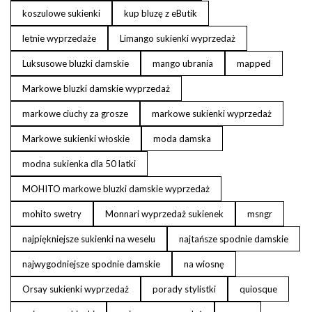
koszulowe sukienki
kup bluzę z eButik
letnie wyprzedaże
Limango sukienki wyprzedaż
Luksusowe bluzki damskie
mango ubrania
mapped
Markowe bluzki damskie wyprzedaż
markowe ciuchy za grosze
markowe sukienki wyprzedaż
Markowe sukienki włoskie
moda damska
modna sukienka dla 50 latki
MOHITO markowe bluzki damskie wyprzedaż
mohito swetry
Monnari wyprzedaż sukienek
msngr
najpiękniejsze sukienki na weselu
najtańsze spodnie damskie
najwygodniejsze spodnie damskie
na wiosnę
Orsay sukienki wyprzedaż
porady stylistki
quiosque