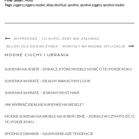
Filed Under:
Moda
Tags:
joggery
,
joggery męskie
,
sklep ebutik.pl
,
spodnie
,
spodnie joggery
,
spodnie męskie
WYPRZEDAŻ – CO KUPIĆ, ŻEBY NIE ŻAŁOWAĆ
BLUZKI DLA DZIEWCZYNEK – POMYSŁY NA MODNE STYLIZACJE
MODNE CIUCHY I UBRANIA
SUKIENKI NA JESIEŃ – ZOBACZ, KTÓRE MODELE NOSIĆ O TEJ PORZE ROKU
SUKIENKA W KRATĘ – IDEALNY WAKACYJNY LOOK
SUKIENKA W KRATĘ – JESIENNY MUST HAVE
JAK WYBRAĆ IDEALNĄ SUKIENKĘ NA WESELE?
MODNE SUKIENKI NA WESELE NA JESIEŃ I ZIMĘ – ZOBACZ W CZYM PÓJŚĆ O
TEJ PORZE ROKU
SPÓDNICE DAMSKIE – NAJMODNIEJSZE TENDENCJE