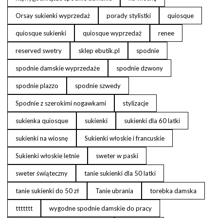
Orsay sukienki wyprzedaż
porady stylistki
quiosque
quiosque sukienki
quiosque wyprzedaż
renee
reserved swetry
sklep ebutik.pl
spodnie
spodnie damskie wyprzedaże
spodnie dzwony
spodnie plazzo
spodnie szwedy
Spodnie z szerokimi nogawkami
stylizacje
sukienka quiosque
sukienki
sukienki dla 60 latki
sukienki na wiosnę
Sukienki włoskie i francuskie
Sukienki włoskie letnie
sweter w paski
sweter świąteczny
tanie sukienki dla 50 latki
tanie sukienki do 50 zł
Tanie ubrania
torebka damska
ttttttt
wygodne spodnie damskie do pracy