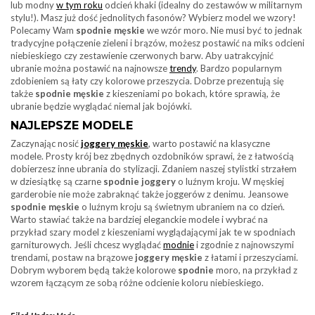
lub modny
w tym roku
odcień khaki (idealny do zestawów w militarnym
stylu!). Masz już dość jednolitych fasonów? Wybierz model we wzory!
Polecamy Wam
spodnie męskie
we wzór moro. Nie musi być to jednak
tradycyjne połączenie zieleni i brązów, możesz postawić na miks odcieni
niebieskiego czy zestawienie czerwonych barw. Aby uatrakcyjnić
ubranie można postawić na najnowsze
trendy
. Bardzo popularnym
zdobieniem są łaty czy kolorowe przeszycia. Dobrze prezentują się
także
spodnie męskie
z kieszeniami po bokach, które sprawią, że
ubranie będzie wyglądać niemal jak bojówki.
NAJLEPSZE MODELE
Zaczynając nosić
joggery męskie
, warto postawić na klasyczne
modele. Prosty krój bez zbędnych ozdobników sprawi, że z łatwością
dobierzesz inne ubrania do stylizacji. Zdaniem naszej stylistki strzałem
w dziesiątkę są czarne
spodnie joggery
o luźnym kroju. W męskiej
garderobie nie może zabraknąć także joggerów z denimu. Jeansowe
spodnie
męskie
o luźnym kroju są świetnym ubraniem na co dzień.
Warto stawiać także na bardziej eleganckie modele i wybrać na
przykład szary model z kieszeniami wyglądającymi jak te w spodniach
garniturowych. Jeśli chcesz wyglądać
modnie
i zgodnie z najnowszymi
trendami, postaw na brązowe
joggery męskie
z łatami i przeszyciami.
Dobrym wyborem będą także kolorowe
spodnie
moro, na przykład z
wzorem łączącym ze sobą różne odcienie koloru niebieskiego.