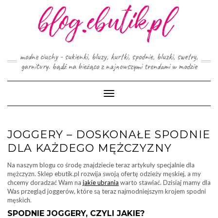
Skip
to
content
modne ciuchy - sukienki, bluzy, kurtki, spodnie, bluzki, swetry,
garnitury. bądź na bieżąco z najnowszymi trendami w modzie
Toggle
Navigation
JOGGERY – DOSKONAŁE SPODNIE
DLA KAŻDEGO MĘŻCZYZNY
Na naszym blogu co środę znajdziecie teraz artykuły specjalnie dla
mężczyzn. Sklep ebutik.pl rozwija swoją ofertę odzieży męskiej, a my
chcemy doradzać Wam na
jakie ubrania
warto stawiać. Dzisiaj mamy dla
Was przegląd joggerów, które są teraz najmodniejszym krojem spodni
męskich.
SPODNIE JOGGERY, CZYLI JAKIE?