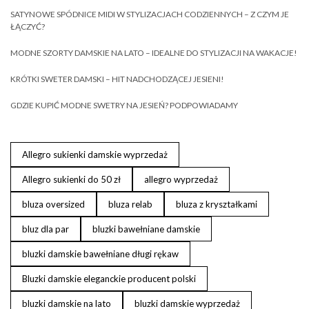
SATYNOWE SPÓDNICE MIDI W STYLIZACJACH CODZIENNYCH – Z CZYM JE
ŁĄCZYĆ?
MODNE SZORTY DAMSKIE NA LATO – IDEALNE DO STYLIZACJI NA WAKACJE!
KRÓTKI SWETER DAMSKI – HIT NADCHODZĄCEJ JESIENI!
GDZIE KUPIĆ MODNE SWETRY NA JESIEŃ? PODPOWIADAMY
Allegro sukienki damskie wyprzedaż
Allegro sukienki do 50 zł
allegro wyprzedaż
bluza oversized
bluza relab
bluza z kryształkami
bluz dla par
bluzki bawełniane damskie
bluzki damskie bawełniane długi rękaw
Bluzki damskie eleganckie producent polski
bluzki damskie na lato
bluzki damskie wyprzedaż