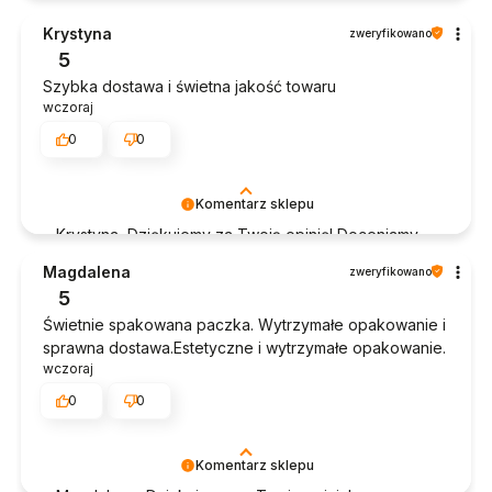
czas poświęcony na podzielenie się z nami Twoim
Krystyna
zweryfikowano
doświadczeniem. Jesteśmy szczęśliwi, że mamy
5
takich klientów. Z pozdrowieniami, obsługa sklepu.
Szybka dostawa i świetna jakość towaru
wczoraj
0
0
Komentarz sklepu
Krystyna, Dziękujemy za Twoją opinię! Doceniamy
czas poświęcony na podzielenie się z nami Twoim
Magdalena
zweryfikowano
doświadczeniem. Jesteśmy szczęśliwi, że mamy
5
takich klientów. Z pozdrowieniami, obsługa sklepu.
Świetnie spakowana paczka. Wytrzymałe opakowanie i
sprawna dostawa.Estetyczne i wytrzymałe opakowanie.
wczoraj
0
0
Komentarz sklepu