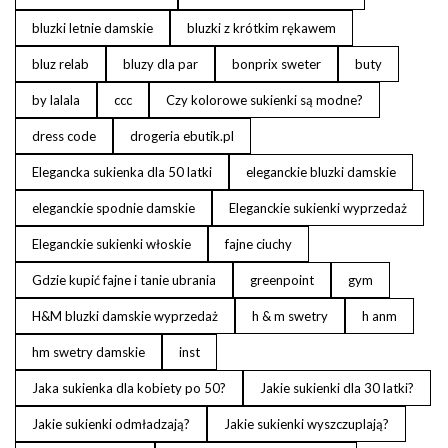
bluzki letnie damskie
bluzki z krótkim rękawem
bluz relab
bluzy dla par
bonprix sweter
buty
by lalala
ccc
Czy kolorowe sukienki są modne?
dress code
drogeria ebutik.pl
Elegancka sukienka dla 50 latki
eleganckie bluzki damskie
eleganckie spodnie damskie
Eleganckie sukienki wyprzedaż
Eleganckie sukienki włoskie
fajne ciuchy
Gdzie kupić fajne i tanie ubrania
greenpoint
gym
H&M bluzki damskie wyprzedaż
h & m swetry
h anm
hm swetry damskie
inst
Jaka sukienka dla kobiety po 50?
Jakie sukienki dla 30 latki?
Jakie sukienki odmładzają?
Jakie sukienki wyszczuplają?