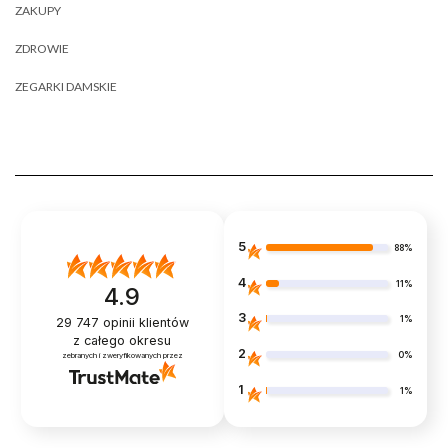
ZAKUPY
ZDROWIE
ZEGARKI DAMSKIE
5
88%
4
11%
4.9
3
1%
29 747
opinii klientów
z całego okresu
2
0%
zebranych i zweryfikowanych przez
1
1%