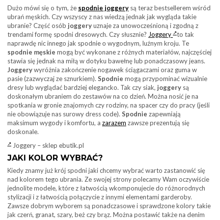
Dużo mówi się o tym, że
spodnie joggery
są teraz bestsellerem wśród
ubrań męskich. Czy wszyscy z nas wiedzą jednak jak wygląda takie
ubranie? Część osób
joggery
uznaje za unowocześnioną i zgodną z
trendami formę spodni dresowych. Czy słusznie?
Joggery
to tak
naprawdę nic innego jak spodnie o wygodnym, luźnym kroju. Te
spodnie męskie
mogą być wykonane z różnych materiałów, najczęściej
stawia się jednak na miłą w dotyku bawełnę lub ponadczasowy jeans.
Joggery
wyróżnia zakończenie nogawek ściągaczami oraz guma w
pasie (zazwyczaj ze sznurkiem).
Spodnie
mogą przypominać wizualnie
dresy lub wyglądać bardziej elegancko. Tak czy siak,
joggery
są
doskonałym ubraniem do zestawów na co dzień. Można nosić je na
spotkania w gronie znajomych czy rodziny, na spacer czy do pracy (jeśli
nie obowiązuje nas surowy dress code).
Spodnie
zapewniają
maksimum wygody i komfortu, a
zarazem
zawsze prezentują się
doskonale.
Joggery – sklep ebutik.pl
JAKI KOLOR WYBRAĆ?
Kiedy znamy już krój spodni jaki chcemy wybrać warto zastanowić się
nad kolorem tego ubrania. Ze swojej strony polecamy Wam oczywiście
jednolite modele, które z łatwością wkomponujecie do różnorodnych
stylizacji i z łatwością połączycie z innymi elementami garderoby.
Zawsze dobrym wyborem są ponadczasowe i sprawdzone kolory takie
jak czerń, granat, szary, beż czy brąz. Można postawić także na denim