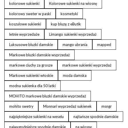
kolorowe sukienki
Kolorowe sukienki na wiosnę
kolorowy sweter w paski
kosmetyki
koszulowe sukienki
kup bluzę z eButik
letnie wyprzedaże
Limango sukienki wyprzedaż
Luksusowe bluzki damskie
mango ubrania
mapped
Markowe bluzki damskie wyprzedaż
markowe ciuchy za grosze
markowe sukienki wyprzedaż
Markowe sukienki włoskie
moda damska
modna sukienka dla 50 latki
MOHITO markowe bluzki damskie wyprzedaż
mohito swetry
Monnari wyprzedaż sukienek
msngr
najpiękniejsze sukienki na weselu
najtańsze spodnie damskie
najwygodniejsze spodnie damskie
na wiosnę