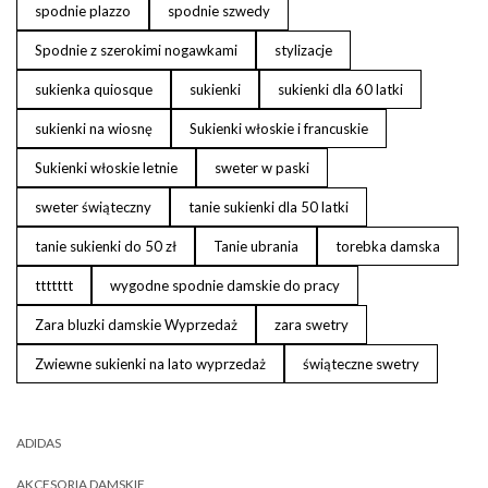
spodnie plazzo
spodnie szwedy
Spodnie z szerokimi nogawkami
stylizacje
sukienka quiosque
sukienki
sukienki dla 60 latki
sukienki na wiosnę
Sukienki włoskie i francuskie
Sukienki włoskie letnie
sweter w paski
sweter świąteczny
tanie sukienki dla 50 latki
tanie sukienki do 50 zł
Tanie ubrania
torebka damska
ttttttt
wygodne spodnie damskie do pracy
Zara bluzki damskie Wyprzedaż
zara swetry
Zwiewne sukienki na lato wyprzedaż
świąteczne swetry
ADIDAS
AKCESORIA DAMSKIE