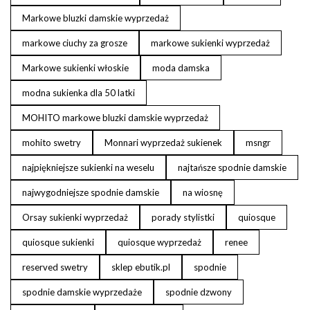
Markowe bluzki damskie wyprzedaż
markowe ciuchy za grosze
markowe sukienki wyprzedaż
Markowe sukienki włoskie
moda damska
modna sukienka dla 50 latki
MOHITO markowe bluzki damskie wyprzedaż
mohito swetry
Monnari wyprzedaż sukienek
msngr
najpiękniejsze sukienki na weselu
najtańsze spodnie damskie
najwygodniejsze spodnie damskie
na wiosnę
Orsay sukienki wyprzedaż
porady stylistki
quiosque
quiosque sukienki
quiosque wyprzedaż
renee
reserved swetry
sklep ebutik.pl
spodnie
spodnie damskie wyprzedaże
spodnie dzwony