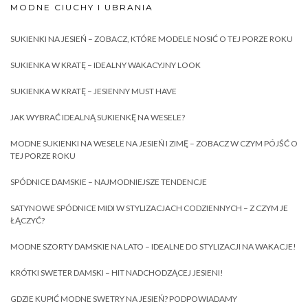
MODNE CIUCHY I UBRANIA
SUKIENKI NA JESIEŃ – ZOBACZ, KTÓRE MODELE NOSIĆ O TEJ PORZE ROKU
SUKIENKA W KRATĘ – IDEALNY WAKACYJNY LOOK
SUKIENKA W KRATĘ – JESIENNY MUST HAVE
JAK WYBRAĆ IDEALNĄ SUKIENKĘ NA WESELE?
MODNE SUKIENKI NA WESELE NA JESIEŃ I ZIMĘ – ZOBACZ W CZYM PÓJŚĆ O
TEJ PORZE ROKU
SPÓDNICE DAMSKIE – NAJMODNIEJSZE TENDENCJE
SATYNOWE SPÓDNICE MIDI W STYLIZACJACH CODZIENNYCH – Z CZYM JE
ŁĄCZYĆ?
MODNE SZORTY DAMSKIE NA LATO – IDEALNE DO STYLIZACJI NA WAKACJE!
KRÓTKI SWETER DAMSKI – HIT NADCHODZĄCEJ JESIENI!
GDZIE KUPIĆ MODNE SWETRY NA JESIEŃ? PODPOWIADAMY