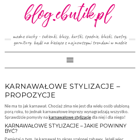
Skip
to
content
modne ciuchy - sukienki, bluzy, kurtki, spodnie, bluzki, swetry,
garnitury. bądź na bieżąco z najnowszymi trendami w modzie
Toggle
Navigation
KARNAWAŁOWE STYLIZACJE –
PROPOZYCJE
Nie ma to jak karnawał. Chociaż zima nie jest dla wielu osób ulubioną
porą roku, to jednak karnawałowe imprezy wynagradzają wszystko.
Sprawdźcie pomysły na
karnawałowe stylizacje
dla niej i dla niego!
KARNAWAŁOWE STYLIZACJE – JAKIE POWINNY
BYĆ?
Pamiętaj o tym, że karnawał to okres szalonej zabawy. Jeżeli więc