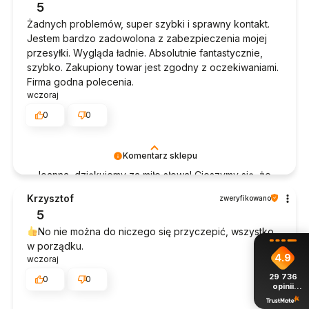
5
Żadnych problemów, super szybki i sprawny kontakt.
Jestem bardzo zadowolona z zabezpieczenia mojej
przesyłki. Wygląda ładnie. Absolutnie fantastycznie,
szybko. Zakupiony towar jest zgodny z oczekiwaniami.
Firma godna polecenia.
wczoraj
0
0
Komentarz sklepu
Joanna, dziękujemy za miłe słowa! Cieszymy się, że
zakup przeszedł bezproblemowo, oraz, że
Krzysztof
zweryfikowano
możemy zapewnić odpowiednią obsługę tak
5
świetnym klientom. Dziękujemy raz jeszcze!
No nie można do niczego się przyczepić, wszystko
w porządku.
4.9
wczoraj
29 736
0
0
opinii
z całego
okresu