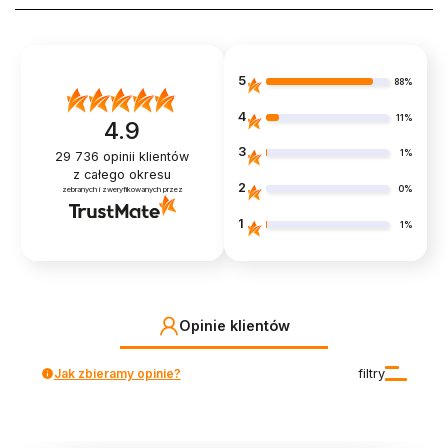
5
88%
4
11%
4.9
3
1%
29 736
opinii klientów
z całego okresu
2
0%
zebranych i zweryfikowanych przez
1
1%
Opinie klientów
Jak zbieramy opinie?
filtry