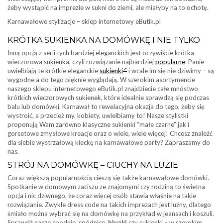
żeby wystąpić na imprezie w sukni do ziemi, ale miałyby na to ochotę.
Karnawałowe stylizacje – sklep internetowy eButik.pl
KRÓTKA SUKIENKA NA DOMÓWKĘ I NIE TYLKO
Inną opcją z serii tych bardziej eleganckich jest oczywiście krótka
wieczorowa sukienka, czyli rozwiązanie najbardziej
popularne
. Panie
uwielbiają te krótkie eleganckie
sukienki
i wcale im się nie dziwimy – są
wygodne a do tego pięknie wyglądają. W szerokim asortymencie
naszego sklepu internetowego eButik.pl znajdziecie całe mnóstwo
krótkich wieczorowych sukienek, które idealnie sprawdzą się podczas
balu lub domówki. Karnawał to rewelacyjna okazja do tego, żeby się
wystroić, a przecież my, kobiety, uwielbiamy to! Nasze stylistki
proponują Wam zarówno klasyczne sukienki “małe czarne” jak i
gorsetowe zmysłowe kreacje oraz o wiele, wiele więcej! Chcesz znaleźć
dla siebie wystrzałową kieckę na karnawałowe party? Zapraszamy do
nas.
STRÓJ NA DOMÓWKĘ – CIUCHY NA LUZIE
Coraz większą popularnością cieszą się także karnawałowe domówki.
Spotkanie w domowym zaciszu ze znajomymi czy rodziną to świetna
opcja i nic dziwnego, że coraz więcej osób stawia właśnie na takie
rozwiązanie. Zwykle dress code na takich imprezach jest luźny, dlatego
śmiało można wybrać się na domówkę na przykład w jeansach i koszuli.
Sprawdź nasze spodnie, spódnice,
bluzki
czy sukienki – w szerokim