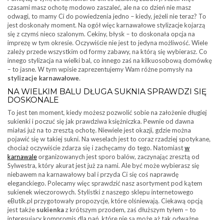
czasami masz ochotę modowo zaszaleć, ale na co dzień nie masz
odwagi, to mamy Ci do powiedzenia jedno – kiedy, jeżeli nie teraz? To
jest doskonały moment. Na ogół więc karnawałowe stylizacje kojarzą
się z czymś nieco szalonym. Cekiny, błysk – to doskonała opcja na
imprezę w tym okresie. Oczywiście nie jest to jedyna możliwość. Wiele
zależy przede wszystkim od formy zabawy, na którą się wybierasz. Co
innego stylizacja na wielki bal, co innego zaś na kilkuosobową domówkę
– to jasne. W tym wpisie zaprezentujemy Wam różne pomysły na
stylizacje karnawałowe
.
NA WIELKIM BALU DŁUGA SUKNIA SPRAWDZI SIĘ
DOSKONALE
To jest ten moment, kiedy możesz pozwolić sobie na założenie długiej
sukienki i poczuć się jak prawdziwa księżniczka. Pewnie od dawna
miałaś już na to zresztą ochotę. Niewiele jest okazji, gdzie można
pojawić się w takiej sukni. Na weselach jest to coraz rzadziej spotykane,
chociaż oczywiście zdarza się i zachęcamy do tego. Natomiast
w
karnawale
organizowanych jest sporo balów, zaczynając zresztą od
Sylwestra, który akurat jest już za nami. Ale być może wybierasz się
niebawem na karnawałowy bal i przyda Ci się coś naprawdę
eleganckiego. Polecamy więc sprawdzić nasz asortyment pod kątem
sukienek wieczorowych. Stylistki z naszego sklepu internetowego
eButik.pl przygotowały propozycje, które olśniewają. Ciekawą opcją
jest także
sukienka
z krótszym przodem, zaś dłuższym tyłem – to
interesujący kompromis dla pań, które nie są może aż tak odważne,