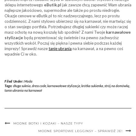
sklepu internetowego
eButik.pl
jak zawsze chcą zapewnić Wam ubrania
najlepsze jakościowo, supermodne ale także po prostu niedrogie.
Okazje cenowe w eButik.pl to nic nadzwyczajnego, lecz po prostu
codzienność. Z nami stylowo ubierzesz się na karnawał, nie martwiąc się
o stan swojego portfela. Potrzebujesz długiej sukienki czy może raczej
masz ochotę na nową koszulę lub spodnie? Z nami Twoje
karnawałowe
stylizacje
będą prezentować się świetnie i na pewno zachwycisz
wszystkich wokół. Poczuj się piękna i pewna siebie podczas każdej
imprezy! Sprawdź nasze
tanie ubrania
na karnawał, a na pewno coś
wpadnie Ci w oko.
Filed Under:
Moda
Tags:
długa suknia
,
dress code
,
karnawałowe stylizacje
,
krótka sukienka
,
strój na domówkę
,
tanie ubrania na karnawał
MODNE BOTKI I KOZAKI – NASZE TYPY
MODNE SPORTOWE LEGGINSY – SPRAWDŹ JE!