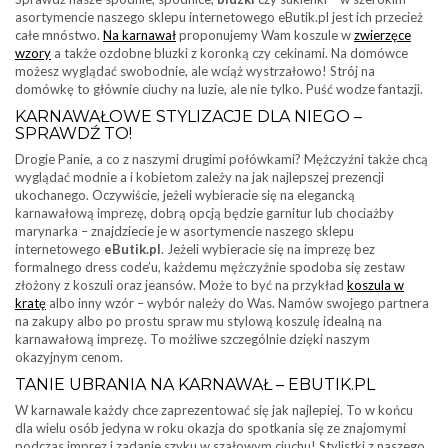
asortymencie naszego sklepu internetowego eButik.pl jest ich przecież
całe mnóstwo.
Na karnawał
proponujemy Wam koszule w
zwierzęce
wzory
a także ozdobne bluzki z koronką czy cekinami. Na domówce
możesz wyglądać swobodnie, ale wciąż wystrzałowo! Strój na
domówkę to głównie ciuchy na luzie, ale nie tylko. Puść wodze fantazji.
KARNAWAŁOWE STYLIZACJE DLA NIEGO –
SPRAWDŹ TO!
Drogie Panie, a co z naszymi drugimi połówkami? Mężczyźni także chcą
wyglądać modnie a i kobietom zależy na jak najlepszej prezencji
ukochanego. Oczywiście, jeżeli wybieracie się na elegancką
karnawałową imprezę, dobrą opcją będzie garnitur lub chociażby
marynarka – znajdziecie je w asortymencie naszego sklepu
internetowego
eButik.pl
. Jeżeli wybieracie się na imprezę bez
formalnego dress code’u, każdemu mężczyźnie spodoba się zestaw
złożony z koszuli oraz jeansów. Może to być na przykład
koszula w
kratę
albo inny wzór – wybór należy do Was. Namów swojego partnera
na zakupy albo po prostu spraw mu stylową koszulę idealną na
karnawałową imprezę. To możliwe szczególnie dzięki naszym
okazyjnym cenom.
TANIE UBRANIA NA KARNAWAŁ – EBUTIK.PL
W karnawale każdy chce zaprezentować się jak najlepiej. To w końcu
dla wielu osób jedyna w roku okazja do spotkania się ze znajomymi
podczas imprez i zadanie szyku w szałowym ciuchu! Stylistki z naszego