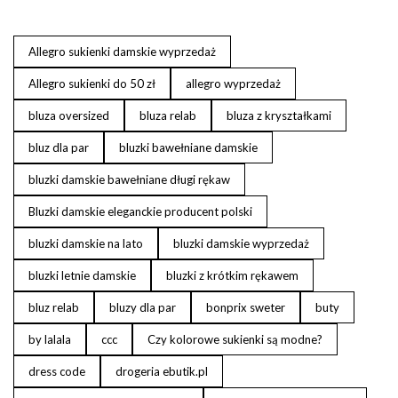
Allegro sukienki damskie wyprzedaż
Allegro sukienki do 50 zł
allegro wyprzedaż
bluza oversized
bluza relab
bluza z kryształkami
bluz dla par
bluzki bawełniane damskie
bluzki damskie bawełniane długi rękaw
Bluzki damskie eleganckie producent polski
bluzki damskie na lato
bluzki damskie wyprzedaż
bluzki letnie damskie
bluzki z krótkim rękawem
bluz relab
bluzy dla par
bonprix sweter
buty
by lalala
ccc
Czy kolorowe sukienki są modne?
dress code
drogeria ebutik.pl