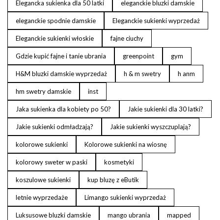
Elegancka sukienka dla 50 latki
eleganckie bluzki damskie
eleganckie spodnie damskie
Eleganckie sukienki wyprzedaż
Eleganckie sukienki włoskie
fajne ciuchy
Gdzie kupić fajne i tanie ubrania
greenpoint
gym
H&M bluzki damskie wyprzedaż
h & m swetry
h anm
hm swetry damskie
inst
Jaka sukienka dla kobiety po 50?
Jakie sukienki dla 30 latki?
Jakie sukienki odmładzają?
Jakie sukienki wyszczuplają?
kolorowe sukienki
Kolorowe sukienki na wiosnę
kolorowy sweter w paski
kosmetyki
koszulowe sukienki
kup bluzę z eButik
letnie wyprzedaże
Limango sukienki wyprzedaż
Luksusowe bluzki damskie
mango ubrania
mapped