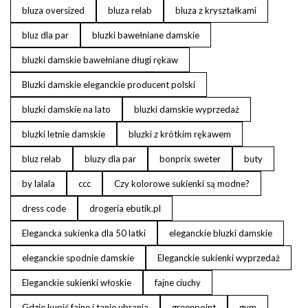
bluza oversized
bluza relab
bluza z kryształkami
bluz dla par
bluzki bawełniane damskie
bluzki damskie bawełniane długi rękaw
Bluzki damskie eleganckie producent polski
bluzki damskie na lato
bluzki damskie wyprzedaż
bluzki letnie damskie
bluzki z krótkim rękawem
bluz relab
bluzy dla par
bonprix sweter
buty
by lalala
ccc
Czy kolorowe sukienki są modne?
dress code
drogeria ebutik.pl
Elegancka sukienka dla 50 latki
eleganckie bluzki damskie
eleganckie spodnie damskie
Eleganckie sukienki wyprzedaż
Eleganckie sukienki włoskie
fajne ciuchy
Gdzie kupić fajne i tanie ubrania
greenpoint
gym