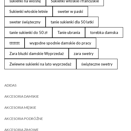
sukienki na wiosnę
Sukienki włoskie i francuskie
Sukienki włoskie letnie
sweter w paski
sweter świąteczny
tanie sukienki dla 50 latki
tanie sukienki do 50 zł
Tanie ubrania
torebka damska
ttttttt
wygodne spodnie damskie do pracy
Zara bluzki damskie Wyprzedaż
zara swetry
Zwiewne sukienki na lato wyprzedaż
świąteczne swetry
ADIDAS
AKCESORIA DAMSKIE
AKCESORIA MĘSKIE
AKCESORIA PODRÓŻNE
AKCESORIA ZIMOWE