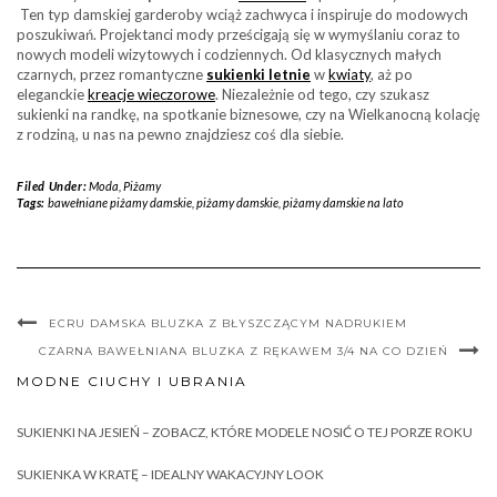
Ten typ damskiej garderoby wciąż zachwyca i inspiruje do modowych
poszukiwań. Projektanci mody prześcigają się w wymyślaniu coraz to
nowych modeli wizytowych i codziennych. Od klasycznych małych
czarnych, przez romantyczne
sukienki letnie
w
kwiaty
, aż po
eleganckie
kreacje wieczorowe
. Niezależnie od tego, czy szukasz
sukienki na randkę, na spotkanie biznesowe, czy na Wielkanocną kolację
z rodziną, u nas na pewno znajdziesz coś dla siebie.
Filed Under:
Moda
,
Piżamy
Tags:
bawełniane piżamy damskie
,
piżamy damskie
,
piżamy damskie na lato
ECRU DAMSKA BLUZKA Z BŁYSZCZĄCYM NADRUKIEM
CZARNA BAWEŁNIANA BLUZKA Z RĘKAWEM 3/4 NA CO DZIEŃ
MODNE CIUCHY I UBRANIA
SUKIENKI NA JESIEŃ – ZOBACZ, KTÓRE MODELE NOSIĆ O TEJ PORZE ROKU
SUKIENKA W KRATĘ – IDEALNY WAKACYJNY LOOK