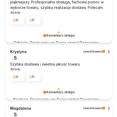
piękniejszy. Profesjonalna obsługa, fachowa pomoc w
wyborze towaru, szybka realizacja dostawy. Polecam.
dzisiaj
0
0
Komentarz sklepu
Gabriela, Dziękujemy za Twoją opinię! Doceniamy
czas poświęcony na podzielenie się z nami Twoim
Krystyna
zweryfikowano
doświadczeniem. Jesteśmy szczęśliwi, że mamy
5
takich klientów. Z pozdrowieniami, obsługa sklepu.
Szybka dostawa i świetna jakość towaru
dzisiaj
0
0
Komentarz sklepu
Krystyna, Dziękujemy za Twoją opinię! Doceniamy
czas poświęcony na podzielenie się z nami Twoim
Magdalena
zweryfikowano
doświadczeniem. Jesteśmy szczęśliwi, że mamy
5
takich klientów. Z pozdrowieniami, obsługa sklepu.