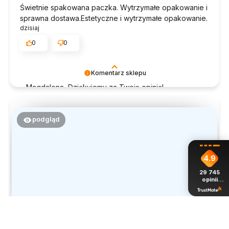
Świetnie spakowana paczka. Wytrzymałe opakowanie i
sprawna dostawa.Estetyczne i wytrzymałe opakowanie.
dzisiaj
0
0
Komentarz sklepu
Magdalena, Dziękujemy za Twoją opinię!
Doceniamy czas poświęcony na podzielenie się z
nami Twoim doświadczeniem. Jesteśmy szczęśliwi,
że mamy takich klientów. Z pozdrowieniami, obsługa
podgląd
sklepu.
4.9
29 745
opinii
z całego
okresu
Stefania
zweryfikowano