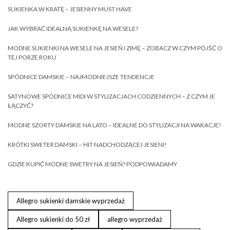
SUKIENKA W KRATĘ – JESIENNY MUST HAVE
JAK WYBRAĆ IDEALNĄ SUKIENKĘ NA WESELE?
MODNE SUKIENKI NA WESELE NA JESIEŃ I ZIMĘ – ZOBACZ W CZYM PÓJŚĆ O
TEJ PORZE ROKU
SPÓDNICE DAMSKIE – NAJMODNIEJSZE TENDENCJE
SATYNOWE SPÓDNICE MIDI W STYLIZACJACH CODZIENNYCH – Z CZYM JE
ŁĄCZYĆ?
MODNE SZORTY DAMSKIE NA LATO – IDEALNE DO STYLIZACJI NA WAKACJE!
KRÓTKI SWETER DAMSKI – HIT NADCHODZĄCEJ JESIENI!
GDZIE KUPIĆ MODNE SWETRY NA JESIEŃ? PODPOWIADAMY
Allegro sukienki damskie wyprzedaż
Allegro sukienki do 50 zł
allegro wyprzedaż