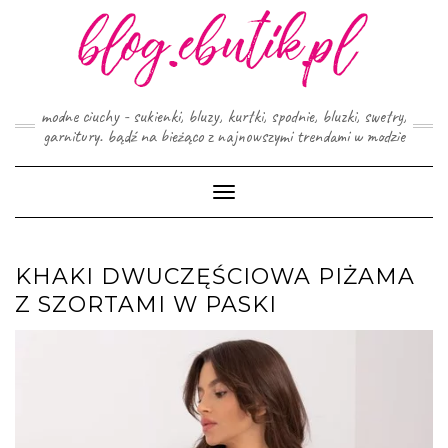
Skip
to
content
modne ciuchy - sukienki, bluzy, kurtki, spodnie, bluzki, swetry,
garnitury. bądź na bieżąco z najnowszymi trendami w modzie
Toggle
Navigation
KHAKI DWUCZĘŚCIOWA PIŻAMA
Z SZORTAMI W PASKI