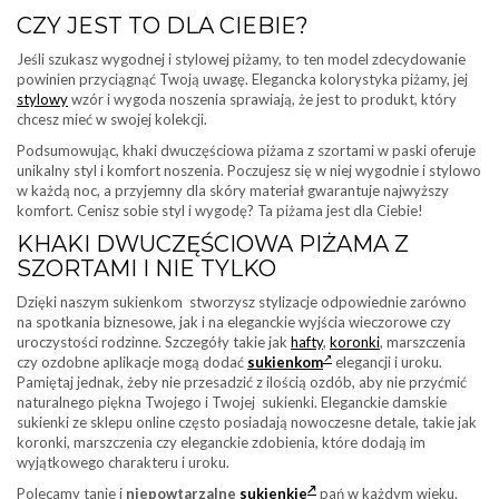
CZY JEST TO DLA CIEBIE?
Jeśli szukasz wygodnej i stylowej piżamy, to ten model zdecydowanie
powinien przyciągnąć Twoją uwagę. Elegancka kolorystyka piżamy, jej
stylowy
wzór i wygoda noszenia sprawiają, że jest to produkt, który
chcesz mieć w swojej kolekcji.
Podsumowując, khaki dwuczęściowa piżama z szortami w paski oferuje
unikalny styl i komfort noszenia. Poczujesz się w niej wygodnie i stylowo
w każdą noc, a przyjemny dla skóry materiał gwarantuje najwyższy
komfort. Cenisz sobie styl i wygodę? Ta piżama jest dla Ciebie!
KHAKI DWUCZĘŚCIOWA PIŻAMA Z
SZORTAMI I NIE TYLKO
Dzięki naszym sukienkom stworzysz stylizacje odpowiednie zarówno
na spotkania biznesowe, jak i na eleganckie wyjścia wieczorowe czy
uroczystości rodzinne. Szczegóły takie jak
hafty
,
koronki
, marszczenia
czy ozdobne aplikacje mogą dodać
sukienkom
elegancji i uroku.
Pamiętaj jednak, żeby nie przesadzić z ilością ozdób, aby nie przyćmić
naturalnego piękna Twojego i Twojej sukienki. Eleganckie damskie
sukienki ze sklepu online często posiadają nowoczesne detale, takie jak
koronki, marszczenia czy eleganckie zdobienia, które dodają im
wyjątkowego charakteru i uroku.
Polecamy tanie i
niepowtarzalne
sukienkie
pań w każdym wieku.