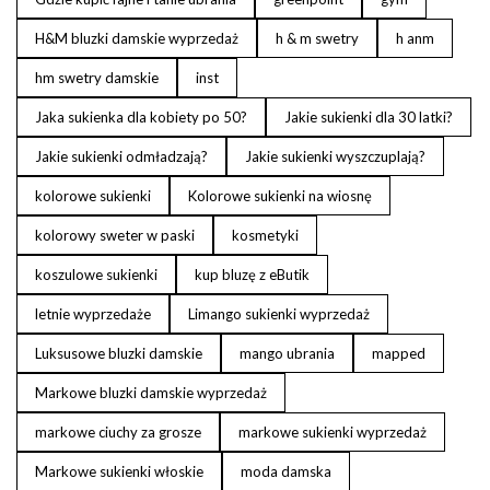
H&M bluzki damskie wyprzedaż
h & m swetry
h anm
hm swetry damskie
inst
Jaka sukienka dla kobiety po 50?
Jakie sukienki dla 30 latki?
Jakie sukienki odmładzają?
Jakie sukienki wyszczuplają?
kolorowe sukienki
Kolorowe sukienki na wiosnę
kolorowy sweter w paski
kosmetyki
koszulowe sukienki
kup bluzę z eButik
letnie wyprzedaże
Limango sukienki wyprzedaż
Luksusowe bluzki damskie
mango ubrania
mapped
Markowe bluzki damskie wyprzedaż
markowe ciuchy za grosze
markowe sukienki wyprzedaż
Markowe sukienki włoskie
moda damska