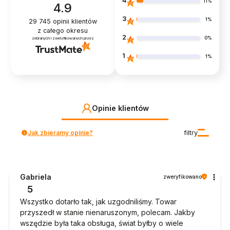
4
11%
4.9
3
1%
29 745
opinii klientów
z całego okresu
2
0%
zebranych i zweryfikowanych przez
1
1%
Opinie klientów
Jak zbieramy opinie?
filtry
Gabriela
zweryfikowano
5
Wszystko dotarło tak, jak uzgodniliśmy. Towar
przyszedł w stanie nienaruszonym, polecam. Jakby
wszędzie była taka obsługa, świat byłby o wiele