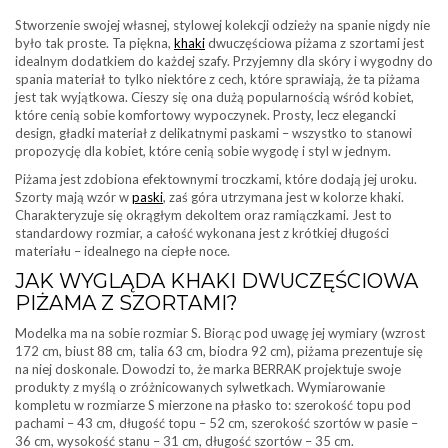
Stworzenie swojej własnej, stylowej kolekcji odzieży na spanie nigdy nie
było tak proste. Ta piękna,
khaki
dwuczęściowa piżama z szortami jest
idealnym dodatkiem do każdej szafy. Przyjemny dla skóry i wygodny do
spania materiał to tylko niektóre z cech, które sprawiają, że ta piżama
jest tak wyjątkowa. Cieszy się ona dużą popularnością wśród kobiet,
które cenią sobie komfortowy wypoczynek. Prosty, lecz elegancki
design, gładki materiał z delikatnymi paskami – wszystko to stanowi
propozycję dla kobiet, które cenią sobie wygodę i styl w jednym.
Piżama jest zdobiona efektownymi troczkami, które dodają jej uroku.
Szorty mają wzór w
paski
, zaś góra utrzymana jest w kolorze khaki.
Charakteryzuje się okrągłym dekoltem oraz ramiączkami. Jest to
standardowy rozmiar, a całość wykonana jest z krótkiej długości
materiału – idealnego na ciepłe noce.
JAK WYGLĄDA KHAKI DWUCZĘŚCIOWA
PIŻAMA Z SZORTAMI?
Modelka ma na sobie rozmiar S. Biorąc pod uwagę jej wymiary (wzrost
172 cm, biust 88 cm, talia 63 cm, biodra 92 cm), piżama prezentuje się
na niej doskonale. Dowodzi to, że marka BERRAK projektuje swoje
produkty z myślą o zróżnicowanych sylwetkach. Wymiarowanie
kompletu w rozmiarze S mierzone na płasko to: szerokość topu pod
pachami – 43 cm, długość topu – 52 cm, szerokość szortów w pasie –
36 cm, wysokość stanu – 31 cm, długość szortów – 35 cm.