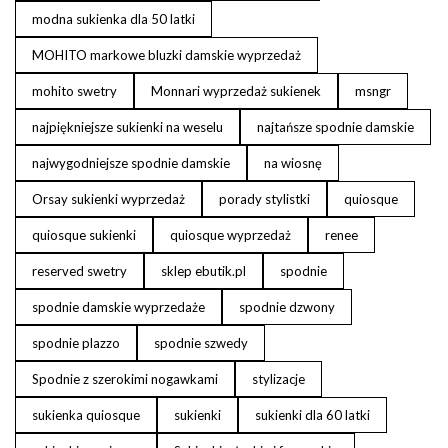
modna sukienka dla 50 latki
MOHITO markowe bluzki damskie wyprzedaż
mohito swetry
Monnari wyprzedaż sukienek
msngr
najpiękniejsze sukienki na weselu
najtańsze spodnie damskie
najwygodniejsze spodnie damskie
na wiosnę
Orsay sukienki wyprzedaż
porady stylistki
quiosque
quiosque sukienki
quiosque wyprzedaż
renee
reserved swetry
sklep ebutik.pl
spodnie
spodnie damskie wyprzedaże
spodnie dzwony
spodnie plazzo
spodnie szwedy
Spodnie z szerokimi nogawkami
stylizacje
sukienka quiosque
sukienki
sukienki dla 60 latki