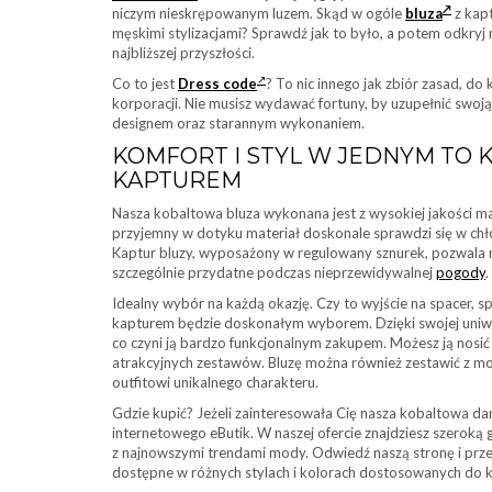
niczym nieskrępowanym luzem. Skąd w ogóle
bluza
z kapt
męskimi stylizacjami? Sprawdź jak to było, a potem odkryj 
najbliższej przyszłości.
Co to jest
Dress code
? To nic innego jak zbiór zasad, d
korporacji. Nie musisz wydawać fortuny, by uzupełnić swo
designem oraz starannym wykonaniem.
KOMFORT I STYL W JEDNYM TO
KAPTUREM
Nasza kobaltowa bluza wykonana jest z wysokiej jakości ma
przyjemny w dotyku materiał doskonale sprawdzi się w chło
Kaptur bluzy, wyposażony w regulowany sznurek, pozwala n
szczególnie przydatne podczas nieprzewidywalnej
pogody
.
Idealny wybór na każdą okazję. Czy to wyjście na spacer, s
kapturem będzie doskonałym wyborem. Dzięki swojej uniwer
co czyni ją bardzo funkcjonalnym zakupem. Możesz ją nosić
atrakcyjnych zestawów. Bluzę można również zestawić z mo
outfitowi unikalnego charakteru.
Gdzie kupić? Jeżeli zainteresowała Cię nasza kobaltowa d
internetowego eButik. W naszej ofercie znajdziesz szeroką
z najnowszymi trendami mody. Odwiedź naszą stronę i prze
dostępne w różnych stylach i kolorach dostosowanych do k