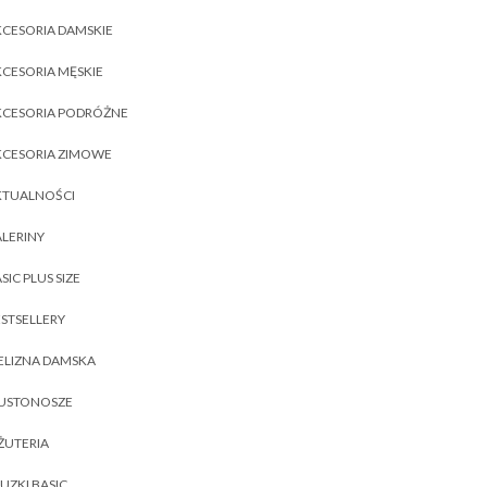
CESORIA DAMSKIE
CESORIA MĘSKIE
KCESORIA PODRÓŻNE
KCESORIA ZIMOWE
KTUALNOŚCI
LERINY
SIC PLUS SIZE
STSELLERY
ELIZNA DAMSKA
IUSTONOSZE
ŻUTERIA
UZKI BASIC