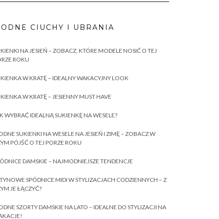
ODNE CIUCHY I UBRANIA
KIENKI NA JESIEŃ – ZOBACZ, KTÓRE MODELE NOSIĆ O TEJ
ORZE ROKU
KIENKA W KRATĘ – IDEALNY WAKACYJNY LOOK
KIENKA W KRATĘ – JESIENNY MUST HAVE
K WYBRAĆ IDEALNĄ SUKIENKĘ NA WESELE?
DNE SUKIENKI NA WESELE NA JESIEŃ I ZIMĘ – ZOBACZ W
YM PÓJŚĆ O TEJ PORZE ROKU
ÓDNICE DAMSKIE – NAJMODNIEJSZE TENDENCJE
TYNOWE SPÓDNICE MIDI W STYLIZACJACH CODZIENNYCH – Z
YM JE ŁĄCZYĆ?
DNE SZORTY DAMSKIE NA LATO – IDEALNE DO STYLIZACJI NA
AKACJE!