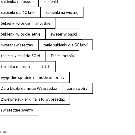
sukienka quiosque
sukienki
sukienki dla 60 latki
sukienki na wiosnę
Sukienki włoskie i francuskie
Sukienki włoskie letnie
sweter w paski
sweter świąteczny
tanie sukienki dla 50 latki
tanie sukienki do 50 zł
Tanie ubrania
torebka damska
ttttttt
wygodne spodnie damskie do pracy
Zara bluzki damskie Wyprzedaż
zara swetry
Zwiewne sukienki na lato wyprzedaż
świąteczne swetry
IDAS