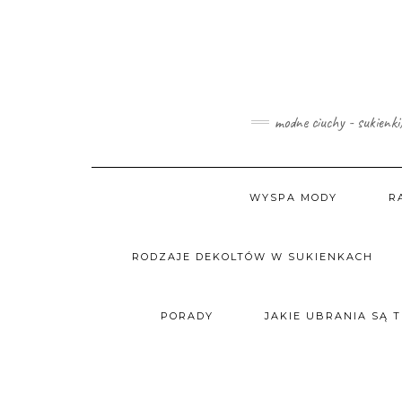
Skip
to
content
modne ciuchy - sukienki
WYSPA MODY
R
RODZAJE DEKOLTÓW W SUKIENKACH
PORADY
JAKIE UBRANIA SĄ 