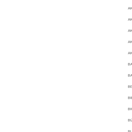
AK
AK
A
A
A
BA
BA
BE
BI
B
BI
BL