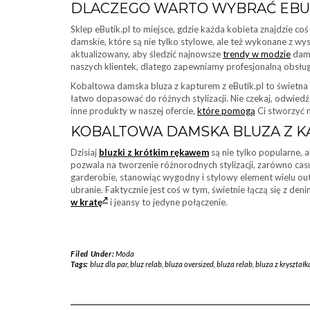
DLACZEGO WARTO WYBRAĆ EBU
Sklep eButik.pl to miejsce, gdzie każda kobieta znajdzie co
damskie, które są nie tylko stylowe, ale też wykonane z wys
aktualizowany, aby śledzić najnowsze
trendy w modzie
dams
naszych klientek, dlatego zapewniamy profesjonalną obsługę
Kobaltowa damska bluza z kapturem z eButik.pl to świetna 
łatwo dopasować do różnych stylizacji. Nie czekaj, odwiedź 
inne produkty w naszej ofercie,
które pomogą
Ci stworzyć 
KOBALTOWA DAMSKA BLUZA Z KA
Dzisiaj
bluzki z krótkim rękawem
są nie tylko popularne, 
pozwala na tworzenie różnorodnych stylizacji, zarówno casu
garderobie, stanowiąc wygodny i stylowy element wielu out
ubranie. Faktycznie jest coś w tym, świetnie łączą się z d
w kratę
i jeansy to jedyne połączenie.
Filed Under:
Moda
Tags:
bluz dla par
,
bluz relab
,
bluza oversized
,
bluza relab
,
bluza z kryształ