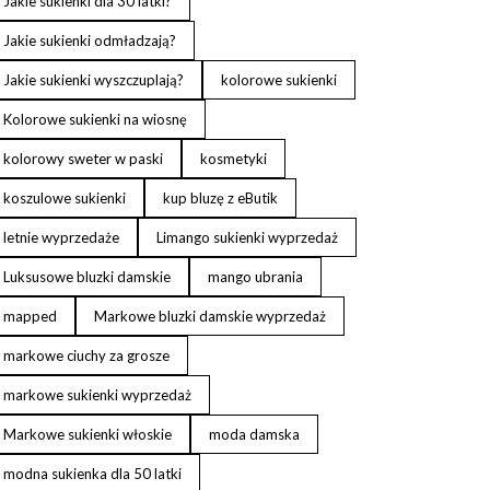
Jakie sukienki dla 30 latki?
Jakie sukienki odmładzają?
Jakie sukienki wyszczuplają?
kolorowe sukienki
Kolorowe sukienki na wiosnę
kolorowy sweter w paski
kosmetyki
koszulowe sukienki
kup bluzę z eButik
letnie wyprzedaże
Limango sukienki wyprzedaż
Luksusowe bluzki damskie
mango ubrania
mapped
Markowe bluzki damskie wyprzedaż
markowe ciuchy za grosze
markowe sukienki wyprzedaż
Markowe sukienki włoskie
moda damska
modna sukienka dla 50 latki