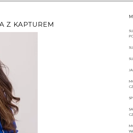
M
A Z KAPTUREM
SU
P
SU
SU
JA
MO
CZ
SP
SA
CZ
MO
W