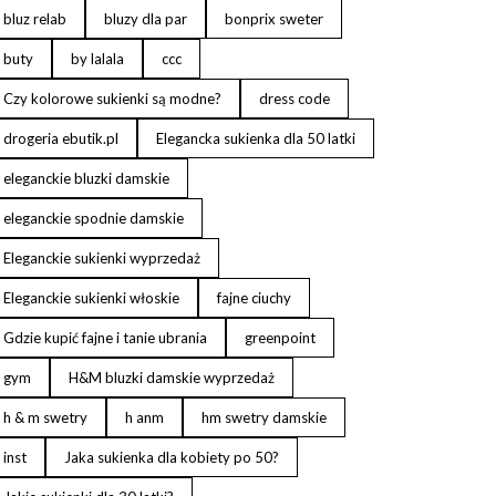
bluz relab
bluzy dla par
bonprix sweter
buty
by lalala
ccc
Czy kolorowe sukienki są modne?
dress code
drogeria ebutik.pl
Elegancka sukienka dla 50 latki
eleganckie bluzki damskie
eleganckie spodnie damskie
Eleganckie sukienki wyprzedaż
Eleganckie sukienki włoskie
fajne ciuchy
Gdzie kupić fajne i tanie ubrania
greenpoint
gym
H&M bluzki damskie wyprzedaż
h & m swetry
h anm
hm swetry damskie
inst
Jaka sukienka dla kobiety po 50?