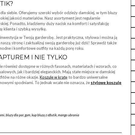
TIK?
ś dla siebie. Oferujemy szeroki wybór odzieży damskiej, w tym bluzy
okiej jakości materiałów. Nasz asortyment jest regularnie
kiej. Ponadto, kładziemy duży nacisk na komfort i satysfakcję
 klienta i szybką wysyłkę.
inwestycja w Twoją garderobę. Jest praktyczna, stylowa i można ją
naszą stronę i zaktualizuj swoją garderobę już dziś! Sprawdź także
modne i komfortowe outfity na każdą porę roku.
PTUREM I NIE TYLKO
ale również dostępne w różnych fasonach, materiałach i wzorach, co
alowych, jak i bardziej eleganckich. Mają stałe miejsce w damskiej
fitów na różne okazje.
Koszule w kratę
to bardzo uniwersalne
enimowymi spodniami. To jednak wcale nie oznacza, że
stylowe koszule
kami
,
bluzy dla par
,
gym
,
kup bluzę z eButik
,
mango ubrania