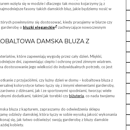
urem wzięła się w modzie i dlaczego tak mocno kojarzymy ją z
najmodniejsze fasony takich damskich bluz, jakie będziemy nosić w
o których powinnyśmy się dostosować, kiedy pracujemy w biurze czy
ją garderobę o
bluzki eleganckie
zachwycające nowoczesnym
 KOBALTOWA DAMSKA BLUZA Z
teriałów, które zapewniają wygodę przez cały dzień. Miękki,
dniejsze dni, zapewniając ciepło i ochronę przed zimnym wiatrem.
a dostosowanie jego wielkości do indywidualnych potrzeb, co jest
potkanie z przyjaciółmi, czy luźny dzień w domu – kobaltowa bluza z
salnej kolorystyce łatwo łączy się z innymi elementami garderoby,
 zarówno z dżinsami, jak i ze sportowymi spodniami, tworząc wiele
dnymi dodatkami, takimi jak torebki czy
biżuteria
, co nada twojemu
amska bluza z kapturem, zapraszamy do odwiedzenia sklepu
 gamę odzieży damskiej, która łączy w sobie wysoką jakość wykonania
konaj się, jak łatwo odświeżyć swoją garderobę z bluzy damskie
ażdej kobiety.