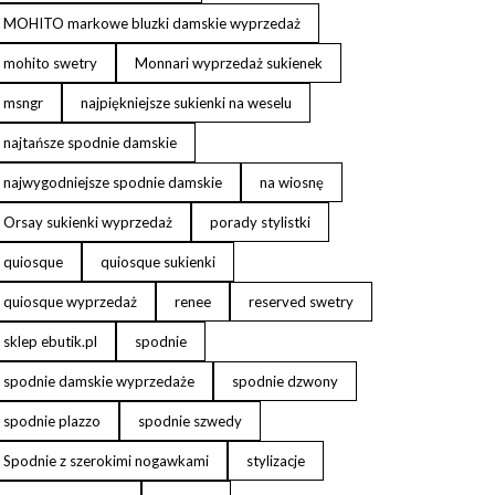
MOHITO markowe bluzki damskie wyprzedaż
mohito swetry
Monnari wyprzedaż sukienek
msngr
najpiękniejsze sukienki na weselu
najtańsze spodnie damskie
najwygodniejsze spodnie damskie
na wiosnę
Orsay sukienki wyprzedaż
porady stylistki
quiosque
quiosque sukienki
quiosque wyprzedaż
renee
reserved swetry
sklep ebutik.pl
spodnie
spodnie damskie wyprzedaże
spodnie dzwony
spodnie plazzo
spodnie szwedy
Spodnie z szerokimi nogawkami
stylizacje