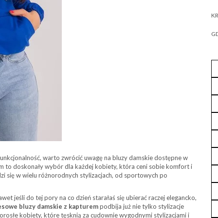
KR
GD
i funkcjonalność, warto zwrócić uwagę na bluzy damskie dostępne w
m to doskonały wybór dla każdej kobiety, która ceni sobie komfort i
i się w wielu różnorodnych stylizacjach, od sportowych po
et jeśli do tej pory na co dzień starałaś się ubierać raczej elegancko,
esowe
bluzy damskie z kapturem
podbija już nie tylko stylizacje
dorosłe kobiety, które tęsknią za cudownie wygodnymi stylizacjami i