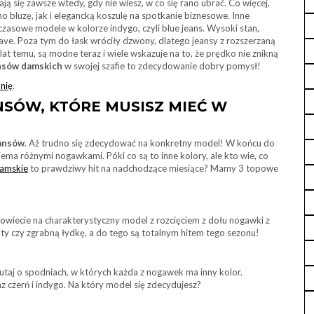
ją się zawsze wtedy, gdy nie wiesz, w co się rano ubrać. Co więcej,
no bluzę, jak i elegancką koszulę na spotkanie biznesowe. Inne
zasowe modele w kolorze indygo, czyli blue jeans. Wysoki stan,
ve. Poza tym do łask wróciły dzwony, dlatego jeansy z rozszerzaną
t temu, są modne teraz i wiele wskazuje na to, że prędko nie znikną
ansów damskich
w swojej szafie to zdecydowanie dobry pomysł!
nię
.
ANSÓW, KTÓRE MUSISZ MIEĆ W
eansów
. Aż trudno się zdecydować na konkretny model! W końcu do
iema różnymi nogawkami. Póki co są to inne kolory, ale kto wie, co
damskie
to prawdziwy hit na nadchodzące miesiące? Mamy 3 topowe
powiecie na charakterystyczny model z rozcięciem z dołu nogawki z
czy zgrabną łydkę, a do tego są totalnym hitem tego sezonu!
aj o spodniach, w których każda z nogawek ma inny kolor.
raz czerń i indygo. Na który model się zdecydujesz?