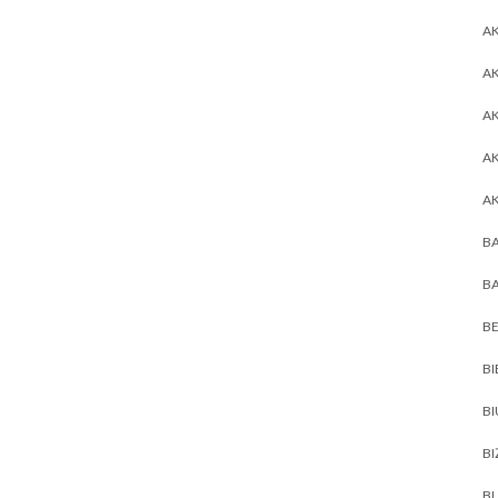
AK
AK
A
A
A
BA
BA
BE
BI
B
BI
BL