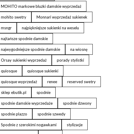
MOHITO markowe bluzki damskie wyprzedaż
mohito swetry
Monnari wyprzedaż sukienek
msngr
najpiękniejsze sukienki na weselu
najtańsze spodnie damskie
najwygodniejsze spodnie damskie
na wiosnę
Orsay sukienki wyprzedaż
porady stylistki
quiosque
quiosque sukienki
quiosque wyprzedaż
renee
reserved swetry
sklep ebutik.pl
spodnie
spodnie damskie wyprzedaże
spodnie dzwony
spodnie plazzo
spodnie szwedy
Spodnie z szerokimi nogawkami
stylizacje