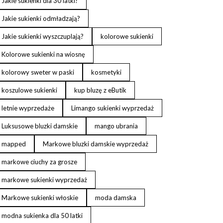
Jakie sukienki dla 30 latki?
Jakie sukienki odmładzają?
Jakie sukienki wyszczuplają?
kolorowe sukienki
Kolorowe sukienki na wiosnę
kolorowy sweter w paski
kosmetyki
koszulowe sukienki
kup bluzę z eButik
letnie wyprzedaże
Limango sukienki wyprzedaż
Luksusowe bluzki damskie
mango ubrania
mapped
Markowe bluzki damskie wyprzedaż
markowe ciuchy za grosze
markowe sukienki wyprzedaż
Markowe sukienki włoskie
moda damska
modna sukienka dla 50 latki