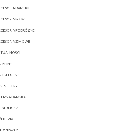
CESORIA DAMSKIE
CESORIA MĘSKIE
KCESORIA PODRÓŻNE
KCESORIA ZIMOWE
KTUALNOŚCI
LERINY
SIC PLUS SIZE
STSELLERY
ELIZNA DAMSKA
IUSTONOSZE
ŻUTERIA
UZKI BASIC