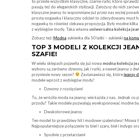
to przede wszystkim klasyczne, czarne rurki, które sprawdza
pasują też do eleganckich stylizacji. Założysz do nich zarów
klasyczne jeansy to wspomniane już przez nas wyżej ponadc
prosta nogawka i klasyczny odcień to zdecydowany must ha
nogawką to również ciekawa propozycja. Były modne kilka la
z wybiegów mody. Taka własna
uniwersalna kolekcja je
Zobacz też:
Modna
sukienka dla 50 latki – sukienki
na komu
TOP 3 MODELI Z KOLEKCJI JE
SZAFIE!
W wielu sklepach pojawiła się już nowa
modna kolekcja j
wyboru są zarówno dzwony, jak i rurki, a nawet jeansy z dw
przyniesie nowy sezon?
Zastanawiasz się, które
jeansy 
modele wprost z wybiegów mody!
Dzwony z rozcięciami
To, że wróciła moda na jeansy, wie każda z nas. Jednak co 
przodu? Takie modele pozwalają wyeksponować modne buty 
Dwukolorowe jeansy
Ten model to prawdziwy hit i modowe szaleństwo! Mowa tut
Najpopularniejsze połączenie to biel i szary, biel i indygo o
Spodnie z przetarciami