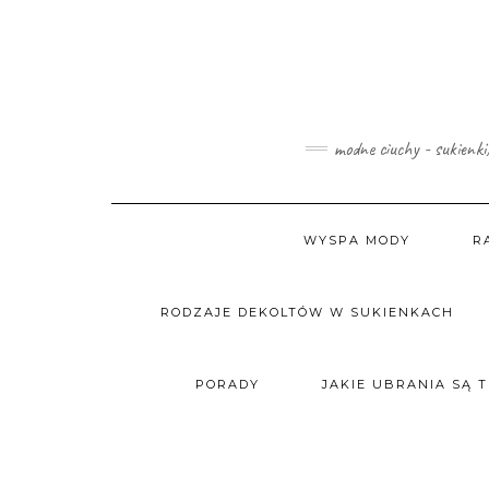
Skip
to
content
modne ciuchy - sukienki
WYSPA MODY
R
RODZAJE DEKOLTÓW W SUKIENKACH
PORADY
JAKIE UBRANIA SĄ 