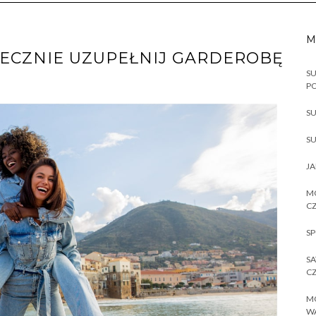
M
IECZNIE UZUPEŁNIJ GARDEROBĘ
SU
P
SU
SU
JA
MO
CZ
SP
SA
CZ
MO
W