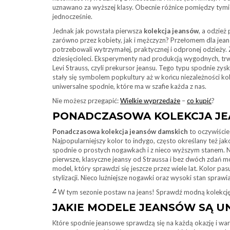
uznawano za wyższej klasy. Obecnie różnice pomiędzy tymi 
jednocześnie.
Jednak jak powstała pierwsza
kolekcja jeansów
, a odzież
zarówno przez kobiety, jak i mężczyzn? Przełomem dla jea
potrzebowali wytrzymałej, praktycznej i odpronej odzieży.
dziesięcioleci. Eksperymenty nad produkcją wygodnych, trw
Levi Strauss, czyli prekursor jeansu. Tego typu spodnie z
stały się symbolem popkultury aż w końcu niezależności k
uniwersalne spodnie, które ma w szafie każda z nas.
Nie możesz przegapić:
Wielkie wyprzedaże
–
co kupić
?
PONADCZASOWA KOLEKCJA J
Ponadczasowa kolekcja jeansów damskich
to oczywiście
Najpopularniejszy kolor to indygo, często określany też ja
spodnie o prostych nogawkach i z nieco wyższym stanem. N
pierwsze, klasyczne jeansy od Straussa i bez dwóch zdań 
model, który sprawdzi się jeszcze przez wiele lat. Kolor pas
stylizacji. Nieco luźniejsze nogawki oraz wysoki stan spraw
W tym sezonie postaw na jeans! Sprawdź modną kolekcję 
JAKIE MODELE JEANSÓW SĄ U
Które spodnie jeansowe sprawdzą się na każdą okazję i wart