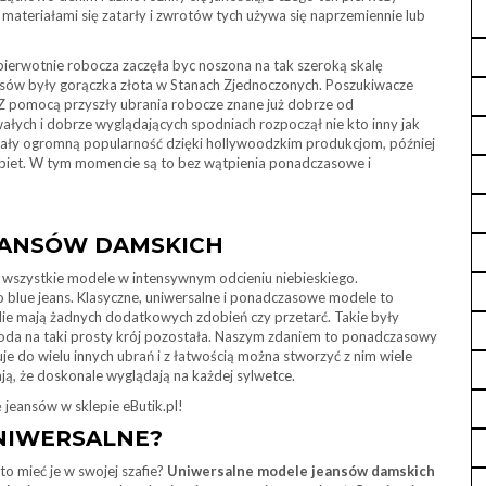
materiałami się zatarły i zwrotów tych używa się naprzemiennie lub
 pierwotnie robocza zaczęła byc noszona na tak szeroką skalę
nsów były gorączka złota w Stanach Zjednoczonych. Poszukiwacze
 Z pomocą przyszły ubrania robocze znane już dobrze od
ałych i dobrze wyglądających spodniach rozpoczął nie kto inny jak
yskały ogromną popularność dzięki hollywoodzkim produkcjom, później
obiet. W tym momencie są to bez wątpienia ponadczasowe i
EANSÓW DAMSKICH
 wszystkie modele w intensywnym odcieniu niebieskiego.
ko blue jeans. Klasyczne, uniwersalne i ponadczasowe modele to
ie mają żadnych dodatkowych zdobień czy przetarć. Takie były
moda na taki prosty krój pozostała. Naszym zdaniem to ponadczasowy
uje do wielu innych ubrań i z łatwością można stworzyć z nim wiele
iają, że doskonale wyglądają na każdej sylwetce.
jeansów w sklepie eButik.pl!
NIWERSALNE?
o mieć je w swojej szafie?
Uniwersalne modele jeansów damskich