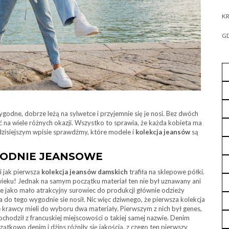
KR
GD
godne, dobrze leżą na sylwetce i przyjemnie się je nosi. Bez dwóch
ć na wiele różnych okazji. Wszystko to sprawia, że każda kobieta ma
 dzisiejszym wpisie sprawdźmy, które modele i
kolekcja jeansów
są
PODNIE JEANSOWE
i jak pierwsza
kolekcja jeansów damskich
trafiła na sklepowe półki.
 wieku! Jednak na samym początku materiał ten nie był uznawany ani
ie jako mało atrakcyjny surowiec do produkcji głównie odzieży
a do tego wygodnie sie nosił. Nic więc dziwnego, że pierwsza
kolekcja
e krawcy mieli do wyboru dwa materiały. Pierwszym z nich był genes,
chodził z francuskiej miejscowości o takiej samej nazwie. Denim
ątkowo denim i dżins różniły się jakością, z czego ten pierwszy