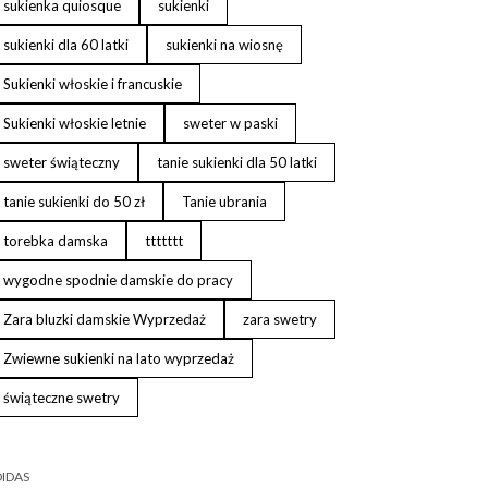
sukienka quiosque
sukienki
sukienki dla 60 latki
sukienki na wiosnę
Sukienki włoskie i francuskie
Sukienki włoskie letnie
sweter w paski
sweter świąteczny
tanie sukienki dla 50 latki
tanie sukienki do 50 zł
Tanie ubrania
torebka damska
ttttttt
wygodne spodnie damskie do pracy
Zara bluzki damskie Wyprzedaż
zara swetry
Zwiewne sukienki na lato wyprzedaż
świąteczne swetry
IDAS