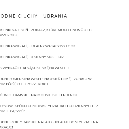
ODNE CIUCHY I UBRANIA
KIENKI NA JESIEŃ – ZOBACZ, KTÓRE MODELE NOSIĆ O TEJ
ORZE ROKU
KIENKA W KRATĘ – IDEALNY WAKACYJNY LOOK
KIENKA W KRATĘ – JESIENNY MUST HAVE
K WYBRAĆ IDEALNĄ SUKIENKĘ NA WESELE?
DNE SUKIENKI NA WESELE NA JESIEŃ I ZIMĘ – ZOBACZ W
YM PÓJŚĆ O TEJ PORZE ROKU
ÓDNICE DAMSKIE – NAJMODNIEJSZE TENDENCJE
TYNOWE SPÓDNICE MIDI W STYLIZACJACH CODZIENNYCH – Z
YM JE ŁĄCZYĆ?
DNE SZORTY DAMSKIE NA LATO – IDEALNE DO STYLIZACJI NA
AKACJE!