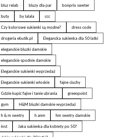
bluz relab
bluzy dla par
bonprix sweter
buty
by lalala
ccc
Czy kolorowe sukienki są modne?
dress code
drogeria ebutik.pl
Elegancka sukienka dla 50 latki
eleganckie bluzki damskie
eleganckie spodnie damskie
Eleganckie sukienki wyprzedaż
Eleganckie sukienki włoskie
fajne ciuchy
Gdzie kupić fajne i tanie ubrania
greenpoint
gym
H&M bluzki damskie wyprzedaż
h & m swetry
h anm
hm swetry damskie
inst
Jaka sukienka dla kobiety po 50?