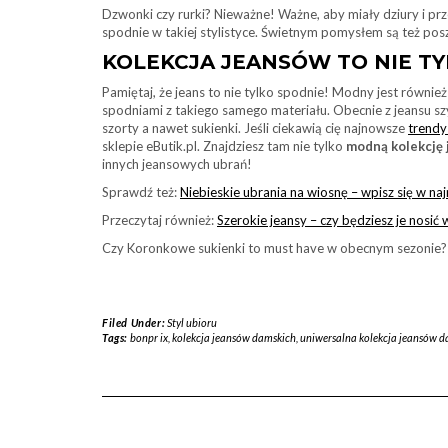
Dzwonki czy rurki? Nieważne! Ważne, aby miały dziury i prze
spodnie w takiej stylistyce. Świetnym pomysłem są też po
KOLEKCJA JEANSÓW TO NIE TY
Pamiętaj, że jeans to nie tylko spodnie! Modny jest również 
spodniami z takiego samego materiału. Obecnie z jeansu szy
szorty a nawet sukienki. Jeśli ciekawią cię najnowsze
trendy
sklepie eButik.pl. Znajdziesz tam nie tylko
modną kolekcję
innych jeansowych ubrań!
Sprawdź też:
Niebieskie ubrania na wiosnę – wpisz się w na
Przeczytaj również:
Szerokie jeansy – czy będziesz je nosić
Czy Koronkowe sukienki to must have w obecnym sezonie?
Filed Under:
Styl ubioru
Tags:
bonpr ix
,
kolekcja jeansów damskich
,
uniwersalna kolekcja jeansów d