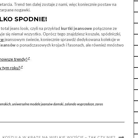
tarcia. Trend ten dalej zostaje z nami, więc koniecznie postaw na
szarpane nogawki.
LKO SPODNIE!
total jeans look, czyli na przykład
kurtki jeansowe
połączone ze
je się niemal wszystko. Oprócz tego znajdziesz koszule, spódniczki,
 w
jeansowym świecie, koniecznie sprawdź dedykowana kolekcje w
 jeansów
o ponadczasowych krojach i fasonach, ale również mnóstwo
jnowsze trendy!
 w tym roku?
amskich
,
uniwersalne modele jeansów damski
,
zalando wyprzedaze
,
zaras
KOSZULA W KRATĘ NA WIELKIE WYJŚCIE – TAK CZY NIE?