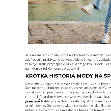
Trudno znaleźć kobietę, która nie kochałaby jeansów! Są wy
zdań pasują praktycznie do wszystkiego i można je zakłada
w swojej szafie przynajmniej kilka par tego typu spodni. W
najmodniejsze! Koniecznie przeczytaj.
KRÓTKA HISTORIA MODY NA S
Zacznijmy od tego, skąd w ogóle wzięła się
moda
na jeansy 
Sam materiał, z którego są szyte, korzeniami sięga aż XVII
za ciekawy, ani prestiżowy. Co więcej, używany był wyłączn
roboczej. Charakteryzował się wytrzymałością, trwalościa, 
jeansów
trafiła w ręce klasy robotniczej. W tamtym czasi
drugim denim. Genes wypowiada się podobnie jak dżins i po
natomiast wywodził się z miasteczka Nimes (de Nimes). Pocz