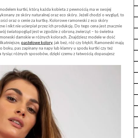
delem kurtki, którą każda kobieta z pewnością ma w swojej
onany ze skóry naturalnej oraz eco skóry. Jeżeli chodzi o wygląd, to
kości oraz o cenie za kurtkę. Kolorowe ramoneski z eco skóry
e i nikt nie ucierpiał przez ich produkcję. Do tego cena jest znacznie
Twój światopogląd jest w zgodzie z obroną zwierząt – to świetna
ramoneski damskie w różnych kolorach. Znajdziesz modele w dość
likatniejsze,
pastelowe kolory
, jak beż, róż czy błękit. Ramoneski mają
 boku, pas zapinany na napy lub klamry u spodu kurtki czy też
a tysiąc różnych sposobów, dzięki czemu z łatwością dopasujesz