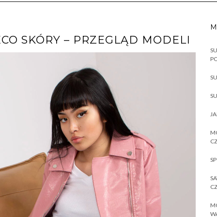
M
CO SKÓRY – PRZEGLĄD MODELI
SU
P
SU
SU
JA
MO
CZ
SP
SA
CZ
MO
W