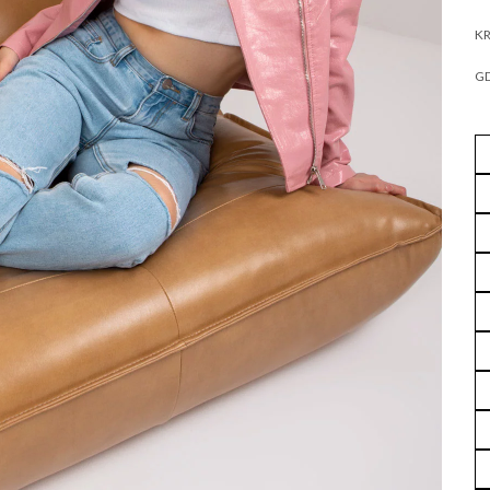
KR
GD