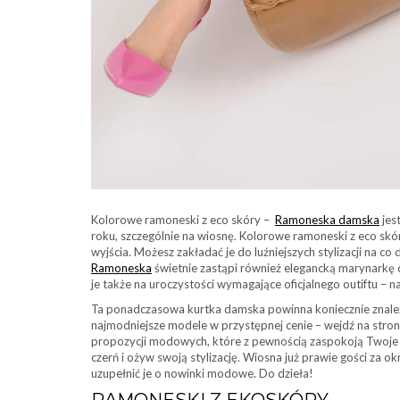
Kolorowe ramoneski z eco skóry –
Ramoneska damska
jes
roku, szczególnie na wiosnę. Kolorowe ramoneski z eco skó
wyjścia. Możesz zakładać je do luźniejszych stylizacji na c
Ramoneska
świetnie zastąpi również elegancką marynarkę cz
je także na uroczystości wymagające oficjalnego outiftu – na
Ta ponadczasowa kurtka damska powinna koniecznie znale
najmodniejsze modele w przystępnej cenie – wejdź na stron
propozycji modowych, które z pewnością zaspokoją Twoje 
czerń i ożyw swoją stylizację. Wiosna już prawie gości za o
uzupełnić je o nowinki modowe. Do dzieła!
RAMONESKI Z EKOSKÓRY