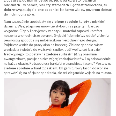
Dopasujesz do nich mnóstwo bluzek w bardziej stonowanych
odcieniach – w beżach, bieli czy szarościach. Będziesz zaskoczona jak
dobrze wyglądają
zielone spodnie
i jak łatwo wbrew pozorom dobrać
do nich modną górę.
Nam szczególnie spodobały się
zielone spodnie kuloty
z miękkiej
dzianiny. Wyglądają niesamowicie stylowo i są przy tym bardzo
wygodne. Ciepły i przyjemny w dotyku materiał zapewni komfort
noszenia w chłodniejsze poranki. Głęboki i ciemniejszy odcień zieleni z
pewnością spodoba się miłośniczkom niecodziennego designu.
Pójdziesz w nich do pracy albo na imprezę. Zielone spodnie
culotte
wyglądają świetnie do wyższych szpilek. Jeśli wolisz coś bardziej
tradycyjnego, to postaw na
zielone rurki
slim fit
. Są one mniej
awangardowe, pasuje do nich więcej rodzajów butów i są odpowiednie
na każdą okazję. Potrzebujesz bardziej eleganckiego fasonu? Postaw na
zielone spodnie w kant
z paskiem. Ich garniturowy fason doskonale
sprawdzi się na oficjalne spotkania, ale też eleganckie wyjścia na miasto.