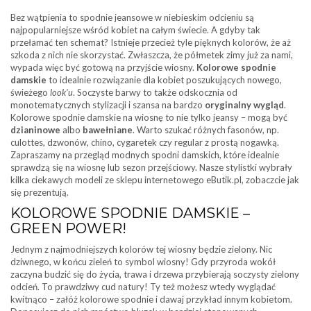
Bez wątpienia to spodnie jeansowe w niebieskim odcieniu są
najpopularniejsze wśród kobiet na całym świecie. A gdyby tak
przełamać ten schemat? Istnieje przecież tyle pięknych kolorów, że aż
szkoda z nich nie skorzystać. Zwłaszcza, że półmetek zimy już za nami,
wypada więc być gotową na przyjście wiosny.
Kolorowe spodnie
damskie
to idealnie rozwiązanie dla kobiet poszukujących nowego,
świeżego
look’u
. Soczyste barwy to także odskocznia od
monotematycznych stylizacji i szansa na bardzo
oryginalny wygląd
.
Kolorowe spodnie damskie na wiosnę to nie tylko jeansy – mogą być
dzianinowe
albo
bawełniane
. Warto szukać różnych fasonów, np.
culottes, dzwonów, chino, cygaretek czy regular z prostą nogawką.
Zapraszamy na przegląd modnych spodni damskich, które idealnie
sprawdzą się na wiosnę lub sezon przejściowy. Nasze stylistki wybrały
kilka ciekawych modeli ze sklepu internetowego eButik.pl, zobaczcie jak
się prezentują.
KOLOROWE SPODNIE DAMSKIE –
GREEN POWER!
Jednym z najmodniejszych kolorów tej wiosny będzie zielony. Nic
dziwnego, w końcu zieleń to symbol wiosny! Gdy przyroda wokół
zaczyna budzić się do życia, trawa i drzewa przybierają soczysty zielony
odcień. To prawdziwy cud natury! Ty też możesz wtedy wyglądać
kwitnąco – załóż kolorowe spodnie i dawaj przykład innym kobietom.