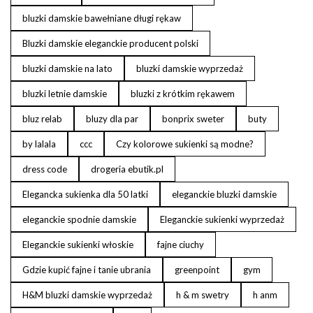
bluzki damskie bawełniane długi rękaw
Bluzki damskie eleganckie producent polski
bluzki damskie na lato
bluzki damskie wyprzedaż
bluzki letnie damskie
bluzki z krótkim rękawem
bluz relab
bluzy dla par
bonprix sweter
buty
by lalala
ccc
Czy kolorowe sukienki są modne?
dress code
drogeria ebutik.pl
Elegancka sukienka dla 50 latki
eleganckie bluzki damskie
eleganckie spodnie damskie
Eleganckie sukienki wyprzedaż
Eleganckie sukienki włoskie
fajne ciuchy
Gdzie kupić fajne i tanie ubrania
greenpoint
gym
H&M bluzki damskie wyprzedaż
h & m swetry
h anm