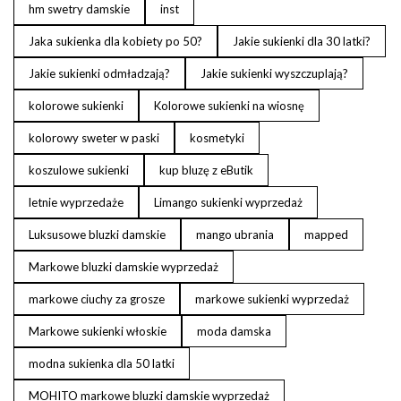
hm swetry damskie
inst
Jaka sukienka dla kobiety po 50?
Jakie sukienki dla 30 latki?
Jakie sukienki odmładzają?
Jakie sukienki wyszczuplają?
kolorowe sukienki
Kolorowe sukienki na wiosnę
kolorowy sweter w paski
kosmetyki
koszulowe sukienki
kup bluzę z eButik
letnie wyprzedaże
Limango sukienki wyprzedaż
Luksusowe bluzki damskie
mango ubrania
mapped
Markowe bluzki damskie wyprzedaż
markowe ciuchy za grosze
markowe sukienki wyprzedaż
Markowe sukienki włoskie
moda damska
modna sukienka dla 50 latki
MOHITO markowe bluzki damskie wyprzedaż