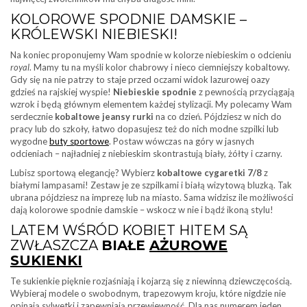
KOLOROWE SPODNIE DAMSKIE –
KRÓLEWSKI NIEBIESKI!
Na koniec proponujemy Wam spodnie w kolorze niebieskim o odcieniu
royal
. Mamy tu na myśli kolor chabrowy i nieco ciemniejszy kobaltowy.
Gdy się na nie patrzy to staje przed oczami widok lazurowej oazy
gdzieś na rajskiej wyspie!
Niebieskie spodnie
z pewnością przyciągają
wzrok i będą głównym elementem każdej stylizacji. My polecamy Wam
serdecznie
kobaltowe jeansy rurki
na co dzień. Pójdziesz w nich do
pracy lub do szkoły, łatwo dopasujesz też do nich modne szpilki lub
wygodne
buty sportowe
. Postaw wówczas na góry w jasnych
odcieniach – najładniej z niebieskim skontrastują biały, żółty i czarny.
Lubisz sportową elegancję? Wybierz
kobaltowe cygaretki 7/8
z
białymi lampasami! Zestaw je ze szpilkami i białą wizytową bluzką. Tak
ubrana pójdziesz na imprezę lub na miasto. Sama widzisz ile możliwości
dają kolorowe spodnie damskie – wskocz w nie i bądź ikoną stylu!
LATEM WŚRÓD KOBIET HITEM SĄ
ZWŁASZCZA
BIAŁE
AŻUROWE
SUKIENKI
Te sukienkie pięknie rozjaśniają i kojarzą się z niewinną dziewczęcością.
Wybieraj modele o swobodnym, trapezowym kroju, które nigdzie nie
opinają sylwetki i zapewniają przewiewność. Dla nas numerem jeden