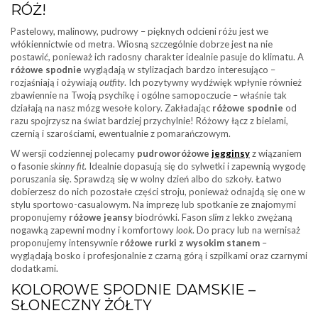
RÓŻ!
Pastelowy, malinowy, pudrowy – pięknych odcieni różu jest we
włókiennictwie od metra. Wiosną szczególnie dobrze jest na nie
postawić, ponieważ ich radosny charakter idealnie pasuje do klimatu. A
różowe spodnie
wyglądają w stylizacjach bardzo interesująco –
rozjaśniają i ożywiają
outfity
. Ich pozytywny wydźwięk wpłynie również
zbawiennie na Twoją psychikę i ogólne samopoczucie – właśnie tak
działają na nasz mózg wesołe kolory. Zakładając
różowe spodnie
od
razu spojrzysz na świat bardziej przychylnie! Różowy łącz z bielami,
czernią i szarościami, ewentualnie z pomarańczowym.
W wersji codziennej polecamy
pudroworóżowe
jegginsy
z wiązaniem
o fasonie
skinny fit
. Idealnie dopasują się do sylwetki i zapewnią wygodę
poruszania się. Sprawdzą się w wolny dzień albo do szkoły. Łatwo
dobierzesz do nich pozostałe części stroju, ponieważ odnajdą się one w
stylu sportowo-casualowym. Na imprezę lub spotkanie ze znajomymi
proponujemy
różowe jeansy
biodrówki. Fason
slim
z lekko zwężaną
nogawką zapewni modny i komfortowy
look
. Do pracy lub na wernisaż
proponujemy intensywnie
różowe rurki z wysokim stanem
–
wyglądają bosko i profesjonalnie z czarną górą i szpilkami oraz czarnymi
dodatkami.
KOLOROWE SPODNIE DAMSKIE –
SŁONECZNY ŻÓŁTY