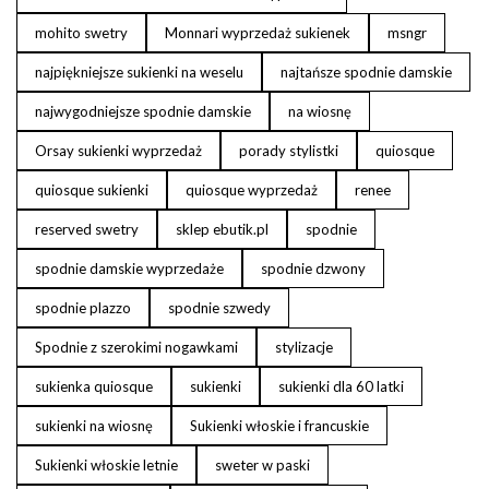
mohito swetry
Monnari wyprzedaż sukienek
msngr
najpiękniejsze sukienki na weselu
najtańsze spodnie damskie
najwygodniejsze spodnie damskie
na wiosnę
Orsay sukienki wyprzedaż
porady stylistki
quiosque
quiosque sukienki
quiosque wyprzedaż
renee
reserved swetry
sklep ebutik.pl
spodnie
spodnie damskie wyprzedaże
spodnie dzwony
spodnie plazzo
spodnie szwedy
Spodnie z szerokimi nogawkami
stylizacje
sukienka quiosque
sukienki
sukienki dla 60 latki
sukienki na wiosnę
Sukienki włoskie i francuskie
Sukienki włoskie letnie
sweter w paski