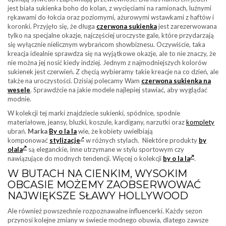
jest biała sukienka boho do kolan, z wycięciami na ramionach, luźnymi
rękawami do łokcia oraz poziomymi, ażurowymi wstawkami z haftów i
koronki. Przyjęło się, że długa
czerwona sukienka
jest zarezerwowana
tylko na specjalne okazje, najczęściej uroczyste gale, które przydarzają
się wyłącznie nielicznym wybrańcom showbiznesu. Oczywiście, taka
kreacja idealnie sprawdza się na wyjątkowe okazje, ale to nie znaczy, że
nie można jej nosić kiedy indziej. Jednym z najmodniejszych kolorów
sukienek jest czerwień. Z chęcią wybieramy takie kreacje na co dzień, ale
także na uroczystości. Dzisiaj polecamy Wam
czerwona sukienka na
wesele
. Sprawdźcie na jakie modele najlepiej stawiać, aby wyglądać
modnie.
W kolekcji tej marki znajdziecie sukienki, spódnice, spodnie
materiałowe, jeansy, bluzki, koszule, kardigany, narzutki oraz
komplety
ubrań.
Marka
By o la la
wie, że kobiety uwielbiają
komponować
stylizacje
w różnych stylach. Niektóre produkty
by
olala
są eleganckie, inne utrzymane w stylu sportowym czy
nawiązujące do modnych tendencji. Więcej o kolekcji
by o la la
.
W BUTACH NA CIENKIM, WYSOKIM
OBCASIE MOŻEMY ZAOBSERWOWAĆ
NAJWIĘKSZE SŁAWY HOLLYWOOD
Ale również powszechnie rozpoznawalne influencerki. Każdy sezon
przynosi kolejne zmiany w świecie modnego obuwia, dlatego zawsze