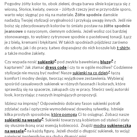
Pogodny żółty kolor to, obok zieleni, druga barwa silnie kojarząca się z
wiosną. Słońce, kwiaty, owoce – żółtych rzeczy jest w przyrodzie sporo,
warto więc sięgnąć po nią na materiale.
Żółte spodnie
damskie
nadadzą Twojej stylizacji oryginalności i przykują uwagę innych. Jeśli nie
boisz się zdecydowanych kolorów to śmiało postaw na
żółte spodnie
jeansowe
o nasyconym, ciemnym odcieniu. Jeżeli wolisz coś bardziej
stonowanego, to wybierz cytrynowe spodnie o pastelowej tonacji. Łącz
je z bielą, kremami i błękitami. W takich spodniach pójdziesz zarówno
do szkoły, jak i do pracy. Łatwo dopasujesz do nich koszule lub
t-shirty
,
a także modne żakiety.
Czy wypada nosić
sukienki
pod zwykła bawełnianą
bluzę
z
kapturem? Jak złamać
dress code
i czy to w ogóle możliwe? Codzienne
stylizacje nie muszą być nudne! Nasze
sukienki na co dzień
łączą
komfort i modny design, tworząc wyjątkowe zestawienia. Wybieraj
spośród casualowych sukienek w różnych fasonach i kolorach, które
sprawdzą się na spacerze, zakupach czy w pracy. Stwórz swój autorski
look, korzystając z naszych inspirujących propozycji.
Idziesz na imprezę? Odpowiednio dobrany fason sukienki potrafi
zdziałać cuda i optycznie wymodelować dowolną sylwetkę. Istnieje
kilka prostych sposobów,
które pomogą
Ci to osiągnąć. Zobacz nasze
sukienki na weselu
. Sukienki towarzyszą kobietom od stuleci i stały
się słusznie ikoną oraz esencją kobiecości. Znajdź
modna
sukieneczka
na wesele
na każdą figurę. Jeżeli chodzi o długość sukienek, to wciąż
najwięcej zwolenników ma chyba długość mini.