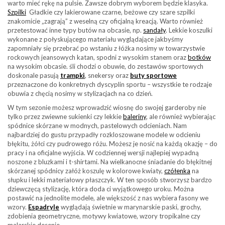
warto mieć rękę na pulsie. Zawsze dobrym wyborem będzie klasyka.
Szpilki
Gładkie czy lakierowane czarne, beżowe czy szare szpilki
znakomicie „zagrają” z weselną czy oficjalną kreacją. Warto również
przetestować inne typy butów na obcasie, np.
sandały
. Lekkie koszulki
wykonane z połyskującego materiału wyglądające jakbyśmy
zapomniały się przebrać po wstaniu z łóżka nosimy w towarzystwie
rockowych jeansowych katan, spodni z wysokim stanem oraz
botków
na wysokim obcasie. śli chodzi o obuwie, do zestawów sportowych
doskonale pasują
trampki
, snekersy oraz
buty sportowe
przeznaczone do konkretnych dyscyplin sportu – wszystkie te rodzaje
obuwia z chęcią nosimy w stylizacjach na co dzień.
W tym sezonie możesz wprowadzić wiosnę do swojej garderoby nie
tylko przez zwiewne sukienki czy lekkie
baleriny
, ale również wybierając
spódnice skórzane w modnych, pastelowych odcieniach. Nam
najbardziej do gustu przypadły rozkloszowane modele w odcieniu
błękitu, żółci czy pudrowego różu. Możesz je nosić na każdą okazję – do
pracy i na oficjalne wyjścia. W codziennej wersji najlepiej wypadną
noszone z bluzkami i t-shirtami. Na wielkanocne śniadanie do błękitnej
skórzanej spódnicy załóż koszulę w kolorowe kwiaty,
czółenka
na
słupku i lekki materiałowy płaszczyk. W ten sposób stworzysz bardzo
dziewczęcą stylizację, która doda ci wyjątkowego uroku. Można
postawić na jednolite modele, ale większość z nas wybiera fasony we
wzory.
Espadryle
wyglądają świetnie w marynarskie paski, grochy,
zdobienia geometryczne, motywy kwiatowe, wzory tropikalne czy