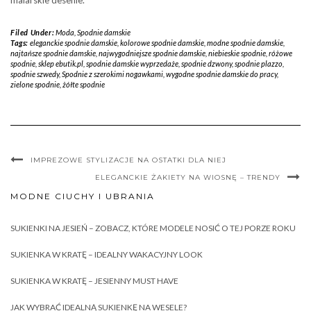
malarskie desenie.
Filed Under:
Moda
,
Spodnie damskie
Tags:
eleganckie spodnie damskie
,
kolorowe spodnie damskie
,
modne spodnie damskie
,
najtańsze spodnie damskie
,
najwygodniejsze spodnie damskie
,
niebieskie spodnie
,
różowe
spodnie
,
sklep ebutik.pl
,
spodnie damskie wyprzedaże
,
spodnie dzwony
,
spodnie plazzo
,
spodnie szwedy
,
Spodnie z szerokimi nogawkami
,
wygodne spodnie damskie do pracy
,
zielone spodnie
,
żółte spodnie
IMPREZOWE STYLIZACJE NA OSTATKI DLA NIEJ
ELEGANCKIE ŻAKIETY NA WIOSNĘ – TRENDY
MODNE CIUCHY I UBRANIA
SUKIENKI NA JESIEŃ – ZOBACZ, KTÓRE MODELE NOSIĆ O TEJ PORZE ROKU
SUKIENKA W KRATĘ – IDEALNY WAKACYJNY LOOK
SUKIENKA W KRATĘ – JESIENNY MUST HAVE
JAK WYBRAĆ IDEALNĄ SUKIENKĘ NA WESELE?