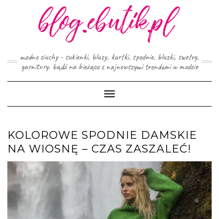
Skip
to
content
modne ciuchy - sukienki, bluzy, kurtki, spodnie, bluzki, swetry,
garnitury. bądź na bieżąco z najnowszymi trendami w modzie
Toggle
Navigation
KOLOROWE SPODNIE DAMSKIE
NA WIOSNĘ – CZAS ZASZALEĆ!