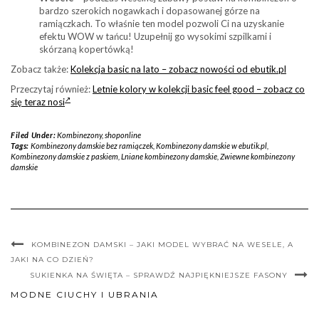
bardzo szerokich nogawkach i dopasowanej górze na
ramiączkach. To właśnie ten model pozwoli Ci na uzyskanie
efektu WOW w tańcu! Uzupełnij go wysokimi szpilkami i
skórzaną kopertówką!
Zobacz także:
Kolekcja basic na lato – zobacz nowości od ebutik.pl
Przeczytaj również:
Letnie kolory w kolekcji basic feel good – zobacz co
się teraz nosi
Filed Under:
Kombinezony
,
shoponline
Tags:
Kombinezony damskie bez ramiączek
,
Kombinezony damskie w ebutik.pl
,
Kombinezony damskie z paskiem
,
Lniane kombinezony damskie
,
Zwiewne kombinezony
damskie
KOMBINEZON DAMSKI – JAKI MODEL WYBRAĆ NA WESELE, A
JAKI NA CO DZIEŃ?
SUKIENKA NA ŚWIĘTA – SPRAWDŹ NAJPIĘKNIEJSZE FASONY
MODNE CIUCHY I UBRANIA