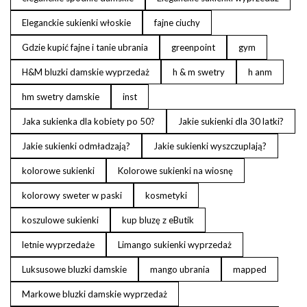
Eleganckie sukienki włoskie
fajne ciuchy
Gdzie kupić fajne i tanie ubrania
greenpoint
gym
H&M bluzki damskie wyprzedaż
h & m swetry
h anm
hm swetry damskie
inst
Jaka sukienka dla kobiety po 50?
Jakie sukienki dla 30 latki?
Jakie sukienki odmładzają?
Jakie sukienki wyszczuplają?
kolorowe sukienki
Kolorowe sukienki na wiosnę
kolorowy sweter w paski
kosmetyki
koszulowe sukienki
kup bluzę z eButik
letnie wyprzedaże
Limango sukienki wyprzedaż
Luksusowe bluzki damskie
mango ubrania
mapped
Markowe bluzki damskie wyprzedaż