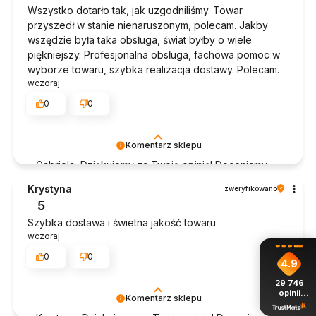
Wszystko dotarło tak, jak uzgodniliśmy. Towar
przyszedł w stanie nienaruszonym, polecam. Jakby
wszędzie była taka obsługa, świat byłby o wiele
piękniejszy. Profesjonalna obsługa, fachowa pomoc w
wyborze towaru, szybka realizacja dostawy. Polecam.
wczoraj
0
0
Komentarz sklepu
Gabriela, Dziękujemy za Twoją opinię! Doceniamy
czas poświęcony na podzielenie się z nami Twoim
Krystyna
zweryfikowano
doświadczeniem. Jesteśmy szczęśliwi, że mamy
5
takich klientów. Z pozdrowieniami, obsługa sklepu.
Szybka dostawa i świetna jakość towaru
wczoraj
0
0
4.9
29 746
opinii
Komentarz sklepu
z całego
okresu