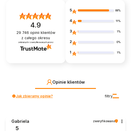
5
88%
4
11%
4.9
3
1%
29 746
opinii klientów
z całego okresu
2
0%
zebranych i zweryfikowanych przez
1
1%
Opinie klientów
Jak zbieramy opinie?
filtry
Gabriela
zweryfikowano
5