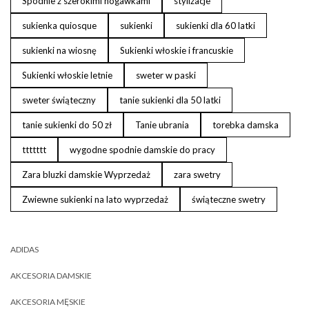
Spodnie z szerokimi nogawkami
stylizacje
sukienka quiosque
sukienki
sukienki dla 60 latki
sukienki na wiosnę
Sukienki włoskie i francuskie
Sukienki włoskie letnie
sweter w paski
sweter świąteczny
tanie sukienki dla 50 latki
tanie sukienki do 50 zł
Tanie ubrania
torebka damska
ttttttt
wygodne spodnie damskie do pracy
Zara bluzki damskie Wyprzedaż
zara swetry
Zwiewne sukienki na lato wyprzedaż
świąteczne swetry
ADIDAS
AKCESORIA DAMSKIE
AKCESORIA MĘSKIE