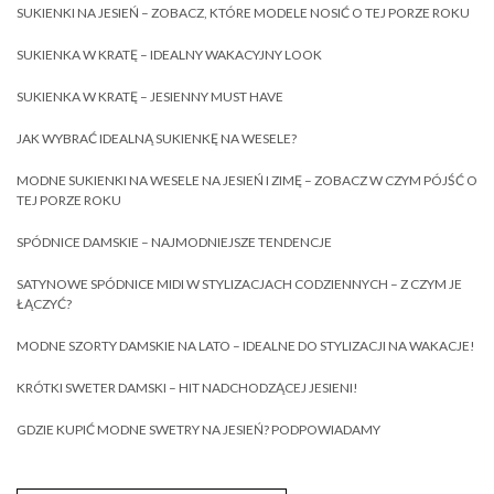
SUKIENKI NA JESIEŃ – ZOBACZ, KTÓRE MODELE NOSIĆ O TEJ PORZE ROKU
SUKIENKA W KRATĘ – IDEALNY WAKACYJNY LOOK
SUKIENKA W KRATĘ – JESIENNY MUST HAVE
JAK WYBRAĆ IDEALNĄ SUKIENKĘ NA WESELE?
MODNE SUKIENKI NA WESELE NA JESIEŃ I ZIMĘ – ZOBACZ W CZYM PÓJŚĆ O
TEJ PORZE ROKU
SPÓDNICE DAMSKIE – NAJMODNIEJSZE TENDENCJE
SATYNOWE SPÓDNICE MIDI W STYLIZACJACH CODZIENNYCH – Z CZYM JE
ŁĄCZYĆ?
MODNE SZORTY DAMSKIE NA LATO – IDEALNE DO STYLIZACJI NA WAKACJE!
KRÓTKI SWETER DAMSKI – HIT NADCHODZĄCEJ JESIENI!
GDZIE KUPIĆ MODNE SWETRY NA JESIEŃ? PODPOWIADAMY