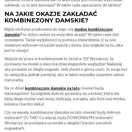
sukienek, co to jest quiosque? W takim razie zapraszamy do lektury!
NA JAKIE OKAZJE ZAKŁADAĆ
KOMBINEZONY DAMSKIE?
Nigdy nie byłaś przekonana do tego, czy
modne kombinezony
damskie
to dobry wybór na wszystkie okazje? W takim razie dziś
rozwiejemy Twoje wątpliwości za pomocą stwierdzenia, iż są one
świetnym wyborem na każde wyjście z domu, bez względu na to, jaka
jest to okazja!
Wyjście do pracy w kombinezonie to strzał w 10! Wystarczy, że
postawisz na model o nieco bardziej eleganckim wyglądzie! Najlepiej,
aby posiadał on długie nogawki. Jeśli chodzi o górną część, to mogą być
to ramiączka, jednak pamiętaj, aby w takim wypadku uzupełnić całość
marynarką.
Na co dzień
kombinezony damskie na lato
również będą
niezastąpione! Szczególnie dobrze sprawdzą się u kobiet, które nie
lubią długo myśleć nad swoją stylizacją, a pragną, aby była ona modna,
kobieca i bardzo lekka!
Czy na wesele, kombinezony damskie na lato również będą dobrym
wyborem? OJ TAK! Co więcej, będą DOSKONAŁYM wyborem!
Wystarczy, że postawisz na model o długich i bardzo szerokich
nogawkach.