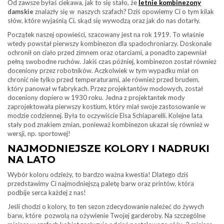
Od zawsze byłaś ciekawa, jak to się stało, że
letnie kombinezony
damskie
znalazły się w naszych szafach? Dziś opowiemy Ci o tym kilak
słów, które wyjaśnią Ci, skąd się wywodzą oraz jak do nas dotarły.
Początek naszej opowieści, szacowany jest na rok 1919. To właśnie
wtedy powstał pierwszy kombinezon dla spadochroniarzy. Doskonale
ochronił on ciało przed zimnem oraz otarciami, a ponadto zapewniał
pełną swobodne ruchów. Jakiś czas później, kombinezon został również
doceniony przez robotników. Aczkolwiek w tym wypadku miał on
chronić nie tylko przed temperaturami, ale również przed brudem,
który panował w fabrykach. Przez projektantów modowych, został
doceniony dopiero w 1930 roku. Jedna z projektantek mody
zaprojektowała pierwszy kostium, który miał swoje zastosowanie w
modzie codziennej. Była to oczywiście Elsa Schiaparelli. Kolejne lata
stały pod znakiem zmian, ponieważ kombinezon ukazał się również w
wersji, np. sportowej!
NAJMODNIEJSZE KOLORY I NADRUKI
NA LATO
Wybór koloru odzieży, to bardzo ważna kwestia! Dlatego dziś
przedstawimy Ci najmodniejszą paletę barw oraz printów, która
podbije serca każdej z nas!
Jeśli chodzi o kolory, to ten sezon zdecydowanie należeć do żywych
barw, które pozwolą na ożywienie Twojej garderoby. Na szczególne