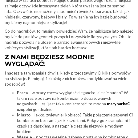
miejsce w szafach kobiet zasługuje odcień pastelowego różu. 2 miejsce
zajmuje oczywiście intensywna zieleń, która uważana jest za symbol
lata. Oczywiście nie możemy zapomnieć również o barwach, takich jak
niebieski, czerwony, beżowy i biały. To właśnie na ich bazie budować
będziemy najmodniejsze stylizacje!
Co do nadruków, to musimy powiedzieć Wam, że najbliższe lato należeć
będzie do printów geometrycznych i oczywiście florystycznych. Oba te
nadruki pozwolą na ułożenie bardzo awangardowych i niezwykle
kobiecych stylizacji, które tak bardzo kochasz.
Z NAMI BĘDZIESZ MODNIE
WYGLĄDAĆ!
I nadeszła ta wspaniała chwila, kiedy przedstawimy Ci kilka pomysłów
na stylizacje. Pamiętaj, że każdą z nich możesz modyfikować na wiele
sposobów!
Praca
– w pracy chcesz wyglądać elegancko, ale nie nudno? W
takim razie postaw na kombinezon o dopasowanych
nogawkach! Jeśli jest taka konieczność, to modna
marynarka
uzupełni go idealnie!
Miasto
– lekko, zwiewnie i kobieco? Takie połączenie zapewni Ci
kombinezon bez ramiączek z szortami. Połącz go z trampkami i
czapką z daszkiem, a następnie ciesz się niezwykle modnym
lookiem!
Wesele
– podczas weselnej zabawy postaw na kombinezon o