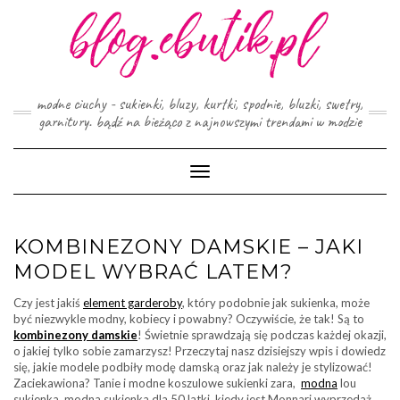
Skip
to
content
modne ciuchy - sukienki, bluzy, kurtki, spodnie, bluzki, swetry,
garnitury. bądź na bieżąco z najnowszymi trendami w modzie
Toggle
Navigation
KOMBINEZONY DAMSKIE – JAKI
MODEL WYBRAĆ LATEM?
Czy jest jakiś
element garderoby
, który podobnie jak sukienka, może
być niezwykle modny, kobiecy i powabny? Oczywiście, że tak! Są to
kombinezony damskie
! Świetnie sprawdzają się podczas każdej okazji,
o jakiej tylko sobie zamarzysz! Przeczytaj nasz dzisiejszy wpis i dowiedz
się, jakie modele podbiły modę damską oraz jak należy je stylizować!
Zaciekawiona? Tanie i modne koszulowe sukienki zara,
modna
lou
sukienka, modna sukienka dla 50 latki, kiedy jest Monnari wyprzedaż