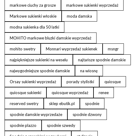
markowe ciuchy za grosze
markowe sukienki wyprzedaż
Markowe sukienki włoskie
moda damska
modna sukienka dla 50 latki
MOHITO markowe bluzki damskie wyprzedaż
mohito swetry
Monnari wyprzedaż sukienek
msngr
najpiękniejsze sukienki na weselu
najtańsze spodnie damskie
najwygodniejsze spodnie damskie
na wiosnę
Orsay sukienki wyprzedaż
porady stylistki
quiosque
quiosque sukienki
quiosque wyprzedaż
renee
reserved swetry
sklep ebutik.pl
spodnie
spodnie damskie wyprzedaże
spodnie dzwony
spodnie plazzo
spodnie szwedy