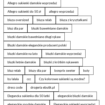
Allegro sukienki damskie wyprzedaż
Allegro sukienki do 50 zł
allegro wyprzedaż
bluza oversized
bluza relab
bluza z kryształkami
bluz dla par
bluzki bawełniane damskie
bluzki damskie bawełniane długi rękaw
Bluzki damskie eleganckie producent polski
bluzki damskie na lato
bluzki damskie wyprzedaż
bluzki letnie damskie
bluzki z krótkim rękawem
bluz relab
bluzy dla par
bonprix sweter
buty
by lalala
ccc
Czy kolorowe sukienki są modne?
dress code
drogeria ebutik.pl
Elegancka sukienka dla 50 latki
eleganckie bluzki damskie
eleganckie spodnie damskie
Eleganckie sukienki wyprzedaż