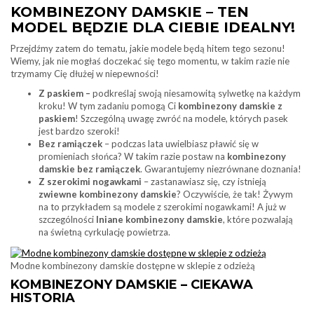
KOMBINEZONY DAMSKIE – TEN
MODEL BĘDZIE DLA CIEBIE IDEALNY!
Przejdźmy zatem do tematu, jakie modele będą hitem tego sezonu!
Wiemy, jak nie mogłaś doczekać się tego momentu, w takim razie nie
trzymamy Cię dłużej w niepewności!
Z paskiem –
podkreślaj swoją niesamowitą sylwetkę na każdym
kroku! W tym zadaniu pomogą Ci
kombinezony damskie z
paskiem
! Szczególną uwagę zwróć na modele, których pasek
jest bardzo szeroki!
Bez ramiączek
– podczas lata uwielbiasz pławić się w
promieniach słońca? W takim razie postaw na
kombinezony
damskie bez ramiączek
. Gwarantujemy niezrównane doznania!
Z szerokimi nogawkami
– zastanawiasz się, czy istnieją
zwiewne kombinezony damskie
? Oczywiście, że tak! Żywym
na to przykładem są modele z szerokimi nogawkami! A już w
szczególności
lniane kombinezony damskie
, które pozwalają
na świetną cyrkulację powietrza.
Modne kombinezony damskie dostępne w sklepie z odzieżą
KOMBINEZONY DAMSKIE – CIEKAWA
HISTORIA