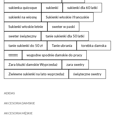
sukienka quiosque
sukienki
sukienki dla 60 latki
sukienki na wiosnę
Sukienki włoskie i francuskie
Sukienki włoskie letnie
sweter w paski
sweter świąteczny
tanie sukienki dla 50 latki
tanie sukienki do 50 zł
Tanie ubrania
torebka damska
ttttttt
wygodne spodnie damskie do pracy
Zara bluzki damskie Wyprzedaż
zara swetry
Zwiewne sukienki na lato wyprzedaż
świąteczne swetry
ADIDAS
AKCESORIA DAMSKIE
AKCESORIA MĘSKIE