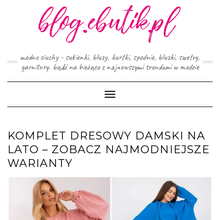
Skip
to
content
modne ciuchy - sukienki, bluzy, kurtki, spodnie, bluzki, swetry,
garnitury. bądź na bieżąco z najnowszymi trendami w modzie
Toggle
Navigation
KOMPLET DRESOWY DAMSKI NA
LATO – ZOBACZ NAJMODNIEJSZE
WARIANTY