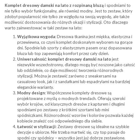
Komplet dresowy damski na lato
z rozpinaną bluzą
i spodniami to
nie tylko wybór funkcjonalny, ale również modny. Jest to zestaw, który
zdobył popularność nie tylko ze względu na swoją wygodę, ale także
możliwość dostosowania do różnych okazji i stylizacji. Oto dlaczego
warto zainwestować w taki zestaw na lato:
Wyjątkowa wygoda
: Dresowa tkanina jest miękka, elastyczna i
przewiewna, co czyni komplet doskonałym wyborem na gorące
dni. Spodnie lub szorty z elastycznym pasem oraz dopasowana
bluza lub top zapewniają komfort przez cały dzień.
Uniwersalność
:
komplet dresowy damski na lato
jest
niezwykle wszechstronny, dlatego mogą być noszone jako całość
lub oddzielnie, co daje możliwość tworzenia różnorodnych
stylizacji. Można je zestawić zarówno z sneakersami na
casualowy look, jak i z sandałkami lub espadrylami na bardziej
eleganckie warianty.
Modny design
: Współczesne komplety dresowe są
projektowane z myślą o modnych trendach. Oferują szeroki
wybór krojów, od klasycznych dresów z kapturem i długimi
spodniami po zestawy z krótkimi szortami lub mini
spódniczkami. Różnorodność wzorów i kolorów pozwala każdej
kobiecie znaleźć coś odpowiedniego dla siebie.
Łatwość w stylizacji
: Zestawy dresowe są idealne na szybkie
decyzje o ubiorze. Nie trzeba martwić się, czy top pasuje do
spodni czy spódnicy – wszystko jest już dobrze zestawione.