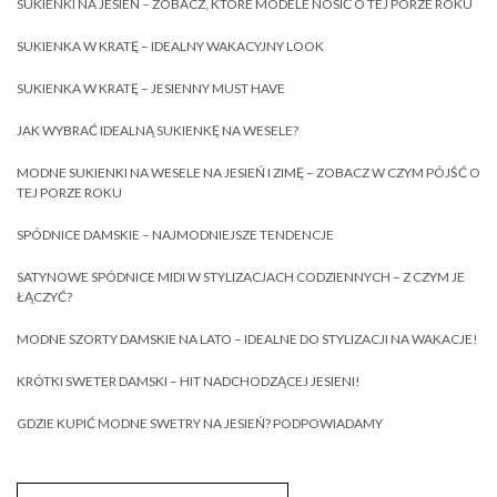
SUKIENKI NA JESIEŃ – ZOBACZ, KTÓRE MODELE NOSIĆ O TEJ PORZE ROKU
SUKIENKA W KRATĘ – IDEALNY WAKACYJNY LOOK
SUKIENKA W KRATĘ – JESIENNY MUST HAVE
JAK WYBRAĆ IDEALNĄ SUKIENKĘ NA WESELE?
MODNE SUKIENKI NA WESELE NA JESIEŃ I ZIMĘ – ZOBACZ W CZYM PÓJŚĆ O
TEJ PORZE ROKU
SPÓDNICE DAMSKIE – NAJMODNIEJSZE TENDENCJE
SATYNOWE SPÓDNICE MIDI W STYLIZACJACH CODZIENNYCH – Z CZYM JE
ŁĄCZYĆ?
MODNE SZORTY DAMSKIE NA LATO – IDEALNE DO STYLIZACJI NA WAKACJE!
KRÓTKI SWETER DAMSKI – HIT NADCHODZĄCEJ JESIENI!
GDZIE KUPIĆ MODNE SWETRY NA JESIEŃ? PODPOWIADAMY