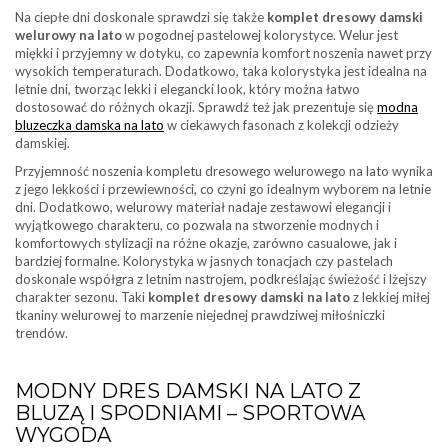
Na ciepłe dni doskonale sprawdzi się także
komplet dresowy damski
welurowy na lato
w pogodnej pastelowej kolorystyce. Welur jest
miękki i przyjemny w dotyku, co zapewnia komfort noszenia nawet przy
wysokich temperaturach. Dodatkowo, taka kolorystyka jest idealna na
letnie dni, tworząc lekki i elegancki look, który można łatwo
dostosować do różnych okazji. Sprawdź też jak prezentuje się
modna
bluzeczka damska na lato
w ciekawych fasonach z kolekcji odzieży
damskiej.
Przyjemność noszenia kompletu dresowego welurowego na lato wynika
z jego lekkości i przewiewności, co czyni go idealnym wyborem na letnie
dni. Dodatkowo, welurowy materiał nadaje zestawowi elegancji i
wyjątkowego charakteru, co pozwala na stworzenie modnych i
komfortowych stylizacji na różne okazje, zarówno casualowe, jak i
bardziej formalne. Kolorystyka w jasnych tonacjach czy pastelach
doskonale współgra z letnim nastrojem, podkreślając świeżość i lżejszy
charakter sezonu. Taki
komplet dresowy damski na lato
z lekkiej miłej
tkaniny welurowej to marzenie niejednej prawdziwej miłośniczki
trendów.
MODNY DRES DAMSKI NA LATO Z
BLUZĄ I SPODNIAMI – SPORTOWA
WYGODA