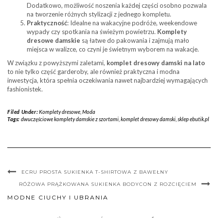
Dodatkowo, możliwość noszenia każdej części osobno pozwala
na tworzenie różnych stylizacji z jednego kompletu.
Praktyczność
: Idealne na wakacyjne podróże, weekendowe
wypady czy spotkania na świeżym powietrzu.
Komplety
dresowe damskie
są łatwe do pakowania i zajmują mało
miejsca w walizce, co czyni je świetnym wyborem na wakacje.
W związku z powyższymi zaletami,
komplet dresowy damski na lato
to nie tylko część garderoby, ale również praktyczna i modna
inwestycja, która spełnia oczekiwania nawet najbardziej wymagających
fashionistek.
Filed Under:
Komplety dresowe
,
Moda
Tags:
dwuczęściowe komplety damskie z szortami
,
komplet dresowy damski
,
sklep ebutik.pl
ECRU PROSTA SUKIENKA T-SHIRTOWA Z BAWEŁNY
RÓŻOWA PRĄŻKOWANA SUKIENKA BODYCON Z ROZCIĘCIEM
MODNE CIUCHY I UBRANIA