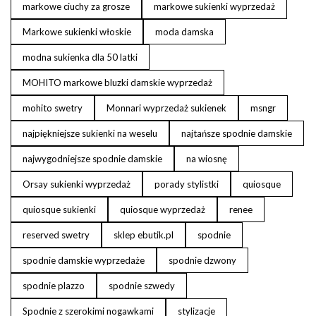
markowe ciuchy za grosze
markowe sukienki wyprzedaż
Markowe sukienki włoskie
moda damska
modna sukienka dla 50 latki
MOHITO markowe bluzki damskie wyprzedaż
mohito swetry
Monnari wyprzedaż sukienek
msngr
najpiękniejsze sukienki na weselu
najtańsze spodnie damskie
najwygodniejsze spodnie damskie
na wiosnę
Orsay sukienki wyprzedaż
porady stylistki
quiosque
quiosque sukienki
quiosque wyprzedaż
renee
reserved swetry
sklep ebutik.pl
spodnie
spodnie damskie wyprzedaże
spodnie dzwony
spodnie plazzo
spodnie szwedy
Spodnie z szerokimi nogawkami
stylizacje