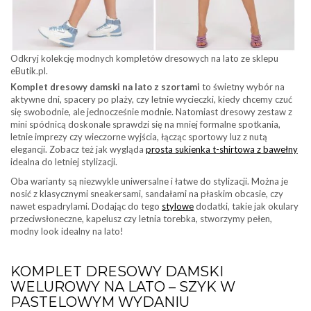
Odkryj kolekcję modnych kompletów dresowych na lato ze sklepu
eButik.pl.
Komplet dresowy damski na lato z szortami
to świetny wybór na
aktywne dni, spacery po plaży, czy letnie wycieczki, kiedy chcemy czuć
się swobodnie, ale jednocześnie modnie. Natomiast dresowy zestaw z
mini spódnicą doskonale sprawdzi się na mniej formalne spotkania,
letnie imprezy czy wieczorne wyjścia, łącząc sportowy luz z nutą
elegancji. Zobacz też jak wygląda
prosta sukienka t-shirtowa z bawełny
idealna do letniej stylizacji.
Oba warianty są niezwykle uniwersalne i łatwe do stylizacji. Można je
nosić z klasycznymi sneakersami, sandałami na płaskim obcasie, czy
nawet espadrylami. Dodając do tego
stylowe
dodatki, takie jak okulary
przeciwsłoneczne, kapelusz czy letnia torebka, stworzymy pełen,
modny look idealny na lato!
KOMPLET DRESOWY DAMSKI
WELUROWY NA LATO – SZYK W
PASTELOWYM WYDANIU