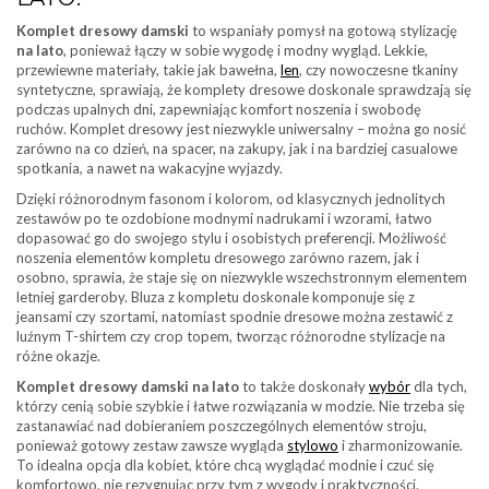
Komplet dresowy damski
to wspaniały pomysł na gotową stylizację
na lato
, ponieważ łączy w sobie wygodę i modny wygląd. Lekkie,
przewiewne materiały, takie jak bawełna,
len
, czy nowoczesne tkaniny
syntetyczne, sprawiają, że komplety dresowe doskonale sprawdzają się
podczas upalnych dni, zapewniając komfort noszenia i swobodę
ruchów. Komplet dresowy jest niezwykle uniwersalny – można go nosić
zarówno na co dzień, na spacer, na zakupy, jak i na bardziej casualowe
spotkania, a nawet na wakacyjne wyjazdy.
Dzięki różnorodnym fasonom i kolorom, od klasycznych jednolitych
zestawów po te ozdobione modnymi nadrukami i wzorami, łatwo
dopasować go do swojego stylu i osobistych preferencji. Możliwość
noszenia elementów kompletu dresowego zarówno razem, jak i
osobno, sprawia, że staje się on niezwykle wszechstronnym elementem
letniej garderoby. Bluza z kompletu doskonale komponuje się z
jeansami czy szortami, natomiast spodnie dresowe można zestawić z
luźnym T-shirtem czy crop topem, tworząc różnorodne stylizacje na
różne okazje.
Komplet dresowy damski na lato
to także doskonały
wybór
dla tych,
którzy cenią sobie szybkie i łatwe rozwiązania w modzie. Nie trzeba się
zastanawiać nad dobieraniem poszczególnych elementów stroju,
ponieważ gotowy zestaw zawsze wygląda
stylowo
i zharmonizowanie.
To idealna opcja dla kobiet, które chcą wyglądać modnie i czuć się
komfortowo, nie rezygnując przy tym z wygody i praktyczności.