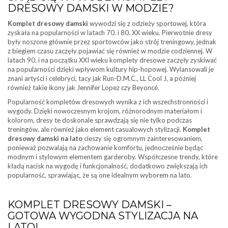
DRESOWY DAMSKI W MODZIE?
Komplet dresowy damski
wywodzi się z odzieży sportowej, która
zyskała na popularności w latach 70. i 80. XX wieku. Pierwotnie dresy
były noszone głównie przez sportowców jako strój treningowy, jednak
z biegiem czasu zaczęły pojawiać się również w modzie codziennej. W
latach 90. i na początku XXI wieku komplety dresowe zaczęły zyskiwać
na popularności dzięki wpływom kultury hip-hopowej. Wylansowali je
znani artyści i celebryci, tacy jak Run-D.M.C., LL Cool J, a później
również takie ikony jak Jennifer Lopez czy Beyoncé.
Popularność kompletów dresowych wynika z ich wszechstronności i
wygody. Dzięki nowoczesnym krojom, różnorodnym materiałom i
kolorom, dresy te doskonale sprawdzają się nie tylko podczas
treningów, ale również jako element casualowych stylizacji.
Komplet
dresowy damski na lato
cieszy się ogromnym zainteresowaniem,
ponieważ pozwalają na zachowanie komfortu, jednocześnie będąc
modnym i stylowym elementem garderoby. Współczesne trendy, które
kładą nacisk na wygodę i funkcjonalność, dodatkowo zwiększają ich
popularność, sprawiając, że są one idealnym wyborem na lato.
KOMPLET DRESOWY DAMSKI –
GOTOWA WYGODNA STYLIZACJA NA
LATO!