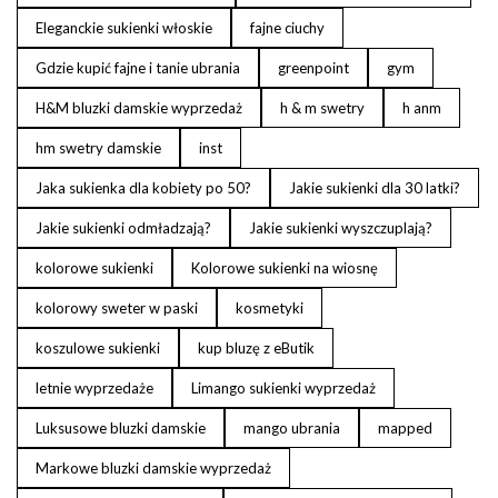
Eleganckie sukienki włoskie
fajne ciuchy
Gdzie kupić fajne i tanie ubrania
greenpoint
gym
H&M bluzki damskie wyprzedaż
h & m swetry
h anm
hm swetry damskie
inst
Jaka sukienka dla kobiety po 50?
Jakie sukienki dla 30 latki?
Jakie sukienki odmładzają?
Jakie sukienki wyszczuplają?
kolorowe sukienki
Kolorowe sukienki na wiosnę
kolorowy sweter w paski
kosmetyki
koszulowe sukienki
kup bluzę z eButik
letnie wyprzedaże
Limango sukienki wyprzedaż
Luksusowe bluzki damskie
mango ubrania
mapped
Markowe bluzki damskie wyprzedaż