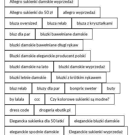
Allegro sukienki damskie wyprzedaż
Allegro sukienki do 50 zł
allegro wyprzedaż
bluza oversized
bluza relab
bluza z kryształkami
bluz dla par
bluzki bawełniane damskie
bluzki damskie bawełniane długi rękaw
Bluzki damskie eleganckie producent polski
bluzki damskie na lato
bluzki damskie wyprzedaż
bluzki letnie damskie
bluzki z krótkim rękawem
bluz relab
bluzy dla par
bonprix sweter
buty
by lalala
ccc
Czy kolorowe sukienki są modne?
dress code
drogeria ebutik.pl
Elegancka sukienka dla 50 latki
eleganckie bluzki damskie
eleganckie spodnie damskie
Eleganckie sukienki wyprzedaż