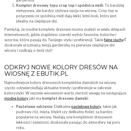
garderoby.
Komplet dresowy typu crop top i spódnica midi
: To bardziej
nietypowa, ale bardzo stylowa opcja na wiosnę. Crop top w
połączeniu ze spódnicą midi dają lekki, letni look, który jest
idealny na cieplejsze dni.
Pamiętaj, że modne komplety dresowe można znaleźć w wielu sklepach
internetowych, gdzie znajdziesz szeroki wybór fasonów, kolorów i
wzorów, które pasują do Twojego stylu i preferencji. Takie
fajne ciuchy
doskonale urozmaicą twoją garderobę na pierwsze cieplejsze dni
wiosny i zadbają o twój styl!
ODKRYJ NOWE KOLORY DRESÓW NA
WIOSNĘ Z EBUTIK.PL
Najmodniejsze kolory dresowych kompletów damskich na wiosnę
często odzwierciedlają aktualne trendy i preferencje w zakresie
kolorystyki. W sezonie wiosennym warto zwrócić uwagę na następujące
modne kolory
jaki ma
komplet dresowy damski
:
Pastelowe odcienie:
Delikatne
pastelowe kolory
, takie jak
pudrowy róż, mięta, błękit czy delikatny fiolet, są bardzo
popularne na wiosnę. Nadają one kompletom dresowym
lekkości i świeżości, doskonale pasując do atmosfery tej pory
roku.