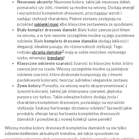
Neonowe akcenty:
Neonowe kolory, takie jak neonowa zieleń,
pomarańcz czy żółć, również są modne na wiosnę. Dodają energii
i wyrazistości kompletom dresowym, przyciągając wzrok i
nadając stylizacji charakteru. Piękne zestawy zastępują na
przykład
sukienki maxi
albo klasyczne zestawienia ze spodniami.
Biały komplet dresowy damski:
Biały kolor zawsze jest hitem
na wiosnę, a w tym sezonie szczególnie modne są jego pastelowe
odcienie. Białe
komplety dresowe damskie
dodają lekkości i
elegancji, idealnie pasując do różnorodnych stylizacji. Tego
rodzaju
ubrania damskie
mają w sobie mnóstwo stylowego
szyku, emanując
trendami
!
Klasyczne odcienie szarości:
Szarość to klasyczny kolor, który
zawsze jest na czasie. Wiosną szczególnie modne są jaśniejsze
odcienie szarości, które doskonale komponują się z innymi
pastelowymi kolorami, tworząc subtelne i eleganckie zestawy.
Żywe kolory:
Ponadto, na wiosnę warto eksperymentować z
żywymi kolorami, takimi jak intensywna czerwień, głęboka
purpura czy turkus. Takie odważne kolory dodają życia i
charakteru kompletom dresowym, pozwalając na wyraziste
stylizacje. Szukasz hurtowego dostawcy odzieży? Sprawdź jakie
produkty oferuje teraz hurtownia kompletów dresowych
damskich i powybieraj z nowej kolekcji same perełki!
Wiosną modne kolory dresowych kompletów damskich są nie tylko
odzwierciedleniem aktualnych trendów, ale także sposobem na