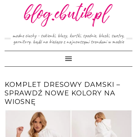
Skip
to
content
modne ciuchy - sukienki, bluzy, kurtki, spodnie, bluzki, swetry,
garnitury. bądź na bieżąco z najnowszymi trendami w modzie
Toggle
Navigation
KOMPLET DRESOWY DAMSKI –
SPRAWDŹ NOWE KOLORY NA
WIOSNĘ