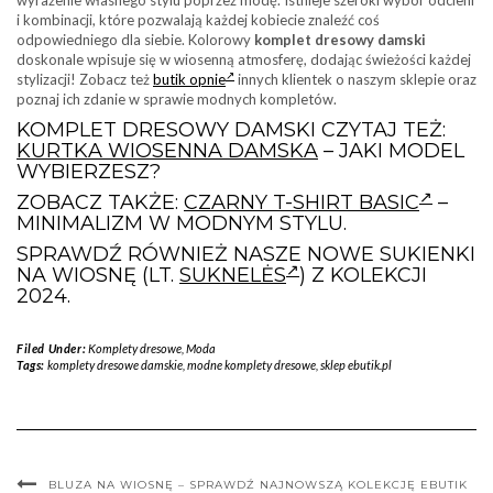
wyrażenie własnego stylu poprzez modę. Istnieje szeroki wybór odcieni
i kombinacji, które pozwalają każdej kobiecie znaleźć coś
odpowiedniego dla siebie. Kolorowy
komplet dresowy damski
doskonale wpisuje się w wiosenną atmosferę, dodając świeżości każdej
stylizacji! Zobacz też
butik opnie
innych klientek o naszym sklepie oraz
poznaj ich zdanie w sprawie modnych kompletów.
KOMPLET DRESOWY DAMSKI CZYTAJ TEŻ:
KURTKA WIOSENNA DAMSKA
– JAKI MODEL
WYBIERZESZ?
ZOBACZ TAKŻE:
CZARNY T-SHIRT BASIC
–
MINIMALIZM W MODNYM STYLU.
SPRAWDŹ RÓWNIEŻ NASZE NOWE SUKIENKI
NA WIOSNĘ (LT.
SUKNELĖS
) Z KOLEKCJI
2024.
Filed Under:
Komplety dresowe
,
Moda
Tags:
komplety dresowe damskie
,
modne komplety dresowe
,
sklep ebutik.pl
BLUZA NA WIOSNĘ – SPRAWDŹ NAJNOWSZĄ KOLEKCJĘ EBUTIK