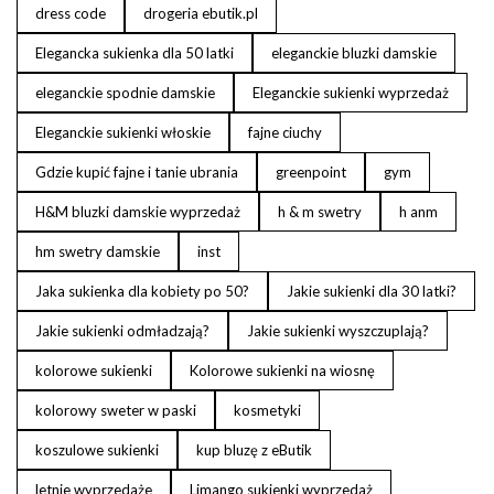
dress code
drogeria ebutik.pl
Elegancka sukienka dla 50 latki
eleganckie bluzki damskie
eleganckie spodnie damskie
Eleganckie sukienki wyprzedaż
Eleganckie sukienki włoskie
fajne ciuchy
Gdzie kupić fajne i tanie ubrania
greenpoint
gym
H&M bluzki damskie wyprzedaż
h & m swetry
h anm
hm swetry damskie
inst
Jaka sukienka dla kobiety po 50?
Jakie sukienki dla 30 latki?
Jakie sukienki odmładzają?
Jakie sukienki wyszczuplają?
kolorowe sukienki
Kolorowe sukienki na wiosnę
kolorowy sweter w paski
kosmetyki
koszulowe sukienki
kup bluzę z eButik
letnie wyprzedaże
Limango sukienki wyprzedaż