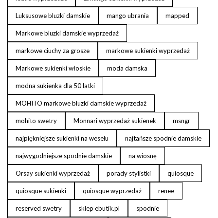
Luksusowe bluzki damskie
mango ubrania
mapped
Markowe bluzki damskie wyprzedaż
markowe ciuchy za grosze
markowe sukienki wyprzedaż
Markowe sukienki włoskie
moda damska
modna sukienka dla 50 latki
MOHITO markowe bluzki damskie wyprzedaż
mohito swetry
Monnari wyprzedaż sukienek
msngr
najpiękniejsze sukienki na weselu
najtańsze spodnie damskie
najwygodniejsze spodnie damskie
na wiosnę
Orsay sukienki wyprzedaż
porady stylistki
quiosque
quiosque sukienki
quiosque wyprzedaż
renee
reserved swetry
sklep ebutik.pl
spodnie