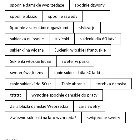
spodnie damskie wyprzedaże
spodnie dzwony
spodnie plazzo
spodnie szwedy
Spodnie z szerokimi nogawkami
stylizacje
sukienka quiosque
sukienki
sukienki dla 60 latki
sukienki na wiosnę
Sukienki włoskie i francuskie
Sukienki włoskie letnie
sweter w paski
sweter świąteczny
tanie sukienki dla 50 latki
tanie sukienki do 50 zł
Tanie ubrania
torebka damska
ttttttt
wygodne spodnie damskie do pracy
Zara bluzki damskie Wyprzedaż
zara swetry
Zwiewne sukienki na lato wyprzedaż
świąteczne swetry