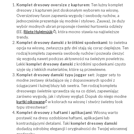
Komplet dresowy oversize z kapturem
: Ten luźny komplet
dresowy z kapturem jest doskonałym wyborem na wiosnę.
Oversize’owy fason zapewnia wygodę i swobodę ruchów, a
jednocześnie prezentuje się modnie i stylowo. Zauważ, że duży
wybór modnych ubrań proponuje również hurtownia odzieży
(EE.
Riiete Hulgimüük
), która mocno stawia na najświeższe
trendy.
Komplet dresowy damski z krótkimi spodenkami:
to świetna
opcja na wiosnę, zwłaszcza gdy dni stają się coraz cieplejsze. Ten
rodzaj kompletu zapewnia swobodę ruchów i pozwala cieszyć
się wygodą nawet podczas aktywności na świeżym powietrzu.
Lekki
komplet dresowy damski
z krótkimi spodenkami często
szyje się z lekkich materiałów, które są przewiewne.
Komplet dresowy damski typu jogger set
: Jogger sety to
modne zestawy składające się z dopasowanych spodni z
ściągaczami i luźnej bluzy lub swetra. Ten rodzaj kompletu
dresowego świetnie sprawdza się na co dzień, zapewniając
zarówno wygodę, jak i stylowy wygląd. Dopuk do niego modne
kurtki pikowane
w kolorach na wiosnę i stwórz świetny look
typu stresstwear!
Komplet dresowy z haftami i aplikacjami
: Wiosną warto
postawić na dresy ozdobione haftami, aplikacjami lub
kontrastującymi detalami. Taki
komplet dresowy damski
dodadzą odrobinę elegancji i oryginalności do Twojej wiosennej