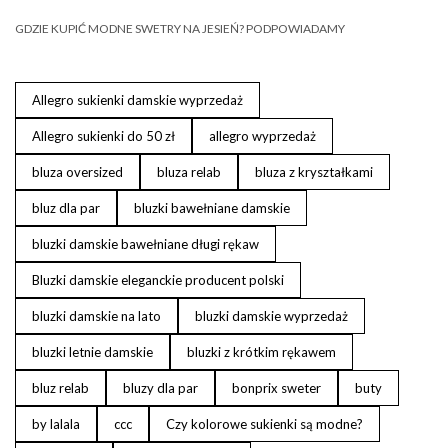
GDZIE KUPIĆ MODNE SWETRY NA JESIEŃ? PODPOWIADAMY
Allegro sukienki damskie wyprzedaż
Allegro sukienki do 50 zł
allegro wyprzedaż
bluza oversized
bluza relab
bluza z kryształkami
bluz dla par
bluzki bawełniane damskie
bluzki damskie bawełniane długi rękaw
Bluzki damskie eleganckie producent polski
bluzki damskie na lato
bluzki damskie wyprzedaż
bluzki letnie damskie
bluzki z krótkim rękawem
bluz relab
bluzy dla par
bonprix sweter
buty
by lalala
ccc
Czy kolorowe sukienki są modne?