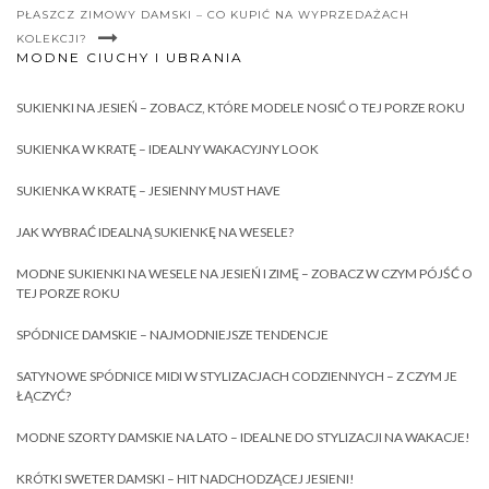
PŁASZCZ ZIMOWY DAMSKI – CO KUPIĆ NA WYPRZEDAŻACH
KOLEKCJI?
MODNE CIUCHY I UBRANIA
SUKIENKI NA JESIEŃ – ZOBACZ, KTÓRE MODELE NOSIĆ O TEJ PORZE ROKU
SUKIENKA W KRATĘ – IDEALNY WAKACYJNY LOOK
SUKIENKA W KRATĘ – JESIENNY MUST HAVE
JAK WYBRAĆ IDEALNĄ SUKIENKĘ NA WESELE?
MODNE SUKIENKI NA WESELE NA JESIEŃ I ZIMĘ – ZOBACZ W CZYM PÓJŚĆ O
TEJ PORZE ROKU
SPÓDNICE DAMSKIE – NAJMODNIEJSZE TENDENCJE
SATYNOWE SPÓDNICE MIDI W STYLIZACJACH CODZIENNYCH – Z CZYM JE
ŁĄCZYĆ?
MODNE SZORTY DAMSKIE NA LATO – IDEALNE DO STYLIZACJI NA WAKACJE!
KRÓTKI SWETER DAMSKI – HIT NADCHODZĄCEJ JESIENI!