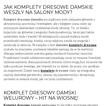
JAK KOMPLETY DRESOWE DAMSKIE
WESZŁY NA SALONY MODY?
Komplet dresowe damskie
początkowo były związane głównie z
aktywnością sportową i treningiem, ale z biegiem czasu stały się
znaczącym elementem codziennej mody ulicznej. To, co kiedyś
kojarzyło się głównie z wygodą i funkcjonalnością, teraz jest także
symbolem stylu i trendu! W dzisiejszych czasach kultura mody
przechodzi rewolucję, kładąc coraz większy nacisk na wygodę i
swobodę w ubiorze. W związku z tym
damskie
komplety dresowe
zyskały na znaczeniu, ponieważ idealnie wpisują się w te wartości,
oferując jednocześnie szeroką gamę modnych fasonów i wzorów.
Projektanci i marki odzieżowe wprowadzają coraz to nowsze i bardziej
stylowe warianty dwuczęściowych dresów, które mogą być noszone nie
tylko podczas treningu, ale również na co dzień, do pracy czy spotkań
ze znajomymi. Dzięki temu
komplety
dresowe
stały się integralną
częścią damskiej garderoby, ciesząc się popularnością i akceptacją
zarówno w świecie mody, jak i w życiu codziennym.
KOMPLET DRESOWY DAMSKI
WELUROWY – HIT NA WIOSNĘ!
Komplet dresowy
damski welurowy
to nie tylko sportowe ubrania