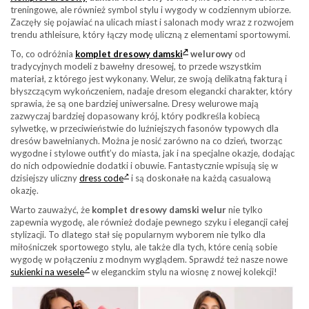
treningowe, ale również symbol stylu i wygody w codziennym ubiorze.
Zaczęły się pojawiać na ulicach miast i salonach mody wraz z rozwojem
trendu athleisure, który łączy modę uliczną z elementami sportowymi.
To, co odróżnia
komplet dresowy damski
welurowy
od
tradycyjnych modeli z bawełny dresowej, to przede wszystkim
materiał, z którego jest wykonany. Welur, ze swoją delikatną fakturą i
błyszczącym wykończeniem, nadaje dresom elegancki charakter, który
sprawia, że są one bardziej uniwersalne. Dresy welurowe mają
zazwyczaj bardziej dopasowany krój, który podkreśla kobiecą
sylwetkę, w przeciwieństwie do luźniejszych fasonów typowych dla
dresów bawełnianych. Można je nosić zarówno na co dzień, tworząc
wygodne i stylowe outfit’y do miasta, jak i na specjalne okazje, dodając
do nich odpowiednie dodatki i obuwie. Fantastycznie wpisują się w
dzisiejszy uliczny
dress code
i są doskonałe na każdą casualową
okazję.
Warto zauważyć, że
komplet dresowy damski welur
nie tylko
zapewnia wygodę, ale również dodaje pewnego szyku i elegancji całej
stylizacji. To dlatego stał się popularnym wyborem nie tylko dla
miłośniczek sportowego stylu, ale także dla tych, które cenią sobie
wygodę w połączeniu z modnym wyglądem. Sprawdź też nasze nowe
sukienki na wesele
w eleganckim stylu na wiosnę z nowej kolekcji!