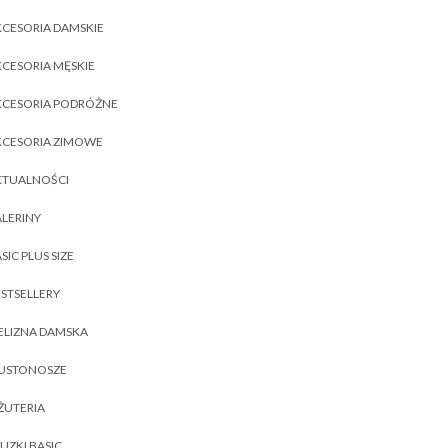
CESORIA DAMSKIE
CESORIA MĘSKIE
KCESORIA PODRÓŻNE
KCESORIA ZIMOWE
KTUALNOŚCI
LERINY
SIC PLUS SIZE
STSELLERY
ELIZNA DAMSKA
IUSTONOSZE
ŻUTERIA
UZKI BASIC