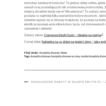
mnóstwo świetnych kolorów! To jedyny sklep online, gdzie
cenach oraz posiadających tak zróżnicowaną kolorystykę. 
miejsca skradnie twoje serce! Nie wierzysz? To zobacz sama
posiada co najmniej kilka wariantów kolorystycznych. Jaki
świetnie wpisać się w zimowy krajobraz, to postaw na biał
ebutik proponuje wszystkie kolory tęczy, od stonowanych 
czerwienie i zielenie!
Zobacz także:
Czerwone bluzki basic – idealne na święta
Czytaj dalej:
Sukienka na co dzień na jesień i zimę – jaką wy
Filed Under:
Komplety dresowe
,
Moda
Tags:
komplety dresowe
,
komplety dresowe na zimę
,
modne komplety dreso
MIKOŁAJKOWE RABATY W SKLEPIE EBUTIK.PL –