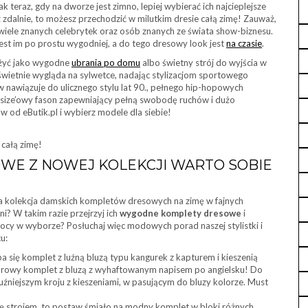
k teraz, gdy na dworze jest zimno, lepiej wybierać ich najcieplejsze
z zdalnie, to możesz przechodzić w milutkim dresie całą zimę! Zauważ,
wiele znanych celebrytek oraz osób znanych ze świata show-biznesu.
jest im po prostu wygodniej, a do tego dresowy look jest
na czasie
.
użyć jako wygodne
ubrania po domu
albo świetny strój do wyjścia w
 świetnie wygląda na sylwetce, nadając stylizacjom sportowego
nawiązuje do ulicznego stylu lat 90., pełnego hip-hopowych
ersize’owy fason zapewniający pełną swobodę ruchów i dużo
 od eButik.pl i wybierz modele dla siebie!
 całą zimę!
WE Z NOWEJ KOLEKCJI WARTO SOBIE
za kolekcja damskich kompletów dresowych na zimę w fajnych
i? W takim razie przejrzyj ich
wygodne komplety dresowe
i
cy w wyborze? Posłuchaj więc modowych porad naszej stylistki i
u:
się komplet z luźną bluzą typu kangurek z kapturem i kieszenią
lorowy komplet z bluzą z wyhaftowanym napisem po angielsku! Do
źniejszym kroju z kieszeniami, w pasującym do bluzy kolorze. Must
strojem, to postaw śmiało na modny komplet w bloki różnych