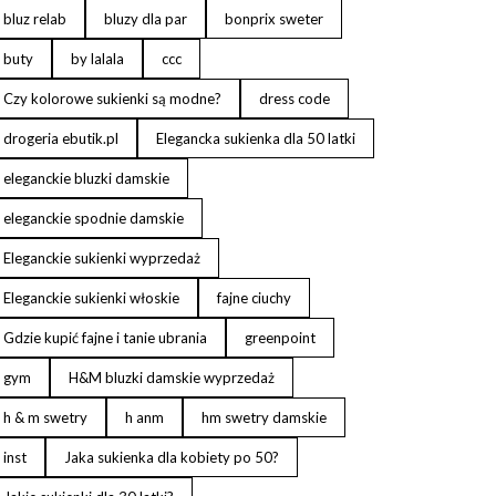
bluz relab
bluzy dla par
bonprix sweter
buty
by lalala
ccc
Czy kolorowe sukienki są modne?
dress code
drogeria ebutik.pl
Elegancka sukienka dla 50 latki
eleganckie bluzki damskie
eleganckie spodnie damskie
Eleganckie sukienki wyprzedaż
Eleganckie sukienki włoskie
fajne ciuchy
Gdzie kupić fajne i tanie ubrania
greenpoint
gym
H&M bluzki damskie wyprzedaż
h & m swetry
h anm
hm swetry damskie
inst
Jaka sukienka dla kobiety po 50?