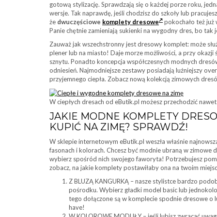
gotową stylizację. Sprawdzają się o każdej porze roku, jedna
wersje. Tak naprawdę, jeśli chodzisz do szkoły lub pracujes
że
dwuczęściowe
komplety dresowe
pokochało też już 
Panie chętnie zamieniają sukienki na wygodny dres, bo tak 
Zauważ jak wszechstronny jest dresowy komplet: może sł
plener lub na miasto! Daje morze możliwości, a przy okazji
sznytu. Ponadto koncepcja współczesnych modnych dresów 
odniesień. Najmodniejsze zestawy posiadają luźniejszy ov
przyjemnego ciepła. Zobacz nową kolekcją zimowych dresów
W ciepłych dresach od eButik.pl możesz przechodzić nawet
JAKIE MODNE KOMPLETY DRESO
KUPIĆ NA ZIMĘ? SPRAWDŹ!
W sklepie internetowym eButik.pl weszła właśnie najnows
fasonach i kolorach. Chcesz być modnie ubraną w zimowe dn
wybierz spośród nich swojego faworyta! Potrzebujesz pomo
zobacz, na jakie komplety postawiłaby ona na twoim miejsc
Z BLUZĄ KANGURKĄ – nasze stylistce bardzo podoba 
pośrodku. Wybierz gładki model basic lub jednoko
tego dołączone są w komplecie spodnie dresowe o lu
have!
W KOLOROWE MODUŁY – jeśli lubisz zwracać uwagę 