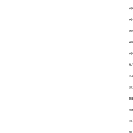
AK
AK
A
A
A
BA
BA
BE
BI
B
BI
BL