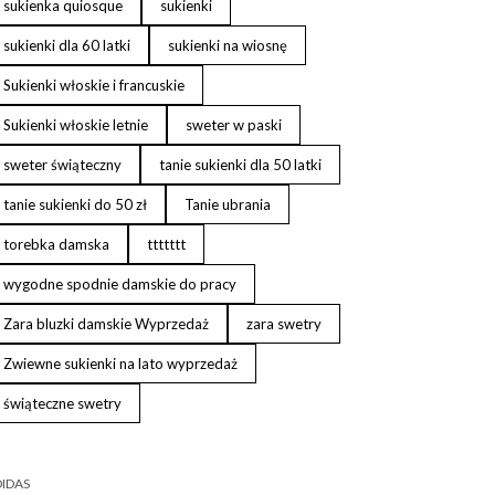
sukienka quiosque
sukienki
sukienki dla 60 latki
sukienki na wiosnę
Sukienki włoskie i francuskie
Sukienki włoskie letnie
sweter w paski
sweter świąteczny
tanie sukienki dla 50 latki
tanie sukienki do 50 zł
Tanie ubrania
torebka damska
ttttttt
wygodne spodnie damskie do pracy
Zara bluzki damskie Wyprzedaż
zara swetry
Zwiewne sukienki na lato wyprzedaż
świąteczne swetry
IDAS