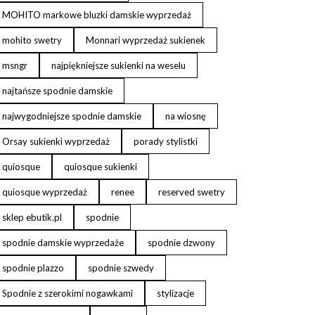
MOHITO markowe bluzki damskie wyprzedaż
mohito swetry
Monnari wyprzedaż sukienek
msngr
najpiękniejsze sukienki na weselu
najtańsze spodnie damskie
najwygodniejsze spodnie damskie
na wiosnę
Orsay sukienki wyprzedaż
porady stylistki
quiosque
quiosque sukienki
quiosque wyprzedaż
renee
reserved swetry
sklep ebutik.pl
spodnie
spodnie damskie wyprzedaże
spodnie dzwony
spodnie plazzo
spodnie szwedy
Spodnie z szerokimi nogawkami
stylizacje