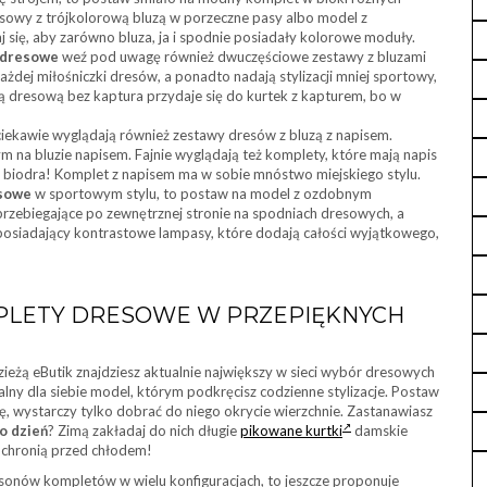
sowy z trójkolorową bluzą w porzeczne pasy albo model z
się, aby zarówno bluza, ja i spodnie posiadały kolorowe moduły.
 dresowe
weź pod uwagę również dwuczęściowe zestawy z bluzami
ażdej miłośniczki dresów, a ponadto nadają stylizacji mniej sportowy,
zą dresową bez kaptura przydaje się do kurtek z kapturem, bo w
ekawie wyglądają również zestawy dresów z bluzą z napisem.
a bluzie napisem. Fajnie wyglądają też komplety, które mają napis
ach biodra! Komplet z napisem ma w sobie mnóstwo miejskiego stylu.
sowe
w sportowym stylu, to postaw na model z ozdobnym
rzebiegające po zewnętrznej stronie na spodniach dresowych, a
osiadający kontrastowe lampasy, które dodają całości wyjątkowego,
MPLETY DRESOWE W PRZEPIĘKNYCH
zieżą eButik znajdziesz aktualnie największy w sieci wybór dresowych
alny dla siebie model, którym podkręcisz codzienne stylizacje. Postaw
ę, wystarczy tylko dobrać do niego okrycie wierzchnie. Zastanawiasz
o dzień
? Zimą zakładaj do nich długie
pikowane kurtki
damskie
 ochronią przed chłodem!
asonów kompletów w wielu konfiguracjach, to jeszcze proponuje