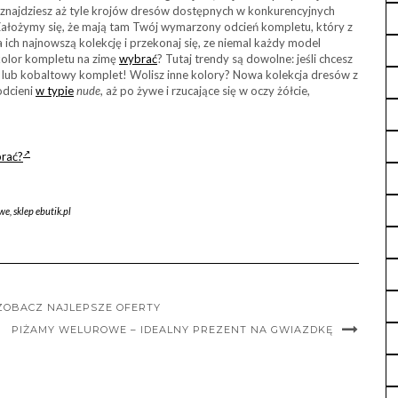
 znajdziesz aż tyle krojów dresów dostępnych w konkurencyjnych
Założymy się, że mają tam Twój wymarzony odcień kompletu, który z
 ich najnowszą kolekcję i przekonaj się, ze niemal każdy model
 kolor kompletu na zimę
wybrać
? Tutaj trendy są dowolne: jeśli chcesz
y lub kobaltowy komplet! Wolisz inne kolory? Nowa kolekcja dresów z
odcieni
w typie
nude
, aż po żywe i rzucające się w oczy żółcie,
brać?
we
,
sklep ebutik.pl
 ZOBACZ NAJLEPSZE OFERTY
PIŻAMY WELUROWE – IDEALNY PREZENT NA GWIAZDKĘ