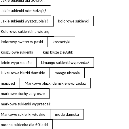
Jakie sukienki dla 30 latki?
Jakie sukienki odmładzają?
Jakie sukienki wyszczuplają?
kolorowe sukienki
Kolorowe sukienki na wiosnę
kolorowy sweter w paski
kosmetyki
koszulowe sukienki
kup bluzę z eButik
letnie wyprzedaże
Limango sukienki wyprzedaż
Luksusowe bluzki damskie
mango ubrania
mapped
Markowe bluzki damskie wyprzedaż
markowe ciuchy za grosze
markowe sukienki wyprzedaż
Markowe sukienki włoskie
moda damska
modna sukienka dla 50 latki