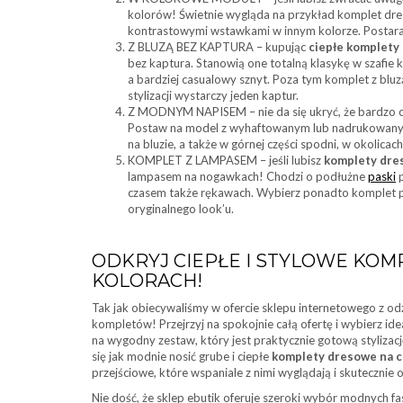
kolorów! Świetnie wygląda na przykład komplet dre
kontrastowymi wstawkami w innym kolorze. Postaraj 
Z BLUZĄ BEZ KAPTURA – kupując
ciepłe komplety
bez kaptura. Stanowią one totalną klasykę w szafie k
a bardziej casualowy sznyt. Poza tym komplet z blu
stylizacji wystarczy jeden kaptur.
Z MODNYM NAPISEM – nie da się ukryć, że bardzo ci
Postaw na model z wyhaftowanym lub nadrukowanym n
na bluzie, a także w górnej części spodni, w okolic
KOMPLET Z LAMPASEM – jeśli lubisz
komplety dre
lampasem na nogawkach! Chodzi o podłużne
paski
p
czasem także rękawach. Wybierz ponadto komplet p
oryginalnego look’u.
ODKRYJ CIEPŁE I STYLOWE KO
KOLORACH!
Tak jak obiecywaliśmy w ofercie sklepu internetowego z od
kompletów! Przejrzyj na spokojnie całą ofertę i wybierz ide
na wygodny zestaw, który jest praktycznie gotową stylizacj
się jak modnie nosić grube i ciepłe
komplety dresowe
na c
przejściowe, które wspaniale z nimi wyglądają i skutecznie
Nie dość, że sklep ebutik oferuje szeroki wybór modnych f