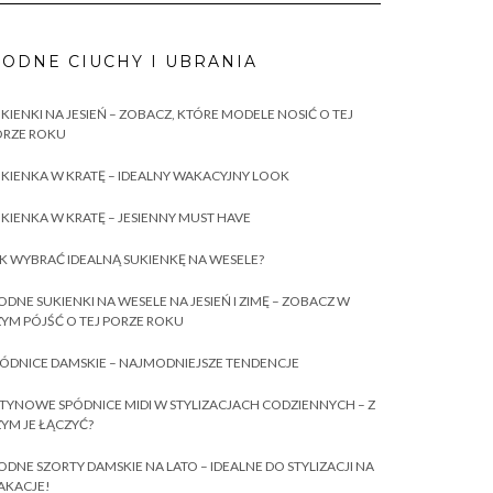
ODNE CIUCHY I UBRANIA
KIENKI NA JESIEŃ – ZOBACZ, KTÓRE MODELE NOSIĆ O TEJ
ORZE ROKU
KIENKA W KRATĘ – IDEALNY WAKACYJNY LOOK
KIENKA W KRATĘ – JESIENNY MUST HAVE
K WYBRAĆ IDEALNĄ SUKIENKĘ NA WESELE?
DNE SUKIENKI NA WESELE NA JESIEŃ I ZIMĘ – ZOBACZ W
YM PÓJŚĆ O TEJ PORZE ROKU
ÓDNICE DAMSKIE – NAJMODNIEJSZE TENDENCJE
TYNOWE SPÓDNICE MIDI W STYLIZACJACH CODZIENNYCH – Z
YM JE ŁĄCZYĆ?
DNE SZORTY DAMSKIE NA LATO – IDEALNE DO STYLIZACJI NA
AKACJE!