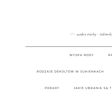
Skip
to
content
modne ciuchy - sukienki
WYSPA MODY
R
RODZAJE DEKOLTÓW W SUKIENKACH
PORADY
JAKIE UBRANIA SĄ 