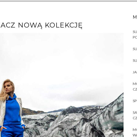
M
BACZ NOWĄ KOLEKCJĘ
SU
P
SU
SU
JA
MO
CZ
SP
SA
CZ
MO
W