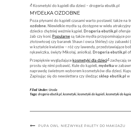
Kosmetyki do kąpieli dla dzieci – drogeria ebutik.pl
MYDEŁKA OZDOBNE
Poza płynami do kąpieli czasami warto postawić także na
ozdobne
. Niewielkie mydła są dostępne w wielu atrakcyjny
dziecko chętniej weźmie kąpiel.
Drogeria ebutik.pl
oferuj
żab czy koni.
Popularne
są także mydła przypominające posta
złotowłosej czy baranek Shaun i owca Shirley) czy zabawki 
w kształcie kwiatów – róż czy lawendy, przedstawiające b
rękawiczka, święty Mikołaj, aniołka).
Drogeria ebutik.pl
of
Przepięknie wyglądające
kosmetyki dla dzieci
zachęcają s
prostu się nimi pobawić. Kule do kąpieli,
mydełka
w zabawny
naprawdę świetnym wyborem kosmetyków dla dzieci. Kupują
Zapisując się do newslettera czy śledząc
sklep ebutik.pl
w 
Filed Under:
Uroda
Tags:
drogeria ebutik.pl
,
kosmetyki
,
kosmetyki do kąpieli
,
kosmetyki do kąpiel
PUPA OWL: NIEZWYKŁE PALETY DO MAKIJAŻU