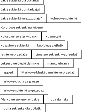
Jakie sukienki dla 30 latki?
Jakie sukienki odmładzają?
Jakie sukienki wyszczuplają?
kolorowe sukienki
Kolorowe sukienki na wiosnę
kolorowy sweter w paski
kosmetyki
koszulowe sukienki
kup bluzę z eButik
letnie wyprzedaże
Limango sukienki wyprzedaż
Luksusowe bluzki damskie
mango ubrania
mapped
Markowe bluzki damskie wyprzedaż
markowe ciuchy za grosze
markowe sukienki wyprzedaż
Markowe sukienki włoskie
moda damska
modna sukienka dla 50 latki