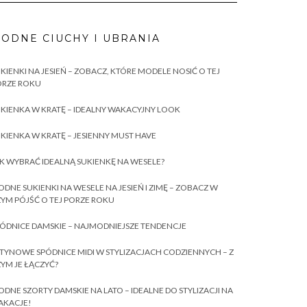
ODNE CIUCHY I UBRANIA
KIENKI NA JESIEŃ – ZOBACZ, KTÓRE MODELE NOSIĆ O TEJ
ORZE ROKU
KIENKA W KRATĘ – IDEALNY WAKACYJNY LOOK
KIENKA W KRATĘ – JESIENNY MUST HAVE
K WYBRAĆ IDEALNĄ SUKIENKĘ NA WESELE?
DNE SUKIENKI NA WESELE NA JESIEŃ I ZIMĘ – ZOBACZ W
YM PÓJŚĆ O TEJ PORZE ROKU
ÓDNICE DAMSKIE – NAJMODNIEJSZE TENDENCJE
TYNOWE SPÓDNICE MIDI W STYLIZACJACH CODZIENNYCH – Z
YM JE ŁĄCZYĆ?
DNE SZORTY DAMSKIE NA LATO – IDEALNE DO STYLIZACJI NA
AKACJE!