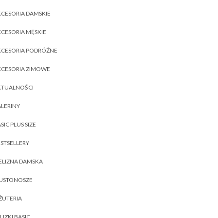
CESORIA DAMSKIE
CESORIA MĘSKIE
KCESORIA PODRÓŻNE
KCESORIA ZIMOWE
KTUALNOŚCI
LERINY
SIC PLUS SIZE
STSELLERY
ELIZNA DAMSKA
IUSTONOSZE
ŻUTERIA
UZKI BASIC