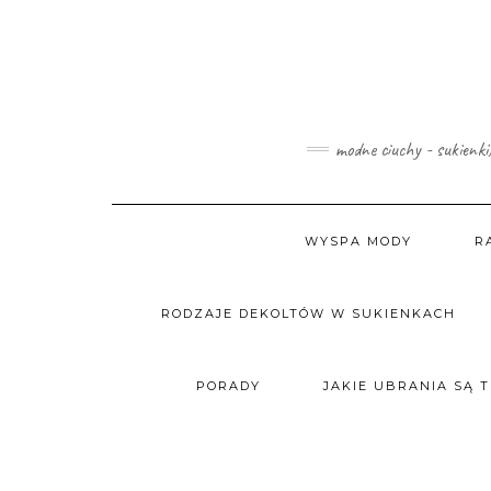
Skip
to
content
modne ciuchy - sukienki
WYSPA MODY
R
RODZAJE DEKOLTÓW W SUKIENKACH
PORADY
JAKIE UBRANIA SĄ 