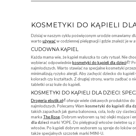
KOSMETYKI DO KĄPIELI DLA
Dzisiaj w naszym cyklu poświęconym urodzie omawiamy d
warto
używać
w codziennej pielęgnacji i gdzie znaleźć je w a
CUDOWNA KĄPIEL
Każda mama wie, że kąpiel maluszka to cały rytuał. Nie chodz
wybierać odpowiednie
kosmetyki do kąpieli dla dzieci
? P
najmłodszych. Warto stawiać na specjalne kosmetyki przezna
minimalizują ryzyko alergii. Aby zachęcić dziecko do kąpiel
kolorach czy kształtach. Z drugiej strony, warto zadbać o
tabletki oraz kule do kąpieli.
KOSMETYKI DO KĄPIELI DLA DZIECI: SPE
Drogeria ebutik.pl
oferuje wiele ciekawych produktów do k
najmłodszych. Polecamy Wam
kosmetyki do kąpieli dla d
takich zapachach jak guma balonowa, cola, lody czy ciastecz
marka
The Rose
. Dobrym wyborem są też olejki myjące i e
dla dzieci
marki YOPE. Do pielęgnacji włosów świetne są z
włosów. Po kąpieli dobrym wyborem są spreje do loków ora
także specjalnych szczotek marki MINI-U.