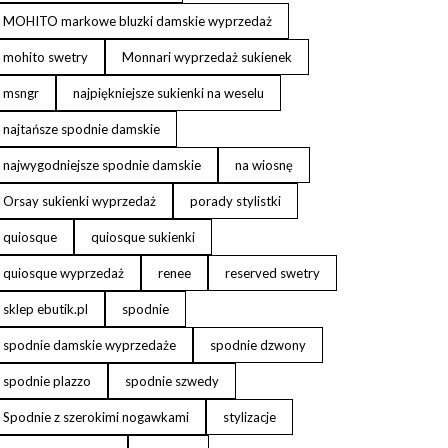
MOHITO markowe bluzki damskie wyprzedaż
mohito swetry
Monnari wyprzedaż sukienek
msngr
najpiękniejsze sukienki na weselu
najtańsze spodnie damskie
najwygodniejsze spodnie damskie
na wiosnę
Orsay sukienki wyprzedaż
porady stylistki
quiosque
quiosque sukienki
quiosque wyprzedaż
renee
reserved swetry
sklep ebutik.pl
spodnie
spodnie damskie wyprzedaże
spodnie dzwony
spodnie plazzo
spodnie szwedy
Spodnie z szerokimi nogawkami
stylizacje