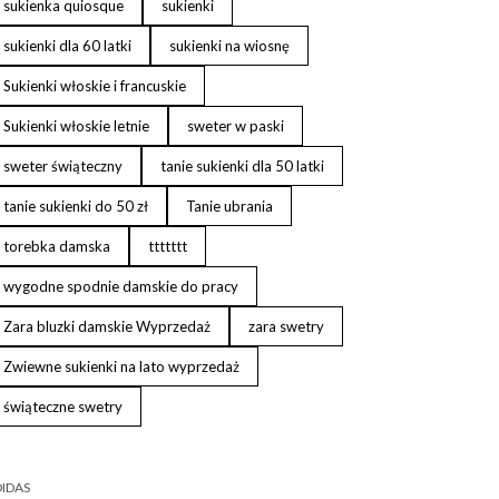
sukienka quiosque
sukienki
sukienki dla 60 latki
sukienki na wiosnę
Sukienki włoskie i francuskie
Sukienki włoskie letnie
sweter w paski
sweter świąteczny
tanie sukienki dla 50 latki
tanie sukienki do 50 zł
Tanie ubrania
torebka damska
ttttttt
wygodne spodnie damskie do pracy
Zara bluzki damskie Wyprzedaż
zara swetry
Zwiewne sukienki na lato wyprzedaż
świąteczne swetry
IDAS