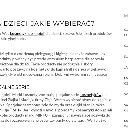
M
 DZIECI: JAKIE WYBIERAĆ?
SU
la Was
kosmetyki do kąpieli
dla dzieci. Sprawdźcie jakich produktów
P
trakcyjnej cenie.
SU
i tylko o codzienną pielęgnację i higienę, ale także zabawę. Jak
SU
rodukty powinny być przede wszystkim bezpieczne dla zdrowia
czone dla dzieci. Takie produkty nie podrażniają skóry i
JA
i warto postawić na
kosmetyki do kąpieli dla dzieci
w ciekawych
 niezwykły efekt musowania i piany. Dobrym wyborem są musujące
MO
CZ
CJALNE SERIE
SP
ąpieli. Marki kosmetyczne mają specjalne serie
kosmetyków
dla
zieci
Ziajka i Maziajki firmy Ziaja. Warto wybierać płyny do kąpieli o
ka. Specjalne szampony, żele do mycia oraz olejki oferuje także
SA
mulsje
Floslek
. Jeśli chodzi o mydła, polecamy
kosmetyki do kąpieli
CZ
 kolei produkty marki MINI-U – szampony i nawilżające odżywki do
z do rozczesywania włosów czy pasty do stylizacji. Warto użyć
MO
W