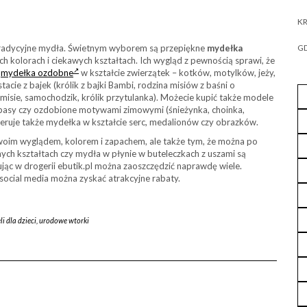
KR
 tradycyjne mydła. Świetnym wyborem są przepiękne
mydełka
GD
ch kolorach i ciekawych kształtach. Ich wygląd z pewnością sprawi, że
e
mydełka ozdobne
w kształcie zwierzątek – kotków, motylków, jeży,
cie z bajek (królik z bajki Bambi, rodzina misiów z baśni o
(misie, samochodzik, królik przytulanka). Możecie kupić także modele
obasy czy ozdobione motywami zimowymi (śnieżynka, choinka,
eruje także mydełka w kształcie serc, medalionów czy obrazków.
woim wyglądem, kolorem i zapachem, ale także tym, że można po
ch kształtach czy mydła w płynie w buteleczkach z uszami są
c w drogerii ebutik.pl można zaoszczędzić naprawdę wiele.
social media można zyskać atrakcyjne rabaty.
i dla dzieci
,
urodowe wtorki