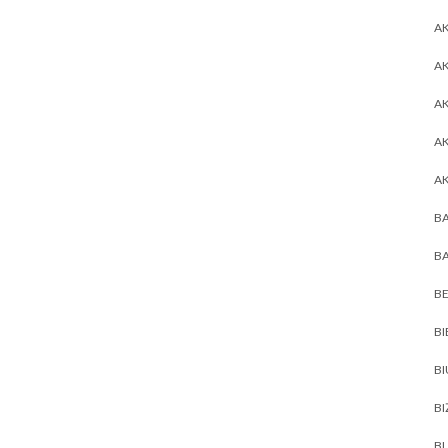
AK
AK
A
A
A
BA
BA
BE
BI
B
BI
BL