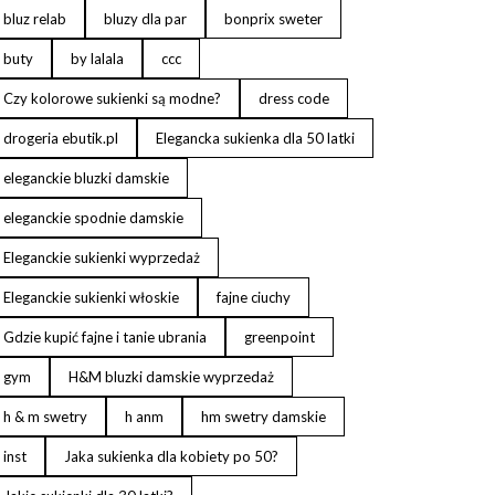
bluz relab
bluzy dla par
bonprix sweter
buty
by lalala
ccc
Czy kolorowe sukienki są modne?
dress code
drogeria ebutik.pl
Elegancka sukienka dla 50 latki
eleganckie bluzki damskie
eleganckie spodnie damskie
Eleganckie sukienki wyprzedaż
Eleganckie sukienki włoskie
fajne ciuchy
Gdzie kupić fajne i tanie ubrania
greenpoint
gym
H&M bluzki damskie wyprzedaż
h & m swetry
h anm
hm swetry damskie
inst
Jaka sukienka dla kobiety po 50?