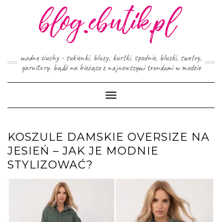
Skip
to
content
modne ciuchy - sukienki, bluzy, kurtki, spodnie, bluzki, swetry,
garnitury. bądź na bieżąco z najnowszymi trendami w modzie
Toggle
Navigation
KOSZULE DAMSKIE OVERSIZE NA
JESIEŃ – JAK JE MODNIE
STYLIZOWAĆ?