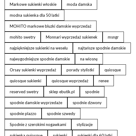
Markowe sukienki włoskie
moda damska
modna sukienka dla 50 latki
MOHITO markowe bluzki damskie wyprzedaż
mohito swetry
Monnari wyprzedaż sukienek
msngr
najpiękniejsze sukienki na weselu
najtańsze spodnie damskie
najwygodniejsze spodnie damskie
na wiosnę
Orsay sukienki wyprzedaż
porady stylistki
quiosque
quiosque sukienki
quiosque wyprzedaż
renee
reserved swetry
sklep ebutik.pl
spodnie
spodnie damskie wyprzedaże
spodnie dzwony
spodnie plazzo
spodnie szwedy
Spodnie z szerokimi nogawkami
stylizacje
sukienka quiosque
sukienki
sukienki dla 60 latki