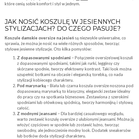
które cenią sobie komfort i styl w jednym.
JAK NOSIĆ KOSZULĘ W JESIENNYCH
STYLIZACJACH? DO CZEGO PASUJE?
Koszule damskie oversize na jesień
są niezwykle uniwersalne, co
sprawia, że można je nosić na wiele różnych sposobów, tworząc
stylowe jesienne stylizacje. Oto kilka pomysłów:
Z dopasowanymi spodniami
– Połączenie oversize’owej koszuli
z dopasowanymi spodniami, takimi jak rurki, legginsy czy
skórzane spodnie, tworzy efektowny kontrast. Taki look można
uzupełnić botkami na obcasie i elegancką torebką, co nada
stylizacji kobiecego charakteru.
Pod marynarką
– Biała lub czarna koszula oversize noszona pod
dopasowaną marynarką to klasyczny, elegancki zestaw idealny
do pracy czy na spotkania biznesowe. Zestawiona z szerokimi
spodniami lub ołówkową spódnicą, tworzy harmonijną i stylową
całość.
Z modnymi jeansami
– Dla bardziej casualowego wyglądu,
warto zestawić koszulę oversize z ulubionymi jeansami. Można ją
włożyć częściowo w spodnie lub zostawić luźno, tworząc
swobodny, ale jednocześnie modny look. Dodatek sneakersów
lub botków doda stylizacji charakteru.