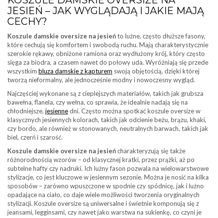
JESIEŃ – JAK WYGLĄDAJĄ I JAKIE MAJĄ
CECHY?
Koszule damskie oversize na jesień
to luźne, często dłuższe fasony,
które cechują się komfortem i swobodą ruchu. Mają charakterystycznie
szerokie rękawy, obniżone ramiona oraz wydłużony krój, który często
sięga za biodra, a czasem nawet do połowy uda. Wyróżniają się przede
wszystkim
bluza damskie z kapturem
swoją objętością, dzięki której
tworzą nieformalny, ale jednocześnie modny i nowoczesny wygląd.
Najczęściej wykonane są z cieplejszych materiałów, takich jak grubsza
bawełna, flanela, czy wełna, co sprawia, że idealnie nadają się na
chłodniejsze,
jesienne
dni. Często można spotkać koszule oversize w
klasycznych jesiennych kolorach, takich jak odcienie beżu, brązu, khaki,
czy bordo, ale również w stonowanych, neutralnych barwach, takich jak
biel, czerń i szarość.
Koszule damskie oversize na jesień
charakteryzują się także
różnorodnością wzorów – od klasycznej kratki, przez prążki, aż po
subtelne hafty czy nadruki. Ich luźny fason pozwala na wielowarstwowe
stylizacje, co jest kluczowe w jesiennym sezonie. Można je nosić na kilka
sposobów – zarówno wpuszczone w spodnie czy spódnicę, jak i luźno
opadające na ciało, co daje wiele możliwości tworzenia oryginalnych
stylizacji. Koszule oversize są uniwersalne i świetnie komponują się z
jeansami, legginsami, czy nawet jako warstwa na sukienkę, co czyni je