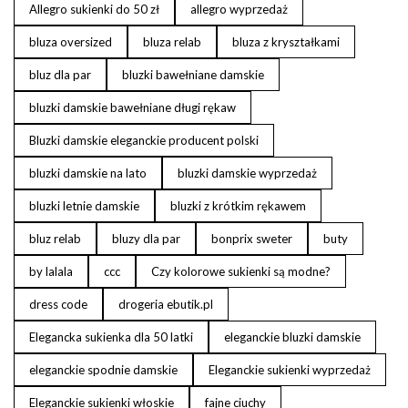
Allegro sukienki do 50 zł
allegro wyprzedaż
bluza oversized
bluza relab
bluza z kryształkami
bluz dla par
bluzki bawełniane damskie
bluzki damskie bawełniane długi rękaw
Bluzki damskie eleganckie producent polski
bluzki damskie na lato
bluzki damskie wyprzedaż
bluzki letnie damskie
bluzki z krótkim rękawem
bluz relab
bluzy dla par
bonprix sweter
buty
by lalala
ccc
Czy kolorowe sukienki są modne?
dress code
drogeria ebutik.pl
Elegancka sukienka dla 50 latki
eleganckie bluzki damskie
eleganckie spodnie damskie
Eleganckie sukienki wyprzedaż
Eleganckie sukienki włoskie
fajne ciuchy