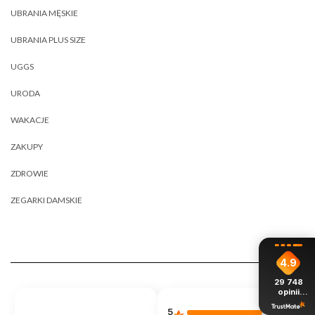
UBRANIA MĘSKIE
UBRANIA PLUS SIZE
UGGS
URODA
WAKACJE
ZAKUPY
ZDROWIE
ZEGARKI DAMSKIE
4.9
29 748
opinii
z całego
okresu
5
88%