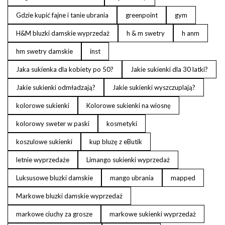
Gdzie kupić fajne i tanie ubrania
greenpoint
gym
H&M bluzki damskie wyprzedaż
h & m swetry
h anm
hm swetry damskie
inst
Jaka sukienka dla kobiety po 50?
Jakie sukienki dla 30 latki?
Jakie sukienki odmładzają?
Jakie sukienki wyszczuplają?
kolorowe sukienki
Kolorowe sukienki na wiosnę
kolorowy sweter w paski
kosmetyki
koszulowe sukienki
kup bluzę z eButik
letnie wyprzedaże
Limango sukienki wyprzedaż
Luksusowe bluzki damskie
mango ubrania
mapped
Markowe bluzki damskie wyprzedaż
markowe ciuchy za grosze
markowe sukienki wyprzedaż