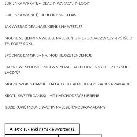
SUKIENKA W KRATĘ – IDEALNY WAKACYJNY LOOK
SUKIENKA W KRATĘ – JESIENNY MUST HAVE
JAK WYBRAĆ IDEALNĄ SUKIENKĘ NA WESELE?
MODNE SUKIENKI NA WESELE NA JESIEŃ I ZIMĘ – ZOBACZ W CZYM PÓJŚĆ O
TEJ PORZE ROKU
SPÓDNICE DAMSKIE – NAJMODNIEJSZE TENDENCJE
SATYNOWE SPÓDNICE MIDI W STYLIZACJACH CODZIENNYCH – Z CZYM JE
ŁĄCZYĆ?
MODNE SZORTY DAMSKIE NA LATO – IDEALNE DO STYLIZACJI NA WAKACJE!
KRÓTKI SWETER DAMSKI – HIT NADCHODZĄCEJ JESIENI!
GDZIE KUPIĆ MODNE SWETRY NA JESIEŃ? PODPOWIADAMY
Allegro sukienki damskie wyprzedaż