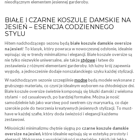
nieodłącznym elementem jesiennej garderoby.
BIAŁE I CZARNE KOSZULE DAMSKIE NA
JESIEŃ – ESENCJA CODZIENNEGO
STYLU
Hitem nadchodzącego sezonu będą
białe koszule damskie oversize
na jesień
! To klasyk, który powraca w nowoczesnej odsłonie, idealnie
wpisując się w trendy minimalizmu i elegancji. Białe koszule oversize są
nie tylko niezwykle uniwersalne, ale także
stylowe
i łatwe do
zestawienia z różnymi elementami garderoby. Ich luźny krój zapewnia
wygodę, a jednocześnie dodaje nonszalanckiego szyku każdej stylizacji.
W nadchodzącym sezonie szczególnie
modne
będą modele wykonane z
grubszego materiału, co czyni je idealnym wyborem na chłodniejsze dni.
Białe koszule oversize świetnie komponują się bluzki damski z wieloma
stylami – od casualowych, po bardziej formalne. Można je nosić
samodzielnie lub jako warstwę pod swetrem czy marynarką, co daje
szerokie pole do tworzenia kreatywnych jesiennych stylizacji. To must-
have w każdej szafie, który doda świeżości i elegancji każdemu
zestawowi.
Miłośniczki minimalizmu chętnie sięgną po
czarne koszule damskie
oversize na jesień
, które idealnie wpisują się w estetykę prostoty i
elegancji. Wykonane z wysokiej jakości materiałów, takich jak lekka