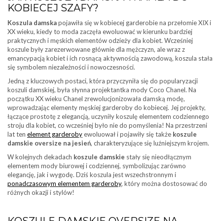
KOBIECEJ SZAFY?
Koszula damska
pojawiła się w kobiecej garderobie na przełomie XIX i
XX wieku, kiedy to moda zaczęła ewoluować w kierunku bardziej
praktycznych i męskich elementów odzieży dla kobiet. Wcześniej
koszule były zarezerwowane głównie dla mężczyzn, ale wraz z
emancypacją kobiet i ich rosnącą aktywnością zawodową, koszula stała
się symbolem niezależności i nowoczesności.
Jedną z kluczowych postaci, która przyczyniła się do popularyzacji
koszuli damskiej, była słynna projektantka mody Coco Chanel. Na
początku XX wieku Chanel zrewolucjonizowała damską modę,
wprowadzając elementy męskiej garderoby do kobiecej. Jej projekty,
łączące prostotę z elegancją, uczyniły koszulę elementem codziennego
stroju dla kobiet, co wcześniej było nie do pomyślenia! Na przestrzeni
lat ten
element garderoby
ewoluował i pojawiły się także
koszule
damskie oversize na jesień
, charakteryzujące się luźniejszym krojem.
W kolejnych dekadach
koszule damskie
stały się nieodłącznym
elementem mody biurowej i codziennej, symbolizując zarówno
elegancję, jak i wygodę. Dziś koszula jest wszechstronnym i
ponadczasowym elementem garderoby
, który można dostosować do
różnych okazji i stylów!
KOSZULE DAMSKIE OVERSIZE NA