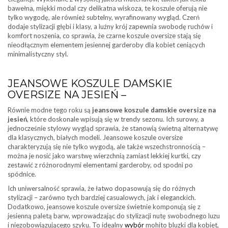
bawełna, miękki modal czy delikatna wiskoza, te koszule oferują nie
tylko wygodę, ale również subtelny, wyrafinowany wygląd. Czerń
dodaje stylizacji głębi i klasy, a luźny krój zapewnia swobodę ruchów i
komfort noszenia, co sprawia, że czarne koszule oversize stają się
nieodłącznym elementem jesiennej garderoby dla kobiet ceniących
minimalistyczny styl.
JEANSOWE KOSZULE DAMSKIE
OVERSIZE NA JESIEŃ –
Równie modne tego roku są
jeansowe koszule damskie oversize na
jesień
, które doskonale wpisują się w trendy sezonu. Ich surowy, a
jednocześnie stylowy wygląd sprawia, że stanowią świetną alternatywę
dla klasycznych, białych modeli. Jeansowe koszule oversize
charakteryzują się nie tylko wygodą, ale także wszechstronnością –
można je nosić jako warstwę wierzchnią zamiast lekkiej kurtki, czy
zestawić z różnorodnymi elementami garderoby, od spodni po
spódnice.
Ich uniwersalność sprawia, że łatwo dopasowują się do różnych
stylizacji – zarówno tych bardziej casualowych, jak i eleganckich.
Dodatkowo, jeansowe koszule oversize świetnie komponują się z
jesienną paletą barw, wprowadzając do stylizacji nutę swobodnego luzu
i niezobowiązującego szyku. To idealny
wybór
mohito bluzki dla kobiet,