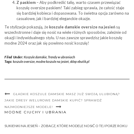
Z paskiem
– Aby podkreślić talię, warto czasem przewiązać
koszulę oversize paskiem! Taki zabieg sprawia, że całość staje
się bardziej kobieca i dopasowana. To świetna opcja zarówno na
casualowe, jak i bardziej eleganckie okazje.
Te stylizacje pokazują, że
koszule damskie oversize na jesień
są
wszechstronne i daje się nosić na wiele różnych sposobów, zależnie od
okazji i indywidualnego stylu. U nas zawsze sprawdzisz jakie koszulę
modne 2024 oraz jak się powinno nosić koszulę!
Filed Under:
Koszule damskie
,
Trendy w ubraniach
Tags:
koszule oversize
,
modne koszule na jesień
,
sklep ebutik.pl
GŁADKIE KOSZULE DAMSKIE MASZ JUŻ SWOJĄ ULUBIONĄ?
JAKIE DRESY WELUROWE DAMSKIE KUPIĆ? SPRAWDŹ
NAJMODNIEJSZE MODELE!
MODNE CIUCHY I UBRANIA
SUKIENKI NA JESIEŃ – ZOBACZ, KTÓRE MODELE NOSIĆ O TEJ PORZE ROKU