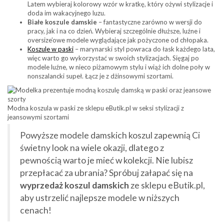
Latem wybieraj kolorowy wzór w kratkę, który ożywi stylizacje i
doda im wakacyjnego luzu.
Białe koszule damskie
– fantastyczne zarówno w wersji do
pracy, jak i na co dzień. Wybieraj szczególnie dłuższe, luźne i
oversize’owe modele wyglądające jak pożyczone od chłopaka.
Koszule w paski
– marynarski styl powraca do łask każdego lata,
więc warto go wykorzystać w swoich stylizacjach. Sięgaj po
modele luźne, w nieco piżamowym stylu i wiąż ich dolne poły w
nonszalancki supeł. Łącz je z dżinsowymi szortami.
Modna koszula w paski ze sklepu eButik.pl w seksi stylizacji z
jeansowymi szortami
Powyższe modele damskich koszul zapewnią Ci
świetny look na wiele okazji, dlatego z
pewnością warto je mieć w kolekcji. Nie lubisz
przepłacać za ubrania? Spróbuj załapać się na
wyprzedaż koszul damskich
ze sklepu eButik.pl,
aby ustrzelić najlepsze modele w niższych
cenach!