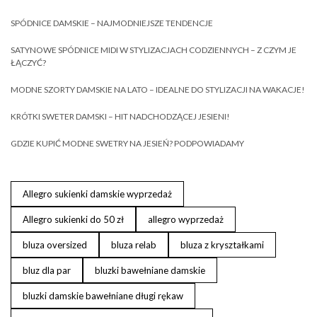
SPÓDNICE DAMSKIE – NAJMODNIEJSZE TENDENCJE
SATYNOWE SPÓDNICE MIDI W STYLIZACJACH CODZIENNYCH – Z CZYM JE
ŁĄCZYĆ?
MODNE SZORTY DAMSKIE NA LATO – IDEALNE DO STYLIZACJI NA WAKACJE!
KRÓTKI SWETER DAMSKI – HIT NADCHODZĄCEJ JESIENI!
GDZIE KUPIĆ MODNE SWETRY NA JESIEŃ? PODPOWIADAMY
Allegro sukienki damskie wyprzedaż
Allegro sukienki do 50 zł
allegro wyprzedaż
bluza oversized
bluza relab
bluza z kryształkami
bluz dla par
bluzki bawełniane damskie
bluzki damskie bawełniane długi rękaw