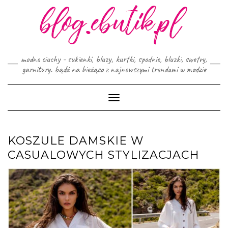
Skip
to
content
modne ciuchy - sukienki, bluzy, kurtki, spodnie, bluzki, swetry,
garnitury. bądź na bieżąco z najnowszymi trendami w modzie
Toggle
Navigation
KOSZULE DAMSKIE W
CASUALOWYCH STYLIZACJACH