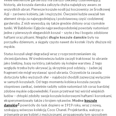
historię, ale koszula damska zaliczyła chyba największy awans ze
wszystkich ubrań. Pierwsze koszule nosili już koczownicy ze Środkowej
Azji – zarówno kobiety, jak i mężczyźni. Ówcześni ludzie uważali ten
element stroju za najwygodniejszą i podstawową część codziennej
garderoby. Z nich wywodzą się także greckie chitony oraz rzymskie
tuniki. W Babilonie i Egipcie najprawdopodobniej powstały natomiast
jedne z pierwszych eleganckich koszul – szyte z lnu i bogato zdobione
haftami oraz plisami. Niegdyś
długie koszule damskie
były na
porządku dziennym, a sięgały często nawet do kostek i były dłuższe niż
męskie.
Status koszuli uległ degradacji wraz z rozprzestrzenianiem się
chrześcijaństwa. W średniowieczu ludzie zaczęli traktować to ubranie
jako bieliznę, bazę na którą zakładało się kolejne warstwy. Z tego
względu trzeba było ukrywać ją skrzętnie pod odzieżą – żaden jej
fragment nie mógł wystawać spod ubrania. Oczywiście ta zasada
dotyczyła tylko wyższych sfer – najubożsi chodzili zazwyczaj wyłącznie
w samych koszulach. Od tego momentu kobieca koszula zaczęła
stopniowo zanikać, świetnie radziły sobie natomiast ich coraz bardziej
zdobne męskie odpowiedniki. Fason przetrwał też wśród wiejskich
ludów – chłopki zdobiły swoje koszule kolorowymi haftami i koronkami,
eksperymentowały także z krojem rękawów.
Modne
koszule
damskie
powróciły do łask dopiero w 1919 roku, wraz z nową,
szokującą wówczas kolekcją Coco Chanel. Projektantka, walcząc o
zrównanie praw kobiet z mężczyznami, propagowała tym sposobem