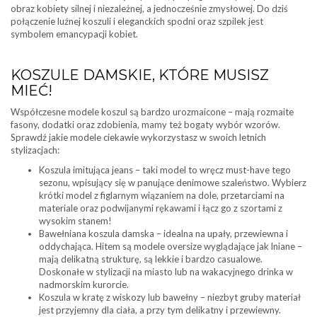
obraz kobiety silnej i niezależnej, a jednocześnie zmysłowej. Do dziś
połączenie luźnej koszuli i eleganckich spodni oraz szpilek jest
symbolem emancypacji kobiet.
KOSZULE DAMSKIE, KTÓRE MUSISZ
MIEĆ!
Współczesne modele koszul są bardzo urozmaicone – mają rozmaite
fasony, dodatki oraz zdobienia, mamy też bogaty wybór wzorów.
Sprawdź jakie modele ciekawie wykorzystasz w swoich letnich
stylizacjach:
Koszula imitująca jeans – taki model to wręcz must-have tego
sezonu, wpisujący się w panujące denimowe szaleństwo. Wybierz
krótki model z figlarnym wiązaniem na dole, przetarciami na
materiale oraz podwijanymi rękawami i łącz go z szortami z
wysokim stanem!
Bawełniana koszula damska – idealna na upały, przewiewna i
oddychająca. Hitem są modele oversize wyglądające jak lniane –
mają delikatną strukturę, są lekkie i bardzo casualowe.
Doskonałe w stylizacji na miasto lub na wakacyjnego drinka w
nadmorskim kurorcie.
Koszula w kratę z wiskozy lub bawełny – niezbyt gruby materiał
jest przyjemny dla ciała, a przy tym delikatny i przewiewny.