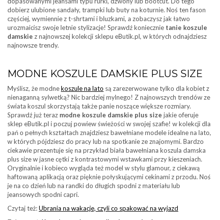
dopasowanymi jeansami typu rurki, dzwony lub bootcut. Do tego
dobierz ulubione sandały, trampki lub buty na koturnie. Noś ten fason
częściej, wymiennie z t-shrtami i bluzkami, a zobaczysz jak łatwo
urozmaicisz swoje letnie stylizacje! Sprawdź koniecznie
tanie koszule
damskie
z najnowszej kolekcji sklepu eButik.pl, w których odnajdziesz
najnowsze trendy.
MODNE KOSZULE DAMSKIE PLUS SIZE
Myślisz, że modne
koszule na lato
są zarezerwowane tylko dla kobiet z
nienaganną sylwetką? Nic bardziej mylnego! Z najnowszych trendów ze
świata koszul skorzystają także panie noszące większe rozmiary.
Sprawdź już teraz
modne koszule damskie plus size
jakie oferuje
sklep eButik.pl i poczuj powiew świeżości w swojej szafie! w kolekcji dla
pań o pełnych kształtach znajdziesz bawełniane modele idealne na lato,
w których pójdziesz do pracy lub na spotkanie ze znajomymi. Bardzo
ciekawie prezentuje się na przykład biała bawełniana koszula damska
plus size w jasne cętki z kontrastowymi wstawkami przy kieszeniach.
Oryginalnie i kobieco wygląda też model w stylu glamour, z ciekawą
haftowaną aplikacją oraz pięknie połyskującymi cekinami z przodu. Noś
je na co dzień lub na randki do długich spodni z materiału lub
jeansowych spodni capri.
Czytaj też:
Ubrania na wakacje, czyli co spakować na wyjazd