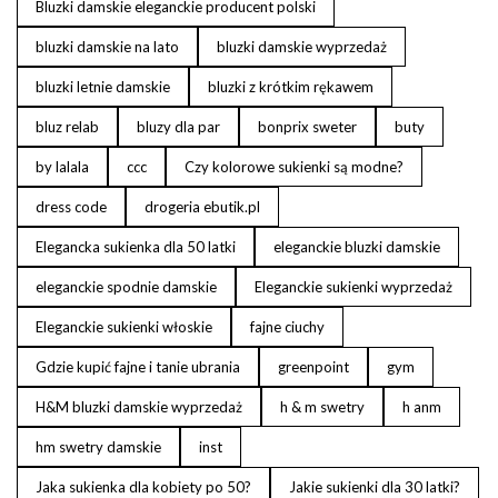
Bluzki damskie eleganckie producent polski
bluzki damskie na lato
bluzki damskie wyprzedaż
bluzki letnie damskie
bluzki z krótkim rękawem
bluz relab
bluzy dla par
bonprix sweter
buty
by lalala
ccc
Czy kolorowe sukienki są modne?
dress code
drogeria ebutik.pl
Elegancka sukienka dla 50 latki
eleganckie bluzki damskie
eleganckie spodnie damskie
Eleganckie sukienki wyprzedaż
Eleganckie sukienki włoskie
fajne ciuchy
Gdzie kupić fajne i tanie ubrania
greenpoint
gym
H&M bluzki damskie wyprzedaż
h & m swetry
h anm
hm swetry damskie
inst
Jaka sukienka dla kobiety po 50?
Jakie sukienki dla 30 latki?