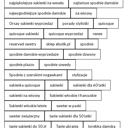
najpiękniejsze sukienki na weselu
najtańsze spodnie damskie
najwygodniejsze spodnie damskie
na wiosnę
Orsay sukienki wyprzedaż
porady stylistki
quiosque
quiosque sukienki
quiosque wyprzedaż
renee
reserved swetry
sklep ebutik.pl
spodnie
spodnie damskie wyprzedaże
spodnie dzwony
spodnie plazzo
spodnie szwedy
Spodnie z szerokimi nogawkami
stylizacje
sukienka quiosque
sukienki
sukienki dla 60 latki
sukienki na wiosnę
Sukienki włoskie i francuskie
Sukienki włoskie letnie
sweter w paski
sweter świąteczny
tanie sukienki dla 50 latki
tanie sukienki do 50 zł
Tanie ubrania
torebka damska