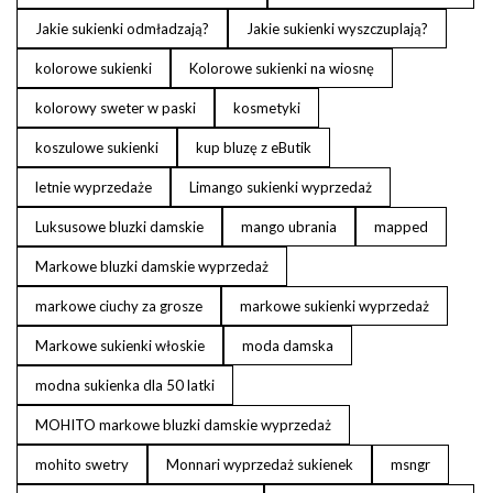
Jakie sukienki odmładzają?
Jakie sukienki wyszczuplają?
kolorowe sukienki
Kolorowe sukienki na wiosnę
kolorowy sweter w paski
kosmetyki
koszulowe sukienki
kup bluzę z eButik
letnie wyprzedaże
Limango sukienki wyprzedaż
Luksusowe bluzki damskie
mango ubrania
mapped
Markowe bluzki damskie wyprzedaż
markowe ciuchy za grosze
markowe sukienki wyprzedaż
Markowe sukienki włoskie
moda damska
modna sukienka dla 50 latki
MOHITO markowe bluzki damskie wyprzedaż
mohito swetry
Monnari wyprzedaż sukienek
msngr