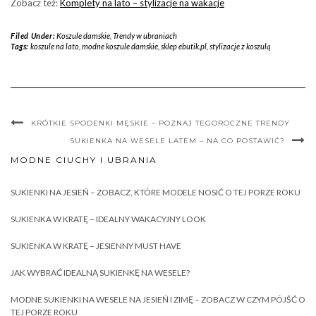
Zobacz też:
Komplety na lato – stylizacje na wakacje
Filed Under:
Koszule damskie
,
Trendy w ubraniach
Tags:
koszule na lato
,
modne koszule damskie
,
sklep ebutik.pl
,
stylizacje z koszulą
KRÓTKIE SPODENKI MĘSKIE – POZNAJ TEGOROCZNE TRENDY
SUKIENKA NA WESELE LATEM – NA CO POSTAWIĆ?
MODNE CIUCHY I UBRANIA
SUKIENKI NA JESIEŃ – ZOBACZ, KTÓRE MODELE NOSIĆ O TEJ PORZE ROKU
SUKIENKA W KRATĘ – IDEALNY WAKACYJNY LOOK
SUKIENKA W KRATĘ – JESIENNY MUST HAVE
JAK WYBRAĆ IDEALNĄ SUKIENKĘ NA WESELE?
MODNE SUKIENKI NA WESELE NA JESIEŃ I ZIMĘ – ZOBACZ W CZYM PÓJŚĆ O
TEJ PORZE ROKU