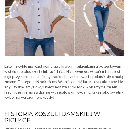
Latem zwykle nie rozstajemy się z krótkimi sukienkami albo zestawem
w stylu top plus szorty lub spódnica. Nic dziwnego, w końcu teraz jest
najlepszy sezon na takie stylizacje, ale czasem warto pokusić się o małą
zmianę. Dlatego dziś pokażemy Wam jak nosić latem
koszule damskie
,
aby uzyskać zmysłowy i nieco nonszalancki look. Zobaczycie, że ten
fason idealnie sprawdza się w casualowym wydaniu, także jako świetny
wybór na wakacyjne wypady!
HISTORIA KOSZULI DAMSKIEJ W
PIGUŁCE
Wiele elementów garderoby ma bardzo ciekawą i zdumiewającą