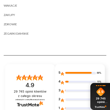
WAKACJE
ZAKUPY
ZDROWIE
ZEGARKI DAMSKIE
5
88%
4
11%
4.9
3
1%
29 745
opinii klientów
4.9
z całego okresu
29 745
2
0%
zebranych i zweryfikowanych przez
opinii
z całego
1
1%
okresu