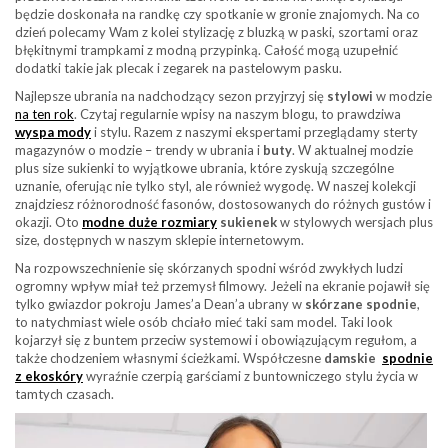
będzie doskonała na randkę czy spotkanie w gronie znajomych. Na co
dzień polecamy Wam z kolei stylizację z bluzką w paski, szortami oraz
błękitnymi trampkami z modną przypinką. Całość mogą uzupełnić
dodatki takie jak plecak i zegarek na pastelowym pasku.
Najlepsze ubrania na nadchodzący sezon przyjrzyj się
stylowi
w modzie
na ten rok
. Czytaj regularnie wpisy na naszym blogu, to prawdziwa
wyspa mody
i stylu. Razem z naszymi ekspertami przeglądamy sterty
magazynów o modzie – trendy w ubrania i
buty
. W aktualnej modzie
plus size sukienki to wyjątkowe ubrania, które zyskują szczególne
uznanie, oferując nie tylko styl, ale również wygodę. W naszej kolekcji
znajdziesz różnorodność fasonów, dostosowanych do różnych gustów i
okazji. Oto
modne duże rozmiary
sukienek
w stylowych wersjach plus
size, dostępnych w naszym sklepie internetowym.
Na rozpowszechnienie się skórzanych spodni wśród zwykłych ludzi
ogromny wpływ miał też przemysł filmowy. Jeżeli na ekranie pojawił się
tylko gwiazdor pokroju James’a Dean’a ubrany w
skórzane spodnie
,
to natychmiast wiele osób chciało mieć taki sam model. Taki look
kojarzył się z buntem przeciw systemowi i obowiązującym regułom, a
także chodzeniem własnymi ścieżkami. Współczesne
damskie
spodnie
z ekoskóry
wyraźnie czerpią garściami z buntowniczego stylu życia w
tamtych czasach.