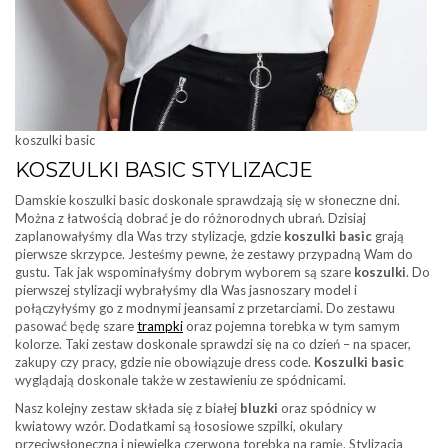
koszulki basic
KOSZULKI BASIC STYLIZACJE
Damskie koszulki basic doskonale sprawdzają się w słoneczne dni.
Można z łatwością dobrać je do różnorodnych ubrań. Dzisiaj
zaplanowałyśmy dla Was trzy stylizacje, gdzie
koszulki basic
grają
pierwsze skrzypce. Jesteśmy pewne, że zestawy przypadną Wam do
gustu. Tak jak wspominałyśmy dobrym wyborem są szare
koszulki
. Do
pierwszej stylizacji wybrałyśmy dla Was jasnoszary model i
połączyłyśmy go z modnymi jeansami z przetarciami. Do zestawu
pasować będę szare
trampki
oraz pojemna torebka w tym samym
kolorze. Taki zestaw doskonale sprawdzi się na co dzień – na spacer,
zakupy czy pracy, gdzie nie obowiązuje dress code.
Koszulki basic
wyglądają doskonale także w zestawieniu ze spódnicami.
Nasz kolejny zestaw składa się z białej
bluzki
oraz spódnicy w
kwiatowy wzór. Dodatkami są łososiowe szpilki, okulary
przeciwsłoneczna i niewielka czerwona torebka na ramię. Stylizacja