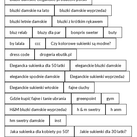
bluzki damskie na lato
bluzki damskie wyprzedaż
bluzki letnie damskie
bluzki z krótkim rękawem
bluz relab
bluzy dla par
bonprix sweter
buty
by lalala
ccc
Czy kolorowe sukienki są modne?
dress code
drogeria ebutik.pl
Elegancka sukienka dla 50 latki
eleganckie bluzki damskie
eleganckie spodnie damskie
Eleganckie sukienki wyprzedaż
Eleganckie sukienki włoskie
fajne ciuchy
Gdzie kupić fajne i tanie ubrania
greenpoint
gym
H&M bluzki damskie wyprzedaż
h & m swetry
h anm
hm swetry damskie
inst
Jaka sukienka dla kobiety po 50?
Jakie sukienki dla 30 latki?