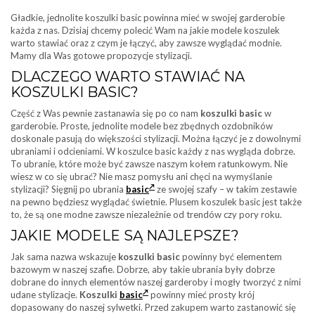
Gładkie, jednolite koszulki basic powinna mieć w swojej garderobie
każda z nas. Dzisiaj chcemy polecić Wam na jakie modele koszulek
warto stawiać oraz z czym je łączyć, aby zawsze wyglądać modnie.
Mamy dla Was gotowe propozycje stylizacji.
DLACZEGO WARTO STAWIAĆ NA
KOSZULKI BASIC?
Część z Was pewnie zastanawia się po co nam
koszulki basic
w
garderobie. Proste, jednolite modele bez zbędnych ozdobników
doskonale pasują do większości stylizacji. Można łączyć je z dowolnymi
ubraniami i odcieniami. W koszulce basic każdy z nas wygląda dobrze.
To ubranie, które może być zawsze naszym kołem ratunkowym. Nie
wiesz w co się ubrać? Nie masz pomysłu ani chęci na wymyślanie
stylizacji? Sięgnij po ubrania
basic
ze swojej szafy – w takim zestawie
na pewno będziesz wyglądać świetnie. Plusem koszulek basic jest także
to, że są one modne zawsze niezależnie od trendów czy pory roku.
JAKIE MODELE SĄ NAJLEPSZE?
Jak sama nazwa wskazuje
koszulki basic
powinny być elementem
bazowym w naszej szafie. Dobrze, aby takie ubrania były dobrze
dobrane do innych elementów naszej garderoby i mogły tworzyć z nimi
udane stylizacje.
Koszulki
basic
powinny mieć prosty krój
dopasowany do naszej sylwetki. Przed zakupem warto zastanowić się