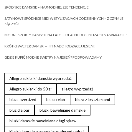
SPÓDNICE DAMSKIE – NAJMODNIEJSZE TENDENCJE
SATYNOWE SPÓDNICE MIDI W STYLIZACJACH CODZIENNYCH – Z CZYM JE
ŁĄCZYĆ?
MODNE SZORTY DAMSKIE NA LATO – IDEALNE DO STYLIZACJI NA WAKACJE!
KRÓTKI SWETER DAMSKI – HIT NADCHODZĄCEJ JESIENI!
GDZIE KUPIĆ MODNE SWETRY NA JESIEŃ? PODPOWIADAMY
Allegro sukienki damskie wyprzedaż
Allegro sukienki do 50 zł
allegro wyprzedaż
bluza oversized
bluza relab
bluza z kryształkami
bluz dla par
bluzki bawełniane damskie
bluzki damskie bawełniane długi rękaw
Bluzki damskie eleganckie producent polski