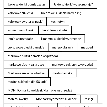
Jakie sukienki odmładzają?
Jakie sukienki wyszczuplają?
kolorowe sukienki
Kolorowe sukienki na wiosnę
kolorowy sweter w paski
kosmetyki
koszulowe sukienki
kup bluzę z eButik
letnie wyprzedaże
Limango sukienki wyprzedaż
Luksusowe bluzki damskie
mango ubrania
mapped
Markowe bluzki damskie wyprzedaż
markowe ciuchy za grosze
markowe sukienki wyprzedaż
Markowe sukienki włoskie
moda damska
modna sukienka dla 50 latki
MOHITO markowe bluzki damskie wyprzedaż
mohito swetry
Monnari wyprzedaż sukienek
msngr