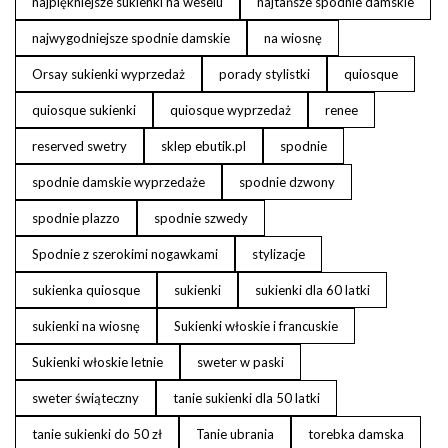
najpiękniejsze sukienki na weselu
najtańsze spodnie damskie
najwygodniejsze spodnie damskie
na wiosnę
Orsay sukienki wyprzedaż
porady stylistki
quiosque
quiosque sukienki
quiosque wyprzedaż
renee
reserved swetry
sklep ebutik.pl
spodnie
spodnie damskie wyprzedaże
spodnie dzwony
spodnie plazzo
spodnie szwedy
Spodnie z szerokimi nogawkami
stylizacje
sukienka quiosque
sukienki
sukienki dla 60 latki
sukienki na wiosnę
Sukienki włoskie i francuskie
Sukienki włoskie letnie
sweter w paski
sweter świąteczny
tanie sukienki dla 50 latki
tanie sukienki do 50 zł
Tanie ubrania
torebka damska