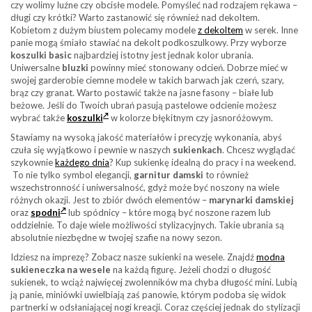
czy wolimy luźne czy obcisłe modele. Pomyśleć nad rodzajem rękawa –
długi czy krótki? Warto zastanowić się również nad dekoltem.
Kobietom z dużym biustem polecamy modele
z dekoltem
w serek. Inne
panie mogą śmiało stawiać na dekolt podkoszulkowy. Przy wyborze
koszulki basic
najbardziej istotny jest jednak kolor ubrania.
Uniwersalne
bluzki
powinny mieć stonowany odcień. Dobrze mieć w
swojej garderobie ciemne modele w takich barwach jak czerń, szary,
brąz czy granat. Warto postawić także na jasne fasony – białe lub
beżowe. Jeśli do Twoich ubrań pasują pastelowe odcienie możesz
wybrać także
koszulki
w kolorze błękitnym czy jasnoróżowym.
Stawiamy na wysoką jakość materiałów i precyzję wykonania, abyś
czuła się wyjątkowo i pewnie w naszych
sukienkach
. Chcesz wyglądać
szykownie
każdego dnia
? Kup sukienkę idealną do pracy i na weekend.
To nie tylko symbol elegancji,
garnitur damski
to również
wszechstronność i uniwersalność, gdyż może być noszony na wiele
różnych okazji. Jest to zbiór dwóch elementów –
marynarki damskiej
oraz
spodni
lub spódnicy – które mogą być noszone razem lub
oddzielnie. To daje wiele możliwości stylizacyjnych. Takie ubrania są
absolutnie niezbędne w twojej szafie na nowy sezon.
Idziesz na imprezę? Zobacz nasze sukienki na wesele. Znajdź
modna
sukieneczka na wesele
na każdą figurę. Jeżeli chodzi o długość
sukienek, to wciąż najwięcej zwolenników ma chyba długość mini. Lubią
ją panie, miniówki uwielbiają zaś panowie, którym podoba się widok
partnerki w odsłaniającej nogi kreacji. Coraz częściej jednak do stylizacji