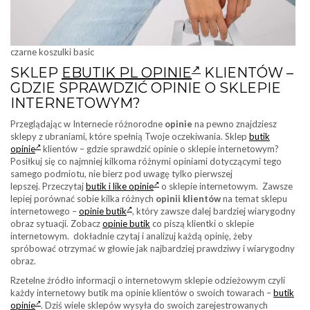
czarne koszulki basic
SKLEP
EBUTIK PL OPINIE
KLIENTÓW –
GDZIE SPRAWDZIĆ OPINIE O SKLEPIE
INTERNETOWYM?
Przeglądając w Internecie różnorodne
opinie
na pewno znajdziesz
sklepy z ubraniami, które spełnią Twoje oczekiwania. Sklep
butik
opinie
klientów – gdzie sprawdzić opinie o sklepie internetowym?
Posiłkuj się co najmniej kilkoma różnymi opiniami dotyczącymi tego
samego podmiotu, nie bierz pod uwagę tylko pierwszej
lepszej. Przeczytaj
butik i like opinie
o sklepie internetowym. Zawsze
lepiej porównać sobie kilka różnych
opinii klientów
na temat sklepu
internetowego –
opinie butik
, który zawsze dalej bardziej wiarygodny
obraz sytuacji. Zobacz
opinie butik
co piszą klientki o sklepie
internetowym. dokładnie czytaj i analizuj każdą opinię, żeby
spróbować otrzymać w głowie jak najbardziej prawdziwy i wiarygodny
obraz.
Rzetelne źródło informacji o internetowym sklepie odzieżowym czyli
każdy internetowy butik ma opinie klientów o swoich towarach –
butik
opinie
. Dziś wiele sklepów wysyła do swoich zarejestrowanych