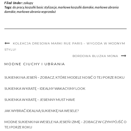
Filed Under:
zakupy
Tags:
do pracy
,
koszulki basic stylizacje
,
markowe koszulki damskie
,
markowe ubrania
damskie
,
markowe ubrania wyprzedaż
KOLEKCJA DRESOWA MARKI RUE PARIS – WYGODA W MODNYM
STYLU!
BORDOWA BLUZKA MONA
MODNE CIUCHY I UBRANIA
SUKIENKI NA JESIEŃ – ZOBACZ, KTÓRE MODELE NOSIĆ O TEJ PORZE ROKU
SUKIENKA W KRATĘ – IDEALNY WAKACYJNY LOOK
SUKIENKA W KRATĘ – JESIENNY MUST HAVE
JAK WYBRAĆ IDEALNĄ SUKIENKĘ NA WESELE?
MODNE SUKIENKI NA WESELE NA JESIEŃ I ZIMĘ – ZOBACZ W CZYM PÓJŚĆ O
TEJ PORZE ROKU