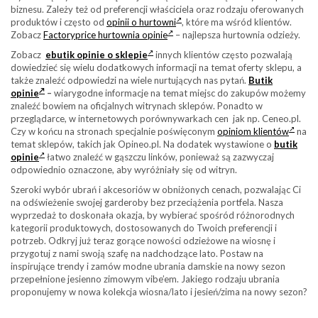
biznesu. Zależy też od preferencji właściciela oraz rodzaju oferowanych
produktów i często od
opinii o hurtowni
, które ma wśród klientów.
Zobacz
Factoryprice hurtownia opinie
– najlepsza hurtownia odzieży.
Zobacz
ebutik opinie o sklepie
innych klientów często pozwalają
dowiedzieć się wielu dodatkowych informacji na temat oferty sklepu, a
także znaleźć odpowiedzi na wiele nurtujących nas pytań.
Butik
opinie
–
wiarygodne informacje na temat miejsc do zakupów możemy
znaleźć bowiem na oficjalnych witrynach sklepów. Ponadto w
przeglądarce, w internetowych porównywarkach cen jak np. Ceneo.pl.
Czy w końcu na stronach specjalnie poświęconym
opiniom klientów
na
temat sklepów, takich jak Opineo.pl. Na dodatek wystawione o
butik
opinie
łatwo znaleźć w gąszczu linków, ponieważ są zazwyczaj
odpowiednio oznaczone, aby wyróżniały się od witryn.
Szeroki wybór ubrań i akcesoriów w obniżonych cenach, pozwalając Ci
na odświeżenie swojej garderoby bez przeciążenia portfela. Nasza
wyprzedaż to doskonała okazja, by wybierać spośród różnorodnych
kategorii produktowych, dostosowanych do Twoich preferencji i
potrzeb. Odkryj już teraz gorące nowości odzieżowe na wiosnę i
przygotuj z nami swoją szafę na nadchodzące lato. Postaw na
inspirujące trendy i zamów modne ubrania damskie na nowy sezon
przepełnione jesienno zimowym vibe’em. Jakiego rodzaju ubrania
proponujemy w nowa kolekcja wiosna/lato i jesień/zima na nowy sezon?