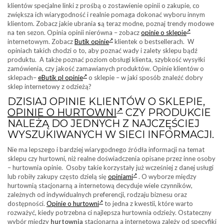
klientów specjalne linki z prośbą o zostawienie opinii o zakupie, co
zwiększa ich wiarygodność i realnie pomaga dokonać wyboru innym
klientom. Zobacz jakie ubrania
s
ą teraz modne, poznaj trendy modowe
na ten sezon. Opinia opinii nierówna – zobacz
opinie o sklepie
internetowym. Zobacz
Butik opinie
klientek o bestsellerach. W
opiniach takich chodzi o to, aby poznać wady i zalety sklepu bądź
produktu. A także poznać poziom obsługi klienta, szybkość wysyłki
zamówienia, czy jakość zamawianych produktów. Opinie klientów o
sklepach–
eButik pl opinie
o sklepie – w jaki sposób znaleźć dobry
sklep internetowy z odzieżą?
DZISIAJ OPINIE KLIENTÓW O SKLEPIE,
OPINIE O HURTOWNI
CZY PRODUKCIE
NALEŻĄ DO JEDNYCH Z NAJCZĘŚCIEJ
WYSZUKIWANYCH W SIECI INFORMACJI.
Nie ma lepszego i bardziej wiarygodnego źródła informacji na temat
sklepu czy hurtowni, niż realne doświadczenia opisane przez inne osoby
– hurtownia opinie. Osoby takie korzystały już wcześniej z danej usługi
lub robiły zakupy często dzielą się
opiniami
. O wyborze między
hurtownią stacjonarną a internetową decyduje wiele czynników,
zależnych od indywidualnych preferencji, rodzaju biznesu oraz
dostępności.
Opinie o hurtowni
to jedna z kwestii, które warto
rozważyć, kiedy potrzebna ci najlepsza hurtownia odzieży. Ostateczny
wybór między
hurtownią
stacjonarną a internetową zależy od specyfiki