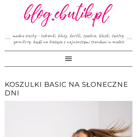
Skip
to
content
modne ciuchy - sukienki, bluzy, kurtki, spodnie, bluzki, swetry,
garnitury. bądź na bieżąco z najnowszymi trendami w modzie
Toggle
Navigation
KOSZULKI BASIC NA SŁONECZNE
DNI