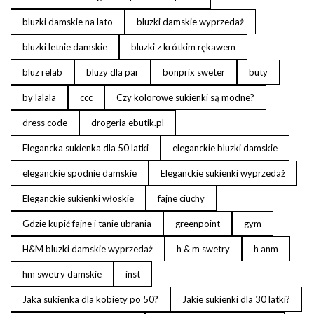
bluzki damskie na lato
bluzki damskie wyprzedaż
bluzki letnie damskie
bluzki z krótkim rękawem
bluz relab
bluzy dla par
bonprix sweter
buty
by lalala
ccc
Czy kolorowe sukienki są modne?
dress code
drogeria ebutik.pl
Elegancka sukienka dla 50 latki
eleganckie bluzki damskie
eleganckie spodnie damskie
Eleganckie sukienki wyprzedaż
Eleganckie sukienki włoskie
fajne ciuchy
Gdzie kupić fajne i tanie ubrania
greenpoint
gym
H&M bluzki damskie wyprzedaż
h & m swetry
h anm
hm swetry damskie
inst
Jaka sukienka dla kobiety po 50?
Jakie sukienki dla 30 latki?