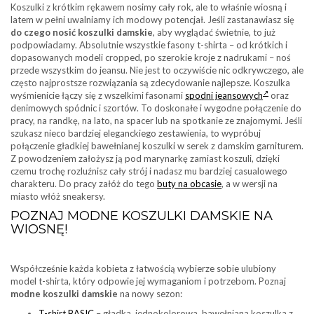
Koszulki z krótkim rękawem nosimy cały rok, ale to właśnie wiosną i
latem w pełni uwalniamy ich modowy potencjał. Jeśli zastanawiasz się
do czego nosić koszulki damskie
, aby wyglądać świetnie, to już
podpowiadamy. Absolutnie wszystkie fasony t-shirta – od krótkich i
dopasowanych modeli cropped, po szerokie kroje z nadrukami – noś
przede wszystkim do jeansu. Nie jest to oczywiście nic odkrywczego, ale
często najprostsze rozwiązania są zdecydowanie najlepsze. Koszulka
wyśmienicie łączy się z wszelkimi fasonami
spodni jeansowych
oraz
denimowych spódnic i szortów. To doskonałe i wygodne połączenie do
pracy, na randkę, na lato, na spacer lub na spotkanie ze znajomymi. Jeśli
szukasz nieco bardziej eleganckiego zestawienia, to wypróbuj
połączenie gładkiej bawełnianej koszulki w serek z damskim garniturem.
Z powodzeniem założysz ją pod marynarkę zamiast koszuli, dzięki
czemu trochę rozluźnisz cały strój i nadasz mu bardziej casualowego
charakteru. Do pracy załóż do tego
buty na obcasie
, a w wersji na
miasto włóż sneakersy.
POZNAJ MODNE KOSZULKI DAMSKIE NA
WIOSNĘ!
Współcześnie każda kobieta z łatwością wybierze sobie ulubiony
model t-shirta, który odpowie jej wymaganiom i potrzebom. Poznaj
modne koszulki damskie
na nowy sezon:
T-shirt BASIC
– gładka, jednokolorowa, bawełniana koszulka z