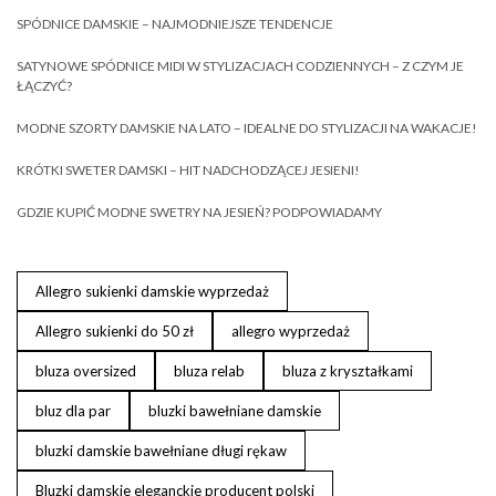
SPÓDNICE DAMSKIE – NAJMODNIEJSZE TENDENCJE
SATYNOWE SPÓDNICE MIDI W STYLIZACJACH CODZIENNYCH – Z CZYM JE
ŁĄCZYĆ?
MODNE SZORTY DAMSKIE NA LATO – IDEALNE DO STYLIZACJI NA WAKACJE!
KRÓTKI SWETER DAMSKI – HIT NADCHODZĄCEJ JESIENI!
GDZIE KUPIĆ MODNE SWETRY NA JESIEŃ? PODPOWIADAMY
Allegro sukienki damskie wyprzedaż
Allegro sukienki do 50 zł
allegro wyprzedaż
bluza oversized
bluza relab
bluza z kryształkami
bluz dla par
bluzki bawełniane damskie
bluzki damskie bawełniane długi rękaw
Bluzki damskie eleganckie producent polski