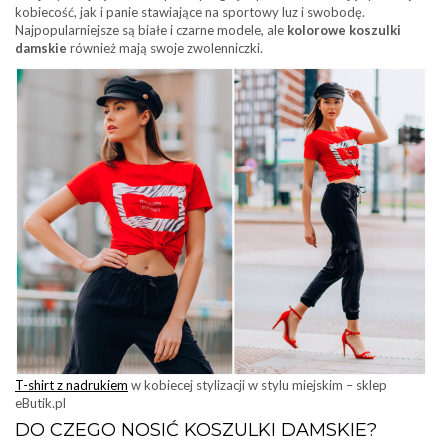
kobiecość, jak i panie stawiające na sportowy luz i swobodę.
Najpopularniejsze są białe i czarne modele, ale
kolorowe koszulki
damskie
również mają swoje zwolenniczki.
T-shirt z nadrukiem
w kobiecej stylizacji w stylu miejskim – sklep
eButik.pl
DO CZEGO NOSIĆ KOSZULKI DAMSKIE?