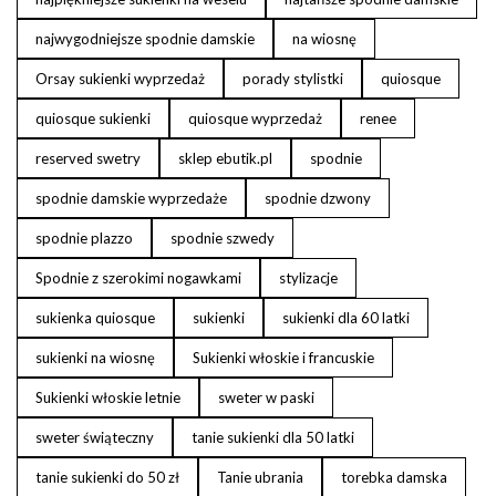
najwygodniejsze spodnie damskie
na wiosnę
Orsay sukienki wyprzedaż
porady stylistki
quiosque
quiosque sukienki
quiosque wyprzedaż
renee
reserved swetry
sklep ebutik.pl
spodnie
spodnie damskie wyprzedaże
spodnie dzwony
spodnie plazzo
spodnie szwedy
Spodnie z szerokimi nogawkami
stylizacje
sukienka quiosque
sukienki
sukienki dla 60 latki
sukienki na wiosnę
Sukienki włoskie i francuskie
Sukienki włoskie letnie
sweter w paski
sweter świąteczny
tanie sukienki dla 50 latki
tanie sukienki do 50 zł
Tanie ubrania
torebka damska