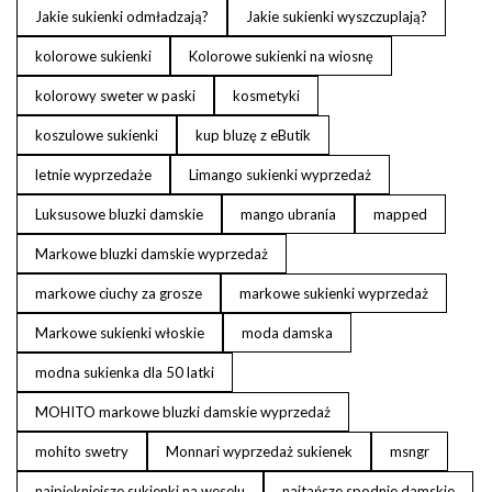
Jakie sukienki odmładzają?
Jakie sukienki wyszczuplają?
kolorowe sukienki
Kolorowe sukienki na wiosnę
kolorowy sweter w paski
kosmetyki
koszulowe sukienki
kup bluzę z eButik
letnie wyprzedaże
Limango sukienki wyprzedaż
Luksusowe bluzki damskie
mango ubrania
mapped
Markowe bluzki damskie wyprzedaż
markowe ciuchy za grosze
markowe sukienki wyprzedaż
Markowe sukienki włoskie
moda damska
modna sukienka dla 50 latki
MOHITO markowe bluzki damskie wyprzedaż
mohito swetry
Monnari wyprzedaż sukienek
msngr
najpiękniejsze sukienki na weselu
najtańsze spodnie damskie