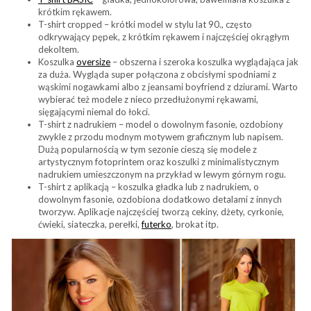
krótkim rękawem.
T-shirt cropped – krótki model w stylu lat 90., często
odkrywający pępek, z krótkim rękawem i najczęściej okrągłym
dekoltem.
Koszulka
oversize
– obszerna i szeroka koszulka wyglądająca jak
za duża. Wygląda super połączona z obcisłymi spodniami z
wąskimi nogawkami albo z jeansami boyfriend z dziurami. Warto
wybierać też modele z nieco przedłużonymi rękawami,
sięgającymi niemal do łokci.
T-shirt z nadrukiem – model o dowolnym fasonie, ozdobiony
zwykle z przodu modnym motywem graficznym lub napisem.
Dużą popularnością w tym sezonie cieszą się modele z
artystycznym fotoprintem oraz koszulki z minimalistycznym
nadrukiem umieszczonym na przykład w lewym górnym rogu.
T-shirt z aplikacją – koszulka gładka lub z nadrukiem, o
dowolnym fasonie, ozdobiona dodatkowo detalami z innych
tworzyw. Aplikacje najczęściej tworzą cekiny, dżety, cyrkonie,
ćwieki, siateczka, perełki,
futerko
, brokat itp.