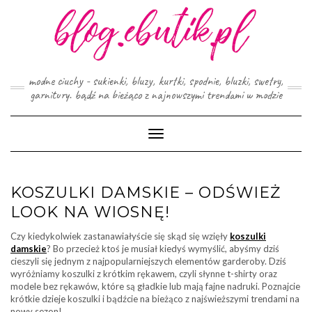
Skip
to
content
modne ciuchy - sukienki, bluzy, kurtki, spodnie, bluzki, swetry,
garnitury. bądź na bieżąco z najnowszymi trendami w modzie
Toggle
Navigation
KOSZULKI DAMSKIE – ODŚWIEŻ
LOOK NA WIOSNĘ!
Czy kiedykolwiek zastanawiałyście się skąd się wzięły
koszulki
damskie
? Bo przecież ktoś je musiał kiedyś wymyślić, abyśmy dziś
cieszyli się jednym z najpopularniejszych elementów garderoby. Dziś
wyróżniamy koszulki z krótkim rękawem, czyli słynne t-shirty oraz
modele bez rękawów, które są gładkie lub mają fajne nadruki. Poznajcie
krótkie dzieje koszulki i bądźcie na bieżąco z najświeższymi trendami na
nowy sezon!