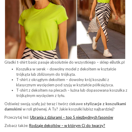
Gładki t-shirt basic pasuje absolutnie do wszystkiego – sklep eButik.pl
Koszulka w serek – dowolny model z dekoltem w kształcie
trójkąta lub zbliżonym do trójkąta.
T-shirt z okrągłym dekoltem – dowolny krój koszulki z
klasycznym wycięciem pod szyją w kształcie półksiężyca.
T-shirt z dekoltem na plecach – luźna lub dopasowana koszulka z
trójkątnym wycięciem z tyłu.
Odśwież swoją szafę już teraz i twórz ciekawe
stylizacje z koszulkami
damskimi
w roli głównej. A Ty? Jakie koszulki lubisz najbardziej?
Przeczytaj też:
Ubrania z dziurami – top 5 niezbędnych fasonów
Zobacz także:
Rodzaje dekoltów – w którym Ci do twarzy?