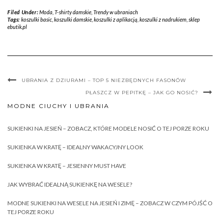
Filed Under:
Moda
,
T-shirty damskie
,
Trendy w ubraniach
Tags:
koszulki basic
,
koszulki damskie
,
koszulki z aplikacją
,
koszulki z nadrukiem
,
sklep
ebutik.pl
UBRANIA Z DZIURAMI – TOP 5 NIEZBĘDNYCH FASONÓW
PŁASZCZ W PEPITKĘ – JAK GO NOSIĆ?
MODNE CIUCHY I UBRANIA
SUKIENKI NA JESIEŃ – ZOBACZ, KTÓRE MODELE NOSIĆ O TEJ PORZE ROKU
SUKIENKA W KRATĘ – IDEALNY WAKACYJNY LOOK
SUKIENKA W KRATĘ – JESIENNY MUST HAVE
JAK WYBRAĆ IDEALNĄ SUKIENKĘ NA WESELE?
MODNE SUKIENKI NA WESELE NA JESIEŃ I ZIMĘ – ZOBACZ W CZYM PÓJŚĆ O
TEJ PORZE ROKU