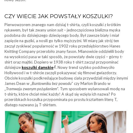
CZY WIECIE JAK POWSTAŁY KOSZULKI?
Pierwowzorem znanego nam dzisiaj t-shirta, czyli koszulki z krótkim
rękawem, był tak zwany
union suit
– jednoczęściowa bielizna męska
podobna do dzisiejszego dziecięcego body. Był zawsze biały i miał
zapięcie na guziki, a nosili go tylko mężczyźni. W miarę jak strój ten
zaczął zyskiwać popularność w 1902 roku przedsiębiorstwo Hanes
Knitting Company przerobiło znany fason. Mianowicie oddzielili body
na wysokości pasa w taki sposób, że powstały dwie części – górny t-
shirt oraz majtki. Dopiero w 1938 roku t-shirt zaczął przypominać
dzisiejsze
koszulki damskie
. Nowy trend szybko podchwyciło
Hollywood i w t-shircie zaczęli pokazywać się filmowi gwiazdorzy.
Obcisłe koszulki podkreślające budowę ciała przywdziali między innymi
James Dean w „
Buntowniku bez powodu
” czy Marlon Brando w
„
Tramwaju zwanym pożądaniem
”. Tym sposobem wylansowali modę na
t-shirty, które chciał mieć każdy! A skąd się wzięła ich nazwa? Po
przeróbkach koszulka przypominała po prostu kształtem literę T,
dlatego nazwano ją T-shirtem.