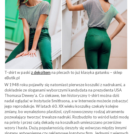
T-shirt w paski
z dekoltem
na plecach to już klasyka gatunku – sklep
eButik.pl
W 1948 roku pojawiły się natomiast pierwsze koszulki z nadrukami, a
dokładnie ze sloganami wyborczymi kandydata na prezydenta USA
Thomasa Dewey’a. Co ciekawe, ten historyczny t-shirt można dziś
nadal oglądać w Instytucie Smithsona, a w Internecie możecie zobaczyć
jego reprodukcje. W latach 60. XX wieku koszulkę czekały kolejne
zmiany, bo wynaleziono plastizol, czyli nowoczesny rodzaj atramentu
pozwalający tworzyć trwalsze nadruki. Rozbudziło to wśród ludzi modę
na printy i przez całą dekadę na koszulkach umieszczano przeróżne
wzory i hasła. Dużą popularnością cieszyły się wówczas między innymi
slogany antywojenne czy reklamowe logotypy firm. Jednymi z wiernych