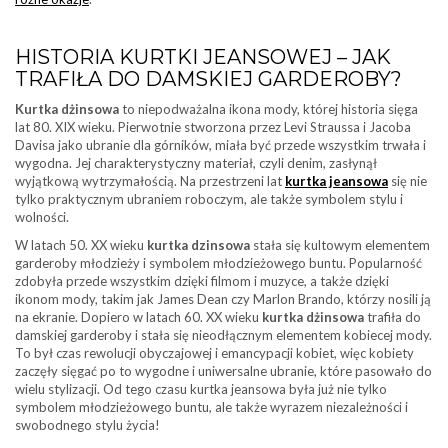
HISTORIA KURTKI JEANSOWEJ – JAK
TRAFIŁA DO DAMSKIEJ GARDEROBY?
Kurtka dżinsowa
to niepodważalna ikona mody, której historia sięga
lat 80. XIX wieku. Pierwotnie stworzona przez Levi Straussa i Jacoba
Davisa jako ubranie dla górników, miała być przede wszystkim trwała i
wygodna. Jej charakterystyczny materiał, czyli denim, zasłynął
wyjątkową wytrzymałością. Na przestrzeni lat
kurtka jeansowa
się nie
tylko praktycznym ubraniem roboczym, ale także symbolem stylu i
wolności.
W latach 50. XX wieku
kurtka dzinsowa
stała się kultowym elementem
garderoby młodzieży i symbolem młodzieżowego buntu. Popularność
zdobyła przede wszystkim dzięki filmom i muzyce, a także dzięki
ikonom mody, takim jak James Dean czy Marlon Brando, którzy nosili ją
na ekranie. Dopiero w latach 60. XX wieku
kurtka dżinsowa
trafiła do
damskiej garderoby i stała się nieodłącznym elementem kobiecej mody.
To był czas rewolucji obyczajowej i emancypacji kobiet, więc kobiety
zaczęły sięgać po to wygodne i uniwersalne ubranie, które pasowało do
wielu stylizacji. Od tego czasu kurtka jeansowa była już nie tylko
symbolem młodzieżowego buntu, ale także wyrazem niezależności i
swobodnego stylu życia!