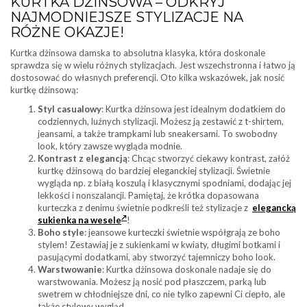
KURTKA DŻINSOWA – ODKRYJ
NAJMODNIEJSZE STYLIZACJE NA
RÓŻNE OKAZJE!
Kurtka dżinsowa damska to absolutna klasyka, która doskonale
sprawdza się w wielu różnych stylizacjach. Jest wszechstronna i łatwo ją
dostosować do własnych preferencji. Oto kilka wskazówek, jak nosić
kurtkę dżinsową:
Styl casualowy
: Kurtka dżinsowa jest idealnym dodatkiem do
codziennych, luźnych stylizacji. Możesz ją zestawić z t-shirtem,
jeansami, a także trampkami lub sneakersami. To swobodny
look, który zawsze wygląda modnie.
Kontrast z elegancją
: Chcąc stworzyć ciekawy kontrast, załóż
kurtkę dżinsową do bardziej eleganckiej stylizacji. Świetnie
wygląda np. z białą koszulą i klasycznymi spodniami, dodając jej
lekkości i nonszalancji. Pamiętaj, że krótka dopasowana
kurteczka z denimu świetnie podkreśli też stylizacje z
elegancką
sukienka na wesele
!
Boho style
: jeansowe kurteczki świetnie współgrają ze boho
stylem! Zestawiaj je z sukienkami w kwiaty, długimi botkami i
pasującymi dodatkami, aby stworzyć tajemniczy boho look.
Warstwowanie
: Kurtka dżinsowa doskonale nadaje się do
warstwowania. Możesz ją nosić pod płaszczem, parką lub
swetrem w chłodniejsze dni, co nie tylko zapewni Ci ciepło, ale
także stylowy wygląd.