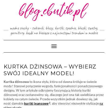
Skip
to
content
modne ciuchy - sukienki, bluzy, kurtki, spodnie, bluzki, swetry,
garnitury. bądź na bieżąco z najnowszymi trendami w modzie
Toggle
Navigation
KURTKA DŻINSOWA – WYBIERZ
SWÓJ IDEALNY MODEL!
Kurtka dżinsowa
to ikona stylu, która od dawna króluje w świecie
mody! Stanowi połączenie wygody, funkcjonalności i ponadczasowego
designu. W tym artykule odkryjemy fascynującą historię kurtki
dżinsowej oraz zastanowimy się, dlaczego jest ona tak uwielbiana przez
kobiety na całym świecie. Przede wszystkim jednak dowiesz się, jak
nosić damskie
kurtki jeansowe
, aby stworzyć niezwykłe stylizacje
na
różne okazje
.