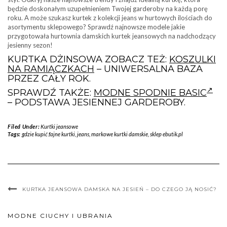
będzie doskonałym uzupełnieniem Twojej garderoby na każdą porę
roku. A może szukasz kurtek z kolekcji jeans w hurtowych ilościach do
asortymentu sklepowego? Sprawdź najnowsze modele jakie
przygotowała hurtownia damskich kurtek jeansowych na nadchodzący
jesienny sezon!
KURTKA DŻINSOWA ZOBACZ TEŻ:
KOSZULKI
NA RAMIĄCZKACH
– UNIWERSALNA BAZA
PRZEZ CAŁY ROK.
SPRAWDŹ TAKŻE:
MODNE SPODNIE BASIC
– PODSTAWA JESIENNEJ GARDEROBY.
Filed Under:
Kurtki jeansowe
Tags:
gdzie kupić fajne kurtki
,
jeans
,
markowe kurtki damskie
,
sklep ebutik.pl
KURTKA JEANSOWA DAMSKA NA JESIEŃ – DO CZEGO JĄ NOSIĆ?
MODNE CIUCHY I UBRANIA