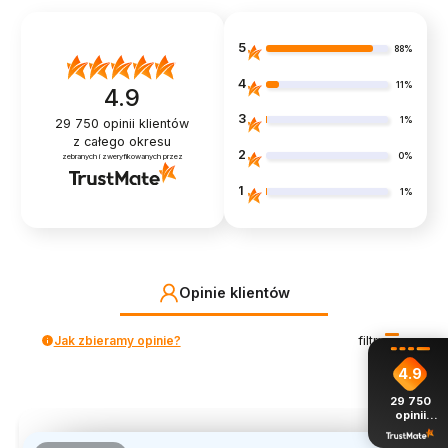
5
88%
4
11%
4.9
3
1%
29 750
opinii klientów
z całego okresu
2
0%
zebranych i zweryfikowanych przez
1
1%
Opinie klientów
Jak zbieramy opinie?
filtry
4.9
29 750
opinii
z całego
okresu