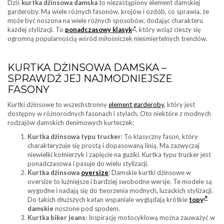
Dziś
kurtka dżinsowa
damska
to niezastąpiony element damskiej
garderoby. Ma wiele różnych fasonów, krojów i ozdób, co sprawia, że
może być noszona na wiele różnych sposobów, dodając charakteru
każdej stylizacji. To
ponadczasowy klasyk
, który wciąż cieszy się
ogromną popularnością wśród miłośniczek nieśmiertelnych trendów.
KURTKA DŻINSOWA DAMSKA –
SPRAWDŹ JEJ NAJMODNIEJSZE
FASONY
Kurtki dżinsowe to wszechstronny
element garderoby
, który jest
dostępny w różnorodnych fasonach i stylach. Oto niektóre z modnych
rodzajów damskich denimowych kurteczek:
Kurtka dżinsowa typu trucker
: To klasyczny fason, który
charakteryzuje się prostą i dopasowaną linią. Ma zazwyczaj
niewielki kołnierzyk i zapięcie na guziki. Kurtka typu trucker jest
ponadczasowa i pasuje do wielu stylizacji.
Kurtka dżinsowa
oversize
: Damskie kurtki dżinsowe w
oversize to luźniejsze i bardziej swobodne wersje. Te modele są
wygodne i nadają się do tworzenia modnych, luzackich stylizacji.
Do takich dłuższych katan wspaniale wyglądają krótkie
topy
damskie
noszone pod spodem.
Kurtka biker jeans
: Inspirację motocyklową można zauważyć w