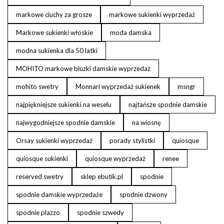
markowe ciuchy za grosze
markowe sukienki wyprzedaż
Markowe sukienki włoskie
moda damska
modna sukienka dla 50 latki
MOHITO markowe bluzki damskie wyprzedaż
mohito swetry
Monnari wyprzedaż sukienek
msngr
najpiękniejsze sukienki na weselu
najtańsze spodnie damskie
najwygodniejsze spodnie damskie
na wiosnę
Orsay sukienki wyprzedaż
porady stylistki
quiosque
quiosque sukienki
quiosque wyprzedaż
renee
reserved swetry
sklep ebutik.pl
spodnie
spodnie damskie wyprzedaże
spodnie dzwony
spodnie plazzo
spodnie szwedy