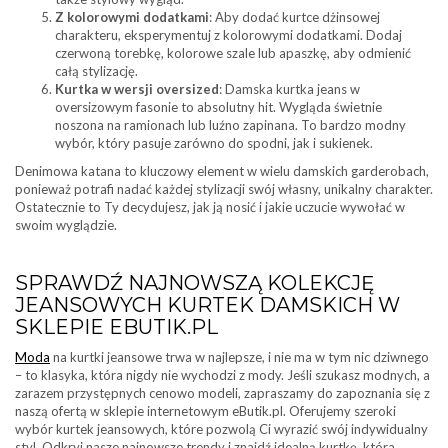
Z kolorowymi dodatkami
: Aby dodać kurtce dżinsowej
charakteru, eksperymentuj z kolorowymi dodatkami. Dodaj
czerwoną torebkę, kolorowe szale lub apaszkę, aby odmienić
całą stylizację.
Kurtka w wersji oversized
: Damska kurtka jeans w
oversizowym fasonie to absolutny hit. Wygląda świetnie
noszona na ramionach lub luźno zapinana. To bardzo modny
wybór, który pasuje zarówno do spodni, jak i sukienek.
Denimowa katana to kluczowy element w wielu damskich garderobach,
ponieważ potrafi nadać każdej stylizacji swój własny, unikalny charakter.
Ostatecznie to Ty decydujesz, jak ją nosić i jakie uczucie wywołać w
swoim wyglądzie.
SPRAWDŹ NAJNOWSZĄ KOLEKCJĘ
JEANSOWYCH KURTEK DAMSKICH W
SKLEPIE EBUTIK.PL
Moda
na kurtki jeansowe trwa w najlepsze, i nie ma w tym nic dziwnego
– to klasyka, która nigdy nie wychodzi z mody. Jeśli szukasz modnych, a
zarazem przystępnych cenowo modeli, zapraszamy do zapoznania się z
naszą ofertą w sklepie internetowym eButik.pl. Oferujemy szeroki
wybór kurtek jeansowych, które pozwolą Ci wyrazić swój indywidualny
styl. Odkryj nasze najnowsze trendy i znajdź idealną kurtkę, która