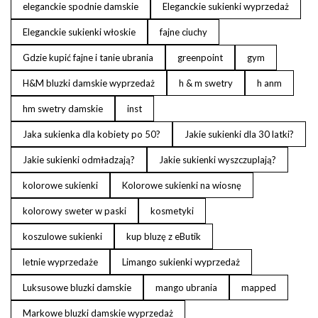
eleganckie spodnie damskie
Eleganckie sukienki wyprzedaż
Eleganckie sukienki włoskie
fajne ciuchy
Gdzie kupić fajne i tanie ubrania
greenpoint
gym
H&M bluzki damskie wyprzedaż
h & m swetry
h anm
hm swetry damskie
inst
Jaka sukienka dla kobiety po 50?
Jakie sukienki dla 30 latki?
Jakie sukienki odmładzają?
Jakie sukienki wyszczuplają?
kolorowe sukienki
Kolorowe sukienki na wiosnę
kolorowy sweter w paski
kosmetyki
koszulowe sukienki
kup bluzę z eButik
letnie wyprzedaże
Limango sukienki wyprzedaż
Luksusowe bluzki damskie
mango ubrania
mapped
Markowe bluzki damskie wyprzedaż