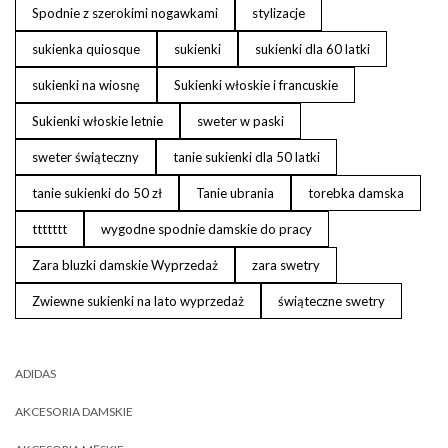
Spodnie z szerokimi nogawkami
stylizacje
sukienka quiosque
sukienki
sukienki dla 60 latki
sukienki na wiosnę
Sukienki włoskie i francuskie
Sukienki włoskie letnie
sweter w paski
sweter świąteczny
tanie sukienki dla 50 latki
tanie sukienki do 50 zł
Tanie ubrania
torebka damska
ttttttt
wygodne spodnie damskie do pracy
Zara bluzki damskie Wyprzedaż
zara swetry
Zwiewne sukienki na lato wyprzedaż
świąteczne swetry
ADIDAS
AKCESORIA DAMSKIE