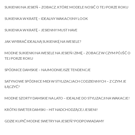
SUKIENKI NA JESIEŃ – ZOBACZ, KTÓRE MODELE NOSIĆ O TEJ PORZE ROKU
SUKIENKA W KRATĘ – IDEALNY WAKACYJNY LOOK
SUKIENKA W KRATĘ – JESIENNY MUST HAVE
JAK WYBRAĆ IDEALNĄ SUKIENKĘ NA WESELE?
MODNE SUKIENKI NA WESELE NA JESIEŃ I ZIMĘ – ZOBACZ W CZYM PÓJŚĆ O
TEJ PORZE ROKU
SPÓDNICE DAMSKIE – NAJMODNIEJSZE TENDENCJE
SATYNOWE SPÓDNICE MIDI W STYLIZACJACH CODZIENNYCH – Z CZYM JE
ŁĄCZYĆ?
MODNE SZORTY DAMSKIE NA LATO – IDEALNE DO STYLIZACJI NA WAKACJE!
KRÓTKI SWETER DAMSKI – HIT NADCHODZĄCEJ JESIENI!
GDZIE KUPIĆ MODNE SWETRY NA JESIEŃ? PODPOWIADAMY