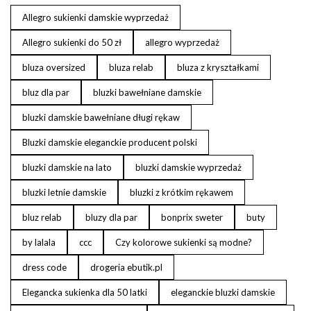
Allegro sukienki damskie wyprzedaż
Allegro sukienki do 50 zł
allegro wyprzedaż
bluza oversized
bluza relab
bluza z kryształkami
bluz dla par
bluzki bawełniane damskie
bluzki damskie bawełniane długi rękaw
Bluzki damskie eleganckie producent polski
bluzki damskie na lato
bluzki damskie wyprzedaż
bluzki letnie damskie
bluzki z krótkim rękawem
bluz relab
bluzy dla par
bonprix sweter
buty
by lalala
ccc
Czy kolorowe sukienki są modne?
dress code
drogeria ebutik.pl
Elegancka sukienka dla 50 latki
eleganckie bluzki damskie