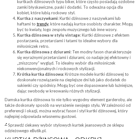
kurtkach dżinsowych typu biker, które często posiadają ozdobne
zamki błyskawiczne, paski i dodatki. To odważna opcja dla
kobiet, które lubią rockowy styl.
Kurtka z naszywkami
: Kurtki dżinsowe z naszywkami lub
haftami to
trendy
, które nadają kurtce osobisty charakter. Mogą
być to kwiaty, logo zespołu muzycznego lub inne wzory.
Kurtka dżinsowa w stylu vintage
: Kurtki dżinsowe z efektem
postarzania, przetarciami i łatami to idealne wybory dla
miłośniczek retro.
Kurtka dżinsowa z dziurami
: Ten modny fason charakteryzuje
się wyraźnymi przetarciami i dziurami, co nadaje jej efektowny i
„zniszczony” wygląd. To idealny wybór dla miłośniczek
niekonwencjonalnych i rockowych stylizacji.
Krótka kurtka dżinsowa
: Krótsze modele kurtki dżinsowej to
doskonałe rozwiązanie na cieplejsze dni lub jako dodatek do
sukienki czy spódnicy. Mogą być one dopasowane lub luźniejsze,
dając swobodę w kreowaniu różnych stylizacji.
Damska kurtka dżinsowa to nie tylko wygodny element garderoby, ale
także doskonały sposób na wyrażenie swojego stylu. W zależności od
preferencji i okazji, można wybrać fason i styl kurtki dżinsowej, który
najlepiej odpowiada własnemu gustowi.
Sprawdź ciekawy wybór stylowych kurtek jeansowych ze sklepu
odzieżowego eButik.pl.