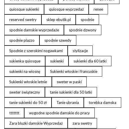
quiosque sukienki
quiosque wyprzedaż
renee
reserved swetry
sklep ebutik.pl
spodnie
spodnie damskie wyprzedaże
spodnie dzwony
spodnie plazzo
spodnie szwedy
Spodnie z szerokimi nogawkami
stylizacje
sukienka quiosque
sukienki
sukienki dla 60 latki
sukienki na wiosnę
Sukienki włoskie i francuskie
Sukienki włoskie letnie
sweter w paski
sweter świąteczny
tanie sukienki dla 50 latki
tanie sukienki do 50 zł
Tanie ubrania
torebka damska
ttttttt
wygodne spodnie damskie do pracy
Zara bluzki damskie Wyprzedaż
zara swetry