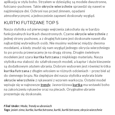
aplikacją w stylu boho. Strzałem w dziesiątkę są modele dwustronne,
futrzano-puchowe. Takie
okrycie wierzchnie
sprawdzi się nawet w
najzimniejsze dni. Ochroni nas przed zimnem, opadami
atmosferycznymi, a jednocześnie zapewni doskonały wygląd.
KURTKI FUTRZANE TOP 5
Nasza stylistka od pierwszego wejrzenia zakochała się w bardzo
funkcjonalnych kurtkach dwustronnych. Czarne
okrycie wierzchnie
z
jednej strony puchowe, a z drugiej futrzane jest doskonałe nawet dla
najbardziej wybrednych osób. Nie musimy wybierać między dwoma
modelami, a kiedy znudzi się nam wygląd jednego okrycia wierzchniego
to po prostu przewracamy je na drugą stronę. Drugim świetnym
modelem jest szara
kurtka futrzana
z miękkiego materiału. Nasza
stylistka ma słabość do szlafrokowych modeli, a kaptur i duże kieszenie
są dodatkowym atutem ubrania. Dobrym wyborem jest również krótka
kurtka futrzana
z długim włosiem w różnych odcieniach – przez biel aż
do ciemnego brązu. Na cieplejsze dni nasza stylistka wybrała białe
okrycie wierzchnie
z rękawami z wzorem warkocza. Ostatni model
wpisuje się w najnowsze
trendy
. Jasnoróżowa
kurtka
ma wstawki boho
na zakończeniu rękawów oraz na plecach. Oryginalne ubranie
prezentuje się doskonale.
Filed Under:
Moda
,
Trendy w ubraniach
Tags:
jesień-zima
,
kurtka
,
kurtka futrzana
,
kurtki
,
kurtki futrzane
,
okrycie wierzchnie