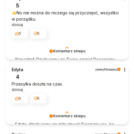
możemy zapewnić odpowiednią obsługę tak
5
świetnym klientom. Dziękujemy raz jeszcze!
No nie można do niczego się przyczepić, wszystko
w porządku.
dzisiaj
0
0
Komentarz sklepu
Krzysztof, Dziękujemy za Twoją opinię! Doceniamy
czas poświęcony na podzielenie się z nami Twoim
Edyta
zweryfikowano
doświadczeniem. Jesteśmy szczęśliwi, że mamy
4
takich klientów. Z pozdrowieniami, obsługa sklepu.
Przesyłka doszła na czas.
dzisiaj
0
0
Komentarz sklepu
Edyta, dziękujemy za miłe słowa! Cieszymy się, że
zakup przeszedł bezproblemowo, oraz, że