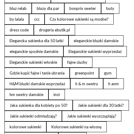
bluz relab
bluzy dla par
bonprix sweter
buty
by lalala
ccc
Czy kolorowe sukienki są modne?
dress code
drogeria ebutik.pl
Elegancka sukienka dla 50 latki
eleganckie bluzki damskie
eleganckie spodnie damskie
Eleganckie sukienki wyprzedaż
Eleganckie sukienki włoskie
fajne ciuchy
Gdzie kupić fajne i tanie ubrania
greenpoint
gym
H&M bluzki damskie wyprzedaż
h & m swetry
h anm
hm swetry damskie
inst
Jaka sukienka dla kobiety po 50?
Jakie sukienki dla 30 latki?
Jakie sukienki odmładzają?
Jakie sukienki wyszczuplają?
kolorowe sukienki
Kolorowe sukienki na wiosnę