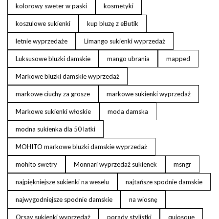
kolorowy sweter w paski
kosmetyki
koszulowe sukienki
kup bluzę z eButik
letnie wyprzedaże
Limango sukienki wyprzedaż
Luksusowe bluzki damskie
mango ubrania
mapped
Markowe bluzki damskie wyprzedaż
markowe ciuchy za grosze
markowe sukienki wyprzedaż
Markowe sukienki włoskie
moda damska
modna sukienka dla 50 latki
MOHITO markowe bluzki damskie wyprzedaż
mohito swetry
Monnari wyprzedaż sukienek
msngr
najpiękniejsze sukienki na weselu
najtańsze spodnie damskie
najwygodniejsze spodnie damskie
na wiosnę
Orsay sukienki wyprzedaż
porady stylistki
quiosque