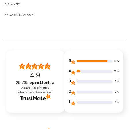
ZDROWIE
ZEGARKI DAMSKIE
5
88%
4
11%
4.9
3
1%
29 735
opinii klientów
z całego okresu
2
0%
zebranych i zweryfikowanych przez
1
1%