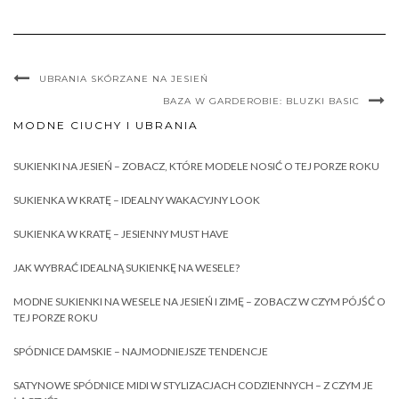
UBRANIA SKÓRZANE NA JESIEŃ
BAZA W GARDEROBIE: BLUZKI BASIC
MODNE CIUCHY I UBRANIA
SUKIENKI NA JESIEŃ – ZOBACZ, KTÓRE MODELE NOSIĆ O TEJ PORZE ROKU
SUKIENKA W KRATĘ – IDEALNY WAKACYJNY LOOK
SUKIENKA W KRATĘ – JESIENNY MUST HAVE
JAK WYBRAĆ IDEALNĄ SUKIENKĘ NA WESELE?
MODNE SUKIENKI NA WESELE NA JESIEŃ I ZIMĘ – ZOBACZ W CZYM PÓJŚĆ O
TEJ PORZE ROKU
SPÓDNICE DAMSKIE – NAJMODNIEJSZE TENDENCJE
SATYNOWE SPÓDNICE MIDI W STYLIZACJACH CODZIENNYCH – Z CZYM JE