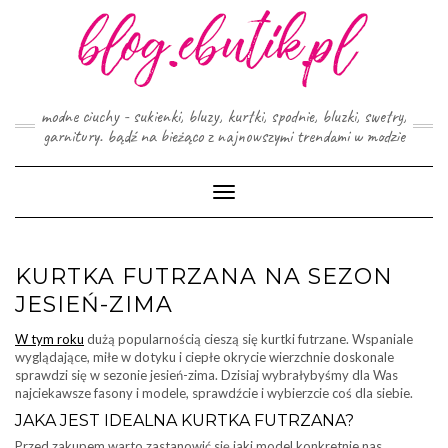
Skip
to
content
modne ciuchy - sukienki, bluzy, kurtki, spodnie, bluzki, swetry,
garnitury. bądź na bieżąco z najnowszymi trendami w modzie
Toggle
Navigation
KURTKA FUTRZANA NA SEZON
JESIEŃ-ZIMA
W tym roku
dużą popularnością cieszą się kurtki futrzane. Wspaniale
wyglądające, miłe w dotyku i ciepłe okrycie wierzchnie doskonale
sprawdzi się w sezonie jesień-zima. Dzisiaj wybrałybyśmy dla Was
najciekawsze fasony i modele, sprawdźcie i wybierzcie coś dla siebie.
JAKA JEST IDEALNA KURTKA FUTRZANA?
Przed zakupem warto zastanowić się jaki model konkretnie nas