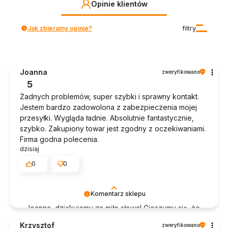
Opinie klientów
Jak zbieramy opinie?
filtry
Joanna
zweryfikowano
5
Żadnych problemów, super szybki i sprawny kontakt.
Jestem bardzo zadowolona z zabezpieczenia mojej
przesyłki. Wygląda ładnie. Absolutnie fantastycznie,
szybko. Zakupiony towar jest zgodny z oczekiwaniami.
Firma godna polecenia.
dzisiaj
0
0
Komentarz sklepu
Joanna, dziękujemy za miłe słowa! Cieszymy się, że
zakup przeszedł bezproblemowo, oraz, że
Krzysztof
zweryfikowano