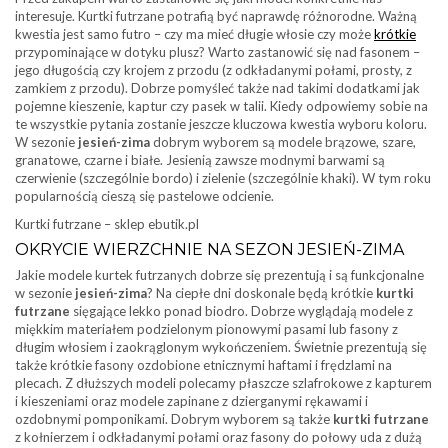
interesuje. Kurtki futrzane potrafią być naprawdę różnorodne. Ważną
kwestia jest samo futro – czy ma mieć długie włosie czy może
krótkie
przypominające w dotyku plusz? Warto zastanowić się nad fasonem –
jego długością czy krojem z przodu (z odkładanymi połami, prosty, z
zamkiem z przodu). Dobrze pomyśleć także nad takimi dodatkami jak
pojemne kieszenie, kaptur czy pasek w talii. Kiedy odpowiemy sobie na
te wszystkie pytania zostanie jeszcze kluczowa kwestia wyboru koloru.
W sezonie
jesień-zima
dobrym wyborem są modele brązowe, szare,
granatowe, czarne i białe. Jesienią zawsze modnymi barwami są
czerwienie (szczególnie bordo) i zielenie (szczególnie khaki). W tym roku
popularnością cieszą się pastelowe odcienie.
Kurtki futrzane – sklep ebutik.pl
OKRYCIE WIERZCHNIE NA SEZON JESIEŃ-ZIMA
Jakie modele kurtek futrzanych dobrze się prezentują i są funkcjonalne
w sezonie
jesień-zima
? Na ciepłe dni doskonale będą krótkie
kurtki
futrzane
sięgające lekko ponad biodro. Dobrze wyglądają modele z
miękkim materiałem podzielonym pionowymi pasami lub fasony z
długim włosiem i zaokrąglonym wykończeniem. Świetnie prezentują się
także krótkie fasony ozdobione etnicznymi haftami i frędzlami na
plecach. Z dłuższych modeli polecamy płaszcze szlafrokowe z kapturem
i kieszeniami oraz modele zapinane z dzierganymi rękawami i
ozdobnymi pomponikami. Dobrym wyborem są także
kurtki futrzane
z kołnierzem i odkładanymi połami oraz fasony do połowy uda z dużą