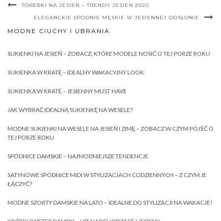
TOREBKI NA JESIEŃ – TRENDY JESIEŃ 2020
ELEGANCKIE SPODNIE MĘSKIE W JESIENNEJ ODSŁONIE
MODNE CIUCHY I UBRANIA
SUKIENKI NA JESIEŃ – ZOBACZ, KTÓRE MODELE NOSIĆ O TEJ PORZE ROKU
SUKIENKA W KRATĘ – IDEALNY WAKACYJNY LOOK
SUKIENKA W KRATĘ – JESIENNY MUST HAVE
JAK WYBRAĆ IDEALNĄ SUKIENKĘ NA WESELE?
MODNE SUKIENKI NA WESELE NA JESIEŃ I ZIMĘ – ZOBACZ W CZYM PÓJŚĆ O
TEJ PORZE ROKU
SPÓDNICE DAMSKIE – NAJMODNIEJSZE TENDENCJE
SATYNOWE SPÓDNICE MIDI W STYLIZACJACH CODZIENNYCH – Z CZYM JE
ŁĄCZYĆ?
MODNE SZORTY DAMSKIE NA LATO – IDEALNE DO STYLIZACJI NA WAKACJE!