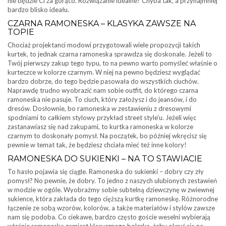
nie będzie Ci za gorąco. Rozwiązanie idealne? Chyba tak, a przynajmniej
bardzo blisko ideału.
CZARNA RAMONESKA – KLASYKA ZAWSZE NA
TOPIE
Chociaż projektanci modowi przygotowali wiele propozycji takich
kurtek, to jednak czarna ramoneska sprawdza się doskonale. Jeżeli to
Twój pierwszy zakup tego typu, to na pewno warto pomyśleć właśnie o
kurteczce w kolorze czarnym. W niej na pewno będziesz wyglądać
bardzo dobrze, do tego będzie pasowała do wszystkich ciuchów.
Naprawdę trudno wyobrazić nam sobie outfit, do którego czarna
ramoneska nie pasuje. To ciuch, który założysz i do jeansów, i do
dresów. Dosłownie, bo ramoneska w zestawieniu z dresowymi
spodniami to całkiem stylowy przykład street style’u. Jeżeli więc
zastanawiasz się nad zakupami, to kurtka ramoneska w kolorze
czarnym to doskonały pomysł. Na początek, bo później wkręcisz się
pewnie w temat tak, że będziesz chciała mieć też inne kolory!
RAMONESKA DO SUKIENKI – NA TO STAWIACIE
To hasło pojawia się ciągle. Ramoneska do sukienki – dobry czy zły
pomysł? No pewnie, że dobry. To jedno z naszych ulubionych zestawień
w modzie w ogóle. Wyobraźmy sobie subtelną dziewczynę w zwiewnej
sukience, która zakłada do tego cięższą kurtkę ramoneskę. Różnorodne
łączenie ze sobą wzorów, kolorów, a także materiałów i stylów zawsze
nam się podoba. Co ciekawe, bardzo często goście weselni wybierają