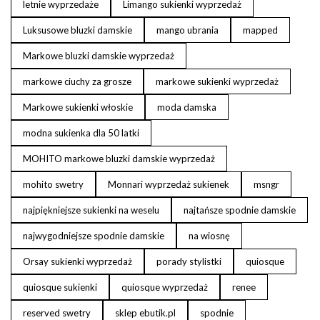
letnie wyprzedaże
Limango sukienki wyprzedaż
Luksusowe bluzki damskie
mango ubrania
mapped
Markowe bluzki damskie wyprzedaż
markowe ciuchy za grosze
markowe sukienki wyprzedaż
Markowe sukienki włoskie
moda damska
modna sukienka dla 50 latki
MOHITO markowe bluzki damskie wyprzedaż
mohito swetry
Monnari wyprzedaż sukienek
msngr
najpiękniejsze sukienki na weselu
najtańsze spodnie damskie
najwygodniejsze spodnie damskie
na wiosnę
Orsay sukienki wyprzedaż
porady stylistki
quiosque
quiosque sukienki
quiosque wyprzedaż
renee
reserved swetry
sklep ebutik.pl
spodnie