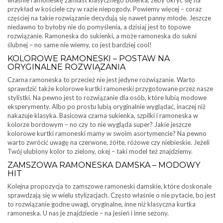
właśnie ramoneskę zamiast klasycznego bolerka, żeby okryć się na
przykład w kościele czy w razie niepogody. Powiemy więcej – coraz
częściej na takie rozwiązanie decydują się nawet panny młode. Jeszcze
niedawno to byłoby nie do pomyślenia, a dzisiaj jest to topowe
rozwiązanie. Ramoneska do sukienki, a może ramoneska do sukni
ślubnej – no same nie wiemy, co jest bardziej cool!
KOLOROWE RAMONESKI – POSTAW NA
ORYGINALNE ROZWIĄZANIA
Czarna ramoneska to przecież nie jest jedyne rozwiązanie. Warto
sprawdzić także kolorowe kurtki ramoneski przygotowane przez nasze
stylistki. Na pewno jest to rozwiązanie dla osób, które lubią modowe
eksperymenty. Albo po prostu lubią oryginalnie wyglądać, inaczej niż
nakazuje klasyka. Basicowa czarna sukienka, szpilki i ramoneska w
kolorze bordowym – no czy to nie wygląda super? Jakie jeszcze
kolorowe kurtki ramoneski mamy w swoim asortymencie? Na pewno
warto zwrócić uwagę na czerwone, żółte, różowe czy niebieskie. Jeżeli
Twój ulubiony kolor to zielony, okej – taki model też znajdziemy.
ZAMSZOWA RAMONESKA DAMSKA – MODOWY
HIT
Kolejna propozycja to zamszowe ramoneski damskie, które doskonale
sprawdzają się w wielu stylizacjach. Często właśnie o nie pytacie, bo jest
to rozwiązanie godne uwagi, oryginalne, inne niż klasyczna kurtka
ramoneska. U nas je znajdziecie – na jesień i inne sezony.