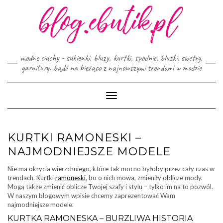
Skip
to
content
modne ciuchy - sukienki, bluzy, kurtki, spodnie, bluzki, swetry,
garnitury. bądź na bieżąco z najnowszymi trendami w modzie
Toggle
Navigation
KURTKI RAMONESKI –
NAJMODNIEJSZE MODELE
Nie ma okrycia wierzchniego, które tak mocno byłoby przez cały czas w
trendach. Kurtki
ramoneski
, bo o nich mowa, zmieniły oblicze mody.
Mogą także zmienić oblicze Twojej szafy i stylu – tylko im na to pozwól.
W naszym blogowym wpisie chcemy zaprezentować Wam
najmodniejsze modele.
KURTKA RAMONESKA – BURZLIWA HISTORIA