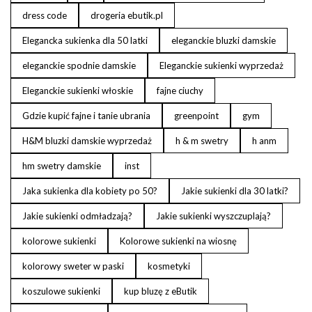
dress code
drogeria ebutik.pl
Elegancka sukienka dla 50 latki
eleganckie bluzki damskie
eleganckie spodnie damskie
Eleganckie sukienki wyprzedaż
Eleganckie sukienki włoskie
fajne ciuchy
Gdzie kupić fajne i tanie ubrania
greenpoint
gym
H&M bluzki damskie wyprzedaż
h & m swetry
h anm
hm swetry damskie
inst
Jaka sukienka dla kobiety po 50?
Jakie sukienki dla 30 latki?
Jakie sukienki odmładzają?
Jakie sukienki wyszczuplają?
kolorowe sukienki
Kolorowe sukienki na wiosnę
kolorowy sweter w paski
kosmetyki
koszulowe sukienki
kup bluzę z eButik