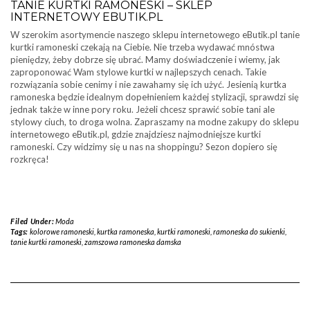
TANIE KURTKI RAMONESKI – SKLEP
INTERNETOWY EBUTIK.PL
W szerokim asortymencie naszego sklepu internetowego eButik.pl tanie
kurtki ramoneski czekają na Ciebie. Nie trzeba wydawać mnóstwa
pieniędzy, żeby dobrze się ubrać. Mamy doświadczenie i wiemy, jak
zaproponować Wam stylowe kurtki w najlepszych cenach. Takie
rozwiązania sobie cenimy i nie zawahamy się ich użyć. Jesienią kurtka
ramoneska będzie idealnym dopełnieniem każdej stylizacji, sprawdzi się
jednak także w inne pory roku. Jeżeli chcesz sprawić sobie tani ale
stylowy ciuch, to droga wolna. Zapraszamy na modne zakupy do sklepu
internetowego eButik.pl, gdzie znajdziesz najmodniejsze kurtki
ramoneski. Czy widzimy się u nas na shoppingu? Sezon dopiero się
rozkręca!
Filed Under:
Moda
Tags:
kolorowe ramoneski
,
kurtka ramoneska
,
kurtki ramoneski
,
ramoneska do sukienki
,
tanie kurtki ramoneski
,
zamszowa ramoneska damska