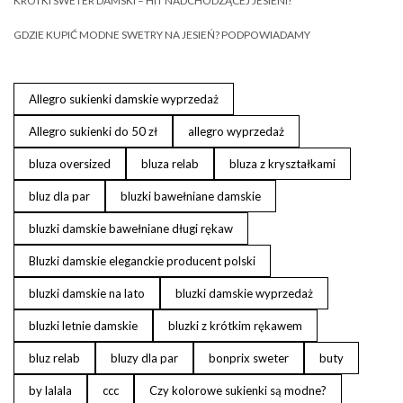
KRÓTKI SWETER DAMSKI – HIT NADCHODZĄCEJ JESIENI!
GDZIE KUPIĆ MODNE SWETRY NA JESIEŃ? PODPOWIADAMY
Allegro sukienki damskie wyprzedaż
Allegro sukienki do 50 zł
allegro wyprzedaż
bluza oversized
bluza relab
bluza z kryształkami
bluz dla par
bluzki bawełniane damskie
bluzki damskie bawełniane długi rękaw
Bluzki damskie eleganckie producent polski
bluzki damskie na lato
bluzki damskie wyprzedaż
bluzki letnie damskie
bluzki z krótkim rękawem
bluz relab
bluzy dla par
bonprix sweter
buty
by lalala
ccc
Czy kolorowe sukienki są modne?