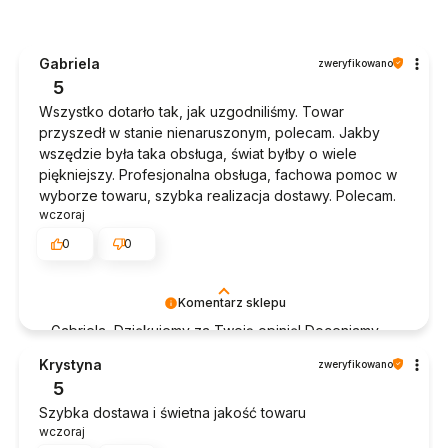
Gabriela
zweryfikowano
5
Wszystko dotarło tak, jak uzgodniliśmy. Towar
przyszedł w stanie nienaruszonym, polecam. Jakby
wszędzie była taka obsługa, świat byłby o wiele
piękniejszy. Profesjonalna obsługa, fachowa pomoc w
wyborze towaru, szybka realizacja dostawy. Polecam.
wczoraj
0
0
Komentarz sklepu
Gabriela, Dziękujemy za Twoją opinię! Doceniamy
czas poświęcony na podzielenie się z nami Twoim
Krystyna
zweryfikowano
doświadczeniem. Jesteśmy szczęśliwi, że mamy
5
takich klientów. Z pozdrowieniami, obsługa sklepu.
Szybka dostawa i świetna jakość towaru
wczoraj