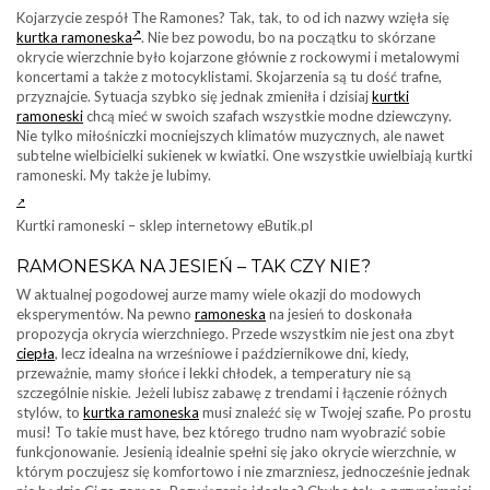
Kojarzycie zespół The Ramones? Tak, tak, to od ich nazwy wzięła się
kurtka ramoneska
. Nie bez powodu, bo na początku to skórzane
okrycie wierzchnie było kojarzone głównie z rockowymi i metalowymi
koncertami a także z motocyklistami. Skojarzenia są tu dość trafne,
przyznajcie. Sytuacja szybko się jednak zmieniła i dzisiaj
kurtki
ramoneski
chcą mieć w swoich szafach wszystkie modne dziewczyny.
Nie tylko miłośniczki mocniejszych klimatów muzycznych, ale nawet
subtelne wielbicielki sukienek w kwiatki. One wszystkie uwielbiają kurtki
ramoneski. My także je lubimy.
Kurtki ramoneski – sklep internetowy eButik.pl
RAMONESKA NA JESIEŃ – TAK CZY NIE?
W aktualnej pogodowej aurze mamy wiele okazji do modowych
eksperymentów. Na pewno
ramoneska
na jesień to doskonała
propozycja okrycia wierzchniego. Przede wszystkim nie jest ona zbyt
ciepła
, lecz idealna na wrześniowe i październikowe dni, kiedy,
przeważnie, mamy słońce i lekki chłodek, a temperatury nie są
szczególnie niskie. Jeżeli lubisz zabawę z trendami i łączenie różnych
stylów, to
kurtka ramoneska
musi znaleźć się w Twojej szafie. Po prostu
musi! To takie must have, bez którego trudno nam wyobrazić sobie
funkcjonowanie. Jesienią idealnie spełni się jako okrycie wierzchnie, w
którym poczujesz się komfortowo i nie zmarzniesz, jednocześnie jednak