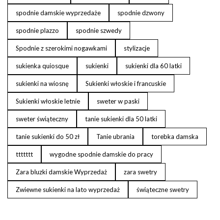
spodnie damskie wyprzedaże
spodnie dzwony
spodnie plazzo
spodnie szwedy
Spodnie z szerokimi nogawkami
stylizacje
sukienka quiosque
sukienki
sukienki dla 60 latki
sukienki na wiosnę
Sukienki włoskie i francuskie
Sukienki włoskie letnie
sweter w paski
sweter świąteczny
tanie sukienki dla 50 latki
tanie sukienki do 50 zł
Tanie ubrania
torebka damska
ttttttt
wygodne spodnie damskie do pracy
Zara bluzki damskie Wyprzedaż
zara swetry
Zwiewne sukienki na lato wyprzedaż
świąteczne swetry