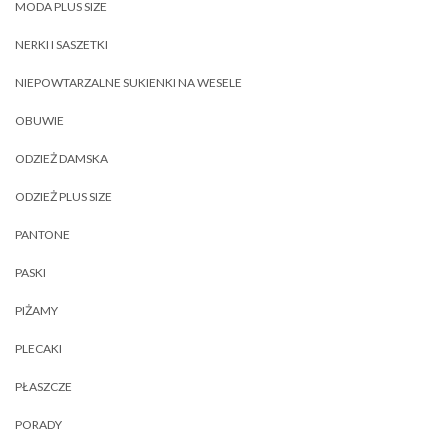
MODA PLUS SIZE
NERKI I SASZETKI
NIEPOWTARZALNE SUKIENKI NA WESELE
OBUWIE
ODZIEŻ DAMSKA
ODZIEŻ PLUS SIZE
PANTONE
PASKI
PIŻAMY
PLECAKI
PŁASZCZE
PORADY