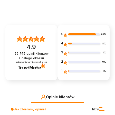
5
88%
4
11%
4.9
3
1%
29 745
opinii klientów
z całego okresu
2
0%
zebranych i zweryfikowanych przez
1
1%
Opinie klientów
Jak zbieramy opinie?
filtry