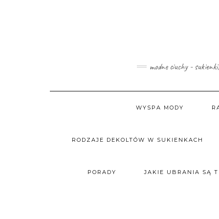
Skip
to
content
modne ciuchy - sukienki
WYSPA MODY
R
RODZAJE DEKOLTÓW W SUKIENKACH
PORADY
JAKIE UBRANIA SĄ 