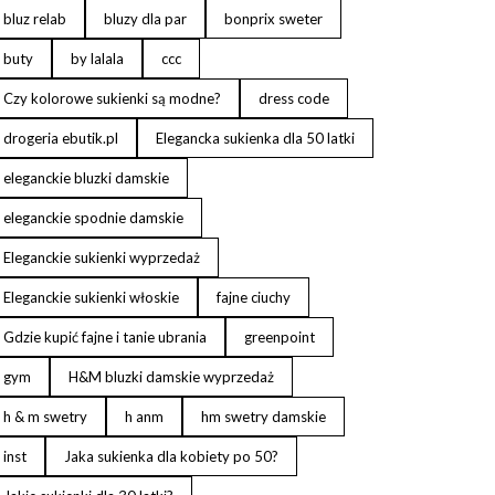
bluz relab
bluzy dla par
bonprix sweter
buty
by lalala
ccc
Czy kolorowe sukienki są modne?
dress code
drogeria ebutik.pl
Elegancka sukienka dla 50 latki
eleganckie bluzki damskie
eleganckie spodnie damskie
Eleganckie sukienki wyprzedaż
Eleganckie sukienki włoskie
fajne ciuchy
Gdzie kupić fajne i tanie ubrania
greenpoint
gym
H&M bluzki damskie wyprzedaż
h & m swetry
h anm
hm swetry damskie
inst
Jaka sukienka dla kobiety po 50?