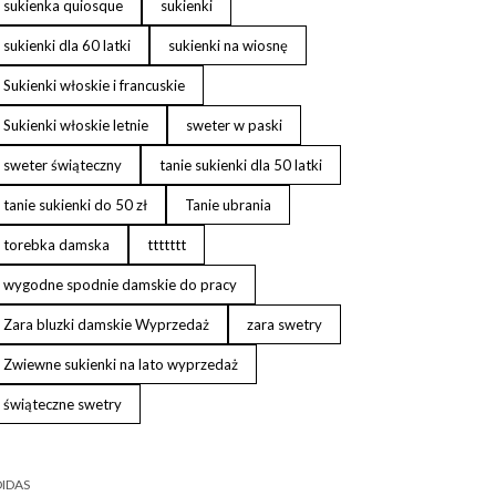
sukienka quiosque
sukienki
sukienki dla 60 latki
sukienki na wiosnę
Sukienki włoskie i francuskie
Sukienki włoskie letnie
sweter w paski
sweter świąteczny
tanie sukienki dla 50 latki
tanie sukienki do 50 zł
Tanie ubrania
torebka damska
ttttttt
wygodne spodnie damskie do pracy
Zara bluzki damskie Wyprzedaż
zara swetry
Zwiewne sukienki na lato wyprzedaż
świąteczne swetry
IDAS