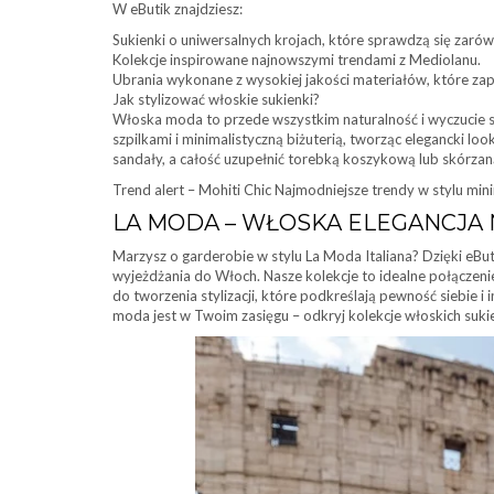
W eButik znajdziesz:
Sukienki o uniwersalnych krojach, które sprawdzą się zarówn
Kolekcje inspirowane najnowszymi trendami z Mediolanu.
Ubrania wykonane z wysokiej jakości materiałów, które za
Jak stylizować włoskie sukienki?
Włoska moda to przede wszystkim naturalność i wyczucie s
szpilkami i minimalistyczną biżuterią, tworząc elegancki l
sandały, a całość uzupełnić torebką koszykową lub skórza
Trend alert – Mohiti Chic Najmodniejsze trendy w stylu mini
LA MODA – WŁOSKA ELEGANCJA 
Marzysz o garderobie w stylu La Moda Italiana? Dzięki eBut
wyjeżdżania do Włoch. Nasze kolekcje to idealne połączeni
do tworzenia stylizacji, które podkreślają pewność siebie 
moda jest w Twoim zasięgu – odkryj kolekcje włoskich sukie