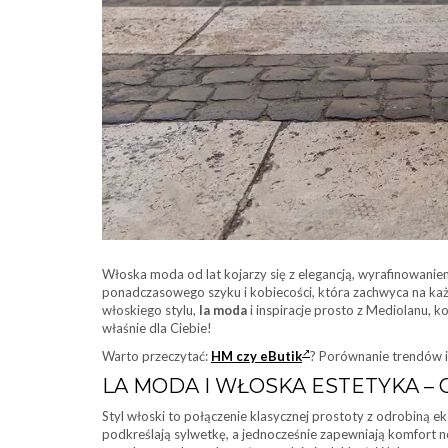
Włoska moda od lat kojarzy się z elegancją, wyrafinowanie
ponadczasowego szyku i kobiecości, która zachwyca na każd
włoskiego stylu,
la moda
i inspiracje prosto z Mediolanu, k
właśnie dla Ciebie!
Warto przeczytać:
HM czy eButik
? Porównanie trendów i
LA MODA I WŁOSKA ESTETYKA – 
Styl włoski to połączenie klasycznej prostoty z odrobiną e
podkreślają sylwetkę, a jednocześnie zapewniają komfort nos