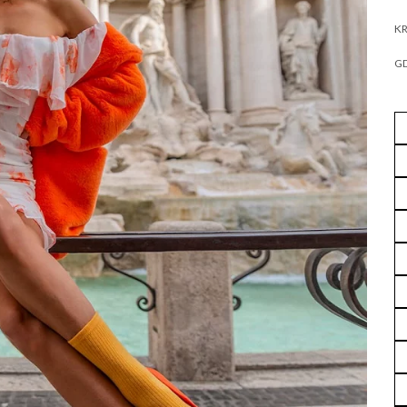
KR
GD