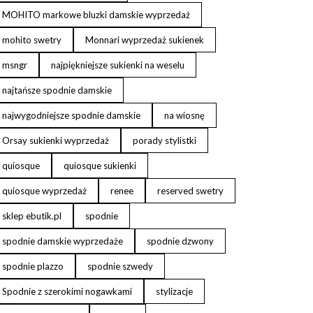
MOHITO markowe bluzki damskie wyprzedaż
mohito swetry
Monnari wyprzedaż sukienek
msngr
najpiękniejsze sukienki na weselu
najtańsze spodnie damskie
najwygodniejsze spodnie damskie
na wiosnę
Orsay sukienki wyprzedaż
porady stylistki
quiosque
quiosque sukienki
quiosque wyprzedaż
renee
reserved swetry
sklep ebutik.pl
spodnie
spodnie damskie wyprzedaże
spodnie dzwony
spodnie plazzo
spodnie szwedy
Spodnie z szerokimi nogawkami
stylizacje