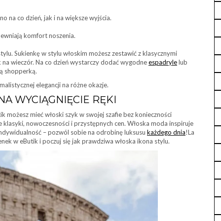
o na co dzień, jak i na większe wyjścia.
pewniają komfort noszenia.
tylu. Sukienkę w stylu włoskim możesz zestawić z klasycznymi
ook na wieczór. Na co dzień wystarczy dodać wygodne
espadryle
lub
ną shopperką.
malistycznej elegancji na różne okazje.
NA WYCIĄGNIĘCIE RĘKI
ik możesz mieć włoski szyk w swojej szafie bez konieczności
e klasyki, nowoczesności i przystępnych cen. Włoska moda inspiruje
i indywidualność – pozwól sobie na odrobinę luksusu
każdego dnia
!La
nek w eButik i poczuj się jak prawdziwa włoska ikona stylu.