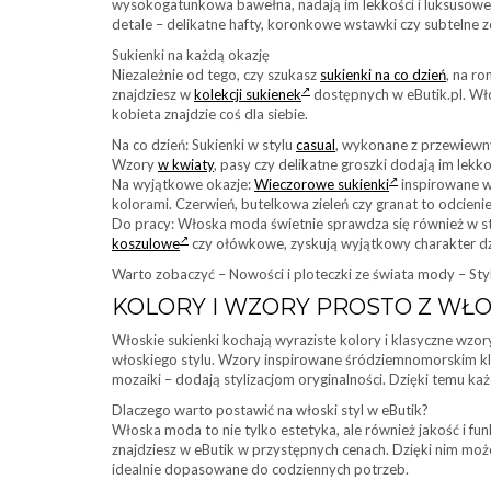
wysokogatunkowa bawełna, nadają im lekkości i luksusoweg
detale – delikatne hafty, koronkowe wstawki czy subtelne z
Sukienki na każdą okazję
Niezależnie od tego, czy szukasz
sukienki na co dzień
, na r
znajdziesz w
kolekcji sukienek
dostępnych w eButik.pl. Wł
kobieta znajdzie coś dla siebie.
Na co dzień: Sukienki w stylu
casual
, wykonane z przewiewnyc
Wzory
w kwiaty
, pasy czy delikatne groszki dodają im lekkoś
Na wyjątkowe okazje:
Wieczorowe sukienki
inspirowane w
kolorami. Czerwień, butelkowa zieleń czy granat to odcienie,
Do pracy: Włoska moda świetnie sprawdza się również w styl
koszulowe
czy ołówkowe, zyskują wyjątkowy charakter dz
Warto zobaczyć – Nowości i ploteczki ze świata mody – Styl 
KOLORY I WZORY PROSTO Z WŁ
Włoskie sukienki kochają wyraziste kolory i klasyczne wzory
włoskiego stylu. Wzory inspirowane śródziemnomorskim kl
mozaiki – dodają stylizacjom oryginalności. Dzięki temu ka
Dlaczego warto postawić na włoski styl w eButik?
Włoska moda to nie tylko estetyka, ale również jakość i fu
znajdziesz w eButik w przystępnych cenach. Dzięki nim może
idealnie dopasowane do codziennych potrzeb.