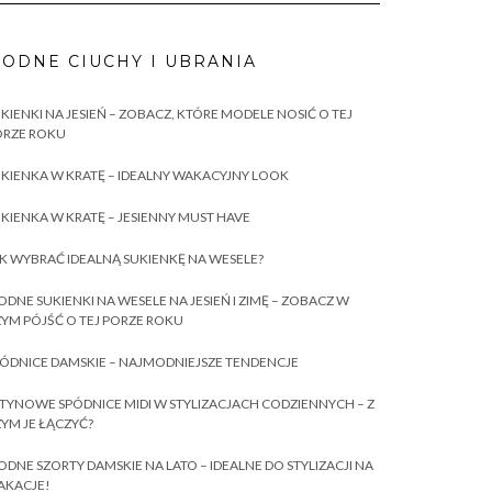
ODNE CIUCHY I UBRANIA
KIENKI NA JESIEŃ – ZOBACZ, KTÓRE MODELE NOSIĆ O TEJ
ORZE ROKU
KIENKA W KRATĘ – IDEALNY WAKACYJNY LOOK
KIENKA W KRATĘ – JESIENNY MUST HAVE
K WYBRAĆ IDEALNĄ SUKIENKĘ NA WESELE?
DNE SUKIENKI NA WESELE NA JESIEŃ I ZIMĘ – ZOBACZ W
YM PÓJŚĆ O TEJ PORZE ROKU
ÓDNICE DAMSKIE – NAJMODNIEJSZE TENDENCJE
TYNOWE SPÓDNICE MIDI W STYLIZACJACH CODZIENNYCH – Z
YM JE ŁĄCZYĆ?
DNE SZORTY DAMSKIE NA LATO – IDEALNE DO STYLIZACJI NA
AKACJE!