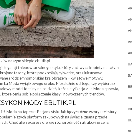
AK
AK
A
A
A
ki w naszym sklepie ebutik.pl
BA
 elegancji i niepowtarzalnego stylu, który zachwyca kobiety na całym
 skrojone fasony, które podkreślają sylwetkę, oraz luksusowe
BA
pirowane śródziemnomorskim krajobrazem – kwiatowe motywy,
om La Moda wyjątkowego uroku. Niezależnie od tego, czy wybierasz
BE
alowy model idealny na co dzień, każda stylizacja z La Moda sprawia,
t, które cenią sobie połączenie klasy i nowoczesnych trendów.
BI
KSYKON MODY EBUTIK.PL
B
ik? Moda na tapecie: Pasjans stylu Jak łączyć różne wzory i tekstury
popularniejszych platform zakupowych na świecie, znana przede
BI
ach. Choć alien express oferuje różnorodność i atrakcyjne ceny,
BL