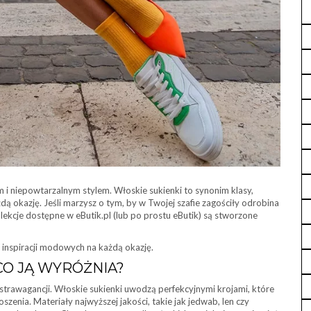
m i niepowtarzalnym stylem. Włoskie sukienki to synonim klasy,
ą okazję. Jeśli marzysz o tym, by w Twojej szafie zagościły odrobina
olekcje dostępne w eButik.pl (lub po prostu eButik) są stworzone
 inspiracji modowych na każdą okazję.
CO JĄ WYRÓŻNIA?
kstrawagancji. Włoskie sukienki uwodzą perfekcyjnymi krojami, które
zenia. Materiały najwyższej jakości, takie jak jedwab, len czy