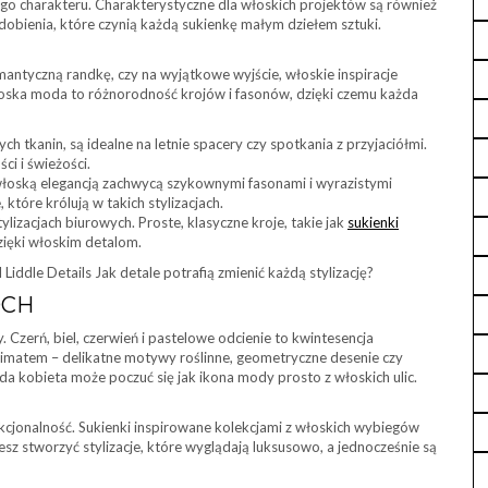
o charakteru. Charakterystyczne dla włoskich projektów są również
dobienia, które czynią każdą sukienkę małym dziełem sztuki.
omantyczną randkę, czy na wyjątkowe wyjście, włoskie inspiracje
oska moda to różnorodność krojów i fasonów, dzięki czemu każda
h tkanin, są idealne na letnie spacery czy spotkania z przyjaciółmi.
ci i świeżości.
łoską elegancją zachwycą szykownymi fasonami i wyrazistymi
 które królują w takich stylizacjach.
izacjach biurowych. Proste, klasyczne kroje, takie jak
sukienki
ięki włoskim detalom.
Liddle Details Jak detale potrafią zmienić każdą stylizację?
OCH
. Czerń, biel, czerwień i pastelowe odcienie to kwintesencja
imatem – delikatne motywy roślinne, geometryczne desenie czy
żda kobieta może poczuć się jak ikona mody prosto z włoskich ulic.
nkcjonalność. Sukienki inspirowane kolekcjami z włoskich wybiegów
sz stworzyć stylizacje, które wyglądają luksusowo, a jednocześnie są