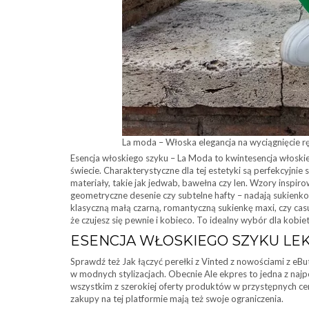
La moda – Włoska elegancja na wyciągnięcie rę
Esencja włoskiego szyku – La Moda to kwintesencja włoskiej
świecie. Charakterystyczne dla tej estetyki są perfekcyjnie
materiały, takie jak jedwab, bawełna czy len. Wzory ins
geometryczne desenie czy subtelne hafty – nadają sukienk
klasyczną małą czarną, romantyczną sukienkę maxi, czy casu
że czujesz się pewnie i kobieco. To idealny wybór dla kobie
ESENCJA WŁOSKIEGO SZYKU LE
Sprawdź też Jak łączyć perełki z Vinted z nowościami z eBut
w modnych stylizacjach. Obecnie Ale ekpres to jedna z naj
wszystkim z szerokiej oferty produktów w przystępnych cen
zakupy na tej platformie mają też swoje ograniczenia.