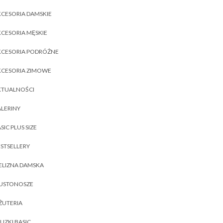
CESORIA DAMSKIE
CESORIA MĘSKIE
KCESORIA PODRÓŻNE
KCESORIA ZIMOWE
KTUALNOŚCI
LERINY
SIC PLUS SIZE
STSELLERY
ELIZNA DAMSKA
IUSTONOSZE
ŻUTERIA
UZKI BASIC