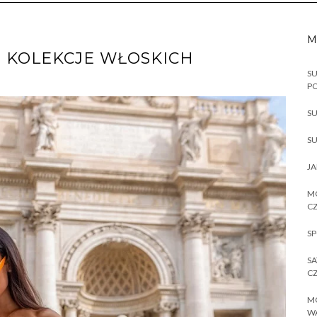
M
E KOLEKCJE WŁOSKICH
SU
P
SU
SU
JA
MO
CZ
SP
SA
CZ
MO
W