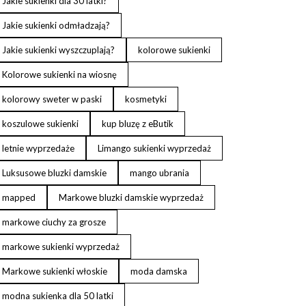
Jakie sukienki dla 30 latki?
Jakie sukienki odmładzają?
Jakie sukienki wyszczuplają?
kolorowe sukienki
Kolorowe sukienki na wiosnę
kolorowy sweter w paski
kosmetyki
koszulowe sukienki
kup bluzę z eButik
letnie wyprzedaże
Limango sukienki wyprzedaż
Luksusowe bluzki damskie
mango ubrania
mapped
Markowe bluzki damskie wyprzedaż
markowe ciuchy za grosze
markowe sukienki wyprzedaż
Markowe sukienki włoskie
moda damska
modna sukienka dla 50 latki