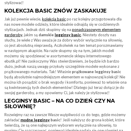
stylizować!
KOLEKCJA BASIC ZNÓW ZASKAKUJE
Jak już pewnie wiecie,
kolekcja basic
po raz kolejny przygotowała dla
nas nowe modele odzieży, które idealnie odnajdą się w codziennych
stylizacjach. Jednak dziś skupimy się na
ponadczasowym elementem
garderoby
, jakim są
damskie
legginsy basic
. Niestety doszły nas
słuchy, że wiele z Was uważa je za dobry wybór wyłącznie na siłownię,
co jest absolutną nieprawdą. Aczkolwiek na ten temat porozmawiamy
w następnym akapicie. Na razie skupmy się na tym, jakich modeli
możemy się spodziewać w asortymencie sklepu internetowego
ebutik.pl! Nie zaskoczymy Was stwierdzeniem, że będzie ich bardzo
dużo, jednak naszą uwagę przykuły szczególnie modele wykonane z
prążkowanego materiału. Tak! Właśnie
prążkowane legginsy basic
będą absolutnie najmodniejszym elementem w najnowszej kolekcji! Nie
można ich posądzić o brak wygody i komfortu, ponieważ to właśnie ona
są kwintesencją tych dwóch elementów! Dlatego już teraz dołącz je do
swojej garderoby, a my opowiemy Ci, jak należy je stylizować!
LEGGINSY BASIC – NA CO DZIEŃ CZY NA
SIŁOWNIĘ?
Rozwiejmy raz na zawsze Wasze wątpliwości co do tego, gdzie możemy
zakładać
modne legginsy
basic
! Jeśli należysz do grona kobiet, które
twierdzą, że są one najlepszym wyborem wyłącznie na siłownię, to
musimy Cię rozczarować, ponieważ idealnie nadają się one również na