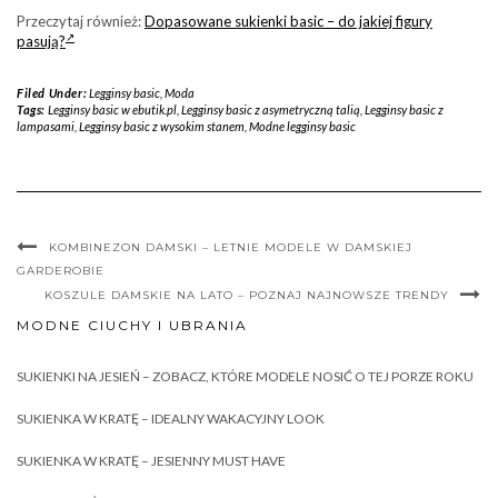
Przeczytaj również:
Dopasowane sukienki basic – do jakiej figury
pasują?
Filed Under:
Legginsy basic
,
Moda
Tags:
Legginsy basic w ebutik.pl
,
Legginsy basic z asymetryczną talią
,
Legginsy basic z
lampasami
,
Legginsy basic z wysokim stanem
,
Modne legginsy basic
KOMBINEZON DAMSKI – LETNIE MODELE W DAMSKIEJ
GARDEROBIE
KOSZULE DAMSKIE NA LATO – POZNAJ NAJNOWSZE TRENDY
MODNE CIUCHY I UBRANIA
SUKIENKI NA JESIEŃ – ZOBACZ, KTÓRE MODELE NOSIĆ O TEJ PORZE ROKU
SUKIENKA W KRATĘ – IDEALNY WAKACYJNY LOOK
SUKIENKA W KRATĘ – JESIENNY MUST HAVE