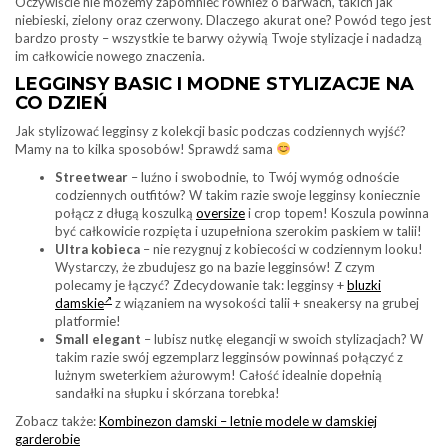
Oczywiście nie możemy zapomnieć również o barwach, takich jak
niebieski, zielony oraz czerwony. Dlaczego akurat one? Powód tego jest
bardzo prosty – wszystkie te barwy ożywią Twoje stylizacje i nadadzą
im całkowicie nowego znaczenia.
LEGGINSY BASIC I MODNE STYLIZACJE NA
CO DZIEŃ
Jak stylizować legginsy z kolekcji basic podczas codziennych wyjść?
Mamy na to kilka sposobów! Sprawdź sama
Streetwear
– luźno i swobodnie, to Twój wymóg odnoście
codziennych outfitów? W takim razie swoje legginsy koniecznie
połącz z długą koszulką
oversize
i crop topem! Koszula powinna
być całkowicie rozpięta i uzupełniona szerokim paskiem w talii!
Ultra kobieca
– nie rezygnuj z kobiecości w codziennym looku!
Wystarczy, że zbudujesz go na bazie legginsów! Z czym
polecamy je łączyć? Zdecydowanie tak: legginsy +
bluzki
damskie
z wiązaniem na wysokości talii + sneakersy na grubej
platformie!
Small elegant
– lubisz nutkę elegancji w swoich stylizacjach? W
takim razie swój egzemplarz legginsów powinnaś połączyć z
lużnym sweterkiem ażurowym! Całość idealnie dopełnią
sandałki na słupku i skórzana torebka!
Zobacz także:
Kombinezon damski – letnie modele w damskiej
garderobie