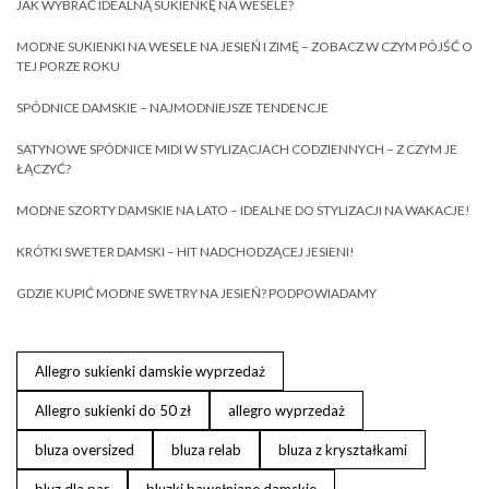
JAK WYBRAĆ IDEALNĄ SUKIENKĘ NA WESELE?
MODNE SUKIENKI NA WESELE NA JESIEŃ I ZIMĘ – ZOBACZ W CZYM PÓJŚĆ O
TEJ PORZE ROKU
SPÓDNICE DAMSKIE – NAJMODNIEJSZE TENDENCJE
SATYNOWE SPÓDNICE MIDI W STYLIZACJACH CODZIENNYCH – Z CZYM JE
ŁĄCZYĆ?
MODNE SZORTY DAMSKIE NA LATO – IDEALNE DO STYLIZACJI NA WAKACJE!
KRÓTKI SWETER DAMSKI – HIT NADCHODZĄCEJ JESIENI!
GDZIE KUPIĆ MODNE SWETRY NA JESIEŃ? PODPOWIADAMY
Allegro sukienki damskie wyprzedaż
Allegro sukienki do 50 zł
allegro wyprzedaż
bluza oversized
bluza relab
bluza z kryształkami
bluz dla par
bluzki bawełniane damskie