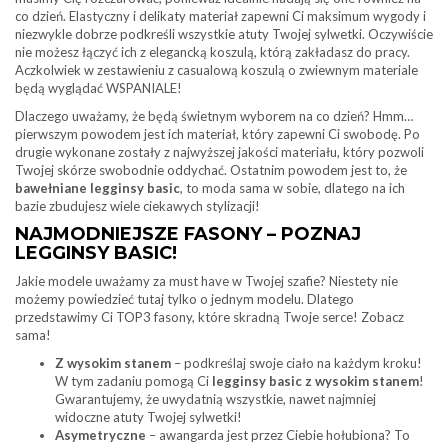
co dzień. Elastyczny i delikaty materiał zapewni Ci maksimum wygody i
niezwykle dobrze podkreśli wszystkie atuty Twojej sylwetki. Oczywiście
nie możesz łączyć ich z elegancką koszulą, którą zakładasz do pracy.
Aczkolwiek w zestawieniu z casualową koszulą o zwiewnym materiale
będą wyglądać WSPANIALE!
Dlaczego uważamy, że będą świetnym wyborem na co dzień? Hmm…
pierwszym powodem jest ich materiał, który zapewni Ci swobodę. Po
drugie wykonane zostały z najwyższej jakości materiału, który pozwoli
Twojej skórze swobodnie oddychać. Ostatnim powodem jest to, że
bawełniane legginsy basic
, to moda sama w sobie, dlatego na ich
bazie zbudujesz wiele ciekawych stylizacji!
NAJMODNIEJSZE FASONY – POZNAJ
LEGGINSY BASIC!
Jakie modele uważamy za must have w Twojej szafie? Niestety nie
możemy powiedzieć tutaj tylko o jednym modelu. Dlatego
przedstawimy Ci TOP3 fasony, które skradną Twoje serce! Zobacz
sama!
Z wysokim stanem
– podkreślaj swoje ciało na każdym kroku!
W tym zadaniu pomogą Ci
legginsy basic z wysokim stanem
!
Gwarantujemy, że uwydatnią wszystkie, nawet najmniej
widoczne atuty Twojej sylwetki!
Asymetryczne
– awangarda jest przez Ciebie hołubiona? To