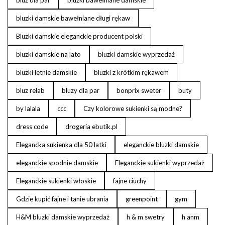
bluzki damskie bawełniane długi rękaw
Bluzki damskie eleganckie producent polski
bluzki damskie na lato
bluzki damskie wyprzedaż
bluzki letnie damskie
bluzki z krótkim rękawem
bluz relab
bluzy dla par
bonprix sweter
buty
by lalala
ccc
Czy kolorowe sukienki są modne?
dress code
drogeria ebutik.pl
Elegancka sukienka dla 50 latki
eleganckie bluzki damskie
eleganckie spodnie damskie
Eleganckie sukienki wyprzedaż
Eleganckie sukienki włoskie
fajne ciuchy
Gdzie kupić fajne i tanie ubrania
greenpoint
gym
H&M bluzki damskie wyprzedaż
h & m swetry
h anm