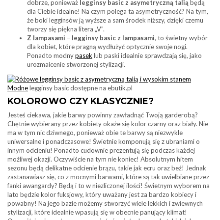
dobrze, ponieważ
legginsy basic z asymetryczną talią
będą
dla Ciebie idealne! Na czym polega ta asymetryczność? Na tym,
że boki legginsów ją wyższe a sam środek niższy, dzięki czemu
tworzy się piękna litera „V”.
Z lampasami
–
legginsy basic z lampasami
, to świetny wybór
dla kobiet, które pragną wydłużyć optycznie swoje nogi.
Ponadto modny
pasek
lub paski idealnie sprawdzają się, jako
urozmaicenie stworzonej stylizacji.
Modne
legginsy basic dostępne na ebutik.pl
KOLOROWO CZY KLASYCZNIE?
Jesteś ciekawa, jakie barwy powinny zawładnąć Twoją garderobą?
Chętnie wybierany przez kobiety okaże się kolor czarny oraz biały. Nie
ma w tym nic dziwnego, ponieważ obie te barwy są niezwykle
uniwersalne i ponadczasowe! Świetnie komponują się z ubraniami o
innym odcieniu! Ponadto cudownie prezentują się podczas każdej
możliwej okazji. Oczywiście na tym nie koniec! Absolutnym hitem
sezonu będą delikatne odcienie brązu, takie jak ecru oraz beż! Jednak
zastanawiasz się, co z mocnymi barwami, które są tak uwielbiane przez
fanki awangardy? Będą i to w niezliczonej ilości! Świetnym wyborem na
lato będzie kolor fuksjowy, który uważany jest za bardzo kobiecy i
powabny! Na jego bazie możemy stworzyć wiele lekkich i zwiewnych
stylizacji, które idealnie wpasują się w obecnie panujący klimat!