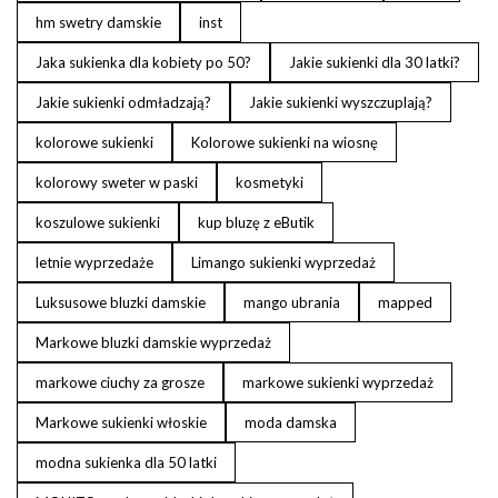
hm swetry damskie
inst
Jaka sukienka dla kobiety po 50?
Jakie sukienki dla 30 latki?
Jakie sukienki odmładzają?
Jakie sukienki wyszczuplają?
kolorowe sukienki
Kolorowe sukienki na wiosnę
kolorowy sweter w paski
kosmetyki
koszulowe sukienki
kup bluzę z eButik
letnie wyprzedaże
Limango sukienki wyprzedaż
Luksusowe bluzki damskie
mango ubrania
mapped
Markowe bluzki damskie wyprzedaż
markowe ciuchy za grosze
markowe sukienki wyprzedaż
Markowe sukienki włoskie
moda damska
modna sukienka dla 50 latki