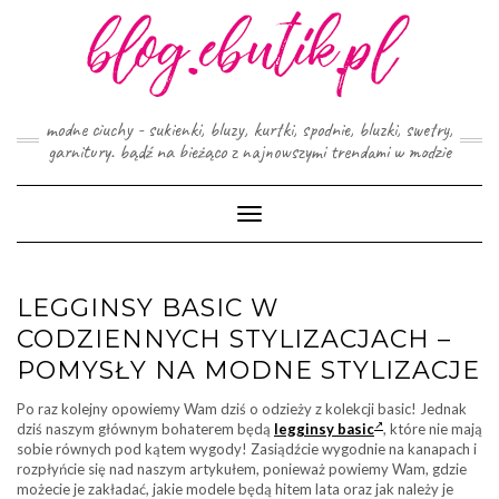
Skip
to
content
modne ciuchy - sukienki, bluzy, kurtki, spodnie, bluzki, swetry,
garnitury. bądź na bieżąco z najnowszymi trendami w modzie
Toggle
Navigation
LEGGINSY BASIC W
CODZIENNYCH STYLIZACJACH –
POMYSŁY NA MODNE STYLIZACJE
Po raz kolejny opowiemy Wam dziś o odzieży z kolekcji basic! Jednak
dziś naszym głównym bohaterem będą
legginsy basic
, które nie mają
sobie równych pod kątem wygody! Zasiądźcie wygodnie na kanapach i
rozpłyńcie się nad naszym artykułem, ponieważ powiemy Wam, gdzie
możecie je zakładać, jakie modele będą hitem lata oraz jak należy je