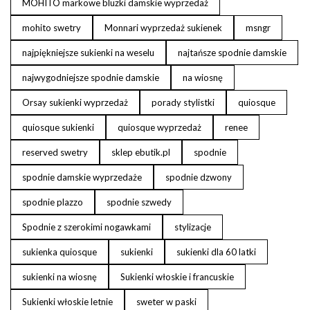
MOHITO markowe bluzki damskie wyprzedaż
mohito swetry
Monnari wyprzedaż sukienek
msngr
najpiękniejsze sukienki na weselu
najtańsze spodnie damskie
najwygodniejsze spodnie damskie
na wiosnę
Orsay sukienki wyprzedaż
porady stylistki
quiosque
quiosque sukienki
quiosque wyprzedaż
renee
reserved swetry
sklep ebutik.pl
spodnie
spodnie damskie wyprzedaże
spodnie dzwony
spodnie plazzo
spodnie szwedy
Spodnie z szerokimi nogawkami
stylizacje
sukienka quiosque
sukienki
sukienki dla 60 latki
sukienki na wiosnę
Sukienki włoskie i francuskie
Sukienki włoskie letnie
sweter w paski