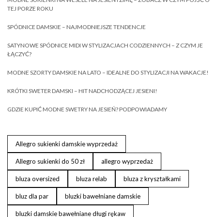
TEJ PORZE ROKU
SPÓDNICE DAMSKIE – NAJMODNIEJSZE TENDENCJE
SATYNOWE SPÓDNICE MIDI W STYLIZACJACH CODZIENNYCH – Z CZYM JE
ŁĄCZYĆ?
MODNE SZORTY DAMSKIE NA LATO – IDEALNE DO STYLIZACJI NA WAKACJE!
KRÓTKI SWETER DAMSKI – HIT NADCHODZĄCEJ JESIENI!
GDZIE KUPIĆ MODNE SWETRY NA JESIEŃ? PODPOWIADAMY
Allegro sukienki damskie wyprzedaż
Allegro sukienki do 50 zł
allegro wyprzedaż
bluza oversized
bluza relab
bluza z kryształkami
bluz dla par
bluzki bawełniane damskie
bluzki damskie bawełniane długi rękaw