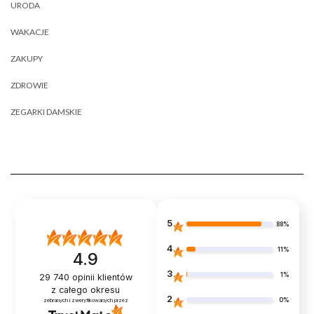
URODA
WAKACJE
ZAKUPY
ZDROWIE
ZEGARKI DAMSKIE
5
88%
4
11%
4.9
3
1%
29 740
opinii klientów
z całego okresu
2
0%
zebranych i zweryfikowanych przez