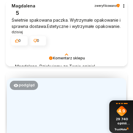
czas poświęcony na podzielenie się z nami Twoim
Magdalena
zweryfikowano
doświadczeniem. Jesteśmy szczęśliwi, że mamy
5
takich klientów. Z pozdrowieniami, obsługa sklepu.
Świetnie spakowana paczka. Wytrzymałe opakowanie i
sprawna dostawa.Estetyczne i wytrzymałe opakowanie.
dzisiaj
0
0
Komentarz sklepu
Magdalena, Dziękujemy za Twoją opinię!
Doceniamy czas poświęcony na podzielenie się z
nami Twoim doświadczeniem. Jesteśmy szczęśliwi,
że mamy takich klientów. Z pozdrowieniami, obsługa
podgląd
sklepu.
4.9
29 740
opinii
z całego
okresu