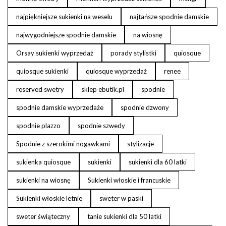
najpiękniejsze sukienki na weselu
najtańsze spodnie damskie
najwygodniejsze spodnie damskie
na wiosnę
Orsay sukienki wyprzedaż
porady stylistki
quiosque
quiosque sukienki
quiosque wyprzedaż
renee
reserved swetry
sklep ebutik.pl
spodnie
spodnie damskie wyprzedaże
spodnie dzwony
spodnie plazzo
spodnie szwedy
Spodnie z szerokimi nogawkami
stylizacje
sukienka quiosque
sukienki
sukienki dla 60 latki
sukienki na wiosnę
Sukienki włoskie i francuskie
Sukienki włoskie letnie
sweter w paski
sweter świąteczny
tanie sukienki dla 50 latki