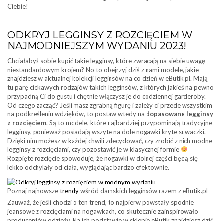
Ciebie!
ODKRYJ LEGGINSY Z ROZCIĘCIEM W
NAJMODNIEJSZYM WYDANIU 2023!
Chciałabyś sobie kupić takie legginsy, które zwracają na siebie uwagę
niestandardowym krojem? No to obejrzyj dziś z nami modele, jakie
znajdziesz w aktualnej kolekcji legginsów na co dzień w eButik.pl. Mają
tu parę ciekawych rodzajów takich legginsów, z których jakieś na pewno
przypadną Ci do gustu i chętnie włączysz je do codziennej garderoby.
Od czego zacząć? Jeśli masz zgrabną figurę i zależy ci przede wszystkim
na podkreśleniu wdzięków, to postaw wtedy na
dopasowane legginsy
z rozcięciem
. Są to modele, które najbardziej przypominają tradycyjne
legginsy, ponieważ posiadają wszyte na dole nogawki kryte suwaczki.
Dzięki nim możesz w każdej chwili zdecydować, czy zrobić z nich modne
legginsy z rozcięciami, czy pozostawić je w klasycznej formie
Rozpięte rozcięcie spowoduje, że nogawki w dolnej części będą się
lekko odchylały od ciała, wyglądając bardzo efektownie.
Poznaj najnowsze
trendy
wśród damskich legginsów razem z eButik.pl
Zauważ, że jeśli chodzi o ten trend, to najpierw powstały spodnie
jeansowe z rozcięciami na nogawkach, co skutecznie zainspirowało
producentów odzieży. Na ich podstawie w sklepie eButik znajdziesz dziś