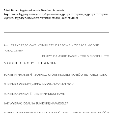
Filed Under:
Legginsy damskie
,
Trendy w ubraniach
Tags:
czarne legginsy z rozcięciem
,
dopasowane legginsy z rozcięciem
,
legginsy z rozcięciem
w prążek
,
legginsy z rozcięciem z wysokim stanem
,
sklep ebutik.pl
TRZYCZĘŚCIOWE KOMPLETY DRESOWE – ZOBACZ MODNE
POŁĄCZENIA
BLUZY DAMSKIE BASIC – TOP 5 MODELI
MODNE CIUCHY I UBRANIA
SUKIENKI NA JESIEŃ – ZOBACZ, KTÓRE MODELE NOSIĆ O TEJ PORZE ROKU
SUKIENKA W KRATĘ – IDEALNY WAKACYJNY LOOK
SUKIENKA W KRATĘ – JESIENNY MUST HAVE
JAK WYBRAĆ IDEALNĄ SUKIENKĘ NA WESELE?
MODNE SUKIENKI NA WESELE NA JESIEŃ I ZIMĘ – ZOBACZ W CZYM PÓJŚĆ O