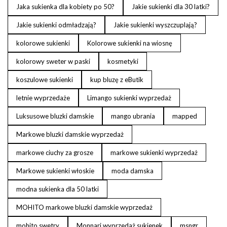
Jaka sukienka dla kobiety po 50?
Jakie sukienki dla 30 latki?
Jakie sukienki odmładzają?
Jakie sukienki wyszczuplają?
kolorowe sukienki
Kolorowe sukienki na wiosnę
kolorowy sweter w paski
kosmetyki
koszulowe sukienki
kup bluzę z eButik
letnie wyprzedaże
Limango sukienki wyprzedaż
Luksusowe bluzki damskie
mango ubrania
mapped
Markowe bluzki damskie wyprzedaż
markowe ciuchy za grosze
markowe sukienki wyprzedaż
Markowe sukienki włoskie
moda damska
modna sukienka dla 50 latki
MOHITO markowe bluzki damskie wyprzedaż
mohito swetry
Monnari wyprzedaż sukienek
msngr