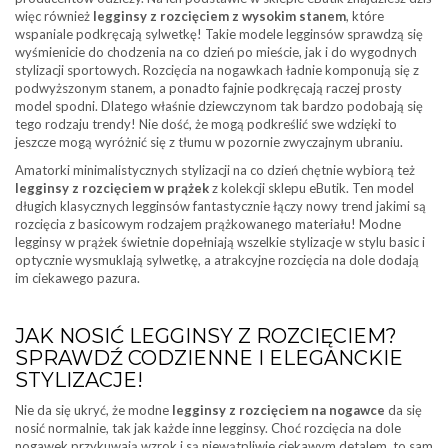
więc również
legginsy z rozcięciem z wysokim stanem
, które
wspaniale podkręcają sylwetkę! Takie modele legginsów sprawdzą się
wyśmienicie do chodzenia na co dzień po mieście, jak i do wygodnych
stylizacji sportowych. Rozcięcia na nogawkach ładnie komponują się z
podwyższonym stanem, a ponadto fajnie podkręcają raczej prosty
model spodni. Dlatego właśnie dziewczynom tak bardzo podobają się
tego rodzaju trendy! Nie dość, że mogą podkreślić swe wdzięki to
jeszcze mogą wyróżnić się z tłumu w pozornie zwyczajnym ubraniu.
Amatorki minimalistycznych stylizacji na co dzień chętnie wybiorą też
legginsy z rozcięciem w prążek
z kolekcji sklepu eButik. Ten model
długich klasycznych legginsów fantastycznie łączy nowy trend jakimi są
rozcięcia z basicowym rodzajem prążkowanego materiału! Modne
legginsy w prążek świetnie dopełniają wszelkie stylizacje w stylu basic i
optycznie wysmuklają sylwetkę, a atrakcyjne rozcięcia na dole dodają
im ciekawego pazura.
JAK NOSIĆ LEGGINSY Z ROZCIĘCIEM?
SPRAWDŹ CODZIENNE I ELEGANCKIE
STYLIZACJE!
Nie da się ukryć, że modne
legginsy z rozcięciem na nogawce
da się
nosić normalnie, tak jak każde inne legginsy. Choć rozcięcia na dole
nogawek przykuwają wzrok i są niewątpliwie ciekawym detalem, to sam