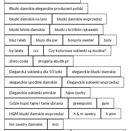
Bluzki damskie eleganckie producent polski
bluzki damskie na lato
bluzki damskie wyprzedaż
bluzki letnie damskie
bluzki z krótkim rękawem
bluz relab
bluzy dla par
bonprix sweter
buty
by lalala
ccc
Czy kolorowe sukienki są modne?
dress code
drogeria ebutik.pl
Elegancka sukienka dla 50 latki
eleganckie bluzki damskie
eleganckie spodnie damskie
Eleganckie sukienki wyprzedaż
Eleganckie sukienki włoskie
fajne ciuchy
Gdzie kupić fajne i tanie ubrania
greenpoint
gym
H&M bluzki damskie wyprzedaż
h & m swetry
h anm
hm swetry damskie
inst