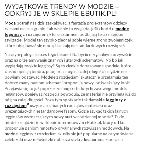
WYJĄTKOWE TRENDY W MODZIE –
ODKRYJ JE W SKLEPIE EBUTIK.PL!
Moda
potrafi nas dziś zaskakiwać, a fantazja projektantów odzieży
czasami nie zna granic. Tak właśnie to wygląda, jeśli chodzi o
modne
legginsy
z rozcięciem
, które szturmem podbijają teraz miejskie
stylizacje! Model ten szybko zjednał sobie wierne grono zwolenniczek,
które lubią bawić się modą i szukają niestandardowych rozwiązań.
Na czym polega sukces tego fasonu? Na byciu oryginalnym oczywiście
oraz na przełamywaniu znanych i utartych schematów! No bo jak
wyglądają zwykłe legginsy? Są to cienkie dopasowane spodnie, które
ciasno opinają biodra, pupę oraz nogi na całej długości i nigdzie nie
powinny odstawać. Modele z rozcięciami skutecznie przełamują ten
dobrze znany paniom schemat i proponują nowy, odświeżający look!
Przejawia się to już poprzez zmianę cech dotychczasowego modelu
legginsów, ponieważ rozcięcia powodują, że materiał nie przylega już do
nóg na całej długości. Poza tym spotkacie też
damskie
legginsy z
rozcięciem
uszyte z rozmaitych rodzajów materiału oraz
prezentujących niestandardowe fasony. Gdzie szukać takich fajnych
legginsów wyznaczających nowy nurt w codziennej modzie? Takie
modele znajdziecie w sklepie internetowym eButik.pl, który od lat
proponuje paniom mnóstwo oryginalnych rozwiązań modowych. Na
modne
legginsy z rozcięciem skusiły się już popularne na całym świecie
celebrytki oraz miłośniczki dobrego stylu z Instagrama – pora na