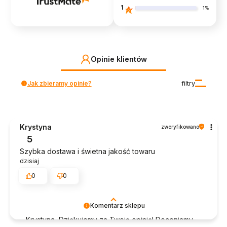
1
1%
Opinie klientów
Jak zbieramy opinie?
filtry
Krystyna
zweryfikowano
5
Szybka dostawa i świetna jakość towaru
dzisiaj
0
0
Komentarz sklepu
Krystyna, Dziękujemy za Twoją opinię! Doceniamy