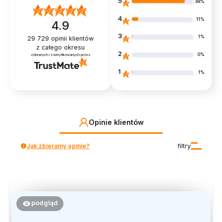
5
88%
4
11%
4.9
3
1%
29 729
opinii klientów
z całego okresu
2
0%
zebranych i zweryfikowanych przez
1
1%
Opinie klientów
Jak zbieramy opinie?
filtry
podgląd