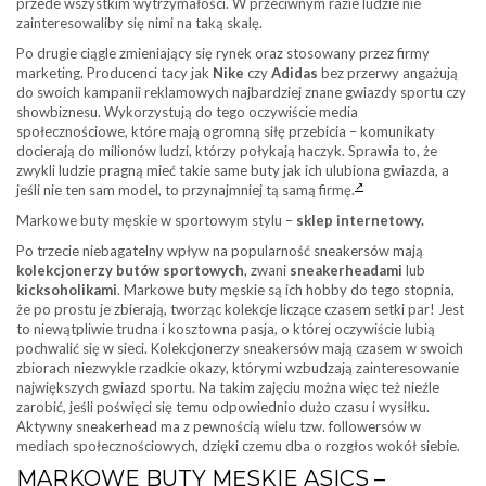
przede wszystkim wytrzymałości. W przeciwnym razie ludzie nie
zainteresowaliby się nimi na taką skalę.
Po drugie ciągle zmieniający się rynek oraz stosowany przez firmy
marketing. Producenci tacy jak
Nike
czy
Adidas
bez przerwy angażują
do swoich kampanii reklamowych najbardziej znane gwiazdy sportu czy
showbiznesu. Wykorzystują do tego oczywiście media
społecznościowe, które mają ogromną siłę przebicia – komunikaty
docierają do milionów ludzi, którzy połykają haczyk. Sprawia to, że
zwykli ludzie pragną mieć takie same buty jak ich ulubiona gwiazda, a
jeśli nie ten sam model, to przynajmniej tą samą firmę.
Markowe buty męskie w sportowym stylu –
sklep internetowy.
Po trzecie niebagatelny wpływ na popularność sneakersów mają
kolekcjonerzy butów sportowych
, zwani
sneakerheadami
lub
kicksoholikami
. Markowe buty męskie są ich hobby do tego stopnia,
że po prostu je zbierają, tworząc kolekcje liczące czasem setki par! Jest
to niewątpliwie trudna i kosztowna pasja, o której oczywiście lubią
pochwalić się w sieci. Kolekcjonerzy sneakersów mają czasem w swoich
zbiorach niezwykle rzadkie okazy, którymi wzbudzają zainteresowanie
największych gwiazd sportu. Na takim zajęciu można więc też nieźle
zarobić, jeśli poświęci się temu odpowiednio dużo czasu i wysiłku.
Aktywny sneakerhead ma z pewnością wielu tzw. followersów w
mediach społecznościowych, dzięki czemu dba o rozgłos wokół siebie.
MARKOWE BUTY MĘSKIE ASICS –