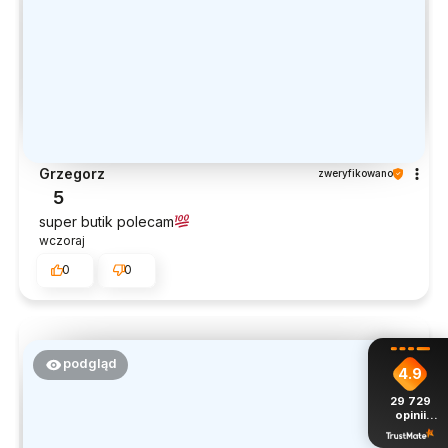
Grzegorz
zweryfikowano
5
super butik polecam
wczoraj
0
0
podgląd
4.9
29 729
opinii
z całego
okresu