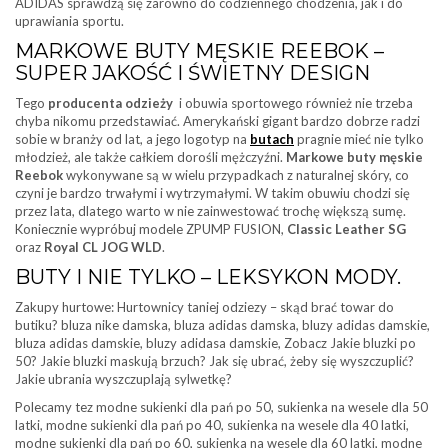
ADIDAS sprawdzą się zarówno do codziennego chodzenia, jak i do
uprawiania sportu.
MARKOWE BUTY MĘSKIE REEBOK –
SUPER JAKOŚĆ I ŚWIETNY DESIGN
Tego
producenta odzieży
i obuwia sportowego również nie trzeba
chyba nikomu przedstawiać. Amerykański gigant bardzo dobrze radzi
sobie w branży od lat, a jego logotyp na
butach
pragnie mieć nie tylko
młodzież, ale także całkiem dorośli mężczyźni.
Markowe buty męskie
Reebok
wykonywane są w wielu przypadkach z naturalnej skóry, co
czyni je bardzo trwałymi i wytrzymałymi. W takim obuwiu chodzi się
przez lata, dlatego warto w nie zainwestować trochę większą sumę.
Koniecznie wypróbuj modele ZPUMP FUSION,
Classic Leather SG
oraz
Royal CL JOG WLD
.
BUTY I NIE TYLKO – LEKSYKON MODY.
Zakupy hurtowe: Hurtownicy taniej odziezy – skąd brać towar do
butiku? bluza nike damska, bluza adidas damska, bluzy adidas damskie,
bluza adidas damskie, bluzy adidasa damskie, Zobacz Jakie bluzki po
50? Jakie bluzki maskują brzuch? Jak się ubrać, żeby się wyszczuplić?
Jakie ubrania wyszczuplają sylwetkę?
Polecamy tez modne sukienki dla pań po 50, sukienka na wesele dla 50
latki, modne sukienki dla pań po 40, sukienka na wesele dla 40 latki,
modne sukienki dla pań po 60, sukienka na wesele dla 60 latki, modne