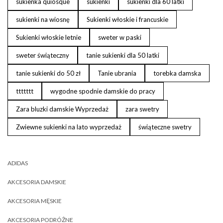
sukienka quiosque
sukienki
sukienki dla 60 latki
sukienki na wiosnę
Sukienki włoskie i francuskie
Sukienki włoskie letnie
sweter w paski
sweter świąteczny
tanie sukienki dla 50 latki
tanie sukienki do 50 zł
Tanie ubrania
torebka damska
ttttttt
wygodne spodnie damskie do pracy
Zara bluzki damskie Wyprzedaż
zara swetry
Zwiewne sukienki na lato wyprzedaż
świąteczne swetry
ADIDAS
AKCESORIA DAMSKIE
AKCESORIA MĘSKIE
AKCESORIA PODRÓŻNE