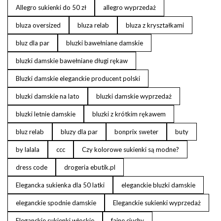
Allegro sukienki do 50 zł
allegro wyprzedaż
bluza oversized
bluza relab
bluza z kryształkami
bluz dla par
bluzki bawełniane damskie
bluzki damskie bawełniane długi rękaw
Bluzki damskie eleganckie producent polski
bluzki damskie na lato
bluzki damskie wyprzedaż
bluzki letnie damskie
bluzki z krótkim rękawem
bluz relab
bluzy dla par
bonprix sweter
buty
by lalala
ccc
Czy kolorowe sukienki są modne?
dress code
drogeria ebutik.pl
Elegancka sukienka dla 50 latki
eleganckie bluzki damskie
eleganckie spodnie damskie
Eleganckie sukienki wyprzedaż
Eleganckie sukienki włoskie
fajne ciuchy