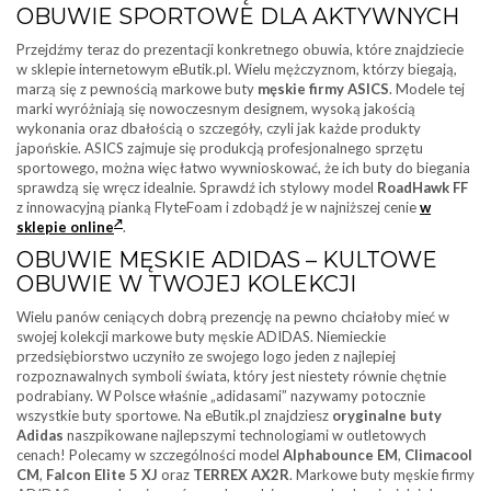
OBUWIE SPORTOWE DLA AKTYWNYCH
Przejdźmy teraz do prezentacji konkretnego obuwia, które znajdziecie
w sklepie internetowym eButik.pl. Wielu mężczyznom, którzy biegają,
marzą się z pewnością markowe buty
męskie firmy ASICS
. Modele tej
marki wyróżniają się nowoczesnym designem, wysoką jakością
wykonania oraz dbałością o szczegóły, czyli jak każde produkty
japońskie. ASICS zajmuje się produkcją profesjonalnego sprzętu
sportowego, można więc łatwo wywnioskować, że ich buty do biegania
sprawdzą się wręcz idealnie. Sprawdź ich stylowy model
RoadHawk FF
z innowacyjną pianką FlyteFoam i zdobądź je w najniższej cenie
w
sklepie online
.
OBUWIE MĘSKIE ADIDAS – KULTOWE
OBUWIE W TWOJEJ KOLEKCJI
Wielu panów ceniących dobrą prezencję na pewno chciałoby mieć w
swojej kolekcji markowe buty męskie ADIDAS. Niemieckie
przedsiębiorstwo uczyniło ze swojego logo jeden z najlepiej
rozpoznawalnych symboli świata, który jest niestety równie chętnie
podrabiany. W Polsce właśnie „adidasami” nazywamy potocznie
wszystkie buty sportowe. Na eButik.pl znajdziesz
oryginalne buty
Adidas
naszpikowane najlepszymi technologiami w outletowych
cenach! Polecamy w szczególności model
Alphabounce EM
,
Climacool
CM
,
Falcon Elite 5 XJ
oraz
TERREX AX2R
. Markowe buty męskie firmy