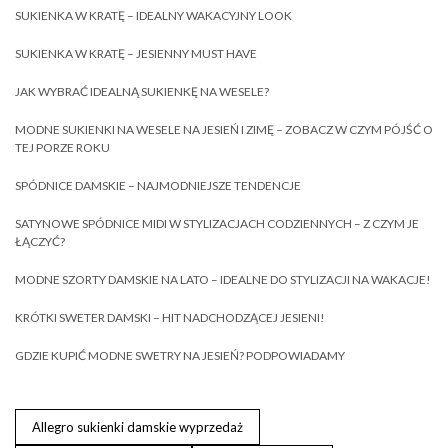
SUKIENKA W KRATĘ – IDEALNY WAKACYJNY LOOK
SUKIENKA W KRATĘ – JESIENNY MUST HAVE
JAK WYBRAĆ IDEALNĄ SUKIENKĘ NA WESELE?
MODNE SUKIENKI NA WESELE NA JESIEŃ I ZIMĘ – ZOBACZ W CZYM PÓJŚĆ O
TEJ PORZE ROKU
SPÓDNICE DAMSKIE – NAJMODNIEJSZE TENDENCJE
SATYNOWE SPÓDNICE MIDI W STYLIZACJACH CODZIENNYCH – Z CZYM JE
ŁĄCZYĆ?
MODNE SZORTY DAMSKIE NA LATO – IDEALNE DO STYLIZACJI NA WAKACJE!
KRÓTKI SWETER DAMSKI – HIT NADCHODZĄCEJ JESIENI!
GDZIE KUPIĆ MODNE SWETRY NA JESIEŃ? PODPOWIADAMY
Allegro sukienki damskie wyprzedaż