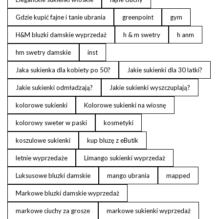
Gdzie kupić fajne i tanie ubrania
greenpoint
gym
H&M bluzki damskie wyprzedaż
h & m swetry
h anm
hm swetry damskie
inst
Jaka sukienka dla kobiety po 50?
Jakie sukienki dla 30 latki?
Jakie sukienki odmładzają?
Jakie sukienki wyszczuplają?
kolorowe sukienki
Kolorowe sukienki na wiosnę
kolorowy sweter w paski
kosmetyki
koszulowe sukienki
kup bluzę z eButik
letnie wyprzedaże
Limango sukienki wyprzedaż
Luksusowe bluzki damskie
mango ubrania
mapped
Markowe bluzki damskie wyprzedaż
markowe ciuchy za grosze
markowe sukienki wyprzedaż