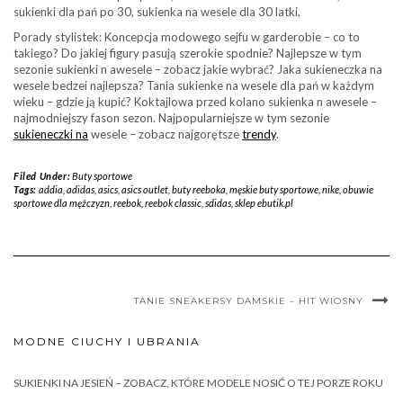
sukienki dla pań po 30, sukienka na wesele dla 30 latki,
Porady stylistek: Koncepcja modowego sejfu w garderobie – co to
takiego? Do jakiej figury pasują szerokie spodnie? Najlepsze w tym
sezonie sukienki n awesele – zobacz jakie wybrać? Jaka sukieneczka na
wesele bedzei najlepsza? Tania sukienke na wesele dla pań w każdym
wieku – gdzie ją kupić? Koktajlowa przed kolano sukienka n awesele –
najmodniejszy fason sezon. Najpopularniejsze w tym sezonie
sukieneczki na
wesele – zobacz najgorętsze
trendy
.
Filed Under:
Buty sportowe
Tags:
addia
,
adidas
,
asics
,
asics outlet
,
buty reeboka
,
męskie buty sportowe
,
nike
,
obuwie
sportowe dla mężczyzn
,
reebok
,
reebok classic
,
sdidas
,
sklep ebutik.pl
TANIE SNEAKERSY DAMSKIE – HIT WIOSNY
MODNE CIUCHY I UBRANIA
SUKIENKI NA JESIEŃ – ZOBACZ, KTÓRE MODELE NOSIĆ O TEJ PORZE ROKU