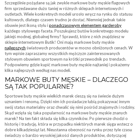
Szczególnie pożądane są jak zwykle markowe buty męskie flagowych
firm sprzedawane dużo taniej w różnych sklepach internetowych i
outletach. Wiele konkretnych modeli urosło wręcz na rynku do statusu
kultowych, dlatego czasem trudno je dostać. Niemniej jednak takie
obuwie jest ikoną stylu i
ponadczasowym elementem garderoby
każdego stylowego faceta. Poszukujesz butów konkretnego modelu
jakiejś modnej, globalnej firmy? Sprawdź, które z nich znajdziesz w
sklepie internetowym Butik! Oni mają markowe buty męskie
najlepszych
światowych producentów w mocno obniżonych cenach. W
tym wpisie zapraszamy wszystkich mężczyzn zainteresowanych
stylowym obuwiem sportowym na krótki przewodnik po trendach.
Podpowiemy gdzie kupić markowe buty męskie najtaniej i pokażemy
klika najlepszych według nas modeli.
MARKOWE BUTY MĘSKIE – DLACZEGO
SĄ TAK POPULARNE?
Sportowe buty męskie wielkich marek cieszą się na świecie dużym
uznaniem i renomą. Dzięki nim ich posiadacze lubią pokazywać innym
swój status materialny oraz chwalić się nimi pośród znajomych i rodziny.
Skąd wzięła się taka popularność na markowe buty męskie znanych
marek? Na ten fakt składa się kilka czynników. Po pierwsze chodzi o
historię i tradycję, która w przypadku niektórych marek sięga wstecz o
dobre kilkadziesiąt lat. Nieustanna obecność na rynku przez tyle czasu
świadczy o bardzo wysokiej jakości danych produktów, dotyczącej