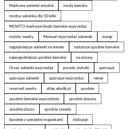
Markowe sukienki włoskie
moda damska
modna sukienka dla 50 latki
MOHITO markowe bluzki damskie wyprzedaż
mohito swetry
Monnari wyprzedaż sukienek
msngr
najpiękniejsze sukienki na weselu
najtańsze spodnie damskie
najwygodniejsze spodnie damskie
na wiosnę
Orsay sukienki wyprzedaż
porady stylistki
quiosque
quiosque sukienki
quiosque wyprzedaż
renee
reserved swetry
sklep ebutik.pl
spodnie
spodnie damskie wyprzedaże
spodnie dzwony
spodnie plazzo
spodnie szwedy
Spodnie z szerokimi nogawkami
stylizacje