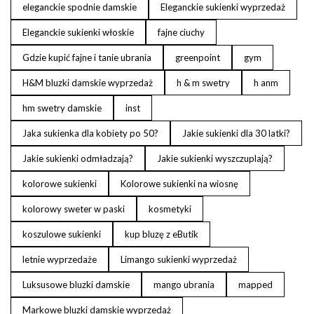
eleganckie spodnie damskie
Eleganckie sukienki wyprzedaż
Eleganckie sukienki włoskie
fajne ciuchy
Gdzie kupić fajne i tanie ubrania
greenpoint
gym
H&M bluzki damskie wyprzedaż
h & m swetry
h anm
hm swetry damskie
inst
Jaka sukienka dla kobiety po 50?
Jakie sukienki dla 30 latki?
Jakie sukienki odmładzają?
Jakie sukienki wyszczuplają?
kolorowe sukienki
Kolorowe sukienki na wiosnę
kolorowy sweter w paski
kosmetyki
koszulowe sukienki
kup bluzę z eButik
letnie wyprzedaże
Limango sukienki wyprzedaż
Luksusowe bluzki damskie
mango ubrania
mapped
Markowe bluzki damskie wyprzedaż