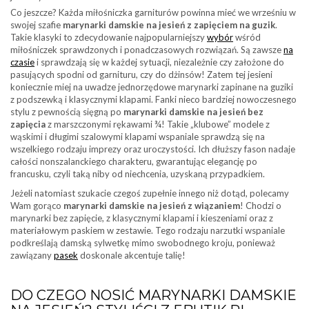
Co jeszcze? Każda miłośniczka garniturów powinna mieć we wrześniu w
swojej szafie
marynarki damskie na jesień z zapięciem na guzik
.
Takie klasyki to zdecydowanie najpopularniejszy
wybór
wśród
miłośniczek sprawdzonych i ponadczasowych rozwiązań. Są zawsze
na
czasie
i sprawdzają się w każdej sytuacji, niezależnie czy założone do
pasujących spodni od garnituru, czy do dżinsów! Zatem tej jesieni
koniecznie miej na uwadze jednorzędowe marynarki zapinane na guziki
z podszewką i klasycznymi klapami. Fanki nieco bardziej nowoczesnego
stylu z pewnością sięgną po
marynarki damskie na jesień bez
zapięcia
z marszczonymi rękawami ¾! Takie „klubowe” modele z
wąskimi i długimi szalowymi klapami wspaniale sprawdzą się na
wszelkiego rodzaju imprezy oraz uroczystości. Ich dłuższy fason nadaje
całości nonszalanckiego charakteru, gwarantując elegancję po
francusku, czyli taką niby od niechcenia, uzyskaną przypadkiem.
Jeżeli natomiast szukacie czegoś zupełnie innego niż dotąd, polecamy
Wam gorąco
marynarki damskie na jesień z wiązaniem
! Chodzi o
marynarki bez zapięcie, z klasycznymi klapami i kieszeniami oraz z
materiałowym paskiem w zestawie. Tego rodzaju narzutki wspaniale
podkreślają damską sylwetkę mimo swobodnego kroju, ponieważ
zawiązany
pasek
doskonale akcentuje talię!
DO CZEGO NOSIĆ MARYNARKI DAMSKIE