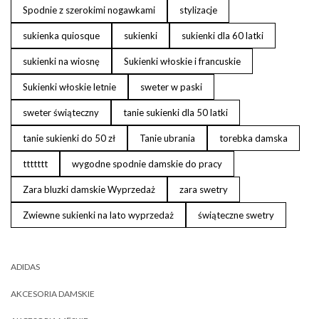
Spodnie z szerokimi nogawkami
stylizacje
sukienka quiosque
sukienki
sukienki dla 60 latki
sukienki na wiosnę
Sukienki włoskie i francuskie
Sukienki włoskie letnie
sweter w paski
sweter świąteczny
tanie sukienki dla 50 latki
tanie sukienki do 50 zł
Tanie ubrania
torebka damska
ttttttt
wygodne spodnie damskie do pracy
Zara bluzki damskie Wyprzedaż
zara swetry
Zwiewne sukienki na lato wyprzedaż
świąteczne swetry
ADIDAS
AKCESORIA DAMSKIE