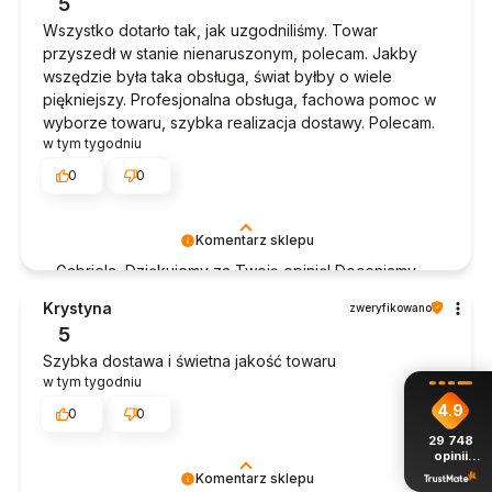
5
Wszystko dotarło tak, jak uzgodniliśmy. Towar
przyszedł w stanie nienaruszonym, polecam. Jakby
wszędzie była taka obsługa, świat byłby o wiele
piękniejszy. Profesjonalna obsługa, fachowa pomoc w
wyborze towaru, szybka realizacja dostawy. Polecam.
w tym tygodniu
0
0
Komentarz sklepu
Gabriela, Dziękujemy za Twoją opinię! Doceniamy
czas poświęcony na podzielenie się z nami Twoim
Krystyna
zweryfikowano
doświadczeniem. Jesteśmy szczęśliwi, że mamy
5
takich klientów. Z pozdrowieniami, obsługa sklepu.
Szybka dostawa i świetna jakość towaru
w tym tygodniu
4.9
0
0
29 748
opinii
z całego
Komentarz sklepu
okresu