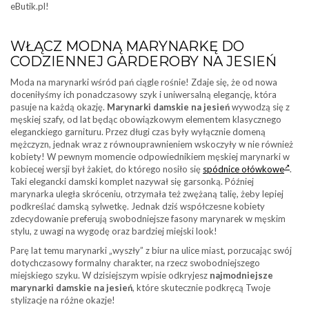
eButik.pl!
WŁĄCZ MODNĄ MARYNARKĘ DO
CODZIENNEJ GARDEROBY NA JESIEŃ
Moda na marynarki wśród pań ciągle rośnie! Zdaje się, że od nowa
doceniłyśmy ich ponadczasowy szyk i uniwersalną elegancję, która
pasuje na każdą okazję.
Marynarki damskie na jesień
wywodzą się z
męskiej szafy, od lat będąc obowiązkowym elementem klasycznego
eleganckiego garnituru. Przez długi czas były wyłącznie domeną
mężczyzn, jednak wraz z równouprawnieniem wskoczyły w nie również
kobiety! W pewnym momencie odpowiednikiem męskiej marynarki w
kobiecej wersji był żakiet, do którego nosiło się
spódnice ołówkowe
.
Taki elegancki damski komplet nazywał się garsonką. Później
marynarka uległa skróceniu, otrzymała też zwężaną talię, żeby lepiej
podkreślać damską sylwetkę. Jednak dziś współczesne kobiety
zdecydowanie preferują swobodniejsze fasony marynarek w męskim
stylu, z uwagi na wygodę oraz bardziej miejski look!
Parę lat temu marynarki „wyszły” z biur na ulice miast, porzucając swój
dotychczasowy formalny charakter, na rzecz swobodniejszego
miejskiego szyku. W dzisiejszym wpisie odkryjesz
najmodniejsze
marynarki damskie na jesień
, które skutecznie podkręcą Twoje
stylizacje na różne okazje!