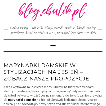
Skip
to
content
modne ciuchy - sukienki, bluzy, kurtki, spodnie, bluzki, swetry,
garnitury. bądź na bieżąco z najnowszymi trendami w modzie
Toggle
Navigation
MARYNARKI DAMSKIE W
STYLIZACJACH NA JESIEŃ –
ZOBACZ NASZE PROPOZYCJE
Każda wytrawna miłośniczka mody lubi być na bieżąco z trendami i
śledzi już tendencje, które będą na topie jesienią! Gdy na dworze zrobi
się chłodniej warto włożyć coś na ramiona, a do tego idealnie sprawdzą
się
marynarki damskie
na jesień
. Sprawdź jakie modele marynarek
polecają na nadchodzący nowy sezon stylistki ze sklepi internetowego