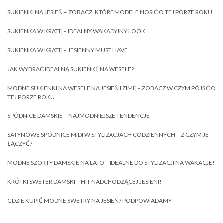
SUKIENKI NA JESIEŃ – ZOBACZ, KTÓRE MODELE NOSIĆ O TEJ PORZE ROKU
SUKIENKA W KRATĘ – IDEALNY WAKACYJNY LOOK
SUKIENKA W KRATĘ – JESIENNY MUST HAVE
JAK WYBRAĆ IDEALNĄ SUKIENKĘ NA WESELE?
MODNE SUKIENKI NA WESELE NA JESIEŃ I ZIMĘ – ZOBACZ W CZYM PÓJŚĆ O
TEJ PORZE ROKU
SPÓDNICE DAMSKIE – NAJMODNIEJSZE TENDENCJE
SATYNOWE SPÓDNICE MIDI W STYLIZACJACH CODZIENNYCH – Z CZYM JE
ŁĄCZYĆ?
MODNE SZORTY DAMSKIE NA LATO – IDEALNE DO STYLIZACJI NA WAKACJE!
KRÓTKI SWETER DAMSKI – HIT NADCHODZĄCEJ JESIENI!
GDZIE KUPIĆ MODNE SWETRY NA JESIEŃ? PODPOWIADAMY