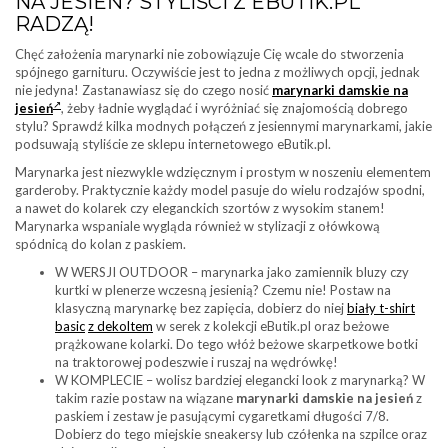
NA JESIEŃ? STYLIŚCI Z EBUTIK.PL
RADZĄ!
Chęć założenia marynarki nie zobowiązuje Cię wcale do stworzenia
spójnego garnituru. Oczywiście jest to jedna z możliwych opcji, jednak
nie jedyna! Zastanawiasz się do czego nosić
marynarki damskie na
jesień
, żeby ładnie wyglądać i wyróżniać się znajomością dobrego
stylu? Sprawdź kilka modnych połączeń z jesiennymi marynarkami, jakie
podsuwają styliście ze sklepu internetowego eButik.pl.
Marynarka jest niezwykle wdzięcznym i prostym w noszeniu elementem
garderoby. Praktycznie każdy model pasuje do wielu rodzajów spodni,
a nawet do kolarek czy eleganckich szortów z wysokim stanem!
Marynarka wspaniale wygląda również w stylizacji z ołówkową
spódnicą do kolan z paskiem.
W WERSJI OUTDOOR – marynarka jako zamiennik bluzy czy
kurtki w plenerze wczesną jesienią? Czemu nie! Postaw na
klasyczną marynarkę bez zapięcia, dobierz do niej
biały t-shirt
basic
z dekoltem
w serek z kolekcji eButik.pl oraz beżowe
prążkowane kolarki. Do tego włóż beżowe skarpetkowe botki
na traktorowej podeszwie i ruszaj na wędrówkę!
W KOMPLECIE – wolisz bardziej elegancki look z marynarką? W
takim razie postaw na wiązane
marynarki damskie na jesień
z
paskiem i zestaw je pasującymi cygaretkami długości 7/8.
Dobierz do tego miejskie sneakersy lub czółenka na szpilce oraz