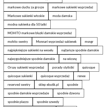
markowe ciuchy za grosze
markowe sukienki wyprzedaż
Markowe sukienki włoskie
moda damska
modna sukienka dla 50 latki
MOHITO markowe bluzki damskie wyprzedaż
mohito swetry
Monnari wyprzedaż sukienek
msngr
najpiękniejsze sukienki na weselu
najtańsze spodnie damskie
najwygodniejsze spodnie damskie
na wiosnę
Orsay sukienki wyprzedaż
porady stylistki
quiosque
quiosque sukienki
quiosque wyprzedaż
renee
reserved swetry
sklep ebutik.pl
spodnie
spodnie damskie wyprzedaże
spodnie dzwony
spodnie plazzo
spodnie szwedy