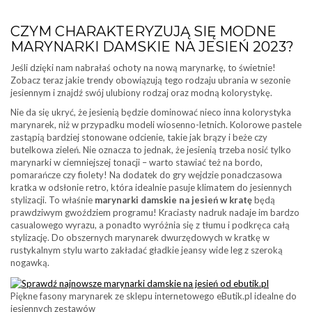
CZYM CHARAKTERYZUJĄ SIĘ MODNE
MARYNARKI DAMSKIE NA JESIEŃ 2023?
Jeśli dzięki nam nabrałaś ochoty na nową marynarkę, to świetnie!
Zobacz teraz jakie trendy obowiązują tego rodzaju ubrania w sezonie
jesiennym i znajdź swój ulubiony rodzaj oraz modną kolorystykę.
Nie da się ukryć, że jesienią będzie dominować nieco inna kolorystyka
marynarek, niż w przypadku modeli wiosenno-letnich. Kolorowe pastele
zastąpią bardziej stonowane odcienie, takie jak brązy i beże czy
butelkowa zieleń. Nie oznacza to jednak, że jesienią trzeba nosić tylko
marynarki w ciemniejszej tonacji – warto stawiać też na bordo,
pomarańcze czy fiolety! Na dodatek do gry wejdzie ponadczasowa
kratka w odsłonie retro, która idealnie pasuje klimatem do jesiennych
stylizacji. To właśnie
marynarki damskie na jesień w kratę
będą
prawdziwym gwoździem programu! Kraciasty nadruk nadaje im bardzo
casualowego wyrazu, a ponadto wyróżnia się z tłumu i podkręca całą
stylizację. Do obszernych marynarek dwurzędowych w kratkę w
rustykalnym stylu warto zakładać gładkie jeansy wide leg z szeroką
nogawką.
Piękne fasony marynarek ze sklepu internetowego eButik.pl idealne do
jesiennych zestawów