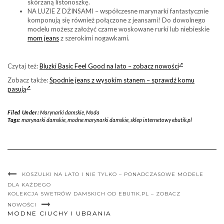
skórzaną listonoszkę.
NA LUZIE Z DŻINSAMI – współczesne marynarki fantastycznie
komponują się również połączone z jeansami! Do dowolnego
modelu możesz założyć czarne woskowane rurki lub niebieskie
mom jeans
z szerokimi nogawkami.
Czytaj też:
Bluzki Basic Feel Good na lato – zobacz nowości
Zobacz także:
Spodnie jeans z wysokim stanem – sprawdź komu
pasują
Filed Under:
Marynarki damskie
,
Moda
Tags:
marynarki damskie
,
modne marynarki damskie
,
sklep internetowy ebutik.pl
KOSZULKI NA LATO I NIE TYLKO – PONADCZASOWE MODELE
DLA KAŻDEGO
KOLEKCJA SWETRÓW DAMSKICH OD EBUTIK.PL – ZOBACZ
NOWOŚCI
MODNE CIUCHY I UBRANIA