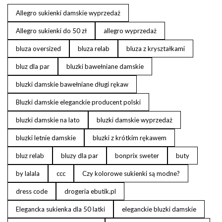
Allegro sukienki damskie wyprzedaż
Allegro sukienki do 50 zł
allegro wyprzedaż
bluza oversized
bluza relab
bluza z kryształkami
bluz dla par
bluzki bawełniane damskie
bluzki damskie bawełniane długi rękaw
Bluzki damskie eleganckie producent polski
bluzki damskie na lato
bluzki damskie wyprzedaż
bluzki letnie damskie
bluzki z krótkim rękawem
bluz relab
bluzy dla par
bonprix sweter
buty
by lalala
ccc
Czy kolorowe sukienki są modne?
dress code
drogeria ebutik.pl
Elegancka sukienka dla 50 latki
eleganckie bluzki damskie