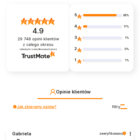
5
88%
4
11%
4.9
3
1%
29 748
opinii klientów
z całego okresu
2
0%
zebranych i zweryfikowanych przez
1
1%
Opinie klientów
Jak zbieramy opinie?
filtry
Gabriela
zweryfikowano