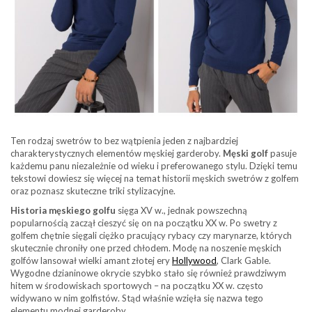
Ten rodzaj swetrów to bez wątpienia jeden z najbardziej
charakterystycznych elementów męskiej garderoby.
Męski golf
pasuje
każdemu panu niezależnie od wieku i preferowanego stylu. Dzięki temu
tekstowi dowiesz się więcej na temat historii męskich swetrów z golfem
oraz poznasz skuteczne triki stylizacyjne.
Historia męskiego golfu
sięga XV w., jednak powszechną
popularnością zaczął cieszyć się on na początku XX w. Po swetry z
golfem chętnie sięgali ciężko pracujący rybacy czy marynarze, których
skutecznie chroniły one przed chłodem. Modę na noszenie męskich
golfów lansował wielki amant złotej ery
Hollywood
, Clark Gable.
Wygodne dzianinowe okrycie szybko stało się również prawdziwym
hitem w środowiskach sportowych – na początku XX w. często
widywano w nim golfistów. Stąd właśnie wzięła się nazwa tego
elementu modnej garderoby.