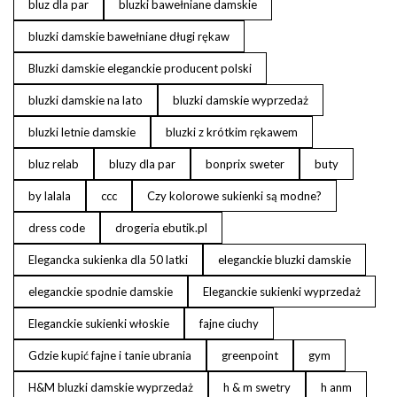
bluz dla par
bluzki bawełniane damskie
bluzki damskie bawełniane długi rękaw
Bluzki damskie eleganckie producent polski
bluzki damskie na lato
bluzki damskie wyprzedaż
bluzki letnie damskie
bluzki z krótkim rękawem
bluz relab
bluzy dla par
bonprix sweter
buty
by lalala
ccc
Czy kolorowe sukienki są modne?
dress code
drogeria ebutik.pl
Elegancka sukienka dla 50 latki
eleganckie bluzki damskie
eleganckie spodnie damskie
Eleganckie sukienki wyprzedaż
Eleganckie sukienki włoskie
fajne ciuchy
Gdzie kupić fajne i tanie ubrania
greenpoint
gym
H&M bluzki damskie wyprzedaż
h & m swetry
h anm