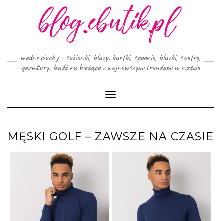
Skip
to
content
modne ciuchy - sukienki, bluzy, kurtki, spodnie, bluzki, swetry,
garnitury. bądź na bieżąco z najnowszymi trendami w modzie
Toggle
Navigation
MĘSKI GOLF – ZAWSZE NA CZASIE