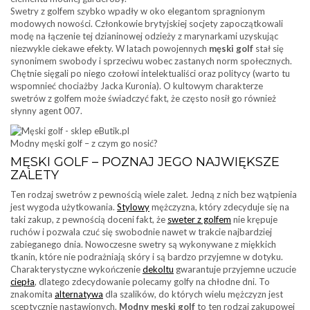
Swetry z golfem szybko wpadły w oko elegantom spragnionym
modowych nowości. Członkowie brytyjskiej socjety zapoczątkowali
modę na łączenie tej dzianinowej odzieży z marynarkami uzyskując
niezwykle ciekawe efekty. W latach powojennych
męski golf
stał się
synonimem swobody i sprzeciwu wobec zastanych norm społecznych.
Chętnie sięgali po niego czołowi intelektualiści oraz politycy (warto tu
wspomnieć chociażby Jacka Kuronia). O kultowym charakterze
swetrów z golfem może świadczyć fakt, że często nosił go również
słynny agent 007.
Modny męski golf – z czym go nosić?
MĘSKI GOLF – POZNAJ JEGO NAJWIĘKSZE
ZALETY
Ten rodzaj swetrów z pewnością wiele zalet. Jedną z nich bez wątpienia
jest wygoda użytkowania.
Stylowy
mężczyzna, który zdecyduje się na
taki zakup, z pewnością doceni fakt, że
sweter z golfem
nie krępuje
ruchów i pozwala czuć się swobodnie nawet w trakcie najbardziej
zabieganego dnia. Nowoczesne swetry są wykonywane z miękkich
tkanin, które nie podrażniają skóry i są bardzo przyjemne w dotyku.
Charakterystyczne wykończenie
dekoltu
gwarantuje przyjemne uczucie
ciepła
, dlatego zdecydowanie polecamy golfy na chłodne dni. To
znakomita
alternatywa
dla szalików, do których wielu mężczyzn jest
sceptycznie nastawionych.
Modny męski golf
to ten rodzaj zakupowej