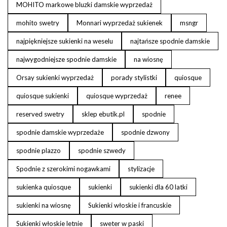
MOHITO markowe bluzki damskie wyprzedaż
mohito swetry
Monnari wyprzedaż sukienek
msngr
najpiękniejsze sukienki na weselu
najtańsze spodnie damskie
najwygodniejsze spodnie damskie
na wiosnę
Orsay sukienki wyprzedaż
porady stylistki
quiosque
quiosque sukienki
quiosque wyprzedaż
renee
reserved swetry
sklep ebutik.pl
spodnie
spodnie damskie wyprzedaże
spodnie dzwony
spodnie plazzo
spodnie szwedy
Spodnie z szerokimi nogawkami
stylizacje
sukienka quiosque
sukienki
sukienki dla 60 latki
sukienki na wiosnę
Sukienki włoskie i francuskie
Sukienki włoskie letnie
sweter w paski