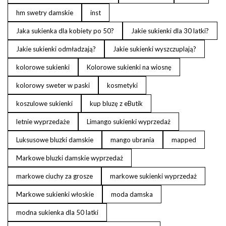
hm swetry damskie
inst
Jaka sukienka dla kobiety po 50?
Jakie sukienki dla 30 latki?
Jakie sukienki odmładzają?
Jakie sukienki wyszczuplają?
kolorowe sukienki
Kolorowe sukienki na wiosnę
kolorowy sweter w paski
kosmetyki
koszulowe sukienki
kup bluzę z eButik
letnie wyprzedaże
Limango sukienki wyprzedaż
Luksusowe bluzki damskie
mango ubrania
mapped
Markowe bluzki damskie wyprzedaż
markowe ciuchy za grosze
markowe sukienki wyprzedaż
Markowe sukienki włoskie
moda damska
modna sukienka dla 50 latki