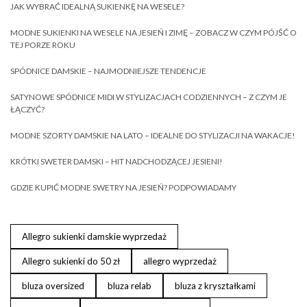
JAK WYBRAĆ IDEALNĄ SUKIENKĘ NA WESELE?
MODNE SUKIENKI NA WESELE NA JESIEŃ I ZIMĘ – ZOBACZ W CZYM PÓJŚĆ O
TEJ PORZE ROKU
SPÓDNICE DAMSKIE – NAJMODNIEJSZE TENDENCJE
SATYNOWE SPÓDNICE MIDI W STYLIZACJACH CODZIENNYCH – Z CZYM JE
ŁĄCZYĆ?
MODNE SZORTY DAMSKIE NA LATO – IDEALNE DO STYLIZACJI NA WAKACJE!
KRÓTKI SWETER DAMSKI – HIT NADCHODZĄCEJ JESIENI!
GDZIE KUPIĆ MODNE SWETRY NA JESIEŃ? PODPOWIADAMY
Allegro sukienki damskie wyprzedaż
Allegro sukienki do 50 zł
allegro wyprzedaż
bluza oversized
bluza relab
bluza z kryształkami