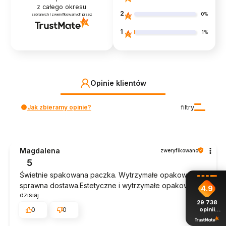
z całego okresu
2
0%
zebranych i zweryfikowanych przez
1
1%
Opinie klientów
Jak zbieramy opinie?
filtry
Magdalena
zweryfikowano
5
Świetnie spakowana paczka. Wytrzymałe opakowanie i
sprawna dostawa.Estetyczne i wytrzymałe opakowanie.
4.9
dzisiaj
29 738
opinii
0
0
z całego
okresu