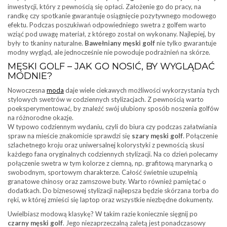
inwestycji, który z pewnością się opłaci. Założenie go do pracy, na
randkę czy spotkanie gwarantuje osiągnięcie pozytywnego modowego
efektu. Podczas poszukiwań odpowiedniego swetra z golfem warto
wziąć pod uwagę materiał, z którego został on wykonany. Najlepiej, by
były to tkaniny naturalne.
Bawełniany męski golf
nie tylko gwarantuje
modny wygląd, ale jednocześnie nie powoduje podrażnień na skórze.
MĘSKI GOLF – JAK GO NOSIĆ, BY WYGLĄDAĆ
MODNIE?
Nowoczesna
moda
daje wiele ciekawych możliwości wykorzystania tych
stylowych swetrów w codziennych stylizacjach. Z pewnością warto
poeksperymentować, by znaleźć swój ulubiony sposób noszenia golfów
na różnorodne okazje.
W typowo codziennym wydaniu, czyli do biura czy podczas załatwiania
spraw na mieście znakomicie sprawdzi się
szary męski golf
. Połączenie
szlachetnego kroju oraz uniwersalnej kolorystyki z pewnością skusi
każdego fana oryginalnych codziennych stylizacji. Na co dzień polecamy
połączenie swetra w tym kolorze z ciemną, np. grafitową marynarką o
swobodnym, sportowym charakterze. Całość świetnie uzupełnią
granatowe chinosy oraz zamszowe buty. Warto również pamiętać o
dodatkach. Do biznesowej stylizacji najlepsza będzie skórzana torba do
ręki, w której zmieści się laptop oraz wszystkie niezbędne dokumenty.
Uwielbiasz modową klasykę? W takim razie koniecznie sięgnij po
czarny męski golf
. Jego niezaprzeczalną zaletą jest ponadczasowy