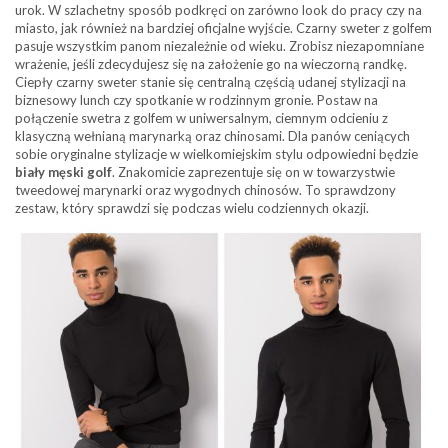
urok. W szlachetny sposób podkręci on zarówno look do pracy czy na
miasto, jak również na bardziej oficjalne wyjście. Czarny sweter z golfem
pasuje wszystkim panom niezależnie od wieku. Zrobisz niezapomniane
wrażenie, jeśli zdecydujesz się na założenie go na wieczorną randkę.
Ciepły czarny sweter stanie się centralną częścią udanej stylizacji na
biznesowy lunch czy spotkanie w rodzinnym gronie. Postaw na
połączenie swetra z golfem w uniwersalnym, ciemnym odcieniu z
klasyczną wełnianą marynarką oraz chinosami. Dla panów ceniących
sobie oryginalne stylizacje w wielkomiejskim stylu odpowiedni będzie
biały męski golf
. Znakomicie zaprezentuje się on w towarzystwie
tweedowej marynarki oraz wygodnych chinosów. To sprawdzony
zestaw, który sprawdzi się podczas wielu codziennych okazji.