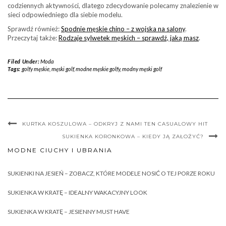
codziennych aktywności, dlatego zdecydowanie polecamy znalezienie w
sieci odpowiedniego dla siebie modelu.
Sprawdź również:
Spodnie męskie chino – z wojska na salony
.
Przeczytaj także:
Rodzaje sylwetek męskich – sprawdź, jaką masz
.
Filed Under:
Moda
Tags:
golfy męskie
,
męski golf
,
modne męskie golfy
,
modny męski golf
KURTKA KOSZULOWA – ODKRYJ Z NAMI TEN CASUALOWY HIT
SUKIENKA KORONKOWA – KIEDY JĄ ZAŁOŻYĆ?
MODNE CIUCHY I UBRANIA
SUKIENKI NA JESIEŃ – ZOBACZ, KTÓRE MODELE NOSIĆ O TEJ PORZE ROKU
SUKIENKA W KRATĘ – IDEALNY WAKACYJNY LOOK
SUKIENKA W KRATĘ – JESIENNY MUST HAVE