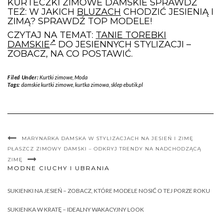
KURTECZKI ZIMOWE DAMSKIE SPRAWDŹ
TEŻ: W JAKICH
BLUZACH
CHODZIĆ JESIENIĄ I
ZIMĄ? SPRAWDŹ TOP MODELE!
CZYTAJ NA TEMAT:
TANIE TOREBKI
DAMSKIE
DO JESIENNYCH STYLIZACJI –
ZOBACZ, NA CO POSTAWIĆ.
Filed Under:
Kurtki zimowe
,
Moda
Tags:
damskie kurtki zimowe
,
kurtka zimowa
,
sklep ebutik.pl
MARYNARKA DAMSKA W STYLIZACJACH NA JESIEŃ I ZIMĘ
PŁASZCZ ZIMOWY DAMSKI – ODKRYJ TRENDY NA NADCHODZĄCĄ
ZIMĘ
MODNE CIUCHY I UBRANIA
SUKIENKI NA JESIEŃ – ZOBACZ, KTÓRE MODELE NOSIĆ O TEJ PORZE ROKU
SUKIENKA W KRATĘ – IDEALNY WAKACYJNY LOOK