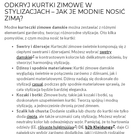
ODKRYJ KURTKI ZIMOWE W
STYLIZACJACH – JAK JE MODNIE NOSIĆ
ZIMĄ?
Modne
kurteczki zimowe damskie
można zestawiać z różnymi
elementami garderoby, tworząc różnorodne stylizacje. Oto kilka
pomysłów, z czym można nosić te kurtki:
Swetry i dżerseje:
Kurteczki zimowe świetnie komponują się z
ciepłymi swetrami i dżersejami. Możesz wybrać
swetry
damskiej
w kontrastowym kolorze lub delikatnym odcieniu, by
stworzyć harmonijną stylizację.
Dżinsy i spodnie materiałowe:
Kurtki zimowe damskie
wyglądają świetnie w połączeniu zarówno z dżinsami, jak i
spodniami materiałowymi. Dżinsy nadają się doskonale do
stylizacji
casual
, podczas gdy spodnie materiałowe sprawią, że
cała stylizacja będzie bardziej elegancka.
Kozaki i botki:
Zimowe buty, takie jak kozaki i botki, są
doskonałym uzupełnieniem kurtki. Tworzą spójną i modną
stylizację, a jednocześnie chronią przed zimnem.
Szalik lub chusta:
Dodanie szalika lub chusty do kurtki nie tylko
doda
ciepła
, ale także urozmaici całą stylizację. Możesz wybrać
neutralny kolor lub odważniejszy wzór. Pamiętaj, że to hurtownia
odzieży (EE.
rõivaste hulgimüüjaa
)
DE.
b2b Kleidungs
,
daje Ci
największy wybór zarówno dodatków, jaki i różnych rodzajów