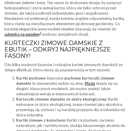
oliwkowe zielenie i beże. Ten sezon to doskonała okazja, by połączyć
funkcjonalność i styl w jednej kurtce, która nie tylko ochroni przed
zimnem, ale także podkreśli indywidualny gust i wyjątkowość.
Niezależnie od preferencji, każda kobieta znajdzie odpowiednią kurtkę,
która stanie się nieodłącznym elementem jej zimowej garderoby. Co
bardziej eleganckie jasne modele idealnie dopasują się również do
sukienko na weselee
podczas specjalnych okazji.
KURTECZKI ZIMOWE DAMSKIE Z
EBUTIK – ODKRYJ NAJPIĘKNIEJSZE
FASONY!
Oto kilka modnych fasonów i rodzajów kurtek zimowych damskich ze
sklepu eButik.pl, które cieszą się popularnością w tym sezonie:
Kurtki puchowe:
klasyczne
puchowe kurteczki zimowe
damskie
to niezawodny wybór na zimę.
Moda
skupia się na
długich, klasycznych modelach, ale można znaleźć także
odważniejsze wersje w intensywnych kolorach.
Kurteczki zimowe damskie ze skóry ekologicznej:
Kurtki
wykonane ze skóry ekologicznej, znane również jako ekoskóra,
prezentują się stylowo i są bardziej przyjazne dla środowiska niż
skóra naturalna.
Kurtki zimowe z kożuchem:
Kurtki z kożuchem, zarówno
naturalnym, jak i syntetycznym, dodają luksusowego akcentu do
zimowej garderoby. Są eleganckie i ciepłe, doskonałe na