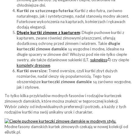
chłodniejsze dni.
Kurtki ze sztucznego futerka:
Kurtki z eko futra, zarówno
naturalnego, jak i syntetycznego, nadal stanowią modny akcent.
Futerkowe wykończenia na kapturach, kołnierzach i rękawach
dodają elegancji.
Długie kurtki zimowe z kapturem
:
Długie puchowe kurtki z
kapturem, zwane również zimowymi płaszczami, oferują
dodatkową ochronę przed zimnem i wiatrem. Takie
długie
kurteczki zimowe damskie
są wygodne i modne, idealne na
długie spacery w zimowe dni! Włożysz pod nie nie tylko ciepłe
swetry, ale także dzianinowe sukienki (LT.
suknelėss
) czy ciepłe
komplety dresowe
.
Kurtki oversize:
Trend oversize, czyli kurtki zbyt dużych
rozmiarów, nadal cieszy się popularnością. Tego typu
obszerniejsze
kurteczki zimowe damskie
są zarówno wygodne,
jak i stylowe.
To tylko kilka przykładów modnych fasonów i rodzajów kurteczek
zimowych damskich, które można znaleźć w tegorocznej kolekcji.
Wybór zależy od indywidualnych preferencji i potrzeb, a każdy z tych
rodzajów kurtki ma swój unikalny urok i charakter.
Modne fasony damskich kurtek zimowych czekają w nowej kolekcji od
eButik.pl.