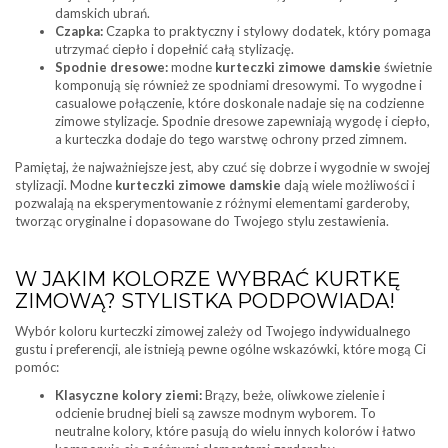
damskich ubrań.
Czapka:
Czapka to praktyczny i stylowy dodatek, który pomaga
utrzymać ciepło i dopełnić całą stylizację.
Spodnie dresowe:
modne
kurteczki zimowe damskie
świetnie
komponują się również ze spodniami dresowymi. To wygodne i
casualowe połączenie, które doskonale nadaje się na codzienne
zimowe stylizacje. Spodnie dresowe zapewniają wygodę i ciepło,
a kurteczka dodaje do tego warstwę ochrony przed zimnem.
Pamiętaj, że najważniejsze jest, aby czuć się dobrze i wygodnie w swojej
stylizacji. Modne
kurteczki zimowe damskie
dają wiele możliwości i
pozwalają na eksperymentowanie z różnymi elementami garderoby,
tworząc oryginalne i dopasowane do Twojego stylu zestawienia.
W JAKIM KOLORZE WYBRAĆ KURTKĘ
ZIMOWĄ? STYLISTKA PODPOWIADA!
Wybór koloru kurteczki zimowej zależy od Twojego indywidualnego
gustu i preferencji, ale istnieją pewne ogólne wskazówki, które mogą Ci
pomóc:
Klasyczne kolory ziemi:
Brązy, beże, oliwkowe zielenie i
odcienie brudnej bieli są zawsze modnym wyborem. To
neutralne kolory, które pasują do wielu innych kolorów i łatwo