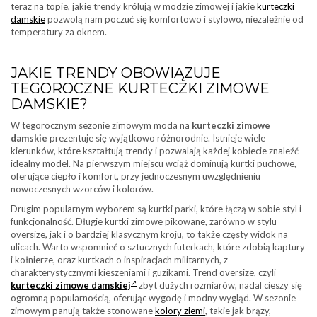
teraz na topie, jakie trendy królują w modzie zimowej i jakie
kurteczki
damskie
pozwolą nam poczuć się komfortowo i stylowo, niezależnie od
temperatury za oknem.
JAKIE TRENDY OBOWIĄZUJE
TEGOROCZNE KURTECZKI ZIMOWE
DAMSKIE?
W tegorocznym sezonie zimowym moda na
kurteczki zimowe
damskie
prezentuje się wyjątkowo różnorodnie. Istnieje wiele
kierunków, które kształtują trendy i pozwalają każdej kobiecie znaleźć
idealny model. Na pierwszym miejscu wciąż dominują kurtki puchowe,
oferujące ciepło i komfort, przy jednoczesnym uwzględnieniu
nowoczesnych wzorców i kolorów.
Drugim popularnym wyborem są kurtki parki, które łączą w sobie styl i
funkcjonalność. Długie kurtki zimowe pikowane, zarówno w stylu
oversize, jak i o bardziej klasycznym kroju, to także częsty widok na
ulicach. Warto wspomnieć o sztucznych futerkach, które zdobią kaptury
i kołnierze, oraz kurtkach o inspiracjach militarnych, z
charakterystycznymi kieszeniami i guzikami. Trend oversize, czyli
kurteczki zimowe damskiej
zbyt dużych rozmiarów, nadal cieszy się
ogromną popularnością, oferując wygodę i modny wygląd. W sezonie
zimowym panują także stonowane
kolory ziemi
, takie jak brązy,