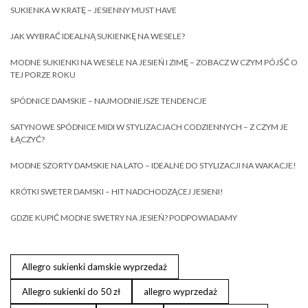
SUKIENKA W KRATĘ – JESIENNY MUST HAVE
JAK WYBRAĆ IDEALNĄ SUKIENKĘ NA WESELE?
MODNE SUKIENKI NA WESELE NA JESIEŃ I ZIMĘ – ZOBACZ W CZYM PÓJŚĆ O
TEJ PORZE ROKU
SPÓDNICE DAMSKIE – NAJMODNIEJSZE TENDENCJE
SATYNOWE SPÓDNICE MIDI W STYLIZACJACH CODZIENNYCH – Z CZYM JE
ŁĄCZYĆ?
MODNE SZORTY DAMSKIE NA LATO – IDEALNE DO STYLIZACJI NA WAKACJE!
KRÓTKI SWETER DAMSKI – HIT NADCHODZĄCEJ JESIENI!
GDZIE KUPIĆ MODNE SWETRY NA JESIEŃ? PODPOWIADAMY
Allegro sukienki damskie wyprzedaż
Allegro sukienki do 50 zł
allegro wyprzedaż