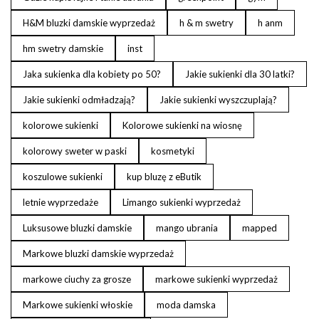
H&M bluzki damskie wyprzedaż
h & m swetry
h anm
hm swetry damskie
inst
Jaka sukienka dla kobiety po 50?
Jakie sukienki dla 30 latki?
Jakie sukienki odmładzają?
Jakie sukienki wyszczuplają?
kolorowe sukienki
Kolorowe sukienki na wiosnę
kolorowy sweter w paski
kosmetyki
koszulowe sukienki
kup bluzę z eButik
letnie wyprzedaże
Limango sukienki wyprzedaż
Luksusowe bluzki damskie
mango ubrania
mapped
Markowe bluzki damskie wyprzedaż
markowe ciuchy za grosze
markowe sukienki wyprzedaż
Markowe sukienki włoskie
moda damska