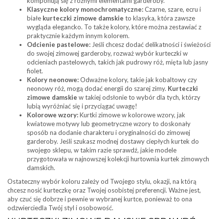
komponują się z różnymi elementami garderoby.
Klasyczne kolory monochromatyczne:
Czarne, szare, ecru i
białe
kurteczki zimowe damskie
to klasyka, która zawsze
wygląda elegancko. To także kolory, które można zestawiać z
praktycznie każdym innym kolorem.
Odcienie pastelowe:
Jeśli chcesz dodać delikatności i świeżości
do swojej zimowej garderoby, rozważ wybór kurteczki w
odcieniach pastelowych, takich jak pudrowy róż, mięta lub jasny
fiolet.
Kolory neonowe:
Odważne kolory, takie jak kobaltowy czy
neonowy róż, mogą dodać energii do szarej zimy.
Kurteczki
zimowe damskie
w takiej odsłonie to wybór dla tych, którzy
lubią wyróżniać się i przyciągać uwagę!
Kolorowe wzory:
Kurtki zimowe w kolorowe wzory, jak
kwiatowe motywy lub geometryczne wzory to doskonały
sposób na dodanie charakteru i oryginalności do zimowej
garderoby. Jeśli szukasz modnej dostawy ciepłych kurtek do
swojego sklepu, w takim razie sprawdź, jakie modele
przygotowała w najnowszej kolekcji hurtownia kurtek zimowych
damskich.
Ostateczny wybór koloru zależy od Twojego stylu, okazji, na którą
chcesz nosić kurteczkę oraz Twojej osobistej preferencji. Ważne jest,
aby czuć się dobrze i pewnie w wybranej kurtce, ponieważ to ona
odzwierciedla Twój styl i osobowość.