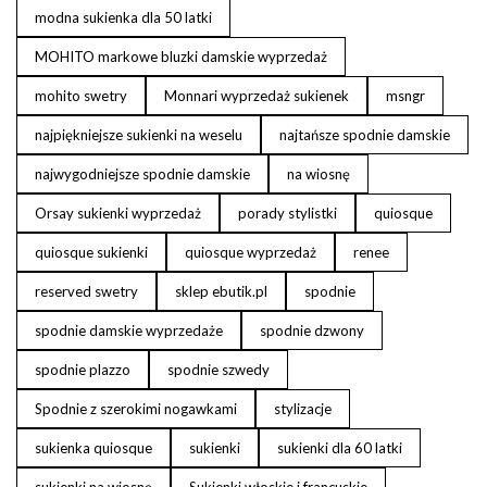
modna sukienka dla 50 latki
MOHITO markowe bluzki damskie wyprzedaż
mohito swetry
Monnari wyprzedaż sukienek
msngr
najpiękniejsze sukienki na weselu
najtańsze spodnie damskie
najwygodniejsze spodnie damskie
na wiosnę
Orsay sukienki wyprzedaż
porady stylistki
quiosque
quiosque sukienki
quiosque wyprzedaż
renee
reserved swetry
sklep ebutik.pl
spodnie
spodnie damskie wyprzedaże
spodnie dzwony
spodnie plazzo
spodnie szwedy
Spodnie z szerokimi nogawkami
stylizacje
sukienka quiosque
sukienki
sukienki dla 60 latki
sukienki na wiosnę
Sukienki włoskie i francuskie