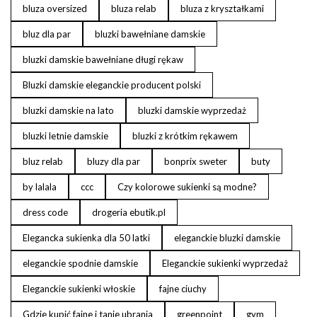
bluza oversized
bluza relab
bluza z kryształkami
bluz dla par
bluzki bawełniane damskie
bluzki damskie bawełniane długi rękaw
Bluzki damskie eleganckie producent polski
bluzki damskie na lato
bluzki damskie wyprzedaż
bluzki letnie damskie
bluzki z krótkim rękawem
bluz relab
bluzy dla par
bonprix sweter
buty
by lalala
ccc
Czy kolorowe sukienki są modne?
dress code
drogeria ebutik.pl
Elegancka sukienka dla 50 latki
eleganckie bluzki damskie
eleganckie spodnie damskie
Eleganckie sukienki wyprzedaż
Eleganckie sukienki włoskie
fajne ciuchy
Gdzie kupić fajne i tanie ubrania
greenpoint
gym