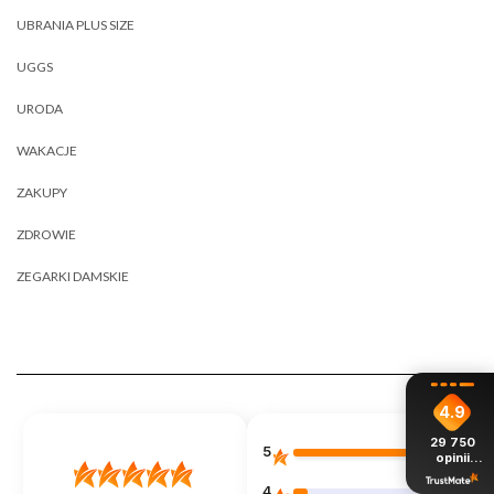
UBRANIA PLUS SIZE
UGGS
URODA
WAKACJE
ZAKUPY
ZDROWIE
ZEGARKI DAMSKIE
4.9
29 750
5
88%
opinii
z całego
okresu
4
11%