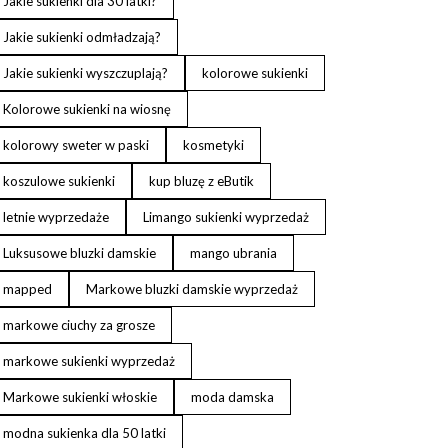
Jakie sukienki dla 30 latki?
Jakie sukienki odmładzają?
Jakie sukienki wyszczuplają?
kolorowe sukienki
Kolorowe sukienki na wiosnę
kolorowy sweter w paski
kosmetyki
koszulowe sukienki
kup bluzę z eButik
letnie wyprzedaże
Limango sukienki wyprzedaż
Luksusowe bluzki damskie
mango ubrania
mapped
Markowe bluzki damskie wyprzedaż
markowe ciuchy za grosze
markowe sukienki wyprzedaż
Markowe sukienki włoskie
moda damska
modna sukienka dla 50 latki