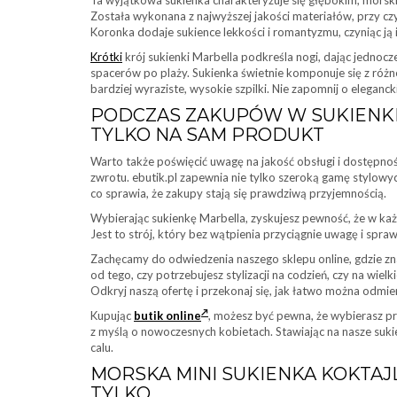
Ta wyjątkowa sukienka charakteryzuje się głębokim, mors
Została wykonana z najwyższej jakości materiałów, przy c
Koronka dodaje sukience lekkości i romantyzmu, czyniąc ją 
Krótki
krój sukienki Marbella podkreśla nogi, dając jednocz
spacerów po plaży. Sukienka świetnie komponuje się z róż
bardziej wyraziste, wysokie szpilki. Nie zapomnij o eleganck
PODCZAS ZAKUPÓW W SUKIENKI
TYLKO NA SAM PRODUKT
Warto także poświęcić uwagę na jakość obsługi i dostępno
zwrotu. ebutik.pl zapewnia nie tylko szeroką gamę stylowyc
co sprawia, że zakupy stają się prawdziwą przyjemnością.
Wybierając sukienkę Marbella, zyskujesz pewność, że w każ
Jest to strój, który bez wątpienia przyciągnie uwagę i spraw
Zachęcamy do odwiedzenia naszego sklepu online, gdzie znaj
od tego, czy potrzebujesz stylizacji na codzień, czy na wiel
Odkryj naszą ofertę i przekonaj się, jak łatwo można odmie
Kupując
butik online
, możesz być pewna, że wybierasz pr
z myślą o nowoczesnych kobietach. Stawiając na nasze suk
calu.
MORSKA MINI SUKIENKA KOKTAJ
TYLKO