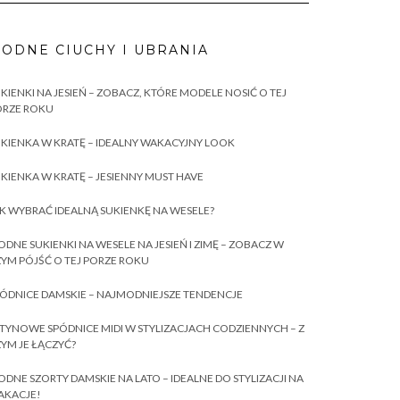
ODNE CIUCHY I UBRANIA
KIENKI NA JESIEŃ – ZOBACZ, KTÓRE MODELE NOSIĆ O TEJ
ORZE ROKU
KIENKA W KRATĘ – IDEALNY WAKACYJNY LOOK
KIENKA W KRATĘ – JESIENNY MUST HAVE
K WYBRAĆ IDEALNĄ SUKIENKĘ NA WESELE?
DNE SUKIENKI NA WESELE NA JESIEŃ I ZIMĘ – ZOBACZ W
YM PÓJŚĆ O TEJ PORZE ROKU
ÓDNICE DAMSKIE – NAJMODNIEJSZE TENDENCJE
TYNOWE SPÓDNICE MIDI W STYLIZACJACH CODZIENNYCH – Z
YM JE ŁĄCZYĆ?
DNE SZORTY DAMSKIE NA LATO – IDEALNE DO STYLIZACJI NA
AKACJE!