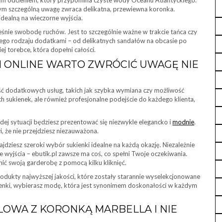
kim odcieniem, który przypomina czyste wody Oceanu Atlantyckiego.
zym szczególną uwagę zwraca delikatna, przewiewna koronka.
idealną na wieczorne wyjścia.
eśnie swobodę ruchów. Jest to szczególnie ważne w trakcie tańca czy
nego rodzaju dodatkami – od delikatnych sandałów na obcasie po
iej torebce, która dopełni całości.
 ONLINE WARTO ZWRÓCIĆ UWAGĘ NIE
ść dodatkowych usług, takich jak szybka wymiana czy możliwość
h sukienek, ale również profesjonalne podejście do każdego klienta,
dej sytuacji będziesz prezentować się niezwykle elegancko i
modnie
.
i, że nie przejdziesz niezauważona.
dziesz szeroki wybór sukienki idealne na każdą okazję. Niezależnie
kie wyjścia – ebutik.pl zawsze ma coś, co spełni Twoje oczekiwania.
nić swoją garderobę z pomocą kilku kliknięć.
odukty najwyższej jakości, które zostały starannie wyselekcjonowane
ienki, wybierasz modę, która jest synonimem doskonałości w każdym
LOWA Z KORONKĄ MARBELLA I NIE