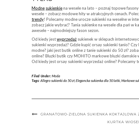
Modne
sukienkie
na wesele na lato – poznaj topowe fasony!
wesele – zobacz modowe hity w atrakcyjnych cenach. Pole
trendy
! Polecamy modne urocze sukienki na weselne w inte
zobacz jakie wybrać? Tania sukienke na wesele dla pań w k
awesele – najmodniejszy fason sezon.
Od kiedy jest
wyprzedaż
sukienek w sklepach internetowych
sukienki wyprzedaż? Gdzie kupić orsay sukienki tanio? Czy 
modne? jaki jest butik online z tanie sukienki do 50 zł? zob
online? Bluzki butik czy MOHITO markowe bluzki damskie wy
Od kiedy jest orsay sukienki wyprzedaż online? Polecamy te
Filed Under:
Moda
Tags:
Allegro sukienki do 50 zł
,
Elegancka sukienka dla 50 latki
,
Markowe suk
GRANATOWO-ZIELONA SUKIENKA KOKTAJLOWA 
KURTKA WIOSEN