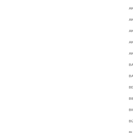
AK
AK
A
A
A
BA
BA
BE
BI
B
BI
BL