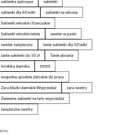
sukienka quiosque
sukienki
sukienki dla 60 latki
sukienki na wiosnę
Sukienki włoskie i francuskie
Sukienki włoskie letnie
sweter w paski
sweter świąteczny
tanie sukienki dla 50 latki
tanie sukienki do 50 zł
Tanie ubrania
torebka damska
ttttttt
wygodne spodnie damskie do pracy
Zara bluzki damskie Wyprzedaż
zara swetry
Zwiewne sukienki na lato wyprzedaż
świąteczne swetry
IDAS