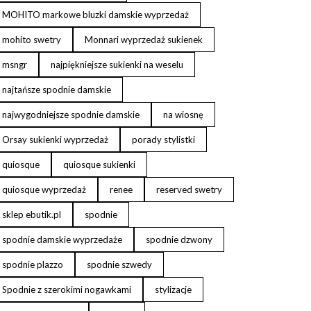
MOHITO markowe bluzki damskie wyprzedaż
mohito swetry
Monnari wyprzedaż sukienek
msngr
najpiękniejsze sukienki na weselu
najtańsze spodnie damskie
najwygodniejsze spodnie damskie
na wiosnę
Orsay sukienki wyprzedaż
porady stylistki
quiosque
quiosque sukienki
quiosque wyprzedaż
renee
reserved swetry
sklep ebutik.pl
spodnie
spodnie damskie wyprzedaże
spodnie dzwony
spodnie plazzo
spodnie szwedy
Spodnie z szerokimi nogawkami
stylizacje