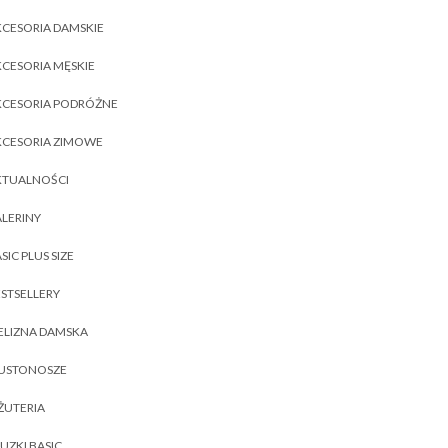
CESORIA DAMSKIE
CESORIA MĘSKIE
KCESORIA PODRÓŻNE
KCESORIA ZIMOWE
KTUALNOŚCI
LERINY
SIC PLUS SIZE
STSELLERY
ELIZNA DAMSKA
IUSTONOSZE
ŻUTERIA
UZKI BASIC