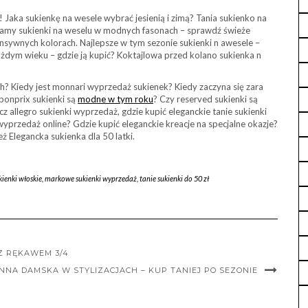
 Jaka sukienkę na wesele wybrać jesienią i zimą? Tania sukienko na
camy sukienki na weselu w modnych fasonach – sprawdź świeże
nsywnych kolorach. Najlepsze w tym sezonie sukienki n awesele –
ażdym wieku – gdzie ją kupić? Koktajlowa przed kolano sukienka n
? Kiedy jest monnari wyprzedaż sukienek? Kiedy zaczyna się zara
bonprix sukienki są
modne w tym roku
? Czy reserved sukienki są
acz allegro sukienki wyprzedaż, gdzie kupić eleganckie tanie sukienki
przedaż online? Gdzie kupić eleganckie kreacje na specjalne okazje?
ż Elegancka sukienka dla 50 latki.
ienki włoskie
,
markowe sukienki wyprzedaż
,
tanie sukienki do 50 zł
Z RĘKAWEM 3/4
NA DAMSKA W STYLIZACJACH – KUP TANIEJ PO SEZONIE