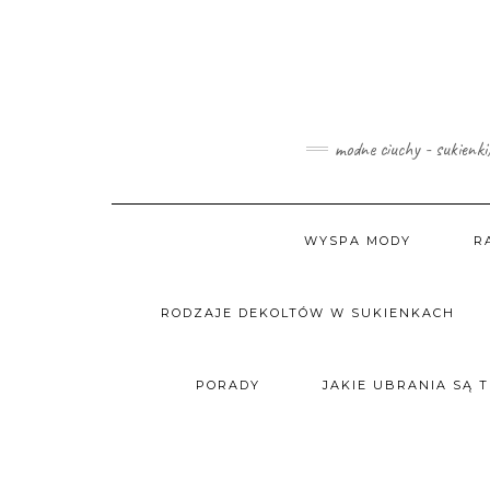
Skip
to
content
modne ciuchy - sukienki
WYSPA MODY
R
RODZAJE DEKOLTÓW W SUKIENKACH
PORADY
JAKIE UBRANIA SĄ 