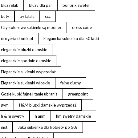
bluz relab
bluzy dla par
bonprix sweter
buty
by lalala
ccc
Czy kolorowe sukienki są modne?
dress code
drogeria ebutik.pl
Elegancka sukienka dla 50 latki
eleganckie bluzki damskie
eleganckie spodnie damskie
Eleganckie sukienki wyprzedaż
Eleganckie sukienki włoskie
fajne ciuchy
Gdzie kupić fajne i tanie ubrania
greenpoint
gym
H&M bluzki damskie wyprzedaż
h & m swetry
h anm
hm swetry damskie
inst
Jaka sukienka dla kobiety po 50?