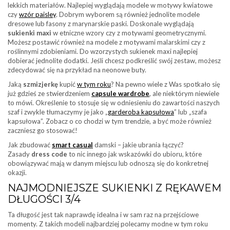
lekkich materiałów. Najlepiej wyglądają modele w motywy kwiatowe
czy
wzór paisley
. Dobrym wyborem są również jednolite modele
dresowe lub fasony z marynarskie paski. Doskonale wyglądają
sukienki maxi
w etniczne wzory czy z motywami geometrycznymi.
Możesz postawić również na modele z motywami malarskimi czy z
roślinnymi zdobieniami. Do wzorzystych sukienek maxi najlepiej
dobierać jednolite dodatki. Jeśli chcesz podkreślić swój zestaw, możesz
zdecydować się na przykład na neonowe buty.
Jaką
szmizjerkę
kupić
w tym roku
? Na pewno wiele z Was spotkało się
już gdzieś ze stwierdzeniem
capsule wardrobe
, ale niektórym niewiele
to mówi. Określenie to stosuje się w odniesieniu do zawartości naszych
szaf i zwykle tłumaczymy je jako „
garderoba kapsułowa
” lub „szafa
kapsułowa”. Zobacz o co chodzi w tym trendzie, a być może również
zaczniesz go stosować!
Jak zbudować
smart casual
damski – jakie ubrania łączyć?
Zasady
dress code
to nic innego jak wskazówki do ubioru, które
obowiązywać mają w danym miejscu lub odnoszą się do konkretnej
okazji.
NAJMODNIEJSZE SUKIENKI Z RĘKAWEM
DŁUGOŚCI 3/4
Ta długość jest tak naprawdę idealna i w sam raz na przejściowe
momenty. Z takich modeli najbardziej polecamy modne w tym roku