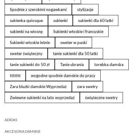
Spodnie z szerokimi nogawkami
stylizacje
sukienka quiosque
sukienki
sukienki dla 60 latki
sukienki na wiosnę
Sukienki włoskie i francuskie
Sukienki włoskie letnie
sweter w paski
sweter świąteczny
tanie sukienki dla 50 latki
tanie sukienki do 50 zł
Tanie ubrania
torebka damska
ttttttt
wygodne spodnie damskie do pracy
Zara bluzki damskie Wyprzedaż
zara swetry
Zwiewne sukienki na lato wyprzedaż
świąteczne swetry
ADIDAS
AKCESORIA DAMSKIE