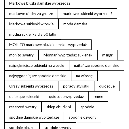
Markowe bluzki damskie wyprzedaż
markowe ciuchy za grosze
markowe sukienki wyprzedaż
Markowe sukienki włoskie
moda damska
modna sukienka dla 50 latki
MOHITO markowe bluzki damskie wyprzedaż
mohito swetry
Monnari wyprzedaż sukienek
msngr
najpiękniejsze sukienki na weselu
najtańsze spodnie damskie
najwygodniejsze spodnie damskie
na wiosnę
Orsay sukienki wyprzedaż
porady stylistki
quiosque
quiosque sukienki
quiosque wyprzedaż
renee
reserved swetry
sklep ebutik.pl
spodnie
spodnie damskie wyprzedaże
spodnie dzwony
spodnie plazzo
spodnie szwedy