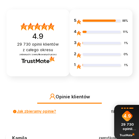
5
88%
4
11%
4.9
3
1%
29 730
opinii klientów
z całego okresu
2
0%
zebranych i zweryfikowanych przez
1
1%
Opinie klientów
Jak zbieramy opinie?
filtry
4.9
29 730
opinii
z całego
okresu
Kamila
zweryfikowano