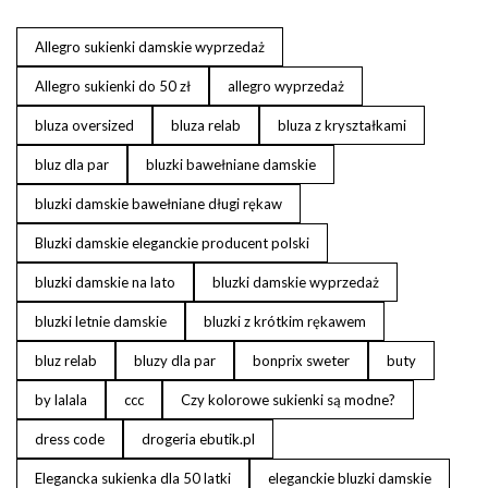
Allegro sukienki damskie wyprzedaż
Allegro sukienki do 50 zł
allegro wyprzedaż
bluza oversized
bluza relab
bluza z kryształkami
bluz dla par
bluzki bawełniane damskie
bluzki damskie bawełniane długi rękaw
Bluzki damskie eleganckie producent polski
bluzki damskie na lato
bluzki damskie wyprzedaż
bluzki letnie damskie
bluzki z krótkim rękawem
bluz relab
bluzy dla par
bonprix sweter
buty
by lalala
ccc
Czy kolorowe sukienki są modne?
dress code
drogeria ebutik.pl
Elegancka sukienka dla 50 latki
eleganckie bluzki damskie