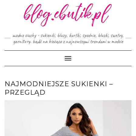
Skip
to
content
modne ciuchy - sukienki, bluzy, kurtki, spodnie, bluzki, swetry,
garnitury. bądź na bieżąco z najnowszymi trendami w modzie
Toggle
Navigation
NAJMODNIEJSZE SUKIENKI –
PRZEGLĄD