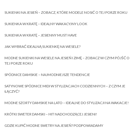
SUKIENKI NA JESIEŃ – ZOBACZ, KTÓRE MODELE NOSIĆ O TEJ PORZE ROKU
SUKIENKA W KRATĘ – IDEALNY WAKACYJNY LOOK
SUKIENKA W KRATĘ – JESIENNY MUST HAVE
JAK WYBRAĆ IDEALNĄ SUKIENKĘ NA WESELE?
MODNE SUKIENKI NA WESELE NA JESIEŃ I ZIMĘ – ZOBACZ W CZYM PÓJŚĆ O
TEJ PORZE ROKU
SPÓDNICE DAMSKIE – NAJMODNIEJSZE TENDENCJE
SATYNOWE SPÓDNICE MIDI W STYLIZACJACH CODZIENNYCH – Z CZYM JE
ŁĄCZYĆ?
MODNE SZORTY DAMSKIE NA LATO – IDEALNE DO STYLIZACJI NA WAKACJE!
KRÓTKI SWETER DAMSKI – HIT NADCHODZĄCEJ JESIENI!
GDZIE KUPIĆ MODNE SWETRY NA JESIEŃ? PODPOWIADAMY