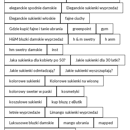
eleganckie spodnie damskie
Eleganckie sukienki wyprzedaż
Eleganckie sukienki włoskie
fajne ciuchy
Gdzie kupić fajne i tanie ubrania
greenpoint
gym
H&M bluzki damskie wyprzedaż
h & m swetry
h anm
hm swetry damskie
inst
Jaka sukienka dla kobiety po 50?
Jakie sukienki dla 30 latki?
Jakie sukienki odmładzają?
Jakie sukienki wyszczuplają?
kolorowe sukienki
Kolorowe sukienki na wiosnę
kolorowy sweter w paski
kosmetyki
koszulowe sukienki
kup bluzę z eButik
letnie wyprzedaże
Limango sukienki wyprzedaż
Luksusowe bluzki damskie
mango ubrania
mapped