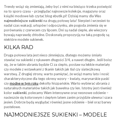
Trendy wciąż się zmieniają, żeby być z nimi na bieżąco trzeba poświęcić
na to sporo czasu – przeglądać najnowsze kolekcje, magazyny oraz
książki modowe lub czytać blog ebutik.pl! Dzisiaj mamy dla Was
najmodniejsze sukienki
na drugą połowę lata! Sierpień i wrzesień to
nadal czas wakacji, urlopów i odpoczynku, ale pogoda zmienia się w
porównaniu z czerwcem czy lipcem. Dni są nadal ciepłe, ale wieczory
bywają naprawdę chłodne. Doskonałą propozycją na taką pogodę są
niektóre modele sukienek.
KILKA RAD
Druga połowa lata jest nieco zimniejsza, dlatego możemy śmiało
stawiać na sukienki z rękawem długości 3/4, a nawet długim. Jeśli boisz
się, że w takim ubraniu będzie Ci za ciepło, postaw na lekkie materiały
czy modele z wstawkami z tkanin takich jak tiul czy siateczkową
warstwą. Z drugiej strony, warto pamiętać, że wciąż mamy lato i nosić
charakterystyczne dla tego okresy wzory – kwiaty, marynarskie paski
czy
modne w tym roku
dekolty hiszpańskie. Warto wybierać ubrania z
naturalnych materiałów takich jak bawełna czy len. Istotny jest również
kolor
sukienki
, polecamy Wam intensywne oraz neonowe odcienie –
nacieszcie się kolorowym i ciepłym latem zanim przyjdzie ulewna i szara
jesień. Dobrze będą wyglądać również jasne odcienie – biel oraz barwy
pastelowe.
NAJMODNIEJSZE SUKIENKI – MODELE