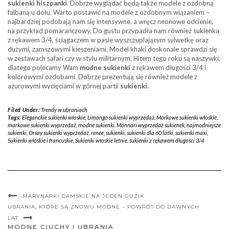
sukienki hiszpanki
. Dobrze wyglądać będą także modele z ozdobną
falbaną u dołu. Warto postawić na modele z ozdobnym wiązaniem –
najbardziej podobają nam się intensywne, a wręcz neonowe odcienie,
na przykład pomarańczowy. Do gustu przypadła nam również sukienka
z rękawem 3/4, ściągaczem w pasie wyszczuplającym sylwetkę oraz
dużymi, zamszowymi kieszeniami. Model khaki doskonale sprawdzi się
w zestawach safari czy w stylu militarnym. Hitem tego roku są naszywki,
dlatego polecamy Wam
modne sukienki
z rękawem długości 3/4 i
kolorowymi ozdobami. Dobrze prezentują się również modele z
ażurowymi wycięciami w górnej partii
sukienki
.
Filed Under:
Trendy w ubraniach
Tags:
Eleganckie sukienki włoskie
,
Limango sukienki wyprzedaż
,
Markowe sukienki włoskie
,
markowe sukienki wyprzedaż
,
modne sukienki
,
Monnari wyprzedaż sukienek
,
najmodniejsze
sukienki
,
Orsay sukienki wyprzedaż
,
renee
,
sukienki
,
sukienki dla 60 latki
,
sukienki maxi
,
Sukienki włoskie i francuskie
,
Sukienki włoskie letnie
,
sukienki z rękawem długości 3/4
MARYNARKI DAMSKIE NA JEDEN GUZIK
UBRANIA, KTÓRE SĄ ZNOWU MODNE – POWRÓT DO DAWNYCH
LAT
MODNE CIUCHY I UBRANIA