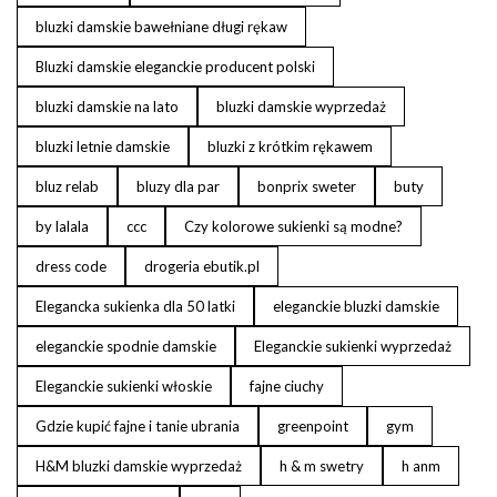
bluzki damskie bawełniane długi rękaw
Bluzki damskie eleganckie producent polski
bluzki damskie na lato
bluzki damskie wyprzedaż
bluzki letnie damskie
bluzki z krótkim rękawem
bluz relab
bluzy dla par
bonprix sweter
buty
by lalala
ccc
Czy kolorowe sukienki są modne?
dress code
drogeria ebutik.pl
Elegancka sukienka dla 50 latki
eleganckie bluzki damskie
eleganckie spodnie damskie
Eleganckie sukienki wyprzedaż
Eleganckie sukienki włoskie
fajne ciuchy
Gdzie kupić fajne i tanie ubrania
greenpoint
gym
H&M bluzki damskie wyprzedaż
h & m swetry
h anm