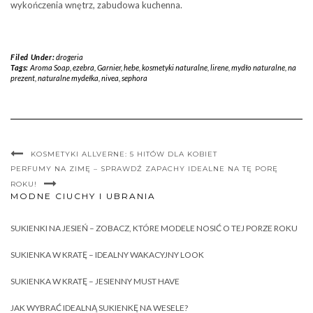
wykończenia wnętrz, zabudowa kuchenna.
Filed Under:
drogeria
Tags:
Aroma Soap
,
ezebra
,
Garnier
,
hebe
,
kosmetyki naturalne
,
lirene
,
mydło naturalne
,
na
prezent
,
naturalne mydełka
,
nivea
,
sephora
KOSMETYKI ALLVERNE: 5 HITÓW DLA KOBIET
PERFUMY NA ZIMĘ – SPRAWDŹ ZAPACHY IDEALNE NA TĘ PORĘ
ROKU!
MODNE CIUCHY I UBRANIA
SUKIENKI NA JESIEŃ – ZOBACZ, KTÓRE MODELE NOSIĆ O TEJ PORZE ROKU
SUKIENKA W KRATĘ – IDEALNY WAKACYJNY LOOK
SUKIENKA W KRATĘ – JESIENNY MUST HAVE
JAK WYBRAĆ IDEALNĄ SUKIENKĘ NA WESELE?