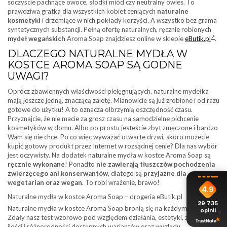
soczyście pachnące owoce, słodki miód czy neutralny owies. To
prawdziwa gratka dla wszystkich kobiet ceniących
naturalne
kosmetyki
i drzemiące w nich pokłady korzyści. A wszystko bez grama
syntetycznych substancji. Pełną ofertę naturalnych, ręcznie robionych
mydeł wegańskich
Aroma Soap znajdziesz online w sklepie
eButik.pl
.
DLACZEGO NATURALNE MYDŁA W
KOSTCE AROMA SOAP SĄ GODNE
UWAGI?
Oprócz zbawiennych właściwości pielęgnujących, naturalne mydełka
mają jeszcze jedną, znaczącą zaletę. Mianowicie są już zrobione i od razu
gotowe do użytku! A to oznacza olbrzymią oszczędność czasu.
Przyznajcie, że nie macie za grosz czasu na samodzielne pichcenie
kosmetyków w domu. Albo po prostu jesteście zbyt zmęczone i bardzo
Wam się nie chce. Po co więc wyważać otwarte drzwi, skoro możecie
kupić gotowy produkt przez Internet w rozsądnej cenie? Dla nas wybór
jest oczywisty. Na dodatek naturalne mydła w kostce Aroma Soap są
ręcznie wykonane
! Ponadto
nie zawierają tłuszczów pochodzenia
zwierzęcego ani konserwantów
, dlatego są
przyjazne dla
wegetarian oraz wegan
. To robi wrażenie, brawo!
4.9
Naturalne mydła w kostce Aroma Soap – drogeria eButik.pl
29 735
Naturalne mydła w kostce Aroma Soap bronią się na każdym polu.
opinii
Zdały nasz test wzorowo pod względem działania, estetyki, zapachu,
z całego
okresu
ilości i różnorodności dostępnych wariantów oraz wyglądu