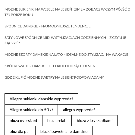
MODNE SUKIENKI NA WESELE NA JESIEŃ I ZIMĘ – ZOBACZ W CZYM PÓJŚĆ O
TEJ PORZE ROKU
SPÓDNICE DAMSKIE – NAJMODNIEJSZE TENDENCJE
SATYNOWE SPÓDNICE MIDI W STYLIZACJACH CODZIENNYCH – Z CZYM JE
ŁĄCZYĆ?
MODNE SZORTY DAMSKIE NA LATO – IDEALNE DO STYLIZACJI NA WAKACJE!
KRÓTKI SWETER DAMSKI – HIT NADCHODZĄCEJ JESIENI!
GDZIE KUPIĆ MODNE SWETRY NA JESIEŃ? PODPOWIADAMY
Allegro sukienki damskie wyprzedaż
Allegro sukienki do 50 zł
allegro wyprzedaż
bluza oversized
bluza relab
bluza z kryształkami
bluz dla par
bluzki bawełniane damskie