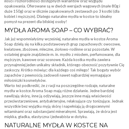
ilości i różnorodności dostępnych wariantów oraz wyglądu
opakowania. Oferowane są w dwóch wersjach wagowych (małe 80g i
duże 150g) oraz w ślicznie zapakowanych zestawach po 3 kostki (dla
kobiet i mężczyzn). Dlatego naturalne mydła w kostce to idealny
pomysł na prezent dla bliskiej osoby!
MYDŁA AROMA SOAP – CO WYBRAĆ?
Jak już wspomniałyśmy wcześniej, naturalne mydła w kostce Aroma
Soap dzielą się na kilka podstawowych grup zapachowych: owocowe,
kwiatowe, zbożowe, mleczne, ziołowo-roślinne oraz pozostałe. W
ostatniej grupie znajdziecie m. in. mydło z miodem, perfumowane, dla
mężczyzn, kawowe oraz sosnowe. Każda kostka mydła zawiera
przynajmniej jeden unikalny składnik, którego obecność pozytywnie Cię
zaskoczy. Krótko mówiąc: dla każdego coś miłego! Tak bogaty wybór
zapachów z pewnością zadowoli nawet najbardziej wymagające
miłośniczki kosmetyków.
Warto też podkreślić, że z racji na poszczególne rodzaje, naturalne
mydła w kostce Aroma Soap mają różne działanie. Jedne bardziej
nawilżają skórę, inne ją odżywiają, jeszcze inne mają właściwości
przeciwstarzeniowe, antybakteryjne, relaksujące czy tonizujące. Jednak
wszystkie bez wyjątku myją skórę i napełniają ją drogocennymi
witaminami oraz substancjami mineralnymi. Sprawiają, że skóra jest
miękka, gładka, elastyczna i jedwabista w dotyku.
NATURALNE MYDŁA W KOSTCE NA