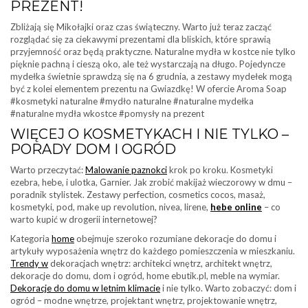
PREZENT!
Zbliżają się Mikołajki oraz czas świąteczny. Warto już teraz zacząć
rozglądać się za ciekawymi prezentami dla bliskich, które sprawią
przyjemność oraz będą praktyczne. Naturalne mydła w kostce nie tylko
pięknie pachną i cieszą oko, ale też wystarczają na długo. Pojedyncze
mydełka świetnie sprawdzą się na 6 grudnia, a zestawy mydełek mogą
być z kolei elementem prezentu na Gwiazdkę! W ofercie Aroma Soap
#kosmetyki naturalne #mydło naturalne #naturalne mydełka
#naturalne mydła wkostce #pomysły na prezent
WIĘCEJ O KOSMETYKACH I NIE TYLKO –
PORADY DOM I OGRÓD
Warto przeczytać:
Malowanie paznokci
krok po kroku. Kosmetyki
ezebra, hebe, i ulotka, Garnier. Jak zrobić makijaż wieczorowy w dmu –
poradnik stylistek. Zestawy perfection, cosmetics cocos, masaż,
kosmetyki, pod, make up revolution, nivea, lirene,
hebe online
– co
warto kupić w drogerii internetowej?
Kategoria
home
obejmuje szeroko rozumiane dekoracje do domu i
artykuły wyposażenia wnętrz do każdego pomieszczenia w mieszkaniu.
Trendy w
dekoracjach wnętrz: architekci wnętrz, architekt wnętrz,
dekoracje do domu, dom i ogród, home ebutik.pl, meble na wymiar.
Dekoracje do domu w letnim klimacie
i nie tylko. Warto zobaczyć: dom i
ogród – modne wnętrze, projektant wnętrz, projektowanie wnętrz,