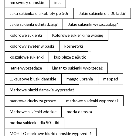
hm swetry damskie
inst
Jaka sukienka dla kobiety po 50?
Jakie sukienki dla 30 latki?
Jakie sukienki odmładzają?
Jakie sukienki wyszczuplają?
kolorowe sukienki
Kolorowe sukienki na wiosnę
kolorowy sweter w paski
kosmetyki
koszulowe sukienki
kup bluzę z eButik
letnie wyprzedaże
Limango sukienki wyprzedaż
Luksusowe bluzki damskie
mango ubrania
mapped
Markowe bluzki damskie wyprzedaż
markowe ciuchy za grosze
markowe sukienki wyprzedaż
Markowe sukienki włoskie
moda damska
modna sukienka dla 50 latki
MOHITO markowe bluzki damskie wyprzedaż