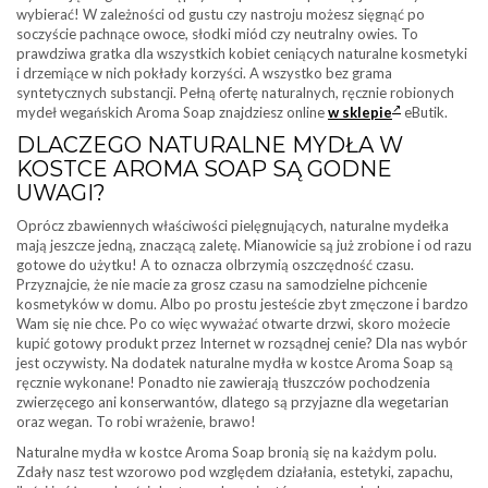
wybierać! W zależności od gustu czy nastroju możesz sięgnąć po
soczyście pachnące owoce, słodki miód czy neutralny owies. To
prawdziwa gratka dla wszystkich kobiet ceniących naturalne kosmetyki
i drzemiące w nich pokłady korzyści. A wszystko bez grama
syntetycznych substancji. Pełną ofertę naturalnych, ręcznie robionych
mydeł wegańskich Aroma Soap znajdziesz online
w sklepie
eButik.
DLACZEGO NATURALNE MYDŁA W
KOSTCE AROMA SOAP SĄ GODNE
UWAGI?
Oprócz zbawiennych właściwości pielęgnujących, naturalne mydełka
mają jeszcze jedną, znaczącą zaletę. Mianowicie są już zrobione i od razu
gotowe do użytku! A to oznacza olbrzymią oszczędność czasu.
Przyznajcie, że nie macie za grosz czasu na samodzielne pichcenie
kosmetyków w domu. Albo po prostu jesteście zbyt zmęczone i bardzo
Wam się nie chce. Po co więc wyważać otwarte drzwi, skoro możecie
kupić gotowy produkt przez Internet w rozsądnej cenie? Dla nas wybór
jest oczywisty. Na dodatek naturalne mydła w kostce Aroma Soap są
ręcznie wykonane! Ponadto nie zawierają tłuszczów pochodzenia
zwierzęcego ani konserwantów, dlatego są przyjazne dla wegetarian
oraz wegan. To robi wrażenie, brawo!
Naturalne mydła w kostce Aroma Soap bronią się na każdym polu.
Zdały nasz test wzorowo pod względem działania, estetyki, zapachu,