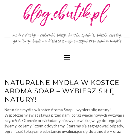
Skip
to
content
modne ciuchy - sukienki, bluzy, kurtki, spodnie, bluzki, swetry,
garnitury. bądź na bieżąco z najnowszymi trendami w modzie
Toggle
Navigation
NATURALNE MYDŁA W KOSTCE
AROMA SOAP – WYBIERZ SIŁĘ
NATURY!
Naturalne mydła w kostce Aroma Soap – wybierz siłę natury!
Współczesny świat stawia przed nami coraz więcej nowych wyzwań i
zagrożeń. Obecnie przykładamy niezwykle wielką wagę do tego jak
żyjemy, co jemy i czym oddychamy. Staramy się segregować odpady,
ograniczać toksyczne substancje uwalniające się do atmosfery oraz