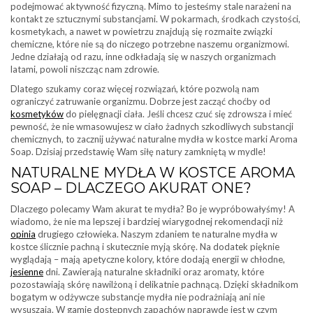
podejmować aktywność fizyczną. Mimo to jesteśmy stale narażeni na
kontakt ze sztucznymi substancjami. W pokarmach, środkach czystości,
kosmetykach, a nawet w powietrzu znajdują się rozmaite związki
chemiczne, które nie są do niczego potrzebne naszemu organizmowi.
Jedne działają od razu, inne odkładają się w naszych organizmach
latami, powoli niszcząc nam zdrowie.
Dlatego szukamy coraz więcej rozwiązań, które pozwolą nam
ograniczyć zatruwanie organizmu. Dobrze jest zacząć choćby od
kosmetyków
do pielęgnacji ciała. Jeśli chcesz czuć się zdrowsza i mieć
pewność, że nie wmasowujesz w ciało żadnych szkodliwych substancji
chemicznych, to zacznij używać naturalne mydła w kostce marki Aroma
Soap. Dzisiaj przedstawię Wam siłę natury zamkniętą w mydle!
NATURALNE MYDŁA W KOSTCE AROMA
SOAP – DLACZEGO AKURAT ONE?
Dlaczego polecamy Wam akurat te mydła? Bo je wypróbowałyśmy! A
wiadomo, że nie ma lepszej i bardziej wiarygodnej rekomendacji niż
opinia
drugiego człowieka. Naszym zdaniem te naturalne mydła w
kostce ślicznie pachną i skutecznie myją skórę. Na dodatek pięknie
wyglądają – mają apetyczne kolory, które dodają energii w chłodne,
jesienne
dni. Zawierają naturalne składniki oraz aromaty, które
pozostawiają skórę nawilżoną i delikatnie pachnącą. Dzięki składnikom
bogatym w odżywcze substancje mydła nie podrażniają ani nie
wysuszają. W gamie dostępnych zapachów naprawdę jest w czym