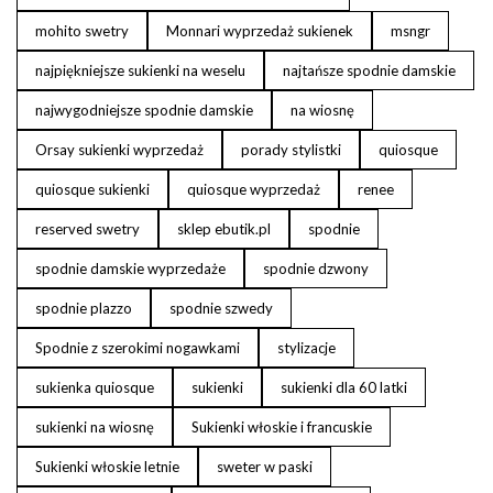
mohito swetry
Monnari wyprzedaż sukienek
msngr
najpiękniejsze sukienki na weselu
najtańsze spodnie damskie
najwygodniejsze spodnie damskie
na wiosnę
Orsay sukienki wyprzedaż
porady stylistki
quiosque
quiosque sukienki
quiosque wyprzedaż
renee
reserved swetry
sklep ebutik.pl
spodnie
spodnie damskie wyprzedaże
spodnie dzwony
spodnie plazzo
spodnie szwedy
Spodnie z szerokimi nogawkami
stylizacje
sukienka quiosque
sukienki
sukienki dla 60 latki
sukienki na wiosnę
Sukienki włoskie i francuskie
Sukienki włoskie letnie
sweter w paski