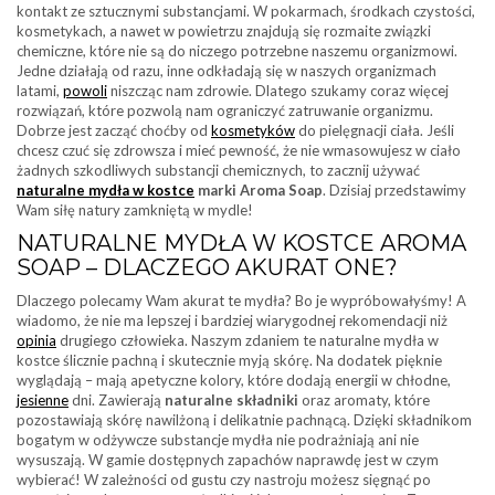
kontakt ze sztucznymi substancjami. W pokarmach, środkach czystości,
kosmetykach, a nawet w powietrzu znajdują się rozmaite związki
chemiczne, które nie są do niczego potrzebne naszemu organizmowi.
Jedne działają od razu, inne odkładają się w naszych organizmach
latami,
powoli
niszcząc nam zdrowie. Dlatego szukamy coraz więcej
rozwiązań, które pozwolą nam ograniczyć zatruwanie organizmu.
Dobrze jest zacząć choćby od
kosmetyków
do pielęgnacji ciała. Jeśli
chcesz czuć się zdrowsza i mieć pewność, że nie wmasowujesz w ciało
żadnych szkodliwych substancji chemicznych, to zacznij używać
naturalne mydła w kostce
marki Aroma Soap
. Dzisiaj przedstawimy
Wam siłę natury zamkniętą w mydle!
NATURALNE MYDŁA W KOSTCE AROMA
SOAP – DLACZEGO AKURAT ONE?
Dlaczego polecamy Wam akurat te mydła? Bo je wypróbowałyśmy! A
wiadomo, że nie ma lepszej i bardziej wiarygodnej rekomendacji niż
opinia
drugiego człowieka. Naszym zdaniem te naturalne mydła w
kostce ślicznie pachną i skutecznie myją skórę. Na dodatek pięknie
wyglądają – mają apetyczne kolory, które dodają energii w chłodne,
jesienne
dni. Zawierają
naturalne składniki
oraz aromaty, które
pozostawiają skórę nawilżoną i delikatnie pachnącą. Dzięki składnikom
bogatym w odżywcze substancje mydła nie podrażniają ani nie
wysuszają. W gamie dostępnych zapachów naprawdę jest w czym
wybierać! W zależności od gustu czy nastroju możesz sięgnąć po