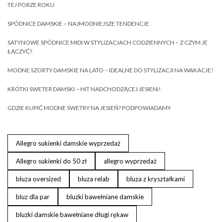
TEJ PORZE ROKU
SPÓDNICE DAMSKIE – NAJMODNIEJSZE TENDENCJE
SATYNOWE SPÓDNICE MIDI W STYLIZACJACH CODZIENNYCH – Z CZYM JE
ŁĄCZYĆ?
MODNE SZORTY DAMSKIE NA LATO – IDEALNE DO STYLIZACJI NA WAKACJE!
KRÓTKI SWETER DAMSKI – HIT NADCHODZĄCEJ JESIENI!
GDZIE KUPIĆ MODNE SWETRY NA JESIEŃ? PODPOWIADAMY
Allegro sukienki damskie wyprzedaż
Allegro sukienki do 50 zł
allegro wyprzedaż
bluza oversized
bluza relab
bluza z kryształkami
bluz dla par
bluzki bawełniane damskie
bluzki damskie bawełniane długi rękaw