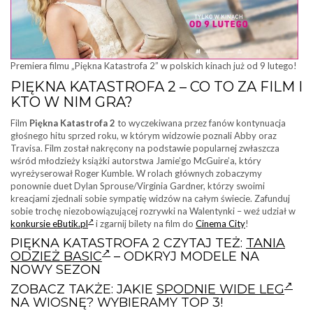
Premiera filmu „Piękna Katastrofa 2” w polskich kinach już od 9 lutego!
PIĘKNA KATASTROFA 2 – CO TO ZA FILM I
KTO W NIM GRA?
Film
Piękna Katastrofa 2
to wyczekiwana przez fanów kontynuacja
głośnego hitu sprzed roku, w którym widzowie poznali Abby oraz
Travisa. Film został nakręcony na podstawie popularnej zwłaszcza
wśród młodzieży książki autorstwa Jamie’go McGuire’a, który
wyreżyserował Roger Kumble. W rolach głównych zobaczymy
ponownie duet Dylan Sprouse/Virginia Gardner, którzy swoimi
kreacjami zjednali sobie sympatię widzów na całym świecie. Zafunduj
sobie trochę niezobowiązującej rozrywki na Walentynki – weź udział w
konkursie eButik.pl
i zgarnij bilety na film do
Cinema City
!
PIĘKNA KATASTROFA 2 CZYTAJ TEŻ:
TANIA
ODZIEŻ BASIC
– ODKRYJ MODELE NA
NOWY SEZON
ZOBACZ TAKŻE: JAKIE
SPODNIE WIDE LEG
NA WIOSNĘ? WYBIERAMY TOP 3!