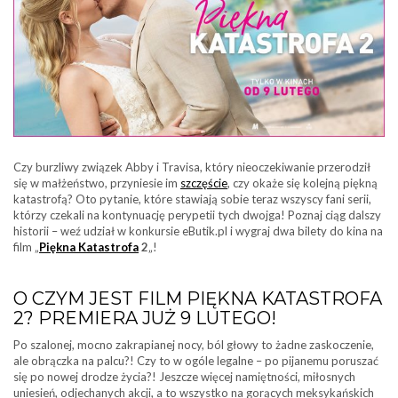
Czy burzliwy związek Abby i Travisa, który nieoczekiwanie przerodził
się w małżeństwo, przyniesie im
szczęście
, czy okaże się kolejną piękną
katastrofą? Oto pytanie, które stawiają sobie teraz wszyscy fani serii,
którzy czekali na kontynuację perypetii tych dwojga! Poznaj ciąg dalszy
historii – weź udział w konkursie eButik.pl i wygraj dwa bilety do kina na
film „
Piękna Katastrofa
2
„!
O CZYM JEST FILM PIĘKNA KATASTROFA
2? PREMIERA JUŻ 9 LUTEGO!
Po szalonej, mocno zakrapianej nocy, ból głowy to żadne zaskoczenie,
ale obrączka na palcu?! Czy to w ogóle legalne – po pijanemu poruszać
się po nowej drodze życia?! Jeszcze więcej namiętności, miłosnych
uniesień, odjechanych akcji, a to wszystko na gorących meksykańskich