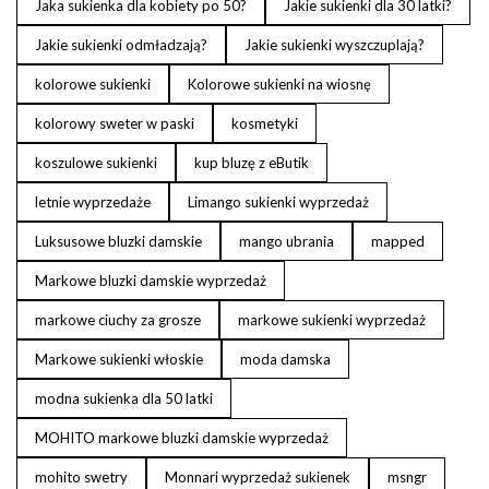
Jaka sukienka dla kobiety po 50?
Jakie sukienki dla 30 latki?
Jakie sukienki odmładzają?
Jakie sukienki wyszczuplają?
kolorowe sukienki
Kolorowe sukienki na wiosnę
kolorowy sweter w paski
kosmetyki
koszulowe sukienki
kup bluzę z eButik
letnie wyprzedaże
Limango sukienki wyprzedaż
Luksusowe bluzki damskie
mango ubrania
mapped
Markowe bluzki damskie wyprzedaż
markowe ciuchy za grosze
markowe sukienki wyprzedaż
Markowe sukienki włoskie
moda damska
modna sukienka dla 50 latki
MOHITO markowe bluzki damskie wyprzedaż
mohito swetry
Monnari wyprzedaż sukienek
msngr