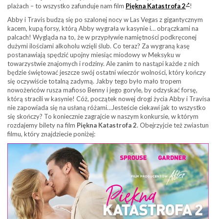
plażach – to wszystko zafunduje nam film
Piękna Katastrofa 2
!
Abby i Travis budzą się po szalonej nocy w Las Vegas z gigantycznym
kacem, kupą forsy, którą Abby wygrała w kasynie i… obrączkami na
palcach! Wygląda na to, że w przypływie namiętności podkręconej
dużymi ilościami alkoholu wzięli ślub. Co teraz? Za wygraną kasę
postanawiają spędzić upojny miesiąc miodowy w Meksyku w
towarzystwie znajomych i rodziny. Ale zanim to nastąpi każde z nich
będzie świętować jeszcze swój ostatni wieczór wolności, który kończy
się oczywiście totalną zadymą. Jakby tego było mało tropem
nowożeńców rusza mafioso Benny i jego goryle, by odzyskać forsę,
którą stracili w kasynie! Cóż, początek nowej drogi życia Abby i Travisa
nie zapowiada się na usłaną różami…Jesteście ciekawi jak to wszystko
się skończy? To koniecznie zagrajcie w naszym konkursie, w którym
rozdajemy bilety na film
Piękna Katastrofa 2
. Obejrzyjcie też zwiastun
filmu, który znajdziecie poniżej: