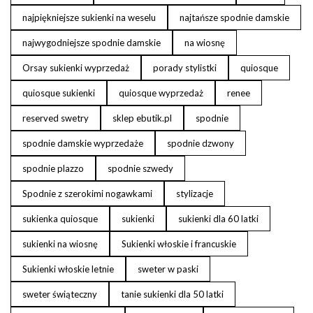
najpiękniejsze sukienki na weselu
najtańsze spodnie damskie
najwygodniejsze spodnie damskie
na wiosnę
Orsay sukienki wyprzedaż
porady stylistki
quiosque
quiosque sukienki
quiosque wyprzedaż
renee
reserved swetry
sklep ebutik.pl
spodnie
spodnie damskie wyprzedaże
spodnie dzwony
spodnie plazzo
spodnie szwedy
Spodnie z szerokimi nogawkami
stylizacje
sukienka quiosque
sukienki
sukienki dla 60 latki
sukienki na wiosnę
Sukienki włoskie i francuskie
Sukienki włoskie letnie
sweter w paski
sweter świąteczny
tanie sukienki dla 50 latki