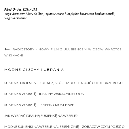
Filed Under:
KONKURS
Tags:
darmowe bilety do kina
,
Dylan Sprouse
,
film piękna katastrofa
,
konkurs ebutik
,
Virginia Gardner
RADIOSTORY – NOWY FILM Z ULUBIEŃCEM WIDZÓW WKRÓTCE
W KINACH!
MODNE CIUCHY I UBRANIA
SUKIENKI NA JESIEŃ – ZOBACZ, KTÓRE MODELE NOSIĆ O TEJ PORZE ROKU
SUKIENKA W KRATĘ – IDEALNY WAKACYJNY LOOK
SUKIENKA W KRATĘ – JESIENNY MUST HAVE
JAK WYBRAĆ IDEALNĄ SUKIENKĘ NA WESELE?
MODNE SUKIENKI NA WESELE NA JESIEŃ I ZIMĘ – ZOBACZ W CZYM PÓJŚĆ O