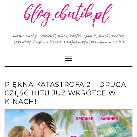
Skip
to
content
modne ciuchy - sukienki, bluzy, kurtki, spodnie, bluzki, swetry,
garnitury. bądź na bieżąco z najnowszymi trendami w modzie
Toggle
Navigation
PIĘKNA KATASTROFA 2 – DRUGA
CZĘŚĆ HITU JUŻ WKRÓTCE W
KINACH!