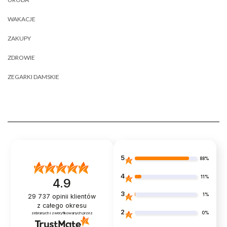
WAKACJE
ZAKUPY
ZDROWIE
ZEGARKI DAMSKIE
5
88%
4
11%
4.9
3
1%
29 737
opinii klientów
z całego okresu
2
0%
zebranych i zweryfikowanych przez