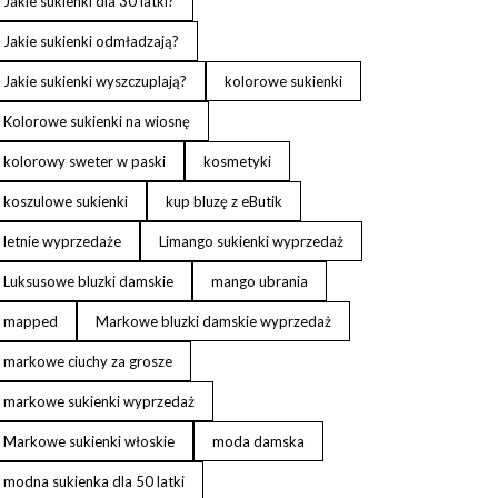
Jakie sukienki dla 30 latki?
Jakie sukienki odmładzają?
Jakie sukienki wyszczuplają?
kolorowe sukienki
Kolorowe sukienki na wiosnę
kolorowy sweter w paski
kosmetyki
koszulowe sukienki
kup bluzę z eButik
letnie wyprzedaże
Limango sukienki wyprzedaż
Luksusowe bluzki damskie
mango ubrania
mapped
Markowe bluzki damskie wyprzedaż
markowe ciuchy za grosze
markowe sukienki wyprzedaż
Markowe sukienki włoskie
moda damska
modna sukienka dla 50 latki