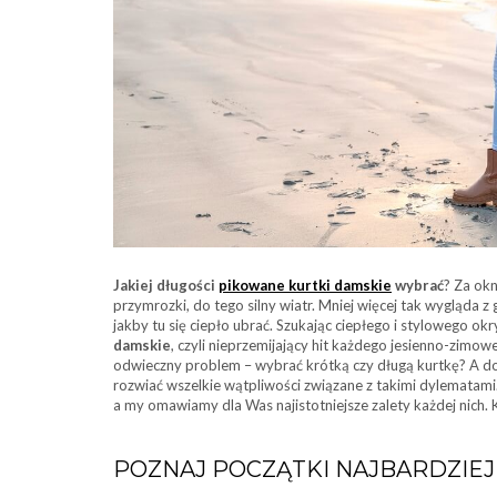
Jakiej długości
pikowane kurtki damskie
wybrać
? Za okn
przymrozki, do tego silny wiatr. Mniej więcej tak wygląda 
jakby tu się ciepło ubrać. Szukając ciepłego i stylowego o
damskie
, czyli nieprzemijający hit każdego jesienno-zimow
odwieczny problem – wybrać krótką czy długą kurtkę? A do 
rozwiać wszelkie wątpliwości związane z takimi dylematami. 
a my omawiamy dla Was najistotniejsze zalety każdej nich. 
POZNAJ POCZĄTKI NAJBARDZIE