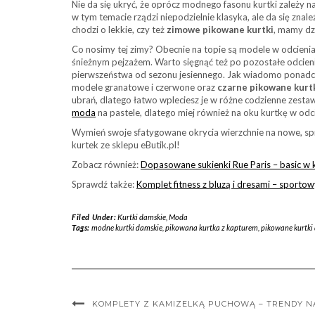
Nie da się ukryć, że oprócz modnego fasonu kurtki zależy n
w tym temacie rządzi niepodzielnie klasyka, ale da się zna
chodzi o lekkie, czy też
zimowe pikowane kurtki
, mamy dz
Co nosimy tej zimy? Obecnie na topie są modele w odcieniac
śnieżnym pejzażem. Warto sięgnąć też po pozostałe odcienie 
pierwszeństwa od sezonu jesiennego. Jak wiadomo ponadcz
modele granatowe i czerwone oraz
czarne pikowane kurt
ubrań, dlatego łatwo wpleciesz je w różne codzienne zesta
moda
na pastele, dlatego miej również na oku kurtkę w odci
Wymień swoje sfatygowane okrycia wierzchnie na nowe, sp
kurtek ze sklepu eButik.pl!
Zobacz również:
Dopasowane sukienki Rue Paris – basic w
Sprawdź także:
Komplet fitness z bluzą i dresami – sporto
Filed Under:
Kurtki damskie
,
Moda
Tags:
modne kurtki damskie
,
pikowana kurtka z kapturem
,
pikowane kurtki
KOMPLETY Z KAMIZELKĄ PUCHOWĄ – TRENDY NA