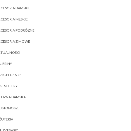
CESORIA DAMSKIE
CESORIA MĘSKIE
KCESORIA PODRÓŻNE
KCESORIA ZIMOWE
KTUALNOŚCI
LERINY
SIC PLUS SIZE
STSELLERY
ELIZNA DAMSKA
IUSTONOSZE
ŻUTERIA
UZKI BASIC