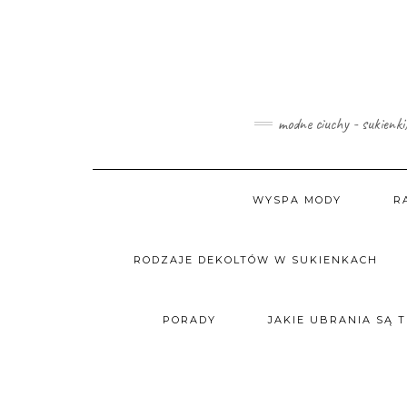
Skip
to
content
modne ciuchy - sukienki
WYSPA MODY
R
RODZAJE DEKOLTÓW W SUKIENKACH
PORADY
JAKIE UBRANIA SĄ 