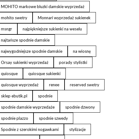
MOHITO markowe bluzki damskie wyprzedaż
mohito swetry
Monnari wyprzedaż sukienek
msngr
najpiękniejsze sukienki na weselu
najtańsze spodnie damskie
najwygodniejsze spodnie damskie
na wiosnę
Orsay sukienki wyprzedaż
porady stylistki
quiosque
quiosque sukienki
quiosque wyprzedaż
renee
reserved swetry
sklep ebutik.pl
spodnie
spodnie damskie wyprzedaże
spodnie dzwony
spodnie plazzo
spodnie szwedy
Spodnie z szerokimi nogawkami
stylizacje