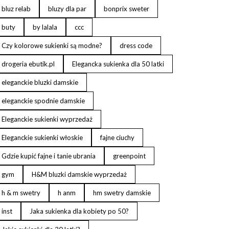
bluz relab
bluzy dla par
bonprix sweter
buty
by lalala
ccc
Czy kolorowe sukienki są modne?
dress code
drogeria ebutik.pl
Elegancka sukienka dla 50 latki
eleganckie bluzki damskie
eleganckie spodnie damskie
Eleganckie sukienki wyprzedaż
Eleganckie sukienki włoskie
fajne ciuchy
Gdzie kupić fajne i tanie ubrania
greenpoint
gym
H&M bluzki damskie wyprzedaż
h & m swetry
h anm
hm swetry damskie
inst
Jaka sukienka dla kobiety po 50?