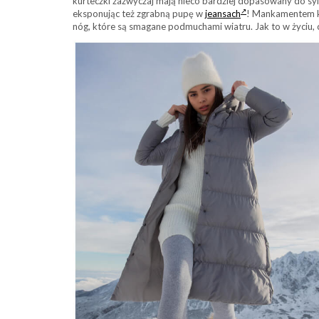
kurteczki zazwyczaj mają nieco bardziej dopasowany do syl
eksponując też zgrabną pupę w
jeansach
! Mankamentem kró
nóg, które są smagane podmuchami wiatru. Jak to w życiu, 