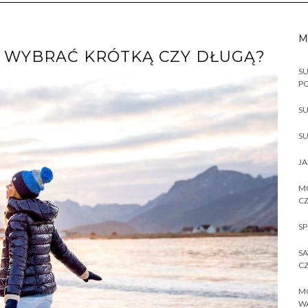
M
J WYBRAĆ KRÓTKĄ CZY DŁUGĄ?
SU
P
SU
SU
JA
MO
CZ
SP
SA
CZ
MO
W