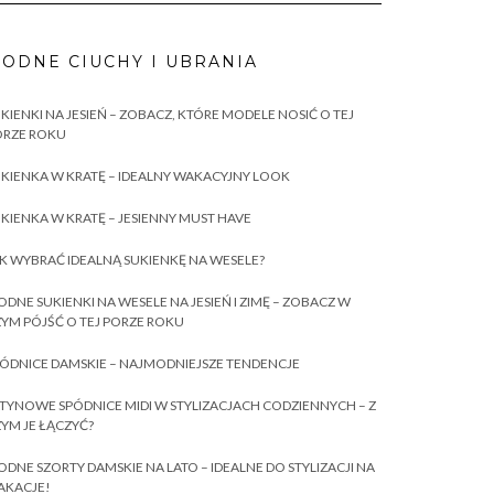
ODNE CIUCHY I UBRANIA
KIENKI NA JESIEŃ – ZOBACZ, KTÓRE MODELE NOSIĆ O TEJ
ORZE ROKU
KIENKA W KRATĘ – IDEALNY WAKACYJNY LOOK
KIENKA W KRATĘ – JESIENNY MUST HAVE
K WYBRAĆ IDEALNĄ SUKIENKĘ NA WESELE?
DNE SUKIENKI NA WESELE NA JESIEŃ I ZIMĘ – ZOBACZ W
YM PÓJŚĆ O TEJ PORZE ROKU
ÓDNICE DAMSKIE – NAJMODNIEJSZE TENDENCJE
TYNOWE SPÓDNICE MIDI W STYLIZACJACH CODZIENNYCH – Z
YM JE ŁĄCZYĆ?
DNE SZORTY DAMSKIE NA LATO – IDEALNE DO STYLIZACJI NA
AKACJE!