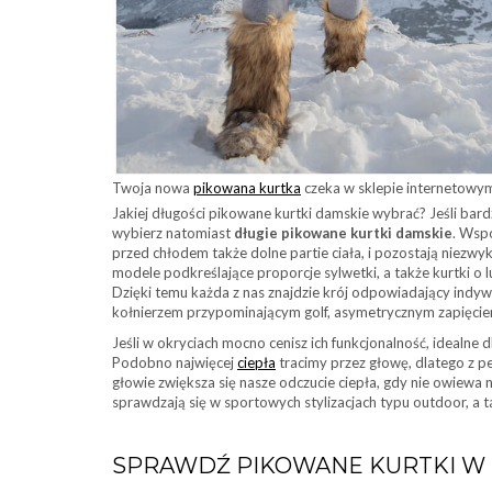
Twoja nowa
pikowana kurtka
czeka w sklepie internetowym
Jakiej długości pikowane kurtki damskie wybrać? Jeśli bardz
wybierz natomiast
długie pikowane kurtki damskie
. Wsp
przed chłodem także dolne partie ciała, i pozostają niezwy
modele podkreślające proporcje sylwetki, a także kurtki o
Dzięki temu każda z nas znajdzie krój odpowiadający in
kołnierzem przypominającym golf, asymetrycznym zapięcie
Jeśli w okryciach mocno cenisz ich funkcjonalność, idealne 
Podobno najwięcej
ciepła
tracimy przez głowę, dlatego z p
głowie zwiększa się nasze odczucie ciepła, gdy nie owiewa 
sprawdzają się w sportowych stylizacjach typu outdoor, a ta
SPRAWDŹ PIKOWANE KURTKI W 