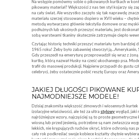
Na wstępie pomówmy sobie o pikowanych kurtkach w kontekśc
pikowany materiał? Większości z nas ten styl kojarzy się 
na cały świat. Ale wszystko zaczęło się tak naprawdę znacz
materiału szerzej stosowano dopiero w XVII wieku – chętni
metodą wytwarzano głównie tekstylia domowe oraz męskie o
podłużnych lub ukośnych przeszyć materiału, jest doskona
sobą warstwami tkaniny skutecznie zatrzymuje ciepło wewną
Czytając historię techniki przeszyć materiału tym bardziej d
1965 roku! Żeby było zabawniej stworzył ją…Amerykanin, S
Gdy przeszedł na emeryturę przeprowadził się wraz z żoną 
kurtkę, którą nazwał Husky na cześć ukochanego psa. Mod
trafił do masowej produkcji. Najpierw przypadł do gustu c
celebryci, żeby ostatecznie pobić resztę Europy oraz Amer
JAKIEJ DŁUGOŚCI PIKOWANE KU
NAJMODNIEJSZE MODELE!
Dzisiaj znakomita większość zimowych i wiosennych kurtek 
izolacyjne właściwości, ale też za ultra
stylowy
wygląd, jaki
najróżniejsze wzory, najczęściej są to proste geometryczne 
wiosną lub przed jesienią, potrzebne są nam zwłaszcza w
lekkich, nie krępujących ruchów okryć, które ochronią nas 
cały rok podkreślać swoje kobiece kształty chętnie wybie