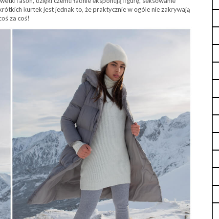
wetki fason, dzięki czemu ładnie eksponują figurę, seksowanie
tkich kurtek jest jednak to, że praktycznie w ogóle nie zakrywają
coś za coś!