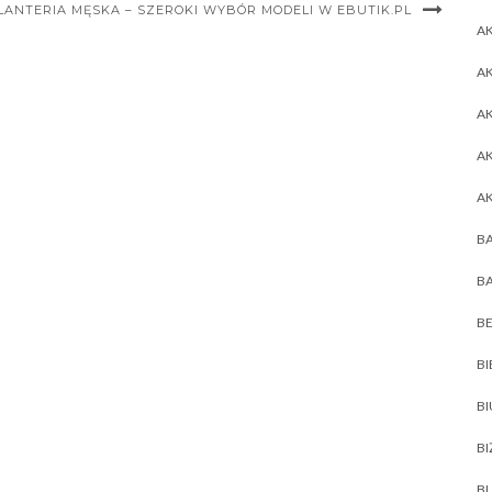
LANTERIA MĘSKA – SZEROKI WYBÓR MODELI W EBUTIK.PL
AK
AK
A
A
A
BA
BA
BE
BI
B
BI
BL