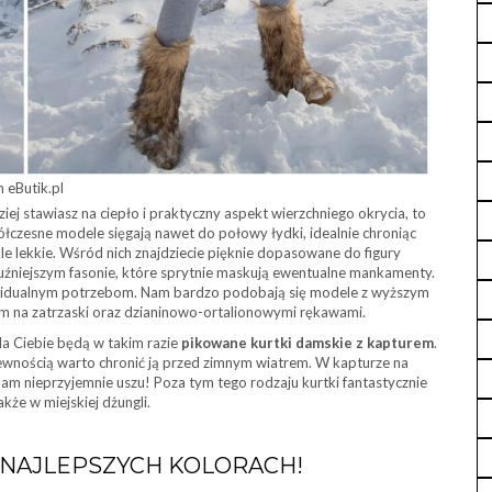
 eButik.pl
iej stawiasz na ciepło i praktyczny aspekt wierzchniego okrycia, to
ółczesne modele sięgają nawet do połowy łydki, idealnie chroniąc
kle lekkie. Wśród nich znajdziecie pięknie dopasowane do figury
 luźniejszym fasonie, które sprytnie maskują ewentualne mankamenty.
dywidualnym potrzebom. Nam bardzo podobają się modele z wyższym
m na zatrzaski oraz dzianinowo-ortalionowymi rękawami.
dla Ciebie będą w takim razie
pikowane kurtki damskie z kapturem
.
ewnością warto chronić ją przed zimnym wiatrem. W kapturze na
nam nieprzyjemnie uszu! Poza tym tego rodzaju kurtki fantastycznie
kże w miejskiej dżungli.
NAJLEPSZYCH KOLORACH!