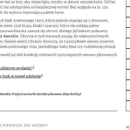
am też na tym, aby miała fajny, modny w danym sezonie kolor. Od lat
leźć też odstępstwa od bezpiecznej normy! Bez względu na to, czy
iś do wyboru imponującą paletę barw.
h bieli, kremowego i ecru, które pięknie stapiają się z zimowym,
ziemi, czyli brązy, khaki i szarości, które nie oddają palmy
asowa klasyka zawsze się obroni, dlatego jej fankom polecamy
ki damskie
. Okrycia w tych barwach pasują do większości innych
wy. Świeże wieści z branży donoszą, że z początkiem wiosny powróci
eniu pudrowego różu, jaśniutkiego baby blue czy rozbielonej pistacji.
rawdź już dziś kolekcję stylowych i przystępnych cenowo pikowanych
 kobiecym wydaniu!
wy look w nowej odsłonie
 damskie
,
Przejściowe kurtki damskie pikowane
,
sklep ebutik.pl
 PIERWSZE DNI WIOSNY!
AD