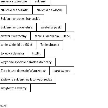
sukienka quiosque
sukienki
sukienki dla 60 latki
sukienki na wiosnę
Sukienki włoskie i francuskie
Sukienki włoskie letnie
sweter w paski
sweter świąteczny
tanie sukienki dla 50 latki
tanie sukienki do 50 zł
Tanie ubrania
torebka damska
ttttttt
wygodne spodnie damskie do pracy
Zara bluzki damskie Wyprzedaż
zara swetry
Zwiewne sukienki na lato wyprzedaż
świąteczne swetry
IDAS