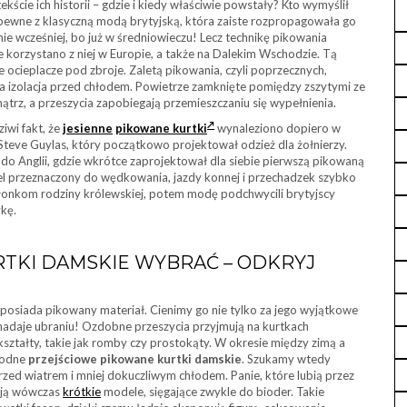
ie ich historii – gdzie i kiedy właściwie powstały? Kto wymyślił
zapewne z klasyczną modą brytyjską, która zaiste rozpropagowała go
nie wcześniej, bo już w średniowieczu! Lecz technikę pikowania
e korzystano z niej w Europie, a także na Dalekim Wschodzie. Tą
cieplacze pod zbroje. Zaletą pikowania, czyli poprzecznych,
ła izolacja przed chłodem. Powietrze zamknięte pomiędzy zszytymi ze
trz, a przeszycia zapobiegają przemieszczaniu się wypełnienia.
ziwi fakt, że
jesienne
pikowane kurtki
wynaleziono dopiero w
teve Guylas, który początkowo projektował odzież dla żołnierzy.
do Anglii, gdzie wkrótce zaprojektował dla siebie pierwszą pikowaną
el przeznaczony do wędkowania, jazdy konnej i przechadzek szybko
złonkom rodziny królewskiej, potem modę podchwycili brytyjscy
ykę.
RTKI DAMSKIE WYBRAĆ – ODKRYJ
posiada pikowany materiał. Cienimy go nie tylko za jego wyjątkowe
 nadaje ubraniu! Ozdobne przeszycia przyjmują na kurtkach
kształty, takie jak romby czy prostokąty. W okresie między zimą a
ygodne
przejściowe pikowane kurtki damskie
. Szukamy wtedy
przed wiatrem i mniej dokuczliwym chłodem. Panie, które lubią przez
rają wówczas
krótkie
modele, sięgające zwykle do bioder. Takie