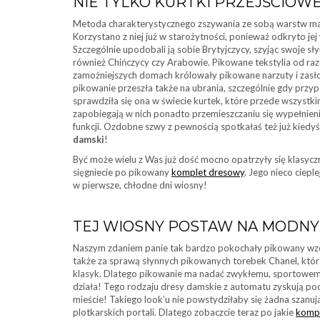
NIE TYLKO KURTKI PRZEJŚCIOW
Metoda charakterystycznego zszywania ze sobą warstw mate
Korzystano z niej już w starożytności, ponieważ odkryto jej 
Szczególnie upodobali ją sobie Brytyjczycy, szyjąc swoje sł
również Chińczycy czy Arabowie. Pikowane tekstylia od ra
zamożniejszych domach królowały pikowane narzuty i zasło
pikowanie przeszła także na ubrania, szczególnie gdy przyp
sprawdziła się ona w świecie kurtek, które przede wszystki
zapobiegają w nich ponadto przemieszczaniu się wypełnienia
funkcji. Ozdobne szwy z pewnością spotkałaś też już kiedyś 
damski
!
Być może wielu z Was już dość mocno opatrzyły się klasycz
sięgniecie po pikowany
komplet dresowy
. Jego nieco ciepl
w pierwsze, chłodne dni wiosny!
TEJ WIOSNY POSTAW NA MODNY
Naszym zdaniem panie tak bardzo pokochały pikowany wzór 
także za sprawą słynnych pikowanych torebek Chanel, które
klasyk. Dlatego pikowanie ma nadać zwykłemu, sportowemu k
działa! Tego rodzaju dresy damskie z automatu zyskują po
mieście! Takiego look’u nie powstydziłaby się żadna szanują
plotkarskich portali. Dlatego zobaczcie teraz po jakie
komp