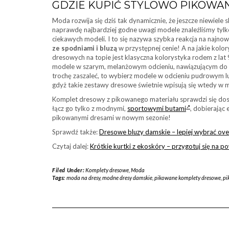
GDZIE KUPIĆ STYLOWO PIKOWA
Moda rozwija się dziś tak dynamicznie, że jeszcze niewie
naprawdę najbardziej godne uwagi modele znaleźliśmy tylko
ciekawych modeli. I to się nazywa szybka reakcja na najn
ze spodniami i bluzą
w przystępnej cenie! A na jakie ko
dresowych na topie jest klasyczna kolorystyka rodem z lat 9
modele w szarym, melanżowym odcieniu, nawiązującym do mod
trochę zaszaleć, to wybierz modele w odcieniu pudrowym lu
gdyż takie zestawy dresowe świetnie wpisują się wtedy w 
Komplet dresowy z pikowanego materiału sprawdzi się do
łącz go tylko z modnymi,
sportowymi butami
, dobierając
pikowanymi dresami w nowym sezonie!
Sprawdź także:
Dresowe bluzy damskie – lepiej wybrać over
Czytaj dalej:
Krótkie kurtki z ekoskóry – przygotuj się na p
Filed Under:
Komplety dresowe
,
Moda
Tags:
moda na dresy
,
modne dresy damskie
,
pikowane komplety dresowe
,
pi