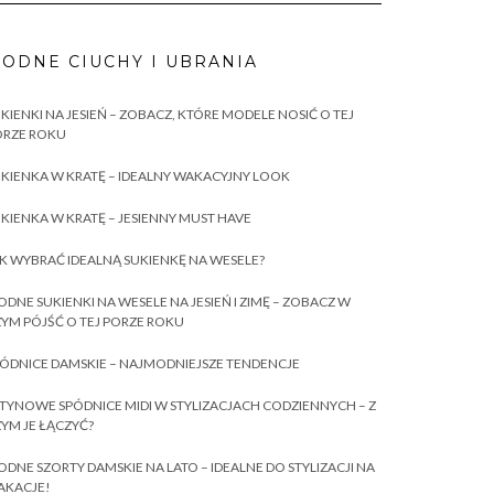
ODNE CIUCHY I UBRANIA
KIENKI NA JESIEŃ – ZOBACZ, KTÓRE MODELE NOSIĆ O TEJ
ORZE ROKU
KIENKA W KRATĘ – IDEALNY WAKACYJNY LOOK
KIENKA W KRATĘ – JESIENNY MUST HAVE
K WYBRAĆ IDEALNĄ SUKIENKĘ NA WESELE?
DNE SUKIENKI NA WESELE NA JESIEŃ I ZIMĘ – ZOBACZ W
YM PÓJŚĆ O TEJ PORZE ROKU
ÓDNICE DAMSKIE – NAJMODNIEJSZE TENDENCJE
TYNOWE SPÓDNICE MIDI W STYLIZACJACH CODZIENNYCH – Z
YM JE ŁĄCZYĆ?
DNE SZORTY DAMSKIE NA LATO – IDEALNE DO STYLIZACJI NA
AKACJE!