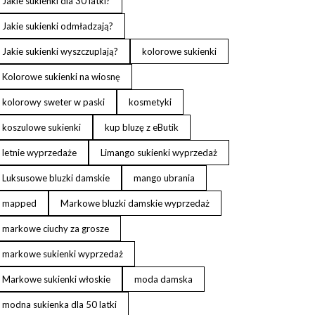
Jakie sukienki dla 30 latki?
Jakie sukienki odmładzają?
Jakie sukienki wyszczuplają?
kolorowe sukienki
Kolorowe sukienki na wiosnę
kolorowy sweter w paski
kosmetyki
koszulowe sukienki
kup bluzę z eButik
letnie wyprzedaże
Limango sukienki wyprzedaż
Luksusowe bluzki damskie
mango ubrania
mapped
Markowe bluzki damskie wyprzedaż
markowe ciuchy za grosze
markowe sukienki wyprzedaż
Markowe sukienki włoskie
moda damska
modna sukienka dla 50 latki