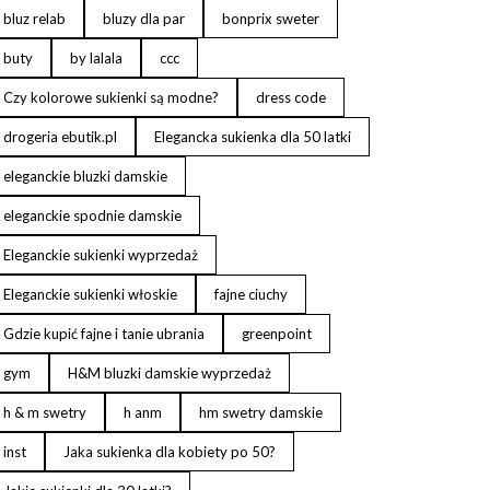
bluz relab
bluzy dla par
bonprix sweter
buty
by lalala
ccc
Czy kolorowe sukienki są modne?
dress code
drogeria ebutik.pl
Elegancka sukienka dla 50 latki
eleganckie bluzki damskie
eleganckie spodnie damskie
Eleganckie sukienki wyprzedaż
Eleganckie sukienki włoskie
fajne ciuchy
Gdzie kupić fajne i tanie ubrania
greenpoint
gym
H&M bluzki damskie wyprzedaż
h & m swetry
h anm
hm swetry damskie
inst
Jaka sukienka dla kobiety po 50?