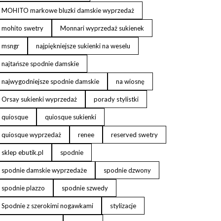
MOHITO markowe bluzki damskie wyprzedaż
mohito swetry
Monnari wyprzedaż sukienek
msngr
najpiękniejsze sukienki na weselu
najtańsze spodnie damskie
najwygodniejsze spodnie damskie
na wiosnę
Orsay sukienki wyprzedaż
porady stylistki
quiosque
quiosque sukienki
quiosque wyprzedaż
renee
reserved swetry
sklep ebutik.pl
spodnie
spodnie damskie wyprzedaże
spodnie dzwony
spodnie plazzo
spodnie szwedy
Spodnie z szerokimi nogawkami
stylizacje