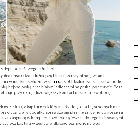
sklepu odzieżowego eButik.pl
y dres oversize
, z luźniejszą bluzą i szerszymi nogawkami.
ania w męskim stylu znów są
na czasie
! Idealnie wpisują się w modę
zapką bejsbolówką oraz białymi adidasami na grubej podeszwie. Poza
 oferuje przy okazji dużo większy komfort noszenia i swobodę
dres z bluzą z kapturem
, który należy do grona tegorocznych must
ej praktyczny, a w dodatku sprawdza się idealnie zarówno do noszenia
 z bluzą kangurką w komplecie ozdobioną jeszcze do tego haftowanymi
bluzą bez kaptura w zestawie, dlatego też miej je na oku!