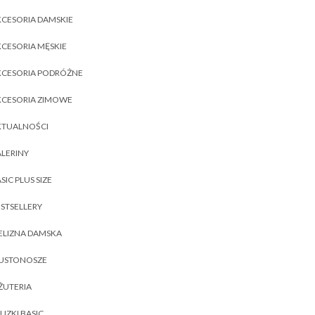
CESORIA DAMSKIE
CESORIA MĘSKIE
KCESORIA PODRÓŻNE
KCESORIA ZIMOWE
KTUALNOŚCI
LERINY
SIC PLUS SIZE
STSELLERY
ELIZNA DAMSKA
IUSTONOSZE
ŻUTERIA
UZKI BASIC