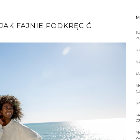
M
JAK FAJNIE PODKRĘCIĆ
SU
P
SU
SU
JA
MO
CZ
SP
SA
CZ
MO
W