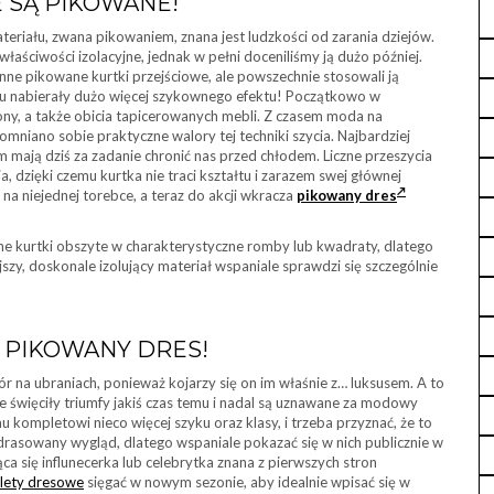
E SĄ PIKOWANE!
riału, zwana pikowaniem, znana jest ludzkości od zarania dziejów.
właściwości izolacyjne, jednak w pełni doceniliśmy ją dużo później.
ynne pikowane kurtki przejściowe, ale powszechnie stosowali ją
zu nabierały dużo więcej szykownego efektu! Początkowo w
ny, a także obicia tapicerowanych mebli. Z czasem moda na
omniano sobie praktyczne walory tej techniki szycia. Najbardziej
m mają dziś za zadanie chronić nas przed chłodem. Liczne przeszycia
, dzięki czemu kurtka nie traci kształtu i zarazem swej głównej
na niejednej torebce, a teraz do akcji wkracza
pikowany dres
ne kurtki obszyte w charakterystyczne romby lub kwadraty, dlatego
ejszy, doskonale izolujący materiał wspaniale sprawdzi się szczególnie
 PIKOWANY DRES!
na ubraniach, ponieważ kojarzy się on im właśnie z… luksusem. A to
 święciły triumfy jakiś czas temu i nadal są uznawane za modowy
ompletowi nieco więcej szyku oraz klasy, i trzeba przyznać, że to
drasowany wygląd, dlatego wspaniale pokazać się w nich publicznie w
ca się influnecerka lub celebrytka znana z pierwszych stron
lety dresowe
sięgać w nowym sezonie, aby idealnie wpisać się w