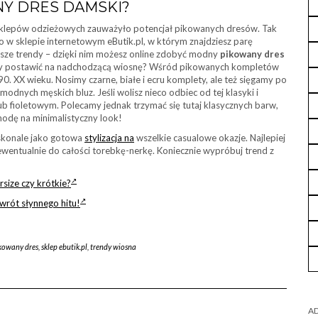
NY DRES DAMSKI?
le sklepów odzieżowych zauważyło potencjał pikowanych dresów. Tak
 w sklepie internetowym eButik.pl, w którym znajdziesz parę
owsze trendy – dzięki nim możesz online zdobyć modny
pikowany dres
lory postawić na nadchodzącą wiosnę? Wśród pikowanych kompletów
0. XX wieku. Nosimy czarne, białe i ecru komplety, ale też sięgamy po
nych męskich bluz. Jeśli wolisz nieco odbiec od tej klasyki i
b fioletowym. Polecamy jednak trzymać się tutaj klasycznych barw,
modę na minimalistyczny look!
skonale jako gotowa
stylizacja na
wszelkie casualowe okazje. Najlepiej
 ewentualnie do całości torebkę-nerkę. Koniecznie wypróbuj trend z
size czy krótkie?
owrót słynnego hitu!
kowany dres
,
sklep ebutik.pl
,
trendy wiosna
AD