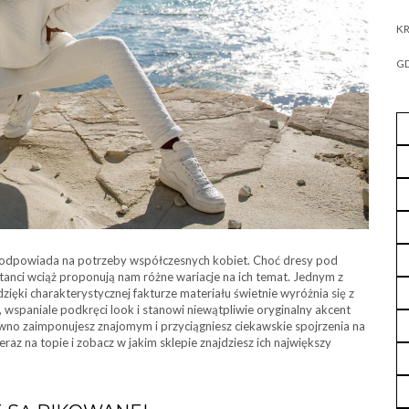
KR
GD
j odpowiada na potrzeby współczesnych kobiet. Choć dresy pod
anci wciąż proponują nam różne wariacje na ich temat. Jednym z
 dzięki charakterystycznej fakturze materiału świetnie wyróżnia się z
wspaniale podkręci look i stanowi niewątpliwie oryginalny akcent
o zaimponujesz znajomym i przyciągniesz ciekawskie spojrzenia na
raz na topie i zobacz w jakim sklepie znajdziesz ich największy