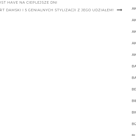
T HAVE NA CIEPLEJSZE DNI
AK
IRT DAMSKI I 5 GENIALNYCH STYLIZACJI Z JEGO UDZIAŁEM!
AK
A
A
A
BA
BA
BE
BI
B
BI
BL