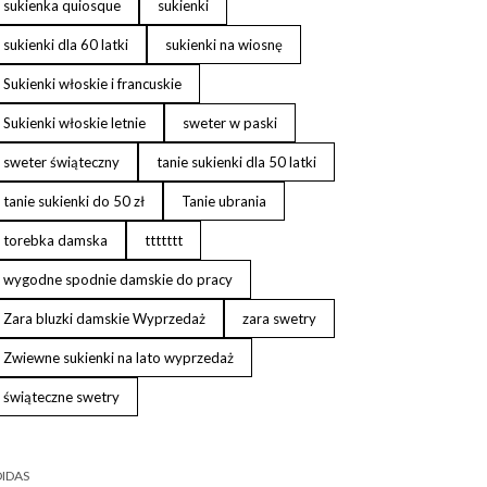
sukienka quiosque
sukienki
sukienki dla 60 latki
sukienki na wiosnę
Sukienki włoskie i francuskie
Sukienki włoskie letnie
sweter w paski
sweter świąteczny
tanie sukienki dla 50 latki
tanie sukienki do 50 zł
Tanie ubrania
torebka damska
ttttttt
wygodne spodnie damskie do pracy
Zara bluzki damskie Wyprzedaż
zara swetry
Zwiewne sukienki na lato wyprzedaż
świąteczne swetry
IDAS