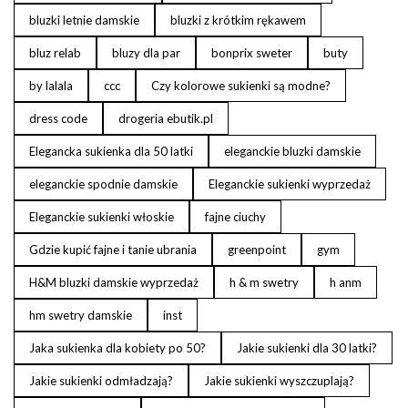
bluzki letnie damskie
bluzki z krótkim rękawem
bluz relab
bluzy dla par
bonprix sweter
buty
by lalala
ccc
Czy kolorowe sukienki są modne?
dress code
drogeria ebutik.pl
Elegancka sukienka dla 50 latki
eleganckie bluzki damskie
eleganckie spodnie damskie
Eleganckie sukienki wyprzedaż
Eleganckie sukienki włoskie
fajne ciuchy
Gdzie kupić fajne i tanie ubrania
greenpoint
gym
H&M bluzki damskie wyprzedaż
h & m swetry
h anm
hm swetry damskie
inst
Jaka sukienka dla kobiety po 50?
Jakie sukienki dla 30 latki?
Jakie sukienki odmładzają?
Jakie sukienki wyszczuplają?