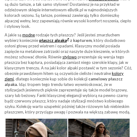
są dużo tańsze, a tak samo stylowe! Dostaniesz je na przykład w
odzieżowym sklepie internetowym eButik.pl w najmodniejszych
kolorach sezonu. Są tańsze, ponieważ zawierają tylko domieszkę
alpaczej wełny, lecz zapewniają równie wysoki komfort noszenia, ciepło
i stylowy look.
A jakie są
modne
rodzaje tych płaszczy? Jeśli jesteś zmarzluchem
wybierz koniecznie
płaszcz alpaka
z kapturem
, który dodatkowo
osłoni głowę przed wiatrem i opadami. Klasyczny model posiada
zapięcie na metalowe zatrzaski oraz naszyte duże kieszenie, w których
możesz schować dłonie. Równie
stylowo
prezentuje się wersja tego
płaszcza bez kaptura, posiadająca zamiast niego szerokie klapy, jak w
klasycznym trenczu. A na jaki kolor alpaki postawić w tym sezonie? Cóż,
obecnie prawdziwym hitem są oczywiście cieliste i neutralne
kolory
ziemi
, dlatego koniecznie kup sobie do kolekcji
camelowy płaszcz
alpaka.
Idąc tropem tego trendu łatwo wywnioskować, że w
stylizacjach jesiennych pięknie zaprezentuje się także model brązowy,
szary lub beżowy. Fanki klasycznej elegancji wybiorą na pewno czarny
bądź czerwony płaszcz, który nadaje stylizacji mnóstwo kobiecego
szyku. Kolekcję warto uzupełnić później także różowym lub niebieskim
płaszczem, który przyciąga uwagę i pozwala na większą zabawę modą.