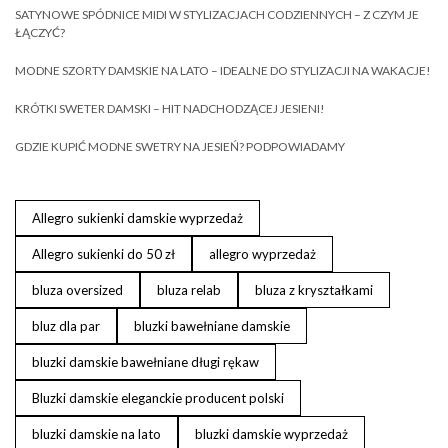
SATYNOWE SPÓDNICE MIDI W STYLIZACJACH CODZIENNYCH – Z CZYM JE
ŁĄCZYĆ?
MODNE SZORTY DAMSKIE NA LATO – IDEALNE DO STYLIZACJI NA WAKACJE!
KRÓTKI SWETER DAMSKI – HIT NADCHODZĄCEJ JESIENI!
GDZIE KUPIĆ MODNE SWETRY NA JESIEŃ? PODPOWIADAMY
Allegro sukienki damskie wyprzedaż
Allegro sukienki do 50 zł
allegro wyprzedaż
bluza oversized
bluza relab
bluza z kryształkami
bluz dla par
bluzki bawełniane damskie
bluzki damskie bawełniane długi rękaw
Bluzki damskie eleganckie producent polski
bluzki damskie na lato
bluzki damskie wyprzedaż