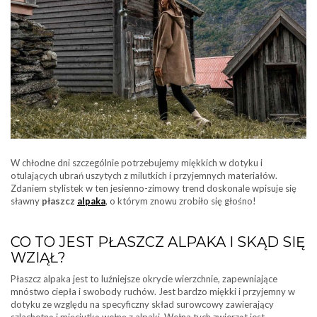
W chłodne dni szczególnie potrzebujemy miękkich w dotyku i
otulających ubrań uszytych z milutkich i przyjemnych materiałów.
Zdaniem stylistek w ten jesienno-zimowy trend doskonale wpisuje się
sławny
płaszcz
alpaka
, o którym znowu zrobiło się głośno!
CO TO JEST PŁASZCZ ALPAKA I SKĄD SIĘ
WZIĄŁ?
Płaszcz alpaka jest to luźniejsze okrycie wierzchnie, zapewniające
mnóstwo ciepła i swobody ruchów. Jest bardzo miękki i przyjemny w
dotyku ze względu na specyficzny skład surowcowy zawierający
szlachetną i mięciutką wełnę z alpaki. Wełna tych zwierząt jest