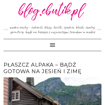
Skip
to
content
modne ciuchy - sukienki, bluzy, kurtki, spodnie, bluzki, swetry,
garnitury. bądź na bieżąco z najnowszymi trendami w modzie
Toggle
Navigation
PŁASZCZ ALPAKA – BĄDŹ
GOTOWA NA JESIEŃ I ZIMĘ