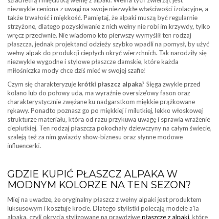
niezwykle ceniona z uwagi na swoje niezwykłe właściwości izolacyjne, a
także trwałość i miękkość. Pamiętaj, że alpaki muszą być regularnie
strzyżone, dlatego pozyskiwanie z nich wełny nie robi im krzywdy, tylko
wręcz przeciwnie. Nie wiadomo kto pierwszy wymyślił ten rodzaj
płaszcza, jednak projektanci odzieży szybko wpadli na pomysł, by użyć
wełny alpak do produkcji ciepłych okryć wierzchnich. Tak narodziły się
niezwykle wygodne i stylowe płaszcze damskie, które każda
miłośniczka mody chce dziś mieć w swojej szafie!
Czym się charakteryzuje
krótki płaszcz alpaka
? Sięga zwykle przed
kolano lub do połowy uda, ma wyraźnie oversize’owy fason oraz
charakterystycznie zwężane ku nadgarstkom miękkie prążkowane
rękawy. Ponadto poznasz go po miękkiej i milutkiej, lekko włoskowej
strukturze materiału, która od razu przykuwa uwagę i sprawia wrażenie
cieplutkiej. Ten rodzaj płaszcza pokochały dziewczyny na całym świecie,
szaleją też za nim gwiazdy show-biznesu oraz słynne modowe
influencerki.
GDZIE KUPIĆ PŁASZCZ ALPAKA W
MODNYM KOLORZE NA TEN SEZON?
Miej na uwadze, że oryginalny płaszcz z wełny alpaki jest produktem
luksusowym i kosztuje krocie. Dlatego stylistki polecają modele a’la
alpaka, czyli okrycia stylizowane na prawdziwe
płaszcze z alpaki
, które