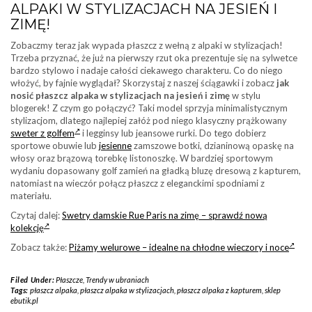
ALPAKI W STYLIZACJACH NA JESIEŃ I
ZIMĘ!
Zobaczmy teraz jak wypada płaszcz z wełną z alpaki w stylizacjach!
Trzeba przyznać, że już na pierwszy rzut oka prezentuje się na sylwetce
bardzo stylowo i nadaje całości ciekawego charakteru. Co do niego
włożyć, by fajnie wyglądał? Skorzystaj z naszej ściągawki i zobacz
jak
nosić płaszcz alpaka w stylizacjach na jesień i zimę
w stylu
blogerek! Z czym go połączyć? Taki model sprzyja minimalistycznym
stylizacjom, dlatego najlepiej załóż pod niego klasyczny prążkowany
sweter z golfem
i legginsy lub jeansowe rurki. Do tego dobierz
sportowe obuwie lub
jesienne
zamszowe botki, dzianinową opaskę na
włosy oraz brązową torebkę listonoszkę. W bardziej sportowym
wydaniu dopasowany golf zamień na gładką bluzę dresową z kapturem,
natomiast na wieczór połącz płaszcz z eleganckimi spodniami z
materiału.
Czytaj dalej:
Swetry damskie Rue Paris na zimę – sprawdź nową
kolekcję
Zobacz także:
Piżamy welurowe – idealne na chłodne wieczory i noce
Filed Under:
Płaszcze
,
Trendy w ubraniach
Tags:
płaszcz alpaka
,
płaszcz alpaka w stylizacjach
,
płaszcz alpaka z kapturem
,
sklep
ebutik.pl