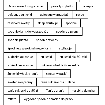
Orsay sukienki wyprzedaż
porady stylistki
quiosque
quiosque sukienki
quiosque wyprzedaż
renee
reserved swetry
sklep ebutik.pl
spodnie
spodnie damskie wyprzedaże
spodnie dzwony
spodnie plazzo
spodnie szwedy
Spodnie z szerokimi nogawkami
stylizacje
sukienka quiosque
sukienki
sukienki dla 60 latki
sukienki na wiosnę
Sukienki włoskie i francuskie
Sukienki włoskie letnie
sweter w paski
sweter świąteczny
tanie sukienki dla 50 latki
tanie sukienki do 50 zł
Tanie ubrania
torebka damska
ttttttt
wygodne spodnie damskie do pracy