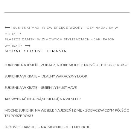
SUKIENKI MAXI W ZWIERZĘCE WZORY – CZY NADAL SĄ W
MODZIE?
PŁASZCZ DAMSKI W ZIMOWYCH STYLIZACJACH – JAKI FASON
WYBRAĆ?
MODNE CIUCHY I UBRANIA
SUKIENKI NA JESIEŃ – ZOBACZ, KTÓRE MODELE NOSIĆ O TEJ PORZE ROKU
SUKIENKA W KRATĘ – IDEALNY WAKACYJNY LOOK
SUKIENKA W KRATĘ – JESIENNY MUST HAVE
JAK WYBRAĆ IDEALNĄ SUKIENKĘ NA WESELE?
MODNE SUKIENKI NA WESELE NA JESIEŃ I ZIMĘ – ZOBACZ W CZYM PÓJŚĆ O
TEJ PORZE ROKU
SPÓDNICE DAMSKIE – NAJMODNIEJSZE TENDENCJE