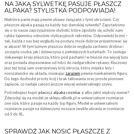
NA JAKĄ SYLWETKĘ PASUJE PŁASZCZ
ALPAKA? STYLISTKA PODPOWIADA!
Niektóre panie mają pewne obawy związane z tymi okryciami. Czy
płaszcze alpaka pasują na każdy typ damskiej sylwetki? Zapytałyśmy
się o to nasze zaprzyjaźnione stylistki, które zgodziły się uchylić nam
rąbka tajemnicy odnośnie stylizacyjnych sekretów. Odpowiedź brzmi –
tak, każda z nas bez względu na posturę może dobrze prezentować się
w alpace! W tym luźnym płaszczu dobrze wygląda zarówno drobna i
szczupła osoba, jak i dziewczyna o pełniejszych kształtach. To zasługa
ciekawego kroju płaszcza, który pod pachami i w biuście ma więcej luzu
oraz posiada dopasowane od łokci do nadgarstków rękawy. Kluczowy
jest też tutaj sam oversize’owy krój okrycia, który miękko leży i
nonszalancko się układa, maskując
zarazem
pewne mankamenty figury.
Do tego dochodzi prosty krój i brak taliowania oraz proste pionowe
zapięcie, co nadaje całości jeszcze więcej uniwersalnego szyku.
Potrzebujesz kupić
płaszcz alpaka rozmiar s
albo jakiś większy numer?
Zdecyduj się na model ze sklepu eButik.pl w uniwersalnym rozmiarze
one size, który pasuje na każdy typ figury. Model w uniwersalnym
rozmiarze pasuje na dziewczyny noszące zwykle ubrania w rozmiarze
od S do XL.
SPRAWDŹ JAK NOSIĆ PŁASZCZE Z