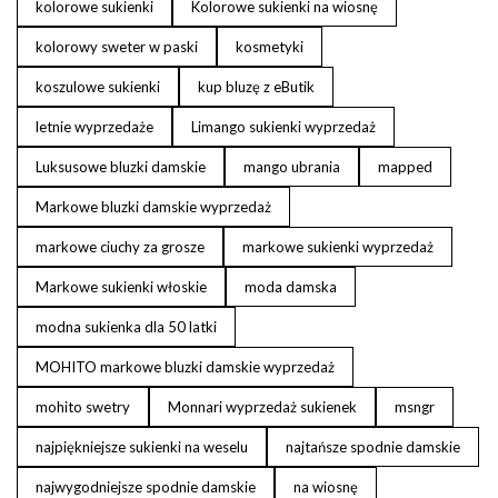
kolorowe sukienki
Kolorowe sukienki na wiosnę
kolorowy sweter w paski
kosmetyki
koszulowe sukienki
kup bluzę z eButik
letnie wyprzedaże
Limango sukienki wyprzedaż
Luksusowe bluzki damskie
mango ubrania
mapped
Markowe bluzki damskie wyprzedaż
markowe ciuchy za grosze
markowe sukienki wyprzedaż
Markowe sukienki włoskie
moda damska
modna sukienka dla 50 latki
MOHITO markowe bluzki damskie wyprzedaż
mohito swetry
Monnari wyprzedaż sukienek
msngr
najpiękniejsze sukienki na weselu
najtańsze spodnie damskie
najwygodniejsze spodnie damskie
na wiosnę