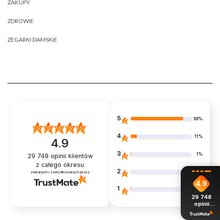
ZAKUPY
ZDROWIE
ZEGARKI DAMSKIE
5
88%
4
11%
4.9
3
1%
29 748
opinii klientów
z całego okresu
2
0%
zebranych i zweryfikowanych przez
4.9
1
1%
29 748
opinii
z całego
okresu