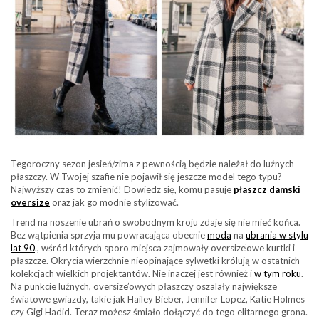
Tegoroczny sezon jesień/zima z pewnością będzie należał do luźnych
płaszczy. W Twojej szafie nie pojawił się jeszcze model tego typu?
Najwyższy czas to zmienić! Dowiedz się, komu pasuje
płaszcz damski
oversize
oraz jak go modnie stylizować.
Trend na noszenie ubrań o swobodnym kroju zdaje się nie mieć końca.
Bez wątpienia sprzyja mu powracająca obecnie
moda
na
ubrania w stylu
lat 90
., wśród których sporo miejsca zajmowały oversize’owe kurtki i
płaszcze. Okrycia wierzchnie nieopinające sylwetki królują w ostatnich
kolekcjach wielkich projektantów. Nie inaczej jest również i
w tym roku
.
Na punkcie luźnych, oversize’owych płaszczy oszalały największe
światowe gwiazdy, takie jak Hailey Bieber, Jennifer Lopez, Katie Holmes
czy Gigi Hadid. Teraz możesz śmiało dołączyć do tego elitarnego grona.