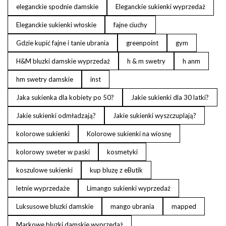
eleganckie spodnie damskie
Eleganckie sukienki wyprzedaż
Eleganckie sukienki włoskie
fajne ciuchy
Gdzie kupić fajne i tanie ubrania
greenpoint
gym
H&M bluzki damskie wyprzedaż
h & m swetry
h anm
hm swetry damskie
inst
Jaka sukienka dla kobiety po 50?
Jakie sukienki dla 30 latki?
Jakie sukienki odmładzają?
Jakie sukienki wyszczuplają?
kolorowe sukienki
Kolorowe sukienki na wiosnę
kolorowy sweter w paski
kosmetyki
koszulowe sukienki
kup bluzę z eButik
letnie wyprzedaże
Limango sukienki wyprzedaż
Luksusowe bluzki damskie
mango ubrania
mapped
Markowe bluzki damskie wyprzedaż