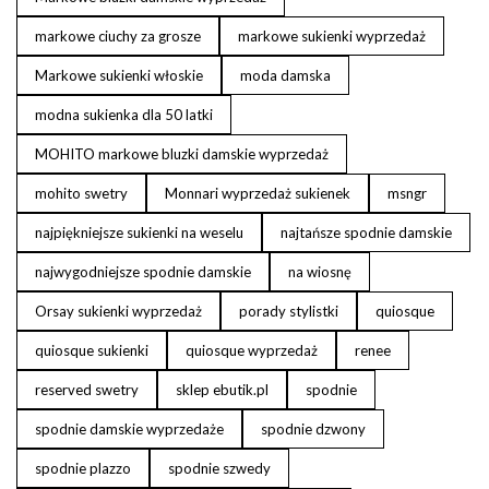
markowe ciuchy za grosze
markowe sukienki wyprzedaż
Markowe sukienki włoskie
moda damska
modna sukienka dla 50 latki
MOHITO markowe bluzki damskie wyprzedaż
mohito swetry
Monnari wyprzedaż sukienek
msngr
najpiękniejsze sukienki na weselu
najtańsze spodnie damskie
najwygodniejsze spodnie damskie
na wiosnę
Orsay sukienki wyprzedaż
porady stylistki
quiosque
quiosque sukienki
quiosque wyprzedaż
renee
reserved swetry
sklep ebutik.pl
spodnie
spodnie damskie wyprzedaże
spodnie dzwony
spodnie plazzo
spodnie szwedy