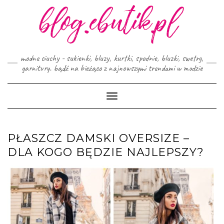
Skip
to
content
modne ciuchy - sukienki, bluzy, kurtki, spodnie, bluzki, swetry,
garnitury. bądź na bieżąco z najnowszymi trendami w modzie
Toggle
Navigation
PŁASZCZ DAMSKI OVERSIZE –
DLA KOGO BĘDZIE NAJLEPSZY?