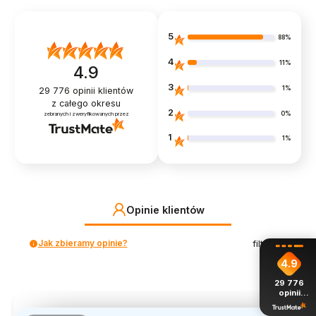
5
88%
4
11%
4.9
3
1%
29 776
opinii klientów
z całego okresu
2
0%
zebranych i zweryfikowanych przez
1
1%
Opinie klientów
Jak zbieramy opinie?
filtry
4.9
29 776
opinii
z całego
okresu