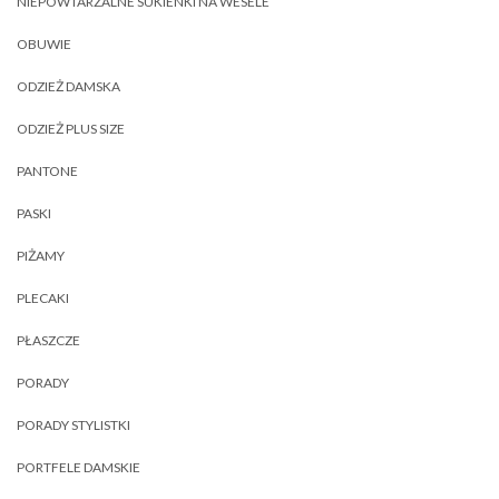
NIEPOWTARZALNE SUKIENKI NA WESELE
OBUWIE
ODZIEŻ DAMSKA
ODZIEŻ PLUS SIZE
PANTONE
PASKI
PIŻAMY
PLECAKI
PŁASZCZE
PORADY
PORADY STYLISTKI
PORTFELE DAMSKIE