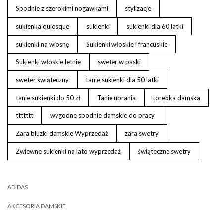
Spodnie z szerokimi nogawkami
stylizacje
sukienka quiosque
sukienki
sukienki dla 60 latki
sukienki na wiosnę
Sukienki włoskie i francuskie
Sukienki włoskie letnie
sweter w paski
sweter świąteczny
tanie sukienki dla 50 latki
tanie sukienki do 50 zł
Tanie ubrania
torebka damska
ttttttt
wygodne spodnie damskie do pracy
Zara bluzki damskie Wyprzedaż
zara swetry
Zwiewne sukienki na lato wyprzedaż
świąteczne swetry
ADIDAS
AKCESORIA DAMSKIE