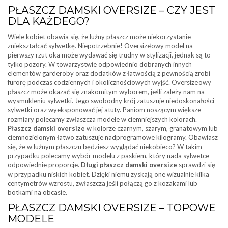
PŁASZCZ DAMSKI OVERSIZE – CZY JEST
DLA KAŻDEGO?
Wiele kobiet obawia się, że luźny płaszcz może niekorzystanie
zniekształcać sylwetkę. Niepotrzebnie! Oversize’owy model na
pierwszy rzut oka może wydawać się trudny w stylizacji, jednak są to
tylko pozory. W towarzystwie odpowiednio dobranych innych
elementów garderoby oraz dodatków z łatwością z pewnością zrobi
furorę podczas codziennych i okolicznościowych wyjść. Oversize’owy
płaszcz może okazać się znakomitym wyborem, jeśli zależy nam na
wysmukleniu sylwetki. Jego swobodny krój zatuszuje niedoskonałości
sylwetki oraz wyeksponować jej atuty. Paniom noszącym większe
rozmiary polecamy zwłaszcza modele w ciemniejszych kolorach.
Płaszcz damski oversize
w kolorze czarnym, szarym, granatowym lub
ciemnozielonym łatwo zatuszuje nadprogramowe kilogramy. Obawiasz
się, że w luźnym płaszczu będziesz wyglądać niekobieco? W takim
przypadku polecamy wybór modelu z paskiem, który nada sylwetce
odpowiednie proporcje.
Długi płaszcz damski oversize
sprawdzi się
w przypadku niskich kobiet. Dzięki niemu zyskają one wizualnie kilka
centymetrów wzrostu, zwłaszcza jeśli połączą go z kozakami lub
botkami na obcasie.
PŁASZCZ DAMSKI OVERSIZE – TOPOWE
MODELE