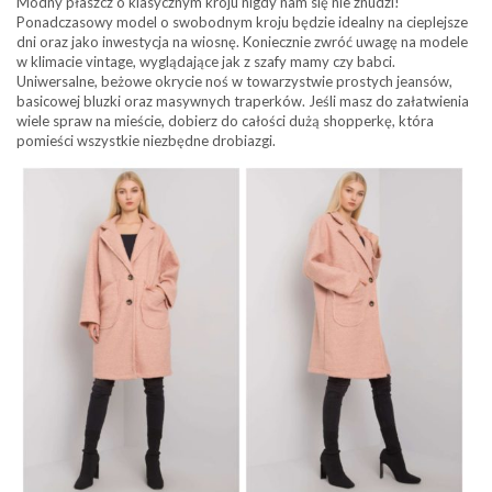
Modny płaszcz o klasycznym kroju nigdy nam się nie znudzi!
Ponadczasowy model o swobodnym kroju będzie idealny na cieplejsze
dni oraz jako inwestycja na wiosnę. Koniecznie zwróć uwagę na modele
w klimacie vintage, wyglądające jak z szafy mamy czy babci.
Uniwersalne, beżowe okrycie noś w towarzystwie prostych jeansów,
basicowej bluzki oraz masywnych traperków. Jeśli masz do załatwienia
wiele spraw na mieście, dobierz do całości dużą shopperkę, która
pomieści wszystkie niezbędne drobiazgi.