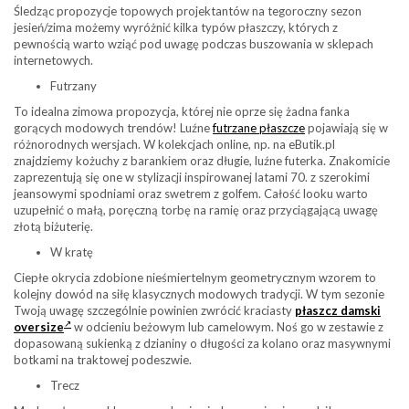
Śledząc propozycje topowych projektantów na tegoroczny sezon
jesień/zima możemy wyróżnić kilka typów płaszczy, których z
pewnością warto wziąć pod uwagę podczas buszowania w sklepach
internetowych.
Futrzany
To idealna zimowa propozycja, której nie oprze się żadna fanka
gorących modowych trendów! Luźne
futrzane płaszcze
pojawiają się w
różnorodnych wersjach. W kolekcjach online, np. na eButik.pl
znajdziemy kożuchy z barankiem oraz długie, luźne futerka. Znakomicie
zaprezentują się one w stylizacji inspirowanej latami 70. z szerokimi
jeansowymi spodniami oraz swetrem z golfem. Całość looku warto
uzupełnić o małą, poręczną torbę na ramię oraz przyciągającą uwagę
złotą biżuterię.
W kratę
Ciepłe okrycia zdobione nieśmiertelnym geometrycznym wzorem to
kolejny dowód na siłę klasycznych modowych tradycji. W tym sezonie
Twoją uwagę szczególnie powinien zwrócić kraciasty
płaszcz damski
oversize
w odcieniu beżowym lub camelowym. Noś go w zestawie z
dopasowaną sukienką z dzianiny o długości za kolano oraz masywnymi
botkami na traktowej podeszwie.
Trecz