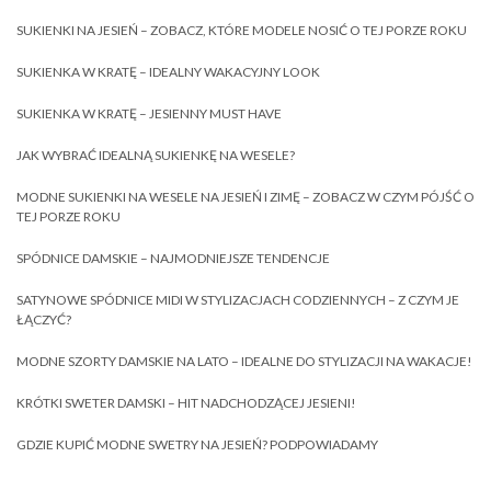
SUKIENKI NA JESIEŃ – ZOBACZ, KTÓRE MODELE NOSIĆ O TEJ PORZE ROKU
SUKIENKA W KRATĘ – IDEALNY WAKACYJNY LOOK
SUKIENKA W KRATĘ – JESIENNY MUST HAVE
JAK WYBRAĆ IDEALNĄ SUKIENKĘ NA WESELE?
MODNE SUKIENKI NA WESELE NA JESIEŃ I ZIMĘ – ZOBACZ W CZYM PÓJŚĆ O
TEJ PORZE ROKU
SPÓDNICE DAMSKIE – NAJMODNIEJSZE TENDENCJE
SATYNOWE SPÓDNICE MIDI W STYLIZACJACH CODZIENNYCH – Z CZYM JE
ŁĄCZYĆ?
MODNE SZORTY DAMSKIE NA LATO – IDEALNE DO STYLIZACJI NA WAKACJE!
KRÓTKI SWETER DAMSKI – HIT NADCHODZĄCEJ JESIENI!
GDZIE KUPIĆ MODNE SWETRY NA JESIEŃ? PODPOWIADAMY