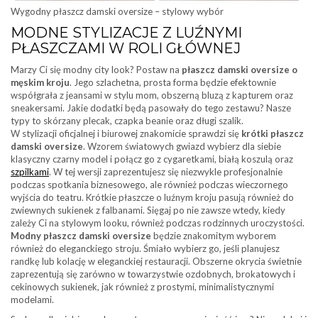
Wygodny płaszcz damski oversize – stylowy wybór
MODNE STYLIZACJE Z LUŹNYMI
PŁASZCZAMI W ROLI GŁÓWNEJ
Marzy Ci się modny city look? Postaw na
płaszcz damski oversize o
męskim kroju
. Jego szlachetna, prosta forma będzie efektownie
współgrała z jeansami w stylu mom, obszerną bluzą z kapturem oraz
sneakersami. Jakie dodatki będą pasowały do tego zestawu? Nasze
typy to skórzany plecak, czapka beanie oraz długi szalik.
W stylizacji oficjalnej i biurowej znakomicie sprawdzi się
krótki płaszcz
damski oversize
. Wzorem światowych gwiazd wybierz dla siebie
klasyczny czarny model i połącz go z cygaretkami, białą koszulą oraz
szpilkami
. W tej wersji zaprezentujesz się niezwykle profesjonalnie
podczas spotkania biznesowego, ale również podczas wieczornego
wyjścia do teatru. Krótkie płaszcze o luźnym kroju pasują również do
zwiewnych sukienek z falbanami. Sięgaj po nie zawsze wtedy, kiedy
zależy Ci na stylowym looku, również podczas rodzinnych uroczystości.
Modny płaszcz damski oversize
będzie znakomitym wyborem
również do eleganckiego stroju. Śmiało wybierz go, jeśli planujesz
randkę lub kolację w eleganckiej restauracji. Obszerne okrycia świetnie
zaprezentują się zarówno w towarzystwie ozdobnych, brokatowych i
cekinowych sukienek, jak również z prostymi, minimalistycznymi
modelami.