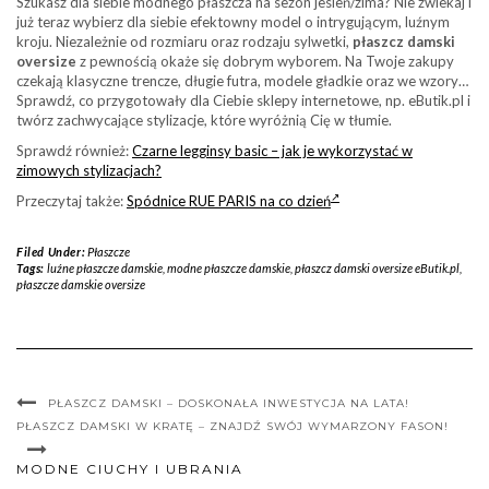
Szukasz dla siebie modnego płaszcza na sezon jesień/zima? Nie zwlekaj i
już teraz wybierz dla siebie efektowny model o intrygującym, luźnym
kroju. Niezależnie od rozmiaru oraz rodzaju sylwetki,
płaszcz damski
oversize
z pewnością okaże się dobrym wyborem. Na Twoje zakupy
czekają klasyczne trencze, długie futra, modele gładkie oraz we wzory…
Sprawdź, co przygotowały dla Ciebie sklepy internetowe, np. eButik.pl i
twórz zachwycające stylizacje, które wyróżnią Cię w tłumie.
Sprawdź również:
Czarne legginsy basic – jak je wykorzystać w
zimowych stylizacjach?
Przeczytaj także:
Spódnice RUE PARIS na co dzień
Filed Under:
Płaszcze
Tags:
luźne płaszcze damskie
,
modne płaszcze damskie
,
płaszcz damski oversize eButik.pl
,
płaszcze damskie oversize
PŁASZCZ DAMSKI – DOSKONAŁA INWESTYCJA NA LATA!
PŁASZCZ DAMSKI W KRATĘ – ZNAJDŹ SWÓJ WYMARZONY FASON!
MODNE CIUCHY I UBRANIA