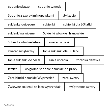
spodnie plazzo
spodnie szwedy
Spodnie z szerokimi nogawkami
stylizacje
sukienka quiosque
sukienki
sukienki dla 60 latki
sukienki na wiosnę
Sukienki włoskie i francuskie
Sukienki włoskie letnie
sweter w paski
sweter świąteczny
tanie sukienki dla 50 latki
tanie sukienki do 50 zł
Tanie ubrania
torebka damska
ttttttt
wygodne spodnie damskie do pracy
Zara bluzki damskie Wyprzedaż
zara swetry
Zwiewne sukienki na lato wyprzedaż
świąteczne swetry
ADIDAS