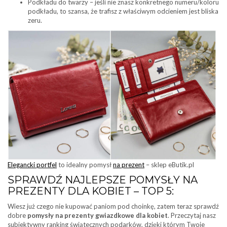
Podkładu do twarzy – jeśli nie znasz konkretnego numeru/koloru
podkładu, to szansa, że trafisz z właściwym odcieniem jest bliska
zeru.
Elegancki portfel
to idealny pomysł
na prezent
– sklep eButik.pl
SPRAWDŹ NAJLEPSZE POMYSŁY NA
PREZENTY DLA KOBIET – TOP 5:
Wiesz już czego nie kupować paniom pod choinkę, zatem teraz sprawdź
dobre
pomysły na prezenty gwiazdkowe dla kobiet
. Przeczytaj nasz
subiektywny ranking świątecznych podarków, dzięki którym Twoje