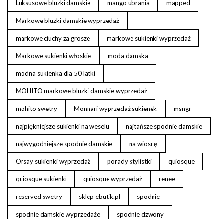
Luksusowe bluzki damskie
mango ubrania
mapped
Markowe bluzki damskie wyprzedaż
markowe ciuchy za grosze
markowe sukienki wyprzedaż
Markowe sukienki włoskie
moda damska
modna sukienka dla 50 latki
MOHITO markowe bluzki damskie wyprzedaż
mohito swetry
Monnari wyprzedaż sukienek
msngr
najpiękniejsze sukienki na weselu
najtańsze spodnie damskie
najwygodniejsze spodnie damskie
na wiosnę
Orsay sukienki wyprzedaż
porady stylistki
quiosque
quiosque sukienki
quiosque wyprzedaż
renee
reserved swetry
sklep ebutik.pl
spodnie
spodnie damskie wyprzedaże
spodnie dzwony