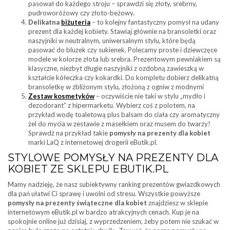
pasował do każdego stroju – sprawdzi się złoty, srebrny,
pudroworóżowy czy złoto-beżowy.
Delikatna
biżuteria
– to kolejny fantastyczny pomysł na udany
prezent dla każdej kobiety. Stawiaj głównie na bransoletki oraz
naszyjniki w neutralnym, uniwersalnym stylu, które będą
pasować do bluzek czy sukienek. Polecamy proste i dziewczęce
modele w kolorze złota lub srebra. Prezentowym pewniakiem są
klasyczne, niezbyt długie naszyjniki z ozdobną zawieszką w
kształcie kółeczka czy kokardki. Do kompletu dobierz delikatną
bransoletkę w zbliżonym stylu, złożoną z ogniw z modnymi
Zestaw kosmetyków
– oczywiście nie taki w stylu „mydło i
dezodorant” z hipermarketu. Wybierz coś z polotem, na
przykład wodę toaletową plus balsam do ciała czy aromatyczny
żel do mycia w zestawie z masełkiem oraz musem do twarzy!
Sprawdź na przykład takie
pomysły na prezenty dla kobiet
marki LaQ z internetowej drogerii eButik.pl.
STYLOWE POMYSŁY NA PREZENTY DLA
KOBIET ZE SKLEPU EBUTIK.PL
Mamy nadzieję, że nasz subiektywny ranking prezentów gwiazdkowych
dla pań ułatwi Ci sprawę i uwolni od stresu. Wszystkie powyższe
pomysły na prezenty świąteczne dla kobiet
znajdziesz w sklepie
internetowym eButik.pl w bardzo atrakcyjnych cenach. Kup je na
spokojnie online już dzisiaj, z wyprzedzeniem, żeby potem nie szukać w