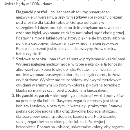
święta będą w 100% udane:
Elegancki portfel
– to jest nasz absolutny numer jeden,
niezwykle uniwersalny, a przy tym
stylowy
i praktyczny prezent
pod choinkę dla każdej kobiety. Gorąco polecamy w
szczególności duże, podłużne portfele zamykane na suwak lub
ozdobny bigiel, wykonane ze skóry naturalnej bądź ekologicznej.
Postaw na model lakierowany, który pięknie się błyszczy albo na
portfel z ozdobnym tłoczeniem czy w modny zwierzęcy wzór!
Portfel na prezent jest idealny dla dziewczyny, żony, siostry,
babci czy cioci!
Stylowa torebka
– ona również sprawi przyjemność każdej pani.
Wybierz najlepiej nieduży model w typie eleganckiej listonoszki
albo wizytową kopertówkę do ręki. Postaw na uniwersalne
modele w ponadczasowych kolorach, takie jak czarne, beżowe
czy bordowe. Wybierz model zdobiony stylowymi metalowymi
okuciami w srebrnym lub złotym kolorze, pikowaną torebkę z
klapką na magnes czy model z ozdobnym łańcuszkiem.
Elegancki zegarek
– nie mogło go zabraknąć wśród pomysłów
na prezenty dla kobiet. Klasyczny zegarek naręczny jest ultra
kobiecy i stylowy, a przy tym uniwersalny i praktyczny. Stanowi
piękną ozdobę nadgarstka oraz dowolnej kobiecej stylizacji,
dlatego z pewnością spodoba się każdej pani. Na Gwiazdkę
szukaj zegarków na cienkim pasku lub na biżuteryjnej
bransolecie. Postaw na kobiece, uniwersalne kolory, aby zegarek