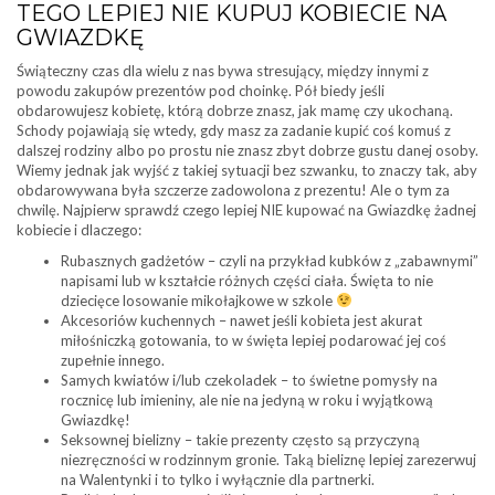
TEGO LEPIEJ NIE KUPUJ KOBIECIE NA
GWIAZDKĘ
Świąteczny czas dla wielu z nas bywa stresujący, między innymi z
powodu zakupów prezentów pod choinkę. Pół biedy jeśli
obdarowujesz kobietę, którą dobrze znasz, jak mamę czy ukochaną.
Schody pojawiają się wtedy, gdy masz za zadanie kupić coś komuś z
dalszej rodziny albo po prostu nie znasz zbyt dobrze gustu danej osoby.
Wiemy jednak jak wyjść z takiej sytuacji bez szwanku, to znaczy tak, aby
obdarowywana była szczerze zadowolona z prezentu! Ale o tym za
chwilę. Najpierw sprawdź czego lepiej NIE kupować na Gwiazdkę żadnej
kobiecie i dlaczego:
Rubasznych gadżetów – czyli na przykład kubków z „zabawnymi”
napisami lub w kształcie różnych części ciała. Święta to nie
dziecięce losowanie mikołajkowe w szkole
Akcesoriów kuchennych – nawet jeśli kobieta jest akurat
miłośniczką gotowania, to w święta lepiej podarować jej coś
zupełnie innego.
Samych kwiatów i/lub czekoladek – to świetne pomysły na
rocznicę lub imieniny, ale nie na jedyną w roku i wyjątkową
Gwiazdkę!
Seksownej bielizny – takie prezenty często są przyczyną
niezręczności w rodzinnym gronie. Taką bieliznę lepiej zarezerwuj
na Walentynki i to tylko i wyłącznie dla partnerki.