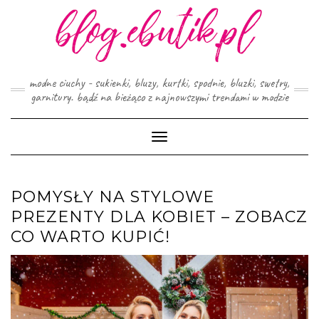
Skip
to
content
modne ciuchy - sukienki, bluzy, kurtki, spodnie, bluzki, swetry,
garnitury. bądź na bieżąco z najnowszymi trendami w modzie
Toggle
Navigation
POMYSŁY NA STYLOWE
PREZENTY DLA KOBIET – ZOBACZ
CO WARTO KUPIĆ!