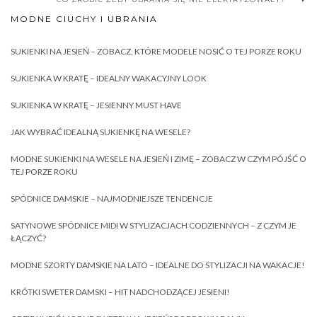
MODNE CIUCHY I UBRANIA
SUKIENKI NA JESIEŃ – ZOBACZ, KTÓRE MODELE NOSIĆ O TEJ PORZE ROKU
SUKIENKA W KRATĘ – IDEALNY WAKACYJNY LOOK
SUKIENKA W KRATĘ – JESIENNY MUST HAVE
JAK WYBRAĆ IDEALNĄ SUKIENKĘ NA WESELE?
MODNE SUKIENKI NA WESELE NA JESIEŃ I ZIMĘ – ZOBACZ W CZYM PÓJŚĆ O
TEJ PORZE ROKU
SPÓDNICE DAMSKIE – NAJMODNIEJSZE TENDENCJE
SATYNOWE SPÓDNICE MIDI W STYLIZACJACH CODZIENNYCH – Z CZYM JE
ŁĄCZYĆ?
MODNE SZORTY DAMSKIE NA LATO – IDEALNE DO STYLIZACJI NA WAKACJE!
KRÓTKI SWETER DAMSKI – HIT NADCHODZĄCEJ JESIENI!