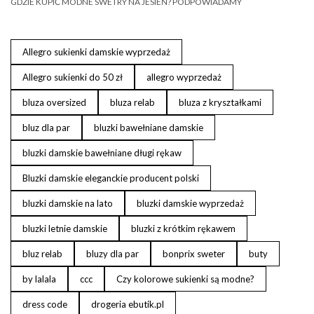
GDZIE KUPIĆ MODNE SWETRY NA JESIEŃ? PODPOWIADAMY
Allegro sukienki damskie wyprzedaż
Allegro sukienki do 50 zł
allegro wyprzedaż
bluza oversized
bluza relab
bluza z kryształkami
bluz dla par
bluzki bawełniane damskie
bluzki damskie bawełniane długi rękaw
Bluzki damskie eleganckie producent polski
bluzki damskie na lato
bluzki damskie wyprzedaż
bluzki letnie damskie
bluzki z krótkim rękawem
bluz relab
bluzy dla par
bonprix sweter
buty
by lalala
ccc
Czy kolorowe sukienki są modne?
dress code
drogeria ebutik.pl