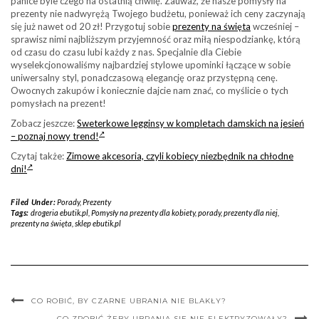
panice byle czego na ostatnią chwilę. Zauważ, że nasze pomysły na
prezenty nie nadwyrężą Twojego budżetu, ponieważ ich ceny zaczynają
się już nawet od 20 zł! Przygotuj sobie
prezenty na święta
wcześniej –
sprawisz nimi najbliższym przyjemność oraz miłą niespodziankę, którą
od czasu do czasu lubi każdy z nas. Specjalnie dla Ciebie
wyselekcjonowaliśmy najbardziej stylowe upominki łączące w sobie
uniwersalny styl, ponadczasową elegancję oraz przystępną cenę.
Owocnych zakupów i koniecznie dajcie nam znać, co myślicie o tych
pomysłach na prezent!
Zobacz jeszcze:
Sweterkowe legginsy w kompletach damskich na jesień
– poznaj nowy trend!
Czytaj także:
Zimowe akcesoria, czyli kobiecy niezbędnik na chłodne
dni!
Filed Under:
Porady
,
Prezenty
Tags:
drogeria ebutik.pl
,
Pomysły na prezenty dla kobiety
,
porady
,
prezenty dla niej
,
prezenty na święta
,
sklep ebutik.pl
CO ROBIĆ, BY CZARNE UBRANIA NIE BLAKŁY?
CO ZROBIĆ ŻEBY UBRANIA SIĘ NIE ELEKTRYZOWAŁY?