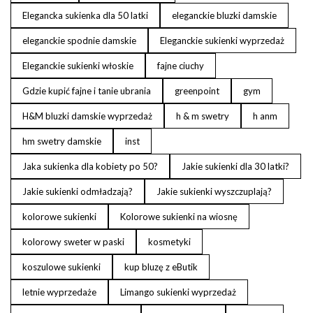
Elegancka sukienka dla 50 latki
eleganckie bluzki damskie
eleganckie spodnie damskie
Eleganckie sukienki wyprzedaż
Eleganckie sukienki włoskie
fajne ciuchy
Gdzie kupić fajne i tanie ubrania
greenpoint
gym
H&M bluzki damskie wyprzedaż
h & m swetry
h anm
hm swetry damskie
inst
Jaka sukienka dla kobiety po 50?
Jakie sukienki dla 30 latki?
Jakie sukienki odmładzają?
Jakie sukienki wyszczuplają?
kolorowe sukienki
Kolorowe sukienki na wiosnę
kolorowy sweter w paski
kosmetyki
koszulowe sukienki
kup bluzę z eButik
letnie wyprzedaże
Limango sukienki wyprzedaż