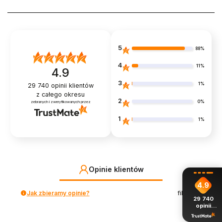
5
88%
4
11%
4.9
3
1%
29 740
opinii klientów
z całego okresu
2
0%
zebranych i zweryfikowanych przez
1
1%
Opinie klientów
4.9
Jak zbieramy opinie?
filtry
29 740
opinii
z całego
okresu