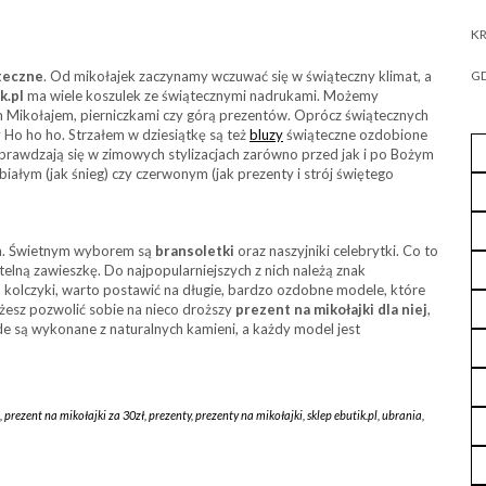
KR
teczne
. Od mikołajek zaczynamy wczuwać się w świąteczny klimat, a
GD
k.pl
ma wiele koszulek ze świątecznymi nadrukami. Możemy
ym Mikołajem, pierniczkami czy górą prezentów. Oprócz świątecznych
Ho ho ho. Strzałem w dziesiątkę są też
bluzy
świąteczne ozdobione
rawdzają się w zimowych stylizacjach zarówno przed jak i po Bożym
białym (jak śnieg) czy czerwonym (jak prezenty i strój świętego
ia. Świetnym wyborem są
bransoletki
oraz naszyjniki celebrytki. Co to
telną zawieszkę. Do najpopularniejszych z nich należą znak
 o kolczyki, warto postawić na długie, bardzo ozdobne modele, które
możesz pozwolić sobie na nieco droższy
prezent na mikołajki dla niej
,
 są wykonane z naturalnych kamieni, a każdy model jest
,
prezent na mikołajki za 30zł
,
prezenty
,
prezenty na mikołajki
,
sklep ebutik.pl
,
ubrania
,