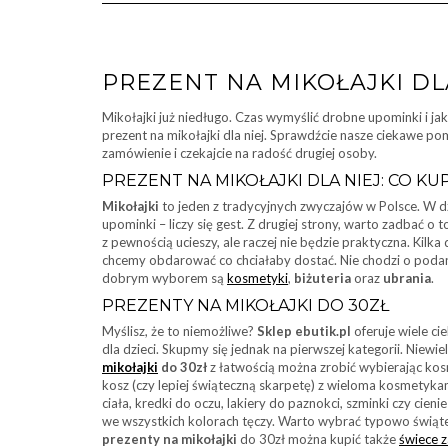
PREZENT NA MIKOŁAJKI DL
Mikołajki już niedługo. Czas wymyślić drobne upominki i ja
prezent na mikołajki dla niej. Sprawdźcie nasze ciekawe po
zamówienie i czekajcie na radość drugiej osoby.
PREZENT NA MIKOŁAJKI DLA NIEJ: CO KU
Mikołajki
to jeden z tradycyjnych zwyczajów w Polsce. W dz
upominki – liczy się gest. Z drugiej strony, warto zadbać o t
z pewnością ucieszy, ale raczej nie będzie praktyczna. Kilk
chcemy obdarować co chciałaby dostać. Nie chodzi o podan
dobrym wyborem są
kosmetyki
,
biżuteria
oraz
ubrania
.
PREZENTY NA MIKOŁAJKI DO 30ZŁ
Myślisz, że to niemożliwe?
Sklep ebutik.pl
oferuje wiele c
dla dzieci. Skupmy się jednak na pierwszej kategorii. Niewie
mikołajki
do 30zł
z łatwością można zrobić wybierając kos
kosz (czy lepiej świąteczną skarpetę) z wieloma kosmetyka
ciała, kredki do oczu, lakiery do paznokci, szminki czy ci
we wszystkich kolorach tęczy. Warto wybrać typowo świątec
prezenty na mikołajki
do 30zł można kupić także
świece 