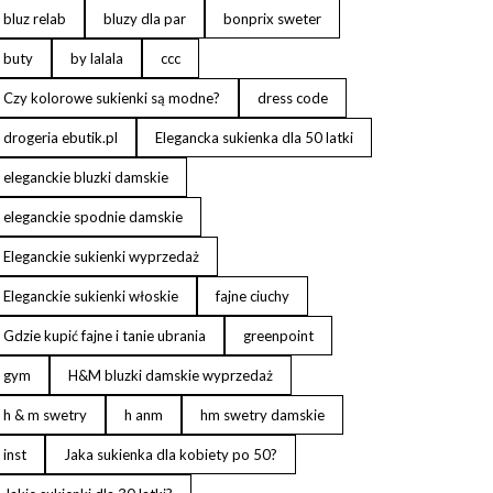
bluz relab
bluzy dla par
bonprix sweter
buty
by lalala
ccc
Czy kolorowe sukienki są modne?
dress code
drogeria ebutik.pl
Elegancka sukienka dla 50 latki
eleganckie bluzki damskie
eleganckie spodnie damskie
Eleganckie sukienki wyprzedaż
Eleganckie sukienki włoskie
fajne ciuchy
Gdzie kupić fajne i tanie ubrania
greenpoint
gym
H&M bluzki damskie wyprzedaż
h & m swetry
h anm
hm swetry damskie
inst
Jaka sukienka dla kobiety po 50?