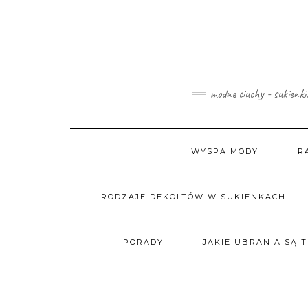
Skip
to
content
modne ciuchy - sukienki
WYSPA MODY
R
RODZAJE DEKOLTÓW W SUKIENKACH
PORADY
JAKIE UBRANIA SĄ 