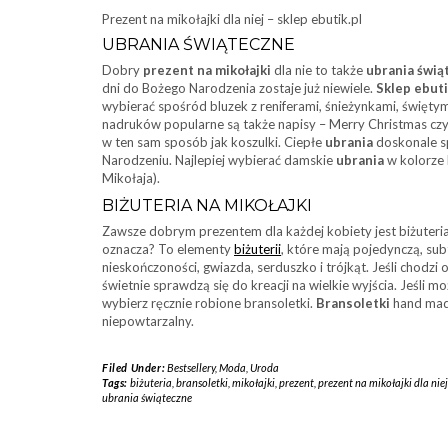
Prezent na mikołajki dla niej – sklep ebutik.pl
UBRANIA ŚWIĄTECZNE
Dobry
prezent na mikołajki
dla nie to także
ubrania świą
dni do Bożego Narodzenia zostaje już niewiele.
Sklep ebuti
wybierać spośród bluzek z reniferami, śnieżynkami, święt
nadruków popularne są także napisy – Merry Christmas czy 
w ten sam sposób jak koszulki. Ciepłe
ubrania
doskonale sp
Narodzeniu. Najlepiej wybierać damskie
ubrania
w kolorze 
Mikołaja).
BIŻUTERIA NA MIKOŁAJKI
Zawsze dobrym prezentem dla każdej kobiety jest biżuter
oznacza? To elementy
biżuterii
, które mają pojedynczą, sub
nieskończoności, gwiazda, serduszko i trójkąt. Jeśli chodzi
świetnie sprawdzą się do kreacji na wielkie wyjścia. Jeśli 
wybierz ręcznie robione bransoletki.
Bransoletki
hand made
niepowtarzalny.
Filed Under:
Bestsellery
,
Moda
,
Uroda
Tags:
biżuteria
,
bransoletki
,
mikołajki
,
prezent
,
prezent na mikołajki dla niej
ubrania świąteczne