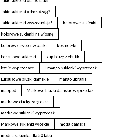
Jakie sukienki dla 30 latki?
Jakie sukienki odmładzają?
Jakie sukienki wyszczuplają?
kolorowe sukienki
Kolorowe sukienki na wiosnę
kolorowy sweter w paski
kosmetyki
koszulowe sukienki
kup bluzę z eButik
letnie wyprzedaże
Limango sukienki wyprzedaż
Luksusowe bluzki damskie
mango ubrania
mapped
Markowe bluzki damskie wyprzedaż
markowe ciuchy za grosze
markowe sukienki wyprzedaż
Markowe sukienki włoskie
moda damska
modna sukienka dla 50 latki