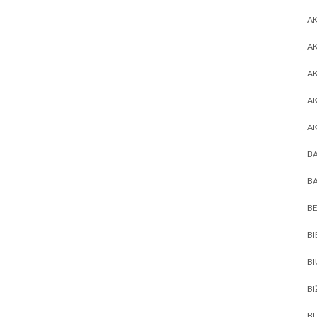
AK
AK
A
A
A
BA
BA
BE
BI
B
BI
BL