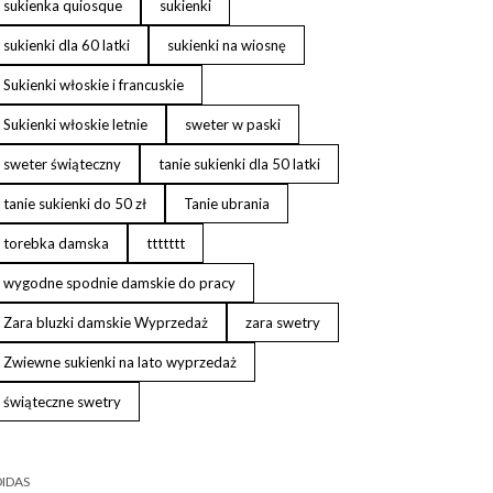
sukienka quiosque
sukienki
sukienki dla 60 latki
sukienki na wiosnę
Sukienki włoskie i francuskie
Sukienki włoskie letnie
sweter w paski
sweter świąteczny
tanie sukienki dla 50 latki
tanie sukienki do 50 zł
Tanie ubrania
torebka damska
ttttttt
wygodne spodnie damskie do pracy
Zara bluzki damskie Wyprzedaż
zara swetry
Zwiewne sukienki na lato wyprzedaż
świąteczne swetry
IDAS