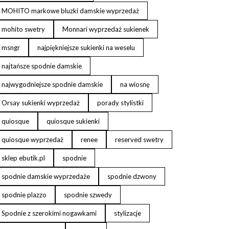
MOHITO markowe bluzki damskie wyprzedaż
mohito swetry
Monnari wyprzedaż sukienek
msngr
najpiękniejsze sukienki na weselu
najtańsze spodnie damskie
najwygodniejsze spodnie damskie
na wiosnę
Orsay sukienki wyprzedaż
porady stylistki
quiosque
quiosque sukienki
quiosque wyprzedaż
renee
reserved swetry
sklep ebutik.pl
spodnie
spodnie damskie wyprzedaże
spodnie dzwony
spodnie plazzo
spodnie szwedy
Spodnie z szerokimi nogawkami
stylizacje