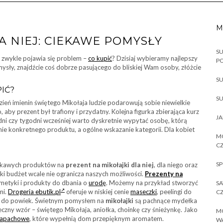
M
A NIEJ: CIEKAWE POMYSŁY
SU
k zwykle pojawia się problem –
co kupić
? Dzisiaj wybieramy najlepszy
P
mysły, znajdźcie coś dobrze pasującego do bliskiej Wam osoby, złóżcie
SU
PIĆ?
SU
ień imienin świętego Mikołaja ludzie podarowują sobie niewielkie
o, aby prezent był trafiony i przydatny. Kolejna figurka zbierająca kurz
JA
a dni czy tygodni wcześniej warto dyskretnie wypytać osobę, którą
ie konkretnego produktu, a ogólne wskazanie kategorii. Dla kobiet
MO
CZ
SP
iekawych produktów na
prezent na mikołajki dla niej
, dla niego oraz
lki budżet wcale nie ogranicza naszych możliwości.
Prezenty na
metyki i produkty do dbania o
urodę
. Możemy na przykład stworzyć
SA
mi.
Drogeria ebutik.pl
oferuje w niskiej cenie
maseczki
, peelingi do
CZ
enie do powiek. Świetnym pomysłem na
mikołajki
są pachnące mydełka
zny wzór – świętego Mikołaja, aniołka, choinkę czy śnieżynkę. Jako
MO
zapachowe
, które wypełnią dom przepięknym aromatem.
W