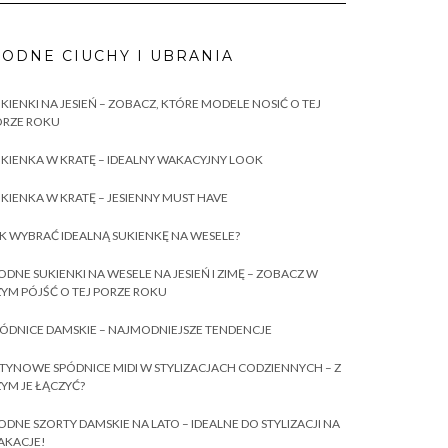
ODNE CIUCHY I UBRANIA
KIENKI NA JESIEŃ – ZOBACZ, KTÓRE MODELE NOSIĆ O TEJ
ORZE ROKU
KIENKA W KRATĘ – IDEALNY WAKACYJNY LOOK
KIENKA W KRATĘ – JESIENNY MUST HAVE
K WYBRAĆ IDEALNĄ SUKIENKĘ NA WESELE?
DNE SUKIENKI NA WESELE NA JESIEŃ I ZIMĘ – ZOBACZ W
YM PÓJŚĆ O TEJ PORZE ROKU
ÓDNICE DAMSKIE – NAJMODNIEJSZE TENDENCJE
TYNOWE SPÓDNICE MIDI W STYLIZACJACH CODZIENNYCH – Z
YM JE ŁĄCZYĆ?
DNE SZORTY DAMSKIE NA LATO – IDEALNE DO STYLIZACJI NA
AKACJE!