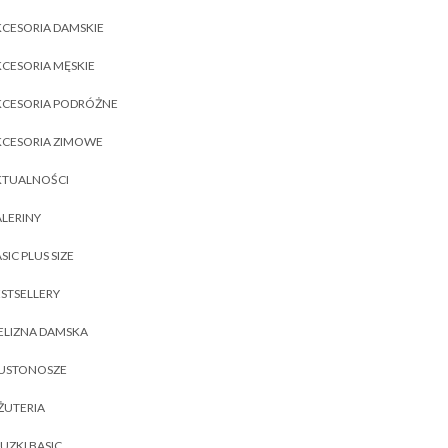
CESORIA DAMSKIE
CESORIA MĘSKIE
KCESORIA PODRÓŻNE
KCESORIA ZIMOWE
KTUALNOŚCI
LERINY
SIC PLUS SIZE
STSELLERY
ELIZNA DAMSKA
IUSTONOSZE
ŻUTERIA
UZKI BASIC