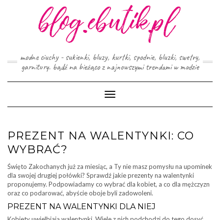
Skip
to
content
modne ciuchy - sukienki, bluzy, kurtki, spodnie, bluzki, swetry,
garnitury. bądź na bieżąco z najnowszymi trendami w modzie
Toggle
Navigation
PREZENT NA WALENTYNKI: CO
WYBRAĆ?
Święto Zakochanych już za miesiąc, a Ty nie masz pomysłu na upominek
dla swojej drugiej połówki? Sprawdź jakie prezenty na walentynki
proponujemy. Podpowiadamy co wybrać dla kobiet, a co dla mężczyzn
oraz co podarować, abyście oboje byli zadowoleni.
PREZENT NA WALENTYNKI DLA NIEJ
Kobiety uwielbiają walentynki. Wiele z nich podchodzi do tego dosyć