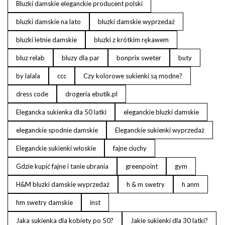
Bluzki damskie eleganckie producent polski
bluzki damskie na lato
bluzki damskie wyprzedaż
bluzki letnie damskie
bluzki z krótkim rękawem
bluz relab
bluzy dla par
bonprix sweter
buty
by lalala
ccc
Czy kolorowe sukienki są modne?
dress code
drogeria ebutik.pl
Elegancka sukienka dla 50 latki
eleganckie bluzki damskie
eleganckie spodnie damskie
Eleganckie sukienki wyprzedaż
Eleganckie sukienki włoskie
fajne ciuchy
Gdzie kupić fajne i tanie ubrania
greenpoint
gym
H&M bluzki damskie wyprzedaż
h & m swetry
h anm
hm swetry damskie
inst
Jaka sukienka dla kobiety po 50?
Jakie sukienki dla 30 latki?