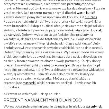
sentymentalnie i uczuciowo, a nieotrzymanie prezentu jest dosyć
przykre. Nie musi być to nic wystawnego czy bardzo drogiego – liczy się
gest i pamięć. Jaki
prezent na walentynki dla niej
warto kupić
?
Zawsze dobrym pomysłem na upominek dla kobiety jest
biżuteria
.
Podpatrz co najchętniej nosi Twoja partnerka – kolczyki, naszyjniki, a
może bransoletki?
Sklep ebutik.pl
oferuje ciekawe modele już od kilku
złotych, a biżuteria z pewnością przyda się wielokrotnie jako
dodatek
do stylizacji
. Dobrym wyborem są też funkcjonalne prezenty na
walentynki jak
akcesoria do telefonu
czy
brelok
. Twoja dziewczyna
uwielbia słuchać muzyki? Kup jej słuchawki! Ciągle gubi klucze? Duży
brelok
sprawi, że z pewnością szybciej znajdzie klucze na dnie torebki.
Dobrym wyborem są także ciekawe szale. Wybierając model we wzory
z lekkiego materiału udowodnisz, że masz dobry gust, a decydując się
na ciepły fason pokażesz, że dbasz o swoją partnerkę. Kolejny dobry
prezent na walentynki dla niej
to
kosmetyki
.
Drogeria ebutik.pl
jest pełna produktów, które Twoja dziewczyna z pewnością widziałaby
w swojej kosmetyczce – szminki, cienie do powiek czy lakiery do
paznokci są strzałem w dziesiątkę. Możesz postawić także na
regenerujące
maseczki
, olejki, serum czy peelingi – każda z nas ich
potrzebuje.
Prezent na walentynki – sklep ebutik.pl
PREZENT NA WALENTYNKI DLA NIEGO
Wbrew powszechnemu mniemaniu, że mężczyźni nie lubią
walentynek