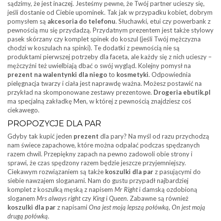
sądzimy, że jest inaczej. Jesteśmy pewne, że Twój partner ucieszy się,
jeśli dostanie od Ciebie upominek. Tak jak w przypadku kobiet, dobrym
pomysłem są
akcesoria do telefonu
. Słuchawki, etui czy powerbank z
pewnością mu się przydadzą. Przydatnym prezentem jest także stylowy
pasek skórzany czy komplet spinek do koszul (jeśli Twój mężczyzna
chodzi w koszulach na spinki). Te dodatki z pewnością nie są
produktami pierwszej potrzeby dla faceta, ale każdy się z nich ucieszy –
mężczyźni też uwielbiają dbać o swój wygląd. Kolejny pomysł na
prezent na walentynki dla niego
to
kosmetyki
. Odpowiednia
pielęgnacja twarzy i ciała jest naprawdę ważna. Możesz postawić na
przykład na skomponowane zestawy prezentowe.
Drogeria ebutik.pl
ma specjalną zakładkę Men, w której z pewnością znajdziesz coś
ciekawego.
PROPOZYCJE DLA PAR
Gdyby tak kupić jeden
prezent
dla pary? Na myśl od razu przychodzą
nam świece zapachowe, które można odpalać podczas spędzanych
razem chwil. Przepiękny zapach na pewno zadowoli obie strony i
sprawi, że czas spędzony razem będzie jeszcze przyjemniejszy.
Ciekawym rozwiązaniem są także
koszulki dla par
z pasującymi do
siebie nawzajem sloganami. Nam do gustu przypadł najbardziej
komplet z koszulką męską z napisem
Mr Right
i damską ozdobioną
sloganem
Mrs always right
czy
King
i
Queen
. Zabawne są również
koszulki dla par
z napisami
Ona jest moją lepszą połówką
,
On jest moją
drugą połówką
.