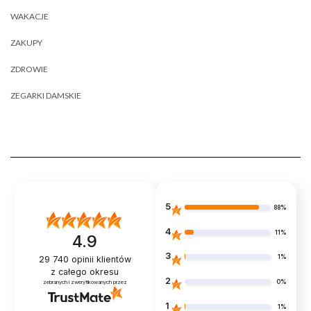
WAKACJE
ZAKUPY
ZDROWIE
ZEGARKI DAMSKIE
5
88%
4
11%
4.9
3
1%
29 740
opinii klientów
z całego okresu
2
0%
zebranych i zweryfikowanych przez
1
1%