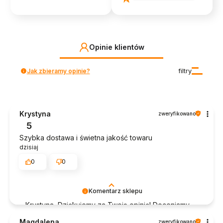
Opinie klientów
Jak zbieramy opinie?
filtry
Krystyna
zweryfikowano
5
Szybka dostawa i świetna jakość towaru
dzisiaj
0
0
Komentarz sklepu
Krystyna, Dziękujemy za Twoją opinię! Doceniamy
czas poświęcony na podzielenie się z nami Twoim
Magdalena
zweryfikowano