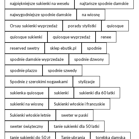
najpiękniejsze sukienki na weselu
najtańsze spodnie damskie
najwygodniejsze spodnie damskie
na wiosnę
Orsay sukienki wyprzedaż
porady stylistki
quiosque
quiosque sukienki
quiosque wyprzedaż
renee
reserved swetry
sklep ebutik.pl
spodnie
spodnie damskie wyprzedaże
spodnie dzwony
spodnie plazzo
spodnie szwedy
Spodnie z szerokimi nogawkami
stylizacje
sukienka quiosque
sukienki
sukienki dla 60 latki
sukienki na wiosnę
Sukienki włoskie i francuskie
Sukienki włoskie letnie
sweter w paski
sweter świąteczny
tanie sukienki dla 50 latki
tanie sukienki do 50 zł
Tanie ubrania
torebka damska