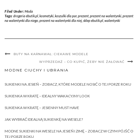
Filed Under:
Moda
Tags:
drogeria ebutik.pl
,
kosmetyki
,
koszulki dla par
,
prezent
,
prezent na walentynki
,
prezent
na walentynki dla niego
,
prezent na walentynki dla niej
,
sklep ebutik.pl
,
walentynki
BUTY NA KARNAWAŁ: CIEKAWE MODELE
WYPRZEDAŻ – CO KUPIĆ, ŻEBY NIE ŻAŁOWAĆ
MODNE CIUCHY I UBRANIA
SUKIENKI NA JESIEŃ – ZOBACZ, KTÓRE MODELE NOSIĆ O TEJ PORZE ROKU
SUKIENKA W KRATĘ – IDEALNY WAKACYJNY LOOK
SUKIENKA W KRATĘ – JESIENNY MUST HAVE
JAK WYBRAĆ IDEALNĄ SUKIENKĘ NA WESELE?
MODNE SUKIENKI NA WESELE NA JESIEŃ I ZIMĘ – ZOBACZ W CZYM PÓJŚĆ O
TEJ PORZE ROKU