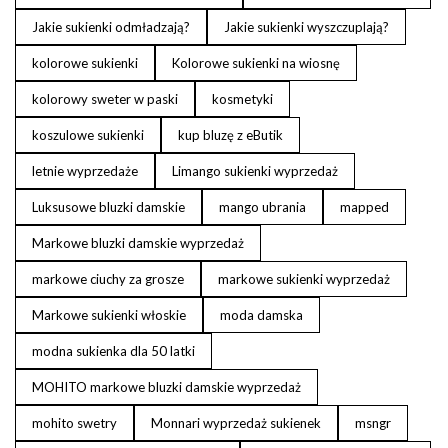
Jakie sukienki odmładzają?
Jakie sukienki wyszczuplają?
kolorowe sukienki
Kolorowe sukienki na wiosnę
kolorowy sweter w paski
kosmetyki
koszulowe sukienki
kup bluzę z eButik
letnie wyprzedaże
Limango sukienki wyprzedaż
Luksusowe bluzki damskie
mango ubrania
mapped
Markowe bluzki damskie wyprzedaż
markowe ciuchy za grosze
markowe sukienki wyprzedaż
Markowe sukienki włoskie
moda damska
modna sukienka dla 50 latki
MOHITO markowe bluzki damskie wyprzedaż
mohito swetry
Monnari wyprzedaż sukienek
msngr