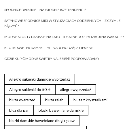
SPÓDNICE DAMSKIE – NAJMODNIEJSZE TENDENCJE
SATYNOWE SPÓDNICE MIDI W STYLIZACJACH CODZIENNYCH – Z CZYM JE
ŁĄCZYĆ?
MODNE SZORTY DAMSKIE NA LATO – IDEALNE DO STYLIZACJI NA WAKACJE!
KRÓTKI SWETER DAMSKI – HIT NADCHODZĄCEJ JESIENI!
GDZIE KUPIĆ MODNE SWETRY NA JESIEŃ? PODPOWIADAMY
Allegro sukienki damskie wyprzedaż
Allegro sukienki do 50 zł
allegro wyprzedaż
bluza oversized
bluza relab
bluza z kryształkami
bluz dla par
bluzki bawełniane damskie
bluzki damskie bawełniane długi rękaw