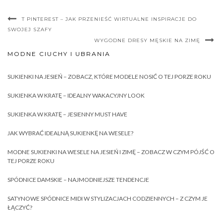
T PINTEREST – JAK PRZENIEŚĆ WIRTUALNE INSPIRACJE DO
SWOJEJ SZAFY
WYGODNE DRESY MĘSKIE NA ZIMĘ
MODNE CIUCHY I UBRANIA
SUKIENKI NA JESIEŃ – ZOBACZ, KTÓRE MODELE NOSIĆ O TEJ PORZE ROKU
SUKIENKA W KRATĘ – IDEALNY WAKACYJNY LOOK
SUKIENKA W KRATĘ – JESIENNY MUST HAVE
JAK WYBRAĆ IDEALNĄ SUKIENKĘ NA WESELE?
MODNE SUKIENKI NA WESELE NA JESIEŃ I ZIMĘ – ZOBACZ W CZYM PÓJŚĆ O
TEJ PORZE ROKU
SPÓDNICE DAMSKIE – NAJMODNIEJSZE TENDENCJE
SATYNOWE SPÓDNICE MIDI W STYLIZACJACH CODZIENNYCH – Z CZYM JE
ŁĄCZYĆ?