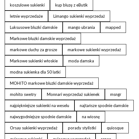
koszulowe sukienki
kup bluzę z eButik
letnie wyprzedaże
Limango sukienki wyprzedaż
Luksusowe bluzki damskie
mango ubrania
mapped
Markowe bluzki damskie wyprzedaż
markowe ciuchy za grosze
markowe sukienki wyprzedaż
Markowe sukienki włoskie
moda damska
modna sukienka dla 50 latki
MOHITO markowe bluzki damskie wyprzedaż
mohito swetry
Monnari wyprzedaż sukienek
msngr
najpiękniejsze sukienki na weselu
najtańsze spodnie damskie
najwygodniejsze spodnie damskie
na wiosnę
Orsay sukienki wyprzedaż
porady stylistki
quiosque