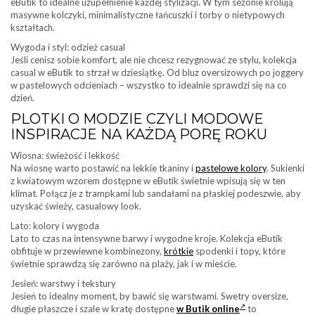
eButik to idealne uzupełnienie każdej stylizacji. W tym sezonie królują
masywne kolczyki, minimalistyczne łańcuszki i torby o nietypowych
kształtach.
Wygoda i styl: odzież casual
Jeśli cenisz sobie komfort, ale nie chcesz rezygnować ze stylu, kolekcja
casual w eButik to strzał w dziesiątkę. Od bluz oversizowych po joggery
w pastelowych odcieniach – wszystko to idealnie sprawdzi się na co
dzień.
PLOTKI O MODZIE CZYLI MODOWE
INSPIRACJE NA KAŻDĄ PORĘ ROKU
Wiosna: świeżość i lekkość
Na wiosnę warto postawić na lekkie tkaniny i
pastelowe kolory
. Sukienki
z kwiatowym wzorem dostępne w eButik świetnie wpisują się w ten
klimat. Połącz je z trampkami lub sandałami na płaskiej podeszwie, aby
uzyskać świeży, casualowy look.
Lato: kolory i wygoda
Lato to czas na intensywne barwy i wygodne kroje. Kolekcja eButik
obfituje w przewiewne kombinezony,
krótkie
spodenki i topy, które
świetnie sprawdzą się zarówno na plaży, jak i w mieście.
Jesień: warstwy i tekstury
Jesień to idealny moment, by bawić się warstwami. Swetry oversize,
długie płaszcze i szale w kratę dostępne
w Butik online
to