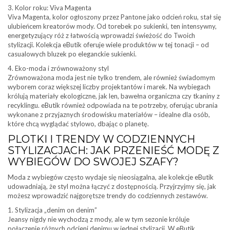
3. Kolor roku: Viva Magenta
Viva Magenta, kolor ogłoszony przez Pantone jako odcień roku, stał się
ulubieńcem kreatorów mody. Od torebek po sukienki, ten intensywny,
energetyzujący róż z łatwością wprowadzi świeżość do Twoich
stylizacji. Kolekcja eButik oferuje wiele produktów w tej tonacji – od
casualowych bluzek po eleganckie sukienki.
4. Eko-moda i zrównoważony styl
Zrównoważona moda jest nie tylko trendem, ale również świadomym
wyborem coraz większej liczby projektantów i marek. Na wybiegach
królują materiały ekologiczne, jak len, bawełna organiczna czy tkaniny z
recyklingu. eButik również odpowiada na te potrzeby, oferując ubrania
wykonane z przyjaznych środowisku materiałów – idealne dla osób,
które chcą wyglądać stylowo, dbając o planetę.
PLOTKI I TRENDY W CODZIENNYCH
STYLIZACJACH: JAK PRZENIEŚĆ MODĘ Z
WYBIEGÓW DO SWOJEJ SZAFY?
Moda z wybiegów często wydaje się nieosiągalna, ale kolekcje eButik
udowadniają, że styl można łączyć z dostępnością. Przyjrzyjmy się, jak
możesz wprowadzić najgorętsze trendy do codziennych zestawów.
1. Stylizacja „denim on denim”
Jeansy nigdy nie wychodzą z mody, ale w tym sezonie króluje
połączenie różnych odcieni denimu w jednej stylizacji. W eButik