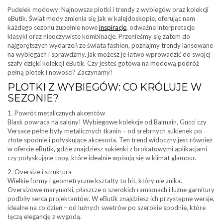
Pudelek modowy: Najnowsze plotki i trendy z wybiegów oraz kolekcji
eButik. Świat mody zmienia się jak w kalejdoskopie, oferując nam
każdego sezonu zupełnie nowe
inspiracje
, odważne interpretacje
klasyki oraz nieoczywiste kombinacje. Przenieśmy się zatem do
najgorętszych wydarzeń ze świata fashion, poznajmy trendy lansowane
na wybiegach i sprawdźmy, jak możesz je łatwo wprowadzić do swojej
szafy dzięki kolekcji eButik. Czy jesteś gotowa na modową podróż
pełną plotek i nowości? Zaczynamy!
PLOTKI Z WYBIEGÓW: CO KRÓLUJE W
SEZONIE?
1. Powrót metalicznych akcentów
Blask powraca na salony! Wybiegowe kolekcje od Balmain, Gucci czy
Versace pełne były metalicznych tkanin – od srebrnych sukienek po
złote spodnie i połyskujące akcesoria. Ten trend widoczny jest również
w ofercie eButik, gdzie znajdziesz sukienki z brokatowymi aplikacjami
czy połyskujące topy, które idealnie wpisują się w klimat glamour.
2. Oversize i struktura
Wielkie formy i geometryczne kształty to hit, który nie znika.
Oversizowe marynarki, płaszcze o szerokich ramionach i luźne garnitury
podbiły serca projektantów. W eButik znajdziesz ich przystępne wersje,
idealne na co dzień – od luźnych swetrów po szerokie spodnie, które
łączą elegancję z wygodą.