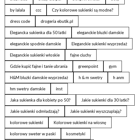
by lalala
ccc
Czy kolorowe sukienki są modne?
dress code
drogeria ebutik.pl
Elegancka sukienka dla 50 latki
eleganckie bluzki damskie
eleganckie spodnie damskie
Eleganckie sukienki wyprzedaż
Eleganckie sukienki włoskie
fajne ciuchy
Gdzie kupić fajne i tanie ubrania
greenpoint
gym
H&M bluzki damskie wyprzedaż
h & m swetry
h anm
hm swetry damskie
inst
Jaka sukienka dla kobiety po 50?
Jakie sukienki dla 30 latki?
Jakie sukienki odmładzają?
Jakie sukienki wyszczuplają?
kolorowe sukienki
Kolorowe sukienki na wiosnę
kolorowy sweter w paski
kosmetyki