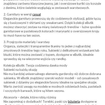
znajdziesz zarówno klasyczne jeansy, jak i oversizowe kurtki czy koszule
z denimu, które świetnie wyglądają w zestawach warstwowych.
2. Garnitury w wersji
casual
Eleganckie garnitury przenoszą się do codziennych stylizacji, gdzie łączą
się z basicowymi t-shirtami czy sneakersami. Dzięki kolekcji eButik
możesz stworzyć zestaw na miarę światowych trendów – luźne spodnie
garniturowe w pastelowych kolorach i marynarki o oversizowym kroju
to must-have na ten sezon.
3. Przejrzyste materiały i warstwy
Organza, siateczki i transparentne tkaniny to jeden z najbardziej
zmysłowych trendów tego roku. Sukienki z delikatnymi wstawkami lub
bluzki, które można zestawić z topem, dostępne w eButik, idealnie
sprawdzą się na wieczorne wyjścia czy randkę.
Kolekcja eButik: Twoja codzienna dawka mody
Sukienki na każdą okazję
Nie ma bardziej uniwersalnego elementu garderoby niż dobrze dobrana
sukienka. W eButik znajdziesz szeroki wybór modeli – od casualowych
sukienek z dzianiny po eleganckie fasony idealne na specjalne okazje.
Warto zwrócić uwagę na modele w modnych odcieniach beżu, pastelach
i soczystych barwach, które są hitem sezonu.
Akcesoria – detale, które robią różnicę
Nie zapominaj o dodatkach! Torebki, paski czy
biżuteria
dostępne w