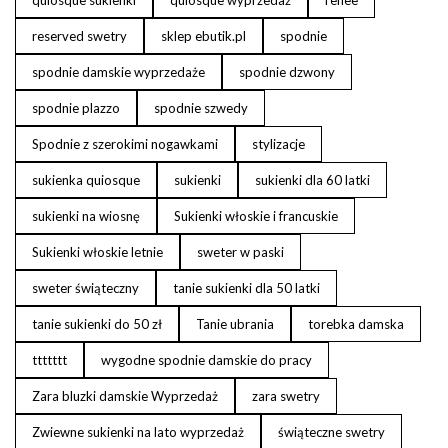
quiosque sukienki
quiosque wyprzedaż
renee
reserved swetry
sklep ebutik.pl
spodnie
spodnie damskie wyprzedaże
spodnie dzwony
spodnie plazzo
spodnie szwedy
Spodnie z szerokimi nogawkami
stylizacje
sukienka quiosque
sukienki
sukienki dla 60 latki
sukienki na wiosnę
Sukienki włoskie i francuskie
Sukienki włoskie letnie
sweter w paski
sweter świąteczny
tanie sukienki dla 50 latki
tanie sukienki do 50 zł
Tanie ubrania
torebka damska
ttttttt
wygodne spodnie damskie do pracy
Zara bluzki damskie Wyprzedaż
zara swetry
Zwiewne sukienki na lato wyprzedaż
świąteczne swetry