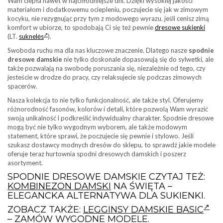
Wam ciepła nawet w najchłodniejsze dni. Dzięki wysokiej jakości
materiałom i dodatkowemu ociepleniu, poczujecie się jak w zimowym
kocyku, nie rezygnując przy tym z modowego wyrazu. jeśli cenisz zimą
komfort w ubiorze, to spodobają Ci się też pewnie
dresowe sukienki
(LT.
suknelės
).
Swoboda ruchu ma dla nas kluczowe znaczenie. Dlatego nasze
spodnie
dresowe damskie
nie tylko doskonale dopasowują się do sylwetki, ale
także pozwalają na swobodę poruszania się, niezależnie od tego, czy
jesteście w drodze do pracy, czy relaksujecie się podczas zimowych
spacerów.
Nasza kolekcja to nie tylko funkcjonalność, ale także styl. Oferujemy
różnorodność fasonów, kolorów i detali, które pozwolą Wam wyrazić
swoją unikalność i podkreślić indywidualny charakter. Spodnie dresowe
mogą być nie tylko wygodnym wyborem, ale także modowym
statement, które sprawi, że poczujecie się pewnie i stylowo. Jeśli
szukasz dostawcy modnych dresów do sklepu, to sprawdź jakie modele
oferuje teraz hurtownia spodni dresowych damskich i poszerz
asortyment.
SPODNIE DRESOWE DAMSKIE CZYTAJ TEŻ:
KOMBINEZON DAMSKI
NA ŚWIĘTA –
ELEGANCKA ALTERNATYWA DLA SUKIENKI.
ZOBACZ TAKŻE:
LEGGINSY DAMSKIE BASIC
– ZAMÓW WYGODNE MODELE.