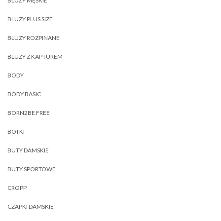
BLUZY MĘSKIE
BLUZY PLUS SIZE
BLUZY ROZPINANE
BLUZY Z KAPTUREM
BODY
BODY BASIC
BORN2BE FREE
BOTKI
BUTY DAMSKIE
BUTY SPORTOWE
CROPP
CZAPKI DAMSKIE