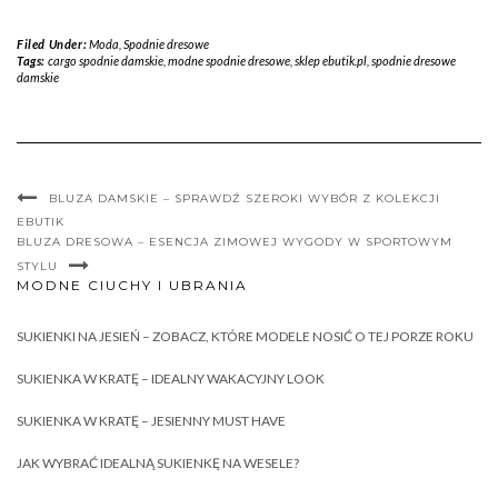
Filed Under:
Moda
,
Spodnie dresowe
Tags:
cargo spodnie damskie
,
modne spodnie dresowe
,
sklep ebutik.pl
,
spodnie dresowe
damskie
BLUZA DAMSKIE – SPRAWDŹ SZEROKI WYBÓR Z KOLEKCJI
EBUTIK
BLUZA DRESOWA – ESENCJA ZIMOWEJ WYGODY W SPORTOWYM
STYLU
MODNE CIUCHY I UBRANIA
SUKIENKI NA JESIEŃ – ZOBACZ, KTÓRE MODELE NOSIĆ O TEJ PORZE ROKU
SUKIENKA W KRATĘ – IDEALNY WAKACYJNY LOOK
SUKIENKA W KRATĘ – JESIENNY MUST HAVE
JAK WYBRAĆ IDEALNĄ SUKIENKĘ NA WESELE?