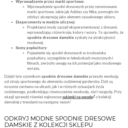
Wprowadzenie przez marki sportowe:
Wprowadzenie spodni dresowych przez renomowane
marki sportowe, takie jak Adidas czy Nike, pomogło im
zdobyć akceptację jako element casualowego ubioru.
Eksperymenty w modzie ulicznej:
Projektanci mody zaczęli eksperymentować z dresami,
wprowadzając różne kroje, kolory i wzory. To sprawiło, że
spodnie dresowe damskie
zyskały na atrakcyjności
modowej.
Ikony popkultury:
Pojawienie się spodni dresowych w środowisku
popkultury, szczególnie w teledyskach muzycznych i
filmach, zwróciło uwagę na ich potencjał jako modowego
wyrazu.
Dzięki tym czynnikom
spodnie dresowe damskie
przeszły ewolucję
od stroju sportowego do elementu codziennej garderoby. Dziś są
noszone zarówno na ulicach, jak i w różnych sytuacjach życia
codziennego, podkreślając równocześnie swobodę, styl i wygodę. Przy
okazji sprawdź również najnowsze
sukienki na wesele
z kolekcji
damskiej z trendami na następny sezon!
ODKRYJ MODNE SPODNIE DRESOWE
DAMSKIE Z KOLEKCJI SKLEPU