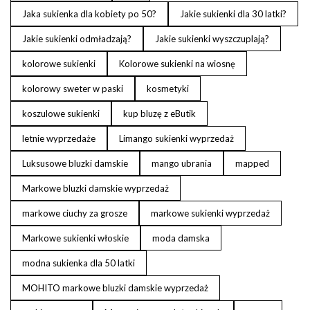
Jaka sukienka dla kobiety po 50?
Jakie sukienki dla 30 latki?
Jakie sukienki odmładzają?
Jakie sukienki wyszczuplają?
kolorowe sukienki
Kolorowe sukienki na wiosnę
kolorowy sweter w paski
kosmetyki
koszulowe sukienki
kup bluzę z eButik
letnie wyprzedaże
Limango sukienki wyprzedaż
Luksusowe bluzki damskie
mango ubrania
mapped
Markowe bluzki damskie wyprzedaż
markowe ciuchy za grosze
markowe sukienki wyprzedaż
Markowe sukienki włoskie
moda damska
modna sukienka dla 50 latki
MOHITO markowe bluzki damskie wyprzedaż