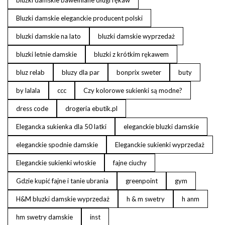
Bluzki damskie eleganckie producent polski
bluzki damskie na lato
bluzki damskie wyprzedaż
bluzki letnie damskie
bluzki z krótkim rękawem
bluz relab
bluzy dla par
bonprix sweter
buty
by lalala
ccc
Czy kolorowe sukienki są modne?
dress code
drogeria ebutik.pl
Elegancka sukienka dla 50 latki
eleganckie bluzki damskie
eleganckie spodnie damskie
Eleganckie sukienki wyprzedaż
Eleganckie sukienki włoskie
fajne ciuchy
Gdzie kupić fajne i tanie ubrania
greenpoint
gym
H&M bluzki damskie wyprzedaż
h & m swetry
h anm
hm swetry damskie
inst