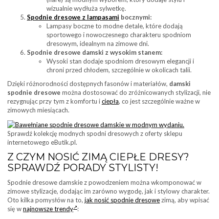
wizualnie wydłuża sylwetkę.
Spodnie dresowe z lampasami
bocznymi:
Lampasy boczne to modne detale, które dodają
sportowego i nowoczesnego charakteru spodniom
dresowym, idealnym na zimowe dni.
Spodnie dresowe damski z wysokim stanem:
Wysoki stan dodaje spodniom dresowym elegancji i
chroni przed chłodem, szczególnie w okolicach talii.
Dzięki różnorodności dostępnych fasonów i materiałów,
damski
spodnie dresowe
można dostosować do zróżnicowanych stylizacji, nie
rezygnując przy tym z komfortu i
ciepła
, co jest szczególnie ważne w
zimowych miesiącach.
Sprawdź kolekcję modnych spodni dresowych z oferty sklepu
internetowego eButik.pl.
Z CZYM NOSIĆ ZIMĄ CIEPŁE DRESY?
SPRAWDŹ PORADY STYLISTY!
Spodnie dresowe damskie z powodzeniem można wkomponować w
zimowe stylizacje, dodając im zarówno wygodę, jak i stylowy charakter.
Oto kilka pomysłów na to,
jak nosić spodnie dresowe
zimą, aby wpisać
się w
najnowsze trendy
: