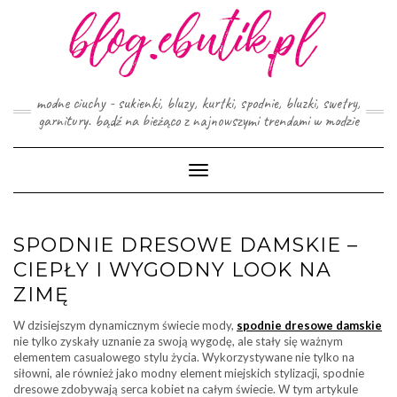
Skip
to
content
modne ciuchy - sukienki, bluzy, kurtki, spodnie, bluzki, swetry,
garnitury. bądź na bieżąco z najnowszymi trendami w modzie
Toggle
Navigation
SPODNIE DRESOWE DAMSKIE –
CIEPŁY I WYGODNY LOOK NA
ZIMĘ
W dzisiejszym dynamicznym świecie mody,
spodnie dresowe damskie
nie tylko zyskały uznanie za swoją wygodę, ale stały się ważnym
elementem casualowego stylu życia. Wykorzystywane nie tylko na
siłowni, ale również jako modny element miejskich stylizacji, spodnie
dresowe zdobywają serca kobiet na całym świecie. W tym artykule