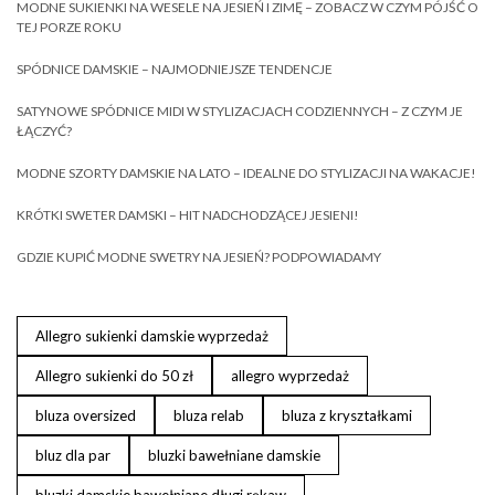
MODNE SUKIENKI NA WESELE NA JESIEŃ I ZIMĘ – ZOBACZ W CZYM PÓJŚĆ O
TEJ PORZE ROKU
SPÓDNICE DAMSKIE – NAJMODNIEJSZE TENDENCJE
SATYNOWE SPÓDNICE MIDI W STYLIZACJACH CODZIENNYCH – Z CZYM JE
ŁĄCZYĆ?
MODNE SZORTY DAMSKIE NA LATO – IDEALNE DO STYLIZACJI NA WAKACJE!
KRÓTKI SWETER DAMSKI – HIT NADCHODZĄCEJ JESIENI!
GDZIE KUPIĆ MODNE SWETRY NA JESIEŃ? PODPOWIADAMY
Allegro sukienki damskie wyprzedaż
Allegro sukienki do 50 zł
allegro wyprzedaż
bluza oversized
bluza relab
bluza z kryształkami
bluz dla par
bluzki bawełniane damskie
bluzki damskie bawełniane długi rękaw