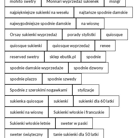
mohito swetry
Monnari wyprzedaż sukienek
msngr
najpiękniejsze sukienki na weselu
najtańsze spodnie damskie
najwygodniejsze spodnie damskie
na wiosnę
Orsay sukienki wyprzedaż
porady stylistki
quiosque
quiosque sukienki
quiosque wyprzedaż
renee
reserved swetry
sklep ebutik.pl
spodnie
spodnie damskie wyprzedaże
spodnie dzwony
spodnie plazzo
spodnie szwedy
Spodnie z szerokimi nogawkami
stylizacje
sukienka quiosque
sukienki
sukienki dla 60 latki
sukienki na wiosnę
Sukienki włoskie i francuskie
Sukienki włoskie letnie
sweter w paski
sweter świąteczny
tanie sukienki dla 50 latki