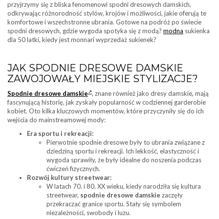
przyjrzymy się z bliska fenomenowi spodni dresowych damskich,
odkrywając różnorodność stylów, krojów i możliwości, jakie oferują te
komfortowe i wszechstronne ubrania. Gotowe na podróż po świecie
spodni dresowych, gdzie wygoda spotyka się z modą?
modna
sukienka
dla 50 latki, kiedy jest monnari wyprzedaż sukienek?
JAK SPODNIE DRESOWE DAMSKIE
ZAWOJOWAŁY MIEJSKIE STYLIZACJE?
Spodnie dresowe damskie
, znane również jako dresy damskie, mają
fascynującą historię, jak zyskały popularność w codziennej garderobie
kobiet. Oto kilka kluczowych momentów, które przyczyniły się do ich
wejścia do mainstreamowej mody:
Era sportu i rekreacji:
Pierwotnie spodnie dresowe były to ubrania związane z
dziedziną sportu i rekreacji. Ich lekkość, elastyczność i
wygoda sprawiły, że były idealne do noszenia podczas
ćwiczeń fizycznych.
Rozwój kultury streetwear:
W latach 70. i 80. XX wieku, kiedy narodziła się kultura
streetwear,
spodnie dresowe damskie
zaczęły
przekraczać granice sportu. Stały się symbolem
niezależności, swobody i luzu.