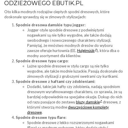
ODZIEŻOWEGO EBUTIK.PL
Oto kilka modnych rodzajów ciepłych spodni dresowych, które
doskonale sprawdzą się w zimowych stylizacjach:
Spodnie dresowa damskie typu jogger:
Jogger-style spodnie dresowe z podwiniętymi
nogawkami są nie tylko wygodne, ale także dodają
swobodnego i nowoczesnego charakteru stylizacji.
Pamiętaj, że mnóstwo modnych dresów do wyboru
zawsze oferuje hurtownia (EE.
Hulgimüük
), która dba o
modny asortyment dla klientów.
Spodnie dresowe typu cargo:
Luźne spodnie dresowe w stylu cargo są nie tylko
wygodne, ale także modnie luzackie. Pasują doskonale do
zimowych stylizacji z grubszymi swetrami czy kurtkami.
Spodnie dresowe z haftami czy zdobieniami:
Dodatki, takie jak hafty czy zdobienia, nadają spodniom
dresowym wyrafinowanego charakteru, co sprawia, że są
bardziej odpowiednie na specjalne okazje. Dokup do nich
od razu pasujące do zestawu
bluzy damskie
dresowe, z
którymi stworzą modne
dwuczęściowe komplety
dresowe
.
Spodnie dresowe typu flare:
Spodnie dresowe z lekko rozszerzonymi nogawkami
(flare) są modnym wyborem, który dodaje stylu i