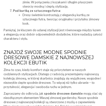
zimie. W połączeniu z kozakami i długim płaszczem
stworzy modną i ciepłą stylizację.
Pod kurtką ze sztucznego futra:
Dresy świetnie kontrastują z elegancką kurtką ze
sztucznego futra, tworząc oryginalny i przytulny zimowy
look.
Pamiętaj, że kluczem do udanej stylizacji jest równowaga między luzem
a elegancją oraz dobór odpowiednich dodatków, które nadadzą całości
charakteru i stylu.
ZNAJDŹ SWOJE MODNE SPODNIE
DRESOWE DAMSKIE Z NAJNOWSZEJ
KOLEKCJI EBUTIK
Zima to czas, kiedy komfort staje się priorytetem w naszych
codziennych stylizacjach. Dlatego z radością prezentujemy najnowszą
kolekcję zimową, w której skarbnicy znajdują się wyjątkowe, wygodne i
niezwykle ciepłe spodnie dresowe. To więcej niż tylko ubranie – to
przytulność, elegancja i swoboda ruchu w jednym.
Zapraszamy do odkrycia, jak
spodnie dresowe damskie
mogą stać się
nieodłącznym elementem Waszej zimowej garderoby. Nasze spodnie
dresowe z najnowszej kolekcji są stworzone z myślą o zapewnieniu