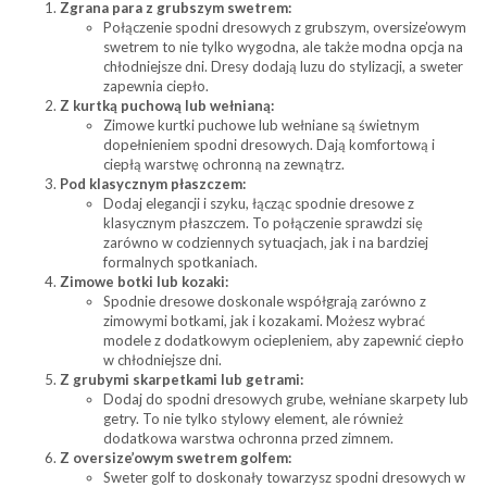
Zgrana para z grubszym swetrem:
Połączenie spodni dresowych z grubszym, oversize’owym
swetrem to nie tylko wygodna, ale także modna opcja na
chłodniejsze dni. Dresy dodają luzu do stylizacji, a sweter
zapewnia ciepło.
Z kurtką puchową lub wełnianą:
Zimowe kurtki puchowe lub wełniane są świetnym
dopełnieniem spodni dresowych. Dają komfortową i
ciepłą warstwę ochronną na zewnątrz.
Pod klasycznym płaszczem:
Dodaj elegancji i szyku, łącząc spodnie dresowe z
klasycznym płaszczem. To połączenie sprawdzi się
zarówno w codziennych sytuacjach, jak i na bardziej
formalnych spotkaniach.
Zimowe botki lub kozaki:
Spodnie dresowe doskonale współgrają zarówno z
zimowymi botkami, jak i kozakami. Możesz wybrać
modele z dodatkowym ociepleniem, aby zapewnić ciepło
w chłodniejsze dni.
Z grubymi skarpetkami lub getrami:
Dodaj do spodni dresowych grube, wełniane skarpety lub
getry. To nie tylko stylowy element, ale również
dodatkowa warstwa ochronna przed zimnem.
Z oversize’owym swetrem golfem:
Sweter golf to doskonały towarzysz spodni dresowych w