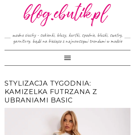
Skip
to
content
modne ciuchy - sukienki, bluzy, kurtki, spodnie, bluzki, swetry,
garnitury. bądź na bieżąco z najnowszymi trendami w modzie
Toggle
Navigation
STYLIZACJA TYGODNIA:
KAMIZELKA FUTRZANA Z
UBRANIAMI BASIC