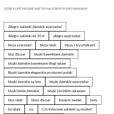
GDZIE KUPIĆ MODNE SWETRY NA JESIEŃ? PODPOWIADAMY
Allegro sukienki damskie wyprzedaż
Allegro sukienki do 50 zł
allegro wyprzedaż
bluza oversized
bluza relab
bluza z kryształkami
bluz dla par
bluzki bawełniane damskie
bluzki damskie bawełniane długi rękaw
Bluzki damskie eleganckie producent polski
bluzki damskie na lato
bluzki damskie wyprzedaż
bluzki letnie damskie
bluzki z krótkim rękawem
bluz relab
bluzy dla par
bonprix sweter
buty
by lalala
ccc
Czy kolorowe sukienki są modne?