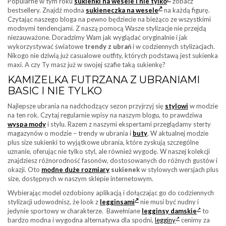
Popularne w tym roku
sukienki na wesele i nie tylko
zobacz
bestsellery. Znajdź modna
sukieneczka na wesele
na każdą figurę.
Czytając naszego bloga na pewno będziecie na bieżąco ze wszystkimi
modnymi tendencjami. Z naszą pomocą Wasze stylizacje nie przejdą
niezauważone. Doradzimy Wam jak wyglądać oryginalnie i jak
wykorzystywać światowe
trendy z ubrań
i w codziennych stylizacjach.
Nikogo nie dziwią już casualowe outfity, których podstawą jest sukienka
maxi. A czy Ty masz już w swojej szafie taką sukienkę?
KAMIZELKA FUTRZANA Z UBRANIAMI
BASIC I NIE TYLKO
Najlepsze ubrania na nadchodzący sezon przyjrzyj się
stylowi
w modzie
na ten rok. Czytaj regularnie wpisy na naszym blogu, to prawdziwa
wyspa mody
i stylu. Razem z naszymi ekspertami przeglądamy sterty
magazynów o modzie – trendy w ubrania i
buty
. W aktualnej modzie
plus size sukienki to wyjątkowe ubrania, które zyskują szczególne
uznanie, oferując nie tylko styl, ale również wygodę. W naszej kolekcji
znajdziesz różnorodność fasonów, dostosowanych do różnych gustów i
okazji. Oto
modne duże rozmiary
sukienek
w stylowych wersjach plus
size, dostępnych w naszym sklepie internetowym.
Wybierając model ozdobiony aplikacją i dołączając go do codziennych
stylizacji udowodnisz, że look z
legginsami
nie musi być nudny i
jedynie sportowy w charakterze. Bawełniane
legginsy damskie
to
bardzo modna i wygodna alternatywa dla spodni,
legginy
cenimy za