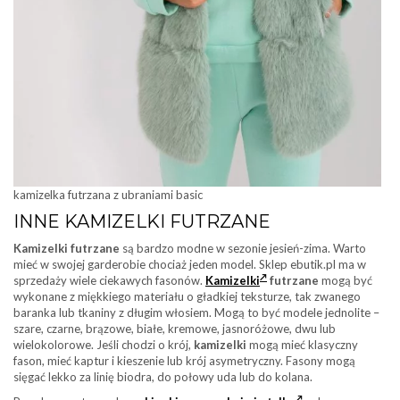
kamizelka futrzana z ubraniami basic
INNE KAMIZELKI FUTRZANE
Kamizelki futrzane
są bardzo modne w sezonie jesień-zima. Warto
mieć w swojej garderobie chociaż jeden model. Sklep ebutik.pl ma w
sprzedaży wiele ciekawych fasonów.
Kamizelki
futrzane
mogą być
wykonane z miękkiego materiału o gładkiej teksturze, tak zwanego
baranka lub tkaniny z długim włosiem. Mogą to być modele jednolite –
szare, czarne, brązowe, białe, kremowe, jasnoróżowe, dwu lub
wielokolorowe. Jeśli chodzi o krój,
kamizelki
mogą mieć klasyczny
fason, mieć kaptur i kieszenie lub krój asymetryczny. Fasony mogą
sięgać lekko za linię biodra, do połowy uda lub do kolana.