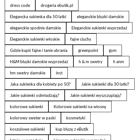
dress code
drogeria ebutik.pl
Elegancka sukienka dla 50 latki
eleganckie bluzki damskie
eleganckie spodnie damskie
Eleganckie sukienki wyprzedaż
Eleganckie sukienki włoskie
fajne ciuchy
Gdzie kupić fajne i tanie ubrania
greenpoint
gym
H&M bluzki damskie wyprzedaż
h & m swetry
h anm
hm swetry damskie
inst
Jaka sukienka dla kobiety po 50?
Jakie sukienki dla 30 latki?
Jakie sukienki odmładzają?
Jakie sukienki wyszczuplają?
kolorowe sukienki
Kolorowe sukienki na wiosnę
kolorowy sweter w paski
kosmetyki
koszulowe sukienki
kup bluzę z eButik