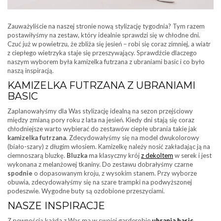
Zauważyliście na naszej stronie nową stylizację tygodnia? Tym razem
postawiłyśmy na zestaw, który idealnie sprawdzi się w chłodne dni.
Czuć już w powietrzu, że zbliża się jesień – robi się coraz zimniej, a wiatr
z ciepłego wietrzyka staje się przeszywający. Sprawdźcie dlaczego
naszym wyborem była kamizelka futrzana z ubraniami basic i co było
naszą inspiracją.
KAMIZELKA FUTRZANA Z UBRANIAMI
BASIC
Zaplanowałyśmy dla Was stylizację idealną na sezon przejściowy
między zmianą pory roku z lata na jesień. Kiedy dni stają się coraz
chłodniejsze warto wybierać do zestawów ciepłe ubrania takie jak
kamizelka futrzana
. Zdecydowałyśmy się na model dwukolorowy
(biało-szary) z długim włosiem. Kamizelkę należy nosić zakładając ją na
ciemnoszarą bluzkę.
Bluzka
ma klasyczny krój
z dekoltem
w serek i jest
wykonana z melanżowej tkaniny. Do zestawu dobrałyśmy czarne
spodnie
o dopasowanym kroju, z wysokim stanem. Przy wyborze
obuwia, zdecydowałyśmy się na szare trampki na podwyższonej
podeszwie. Wygodne buty są ozdobione przeszyciami.
NASZE INSPIRACJE
Z pewnością każda z Was ma w swojej garderobie
ubrania basic
.