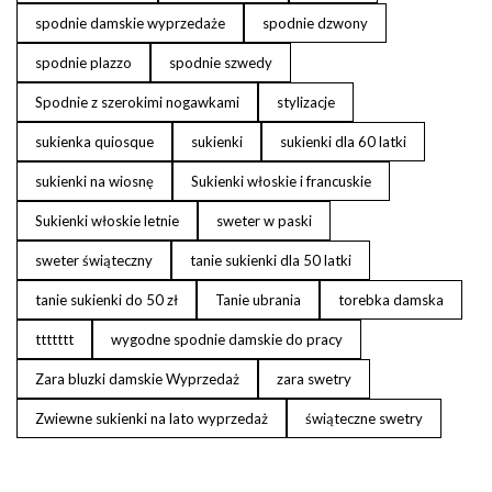
spodnie damskie wyprzedaże
spodnie dzwony
spodnie plazzo
spodnie szwedy
Spodnie z szerokimi nogawkami
stylizacje
sukienka quiosque
sukienki
sukienki dla 60 latki
sukienki na wiosnę
Sukienki włoskie i francuskie
Sukienki włoskie letnie
sweter w paski
sweter świąteczny
tanie sukienki dla 50 latki
tanie sukienki do 50 zł
Tanie ubrania
torebka damska
ttttttt
wygodne spodnie damskie do pracy
Zara bluzki damskie Wyprzedaż
zara swetry
Zwiewne sukienki na lato wyprzedaż
świąteczne swetry