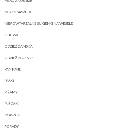
MODA PLUS SIZE
NERKI I SASZETKI
NIEPOWTARZALNE SUKIENKI NA WESELE
OBUWIE
ODZIEŻ DAMSKA
ODZIEŻ PLUS SIZE
PANTONE
PASKI
PIŻAMY
PLECAKI
PŁASZCZE
PORADY