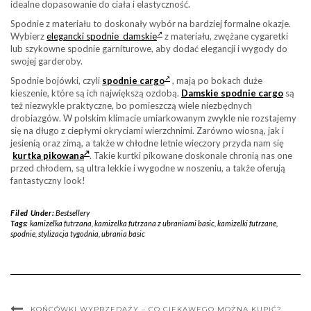
idealne dopasowanie do ciała i elastyczność.
Spodnie z materiału to doskonały wybór na bardziej formalne okazje.
Wybierz
elegancki spodnie damskie
z materiału, zwężane cygaretki
lub szykowne spodnie garniturowe, aby dodać elegancji i wygody do
swojej garderoby.
Spodnie bojówki, czyli
spodnie cargo
, mają po bokach duże
kieszenie, które są ich największą ozdobą.
Damskie spodnie cargo
są
też niezwykle praktyczne, bo pomieszczą wiele niezbędnych
drobiazgów. W polskim klimacie umiarkowanym zwykle nie rozstajemy
się na długo z ciepłymi okryciami wierzchnimi. Zarówno wiosną, jak i
jesienią oraz zimą, a także w chłodne letnie wieczory przyda nam się
kurtka pikowana
. Takie kurtki pikowane doskonale chronią nas one
przed chłodem, są ultra lekkie i wygodne w noszeniu, a także oferują
fantastyczny look!
Filed Under:
Bestsellery
Tags:
kamizelka futrzana
,
kamizelka futrzana z ubraniami basic
,
kamizelki futrzane
,
spodnie
,
stylizacja tygodnia
,
ubrania basic
KOŃCÓWKI WYPRZEDAŻY – CO CIEKAWEGO MOŻNA KUPIĆ?