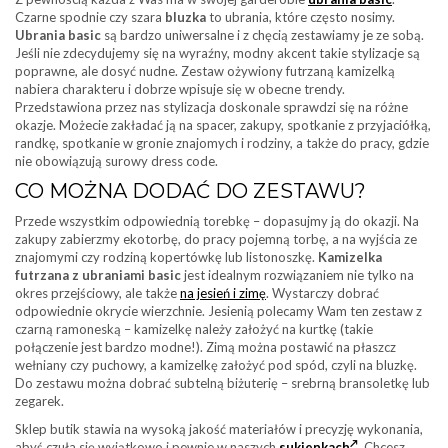
Czarne spodnie czy szara
bluzka
to ubrania, które często nosimy.
Ubrania basic
są bardzo uniwersalne i z chęcią zestawiamy je ze sobą.
Jeśli nie zdecydujemy się na wyraźny, modny akcent takie stylizacje są
poprawne, ale dosyć nudne. Zestaw ożywiony futrzaną kamizelką
nabiera charakteru i dobrze wpisuje się w obecne trendy.
Przedstawiona przez nas stylizacja doskonale sprawdzi się na różne
okazje. Możecie zakładać ją na spacer, zakupy, spotkanie z przyjaciółką,
randkę, spotkanie w gronie znajomych i rodziny, a także do pracy, gdzie
nie obowiązują surowy dress code.
CO MOŻNA DODAĆ DO ZESTAWU?
Przede wszystkim odpowiednią torebkę – dopasujmy ją do okazji. Na
zakupy zabierzmy ekotorbę, do pracy pojemną torbę, a na wyjścia ze
znajomymi czy rodziną kopertówkę lub listonoszkę.
Kamizelka
futrzana z ubraniami basic
jest idealnym rozwiązaniem nie tylko na
okres przejściowy, ale także
na jesień i zimę
. Wystarczy dobrać
odpowiednie okrycie wierzchnie. Jesienią polecamy Wam ten zestaw z
czarną ramoneską – kamizelkę należy założyć na kurtkę (takie
połączenie jest bardzo modne!). Zimą można postawić na płaszcz
wełniany czy puchowy, a kamizelkę założyć pod spód, czyli na bluzkę.
Do zestawu można dobrać subtelną biżuterię – srebrną bransoletkę lub
zegarek.
Sklep butik stawia na wysoką jakość materiałów i precyzję wykonania,
abyś czuła się wyjątkowo i pewnie w naszych
sukienkach
. Chcesz