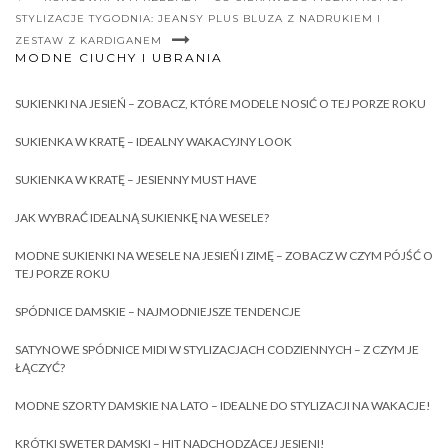
STYLIZACJE TYGODNIA: JEANSY PLUS BLUZA Z NADRUKIEM I
ZESTAW Z KARDIGANEM
MODNE CIUCHY I UBRANIA
SUKIENKI NA JESIEŃ – ZOBACZ, KTÓRE MODELE NOSIĆ O TEJ PORZE ROKU
SUKIENKA W KRATĘ – IDEALNY WAKACYJNY LOOK
SUKIENKA W KRATĘ – JESIENNY MUST HAVE
JAK WYBRAĆ IDEALNĄ SUKIENKĘ NA WESELE?
MODNE SUKIENKI NA WESELE NA JESIEŃ I ZIMĘ – ZOBACZ W CZYM PÓJŚĆ O
TEJ PORZE ROKU
SPÓDNICE DAMSKIE – NAJMODNIEJSZE TENDENCJE
SATYNOWE SPÓDNICE MIDI W STYLIZACJACH CODZIENNYCH – Z CZYM JE
ŁĄCZYĆ?
MODNE SZORTY DAMSKIE NA LATO – IDEALNE DO STYLIZACJI NA WAKACJE!
KRÓTKI SWETER DAMSKI – HIT NADCHODZĄCEJ JESIENI!