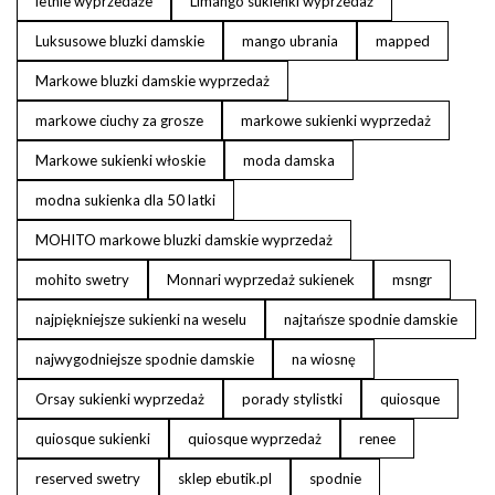
letnie wyprzedaże
Limango sukienki wyprzedaż
Luksusowe bluzki damskie
mango ubrania
mapped
Markowe bluzki damskie wyprzedaż
markowe ciuchy za grosze
markowe sukienki wyprzedaż
Markowe sukienki włoskie
moda damska
modna sukienka dla 50 latki
MOHITO markowe bluzki damskie wyprzedaż
mohito swetry
Monnari wyprzedaż sukienek
msngr
najpiękniejsze sukienki na weselu
najtańsze spodnie damskie
najwygodniejsze spodnie damskie
na wiosnę
Orsay sukienki wyprzedaż
porady stylistki
quiosque
quiosque sukienki
quiosque wyprzedaż
renee
reserved swetry
sklep ebutik.pl
spodnie