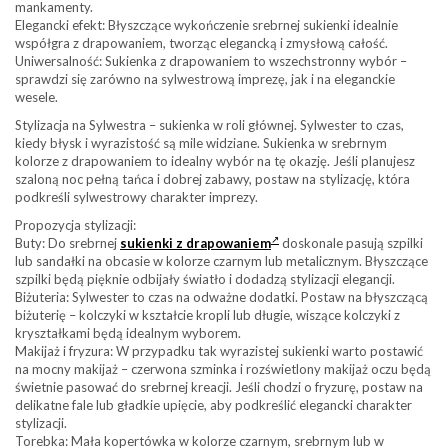
mankamenty.
Elegancki efekt: Błyszczące wykończenie srebrnej sukienki idealnie
współgra z drapowaniem, tworząc elegancką i zmysłową całość.
Uniwersalność: Sukienka z drapowaniem to wszechstronny wybór –
sprawdzi się zarówno na sylwestrową imprezę, jak i na eleganckie
wesele.
Stylizacja na Sylwestra – sukienka w roli głównej. Sylwester to czas,
kiedy błysk i wyrazistość są mile widziane. Sukienka w srebrnym
kolorze z drapowaniem to idealny wybór na tę okazję. Jeśli planujesz
szaloną noc pełną tańca i dobrej zabawy, postaw na stylizację, która
podkreśli sylwestrowy charakter imprezy.
Propozycja stylizacji:
Buty: Do srebrnej
sukienki z drapowaniem
doskonale pasują szpilki
lub sandałki na obcasie w kolorze czarnym lub metalicznym. Błyszczące
szpilki będą pięknie odbijały światło i dodadzą stylizacji elegancji.
Biżuteria: Sylwester to czas na odważne dodatki. Postaw na błyszczącą
biżuterię – kolczyki w kształcie kropli lub długie, wiszące kolczyki z
kryształkami będą idealnym wyborem.
Makijaż i fryzura: W przypadku tak wyrazistej sukienki warto postawić
na mocny makijaż – czerwona szminka i rozświetlony makijaż oczu będą
świetnie pasować do srebrnej kreacji. Jeśli chodzi o fryzurę, postaw na
delikatne fale lub gładkie upięcie, aby podkreślić elegancki charakter
stylizacji.
Torebka: Mała kopertówka w kolorze czarnym, srebrnym lub w