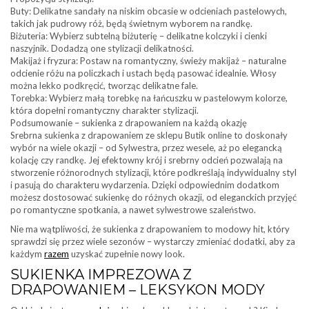
Buty: Delikatne sandały na niskim obcasie w odcieniach pastelowych,
takich jak pudrowy róż, będą świetnym wyborem na randkę.
Biżuteria: Wybierz subtelną biżuterię – delikatne kolczyki i cienki
naszyjnik. Dodadzą one stylizacji delikatności.
Makijaż i fryzura: Postaw na romantyczny, świeży makijaż – naturalne
odcienie różu na policzkach i ustach będą pasować idealnie. Włosy
można lekko podkręcić, tworząc delikatne fale.
Torebka: Wybierz małą torebkę na łańcuszku w pastelowym kolorze,
która dopełni romantyczny charakter stylizacji.
Podsumowanie – sukienka z drapowaniem na każdą okazję
Srebrna sukienka z drapowaniem ze sklepu Butik online to doskonały
wybór na wiele okazji – od Sylwestra, przez wesele, aż po elegancką
kolację czy randkę. Jej efektowny krój i srebrny odcień pozwalają na
stworzenie różnorodnych stylizacji, które podkreślają indywidualny styl
i pasują do charakteru wydarzenia. Dzięki odpowiednim dodatkom
możesz dostosować sukienkę do różnych okazji, od eleganckich przyjęć
po romantyczne spotkania, a nawet sylwestrowe szaleństwo.
Nie ma wątpliwości, że sukienka z drapowaniem to modowy hit, który
sprawdzi się przez wiele sezonów – wystarczy zmieniać dodatki, aby za
każdym
razem
uzyskać zupełnie nowy look.
SUKIENKA IMPREZOWA Z
DRAPOWANIEM – LEKSYKON MODY