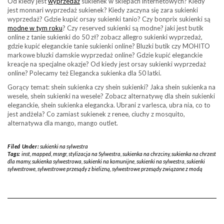
Od kiedy jest
wyprzedaż
sukienek w sklepach internetowych? Kiedy
jest monnari wyprzedaż sukienek? Kiedy zaczyna się zara sukienki
wyprzedaż? Gdzie kupić orsay sukienki tanio? Czy bonprix sukienki są
modne w tym roku
? Czy reserved sukienki są modne? jaki jest butik
online z tanie sukienki do 50 zł? zobacz allegro sukienki wyprzedaż,
gdzie kupić eleganckie tanie sukienki online? Bluzki butik czy MOHITO
markowe bluzki damskie wyprzedaż online? Gdzie kupić eleganckie
kreacje na specjalne okazje? Od kiedy jest orsay sukienki wyprzedaż
online? Polecamy też Elegancka sukienka dla 50 latki.
Gorący temat: shein sukienka czy shein sukienki? Jaka shein sukienka na
wesele, shein sukienki na wesele? Zobacz alternatywę dla shein sukienki
eleganckie, shein sukienka elegancka. Ubrani z varlesca, ubra nia, co to
jest andżela? Co zamiast sukienek z renee, ciuchy z mosquito,
alternatywa dla mango, mango outlet.
Filed Under:
sukienki na sylwestra
Tags:
inst
,
mapped
,
msngr
,
stylizacja na Sylwestra
,
sukienka na chrzciny
,
sukienka na chrzest
dla mamy
,
sukienka sylwestrowa
,
sukienki na komunijne
,
sukienki na sylwestra
,
sukienki
sylwestrowe
,
sylwestrowe przesądy z bielizną
,
sylwestrowe przesądy związane z modą