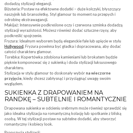
dodadzą stylizacji elegancji.
Biżuteria: Postaw na efektowne dodatki – duże kolczyki, błyszczący
naszyjnik lub bransoletkę. Styl glamour to moment na przepych i
odrobinę ekstrawagancji.
Makijaż: Intensywnie podkreślone oczy i czerwona szminka dodadzą
stylizacji wyrazistości. Możesz również dodać sztuczne rzęsy, aby
podkreślić spojrzenie.
Fryzura: Idealnym wyborem będą eleganckie fale lub upięcie w stylu
Hollywood
. Fryzura powinna być gładka i dopracowana, aby dodać
całości charakteru glamour.
Torebka: Kopertówka zdobiona kamieniami lub brokatem będzie
pięknie komponować się z sukienką i doda stylizacji luksusowego
charakteru.
Stylizacja w stylu glamour to doskonały wybór
na wieczorne
przyjęcie
, kiedy chcesz zabłysnąć i przyciągnąć uwagę swoim
wyglądem.
SUKIENKA Z DRAPOWANIEM NA
RANDKĘ – SUBTELNIE I ROMANTYCZNIE
Drapowana sukienka w odcieniu srebrnym może również sprawdzić się
jako idealna stylizacja na romantyczną kolację lub spotkanie z bliską
osobą. W tej stylizacji postaw na subtelne dodatki, aby stworzyć
romantyczny i kobiecy look.
Propozycja stylizacji: