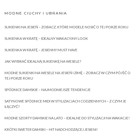
MODNE CIUCHY I UBRANIA
SUKIENKI NA JESIEŃ – ZOBACZ, KTÓRE MODELE NOSIĆ O TEJ PORZE ROKU
SUKIENKA W KRATĘ – IDEALNY WAKACYJNY LOOK
SUKIENKA W KRATĘ – JESIENNY MUST HAVE
JAK WYBRAĆ IDEALNĄ SUKIENKĘ NA WESELE?
MODNE SUKIENKI NA WESELE NA JESIEŃ I ZIMĘ – ZOBACZ W CZYM PÓJŚĆ O
TEJ PORZE ROKU
SPÓDNICE DAMSKIE – NAJMODNIEJSZE TENDENCJE
SATYNOWE SPÓDNICE MIDI W STYLIZACJACH CODZIENNYCH – Z CZYM JE
ŁĄCZYĆ?
MODNE SZORTY DAMSKIE NA LATO – IDEALNE DO STYLIZACJI NA WAKACJE!
KRÓTKI SWETER DAMSKI – HIT NADCHODZĄCEJ JESIENI!