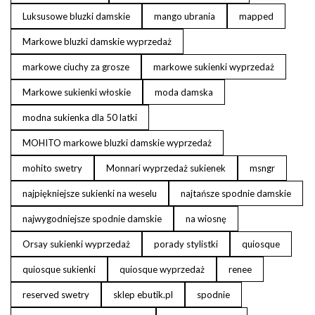
Luksusowe bluzki damskie
mango ubrania
mapped
Markowe bluzki damskie wyprzedaż
markowe ciuchy za grosze
markowe sukienki wyprzedaż
Markowe sukienki włoskie
moda damska
modna sukienka dla 50 latki
MOHITO markowe bluzki damskie wyprzedaż
mohito swetry
Monnari wyprzedaż sukienek
msngr
najpiękniejsze sukienki na weselu
najtańsze spodnie damskie
najwygodniejsze spodnie damskie
na wiosnę
Orsay sukienki wyprzedaż
porady stylistki
quiosque
quiosque sukienki
quiosque wyprzedaż
renee
reserved swetry
sklep ebutik.pl
spodnie