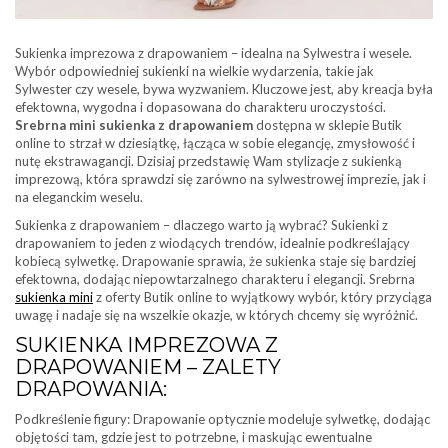
Sukienka imprezowa z drapowaniem – idealna na Sylwestra i wesele.
Wybór odpowiedniej sukienki na wielkie wydarzenia, takie jak
Sylwester czy wesele, bywa wyzwaniem. Kluczowe jest, aby kreacja była
efektowna, wygodna i dopasowana do charakteru uroczystości.
Srebrna mini sukienka z drapowaniem
dostępna w sklepie Butik
online to strzał w dziesiątkę, łącząca w sobie elegancję, zmysłowość i
nutę ekstrawagancji. Dzisiaj przedstawię Wam stylizacje z sukienką
imprezową, która sprawdzi się zarówno na sylwestrowej imprezie, jak i
na eleganckim weselu.
Sukienka z drapowaniem – dlaczego warto ją wybrać? Sukienki z
drapowaniem to jeden z wiodących trendów, idealnie podkreślający
kobiecą sylwetkę. Drapowanie sprawia, że sukienka staje się bardziej
efektowna, dodając niepowtarzalnego charakteru i elegancji. Srebrna
sukienka mini
z oferty Butik online to wyjątkowy wybór, który przyciąga
uwagę i nadaje się na wszelkie okazje, w których chcemy się wyróżnić.
SUKIENKA IMPREZOWA Z
DRAPOWANIEM – ZALETY
DRAPOWANIA:
Podkreślenie figury: Drapowanie optycznie modeluje sylwetkę, dodając
objętości tam, gdzie jest to potrzebne, i maskując ewentualne