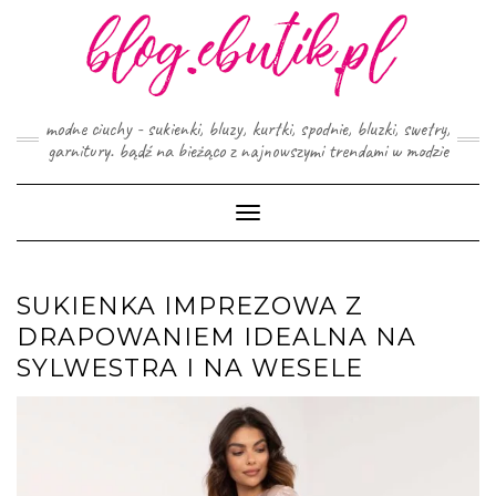
Skip
to
content
modne ciuchy - sukienki, bluzy, kurtki, spodnie, bluzki, swetry,
garnitury. bądź na bieżąco z najnowszymi trendami w modzie
Toggle
Navigation
SUKIENKA IMPREZOWA Z
DRAPOWANIEM IDEALNA NA
SYLWESTRA I NA WESELE