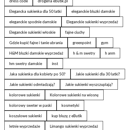
dress code
drogeria ebutik.pl
Elegancka sukienka dla 50 latki
eleganckie bluzki damskie
eleganckie spodnie damskie
Eleganckie sukienki wyprzedaż
Eleganckie sukienki włoskie
fajne ciuchy
Gdzie kupić fajne i tanie ubrania
greenpoint
gym
H&M bluzki damskie wyprzedaż
h & m swetry
h anm
hm swetry damskie
inst
Jaka sukienka dla kobiety po 50?
Jakie sukienki dla 30 latki?
Jakie sukienki odmładzają?
Jakie sukienki wyszczuplają?
kolorowe sukienki
Kolorowe sukienki na wiosnę
kolorowy sweter w paski
kosmetyki
koszulowe sukienki
kup bluzę z eButik
letnie wyprzedaże
Limango sukienki wyprzedaż