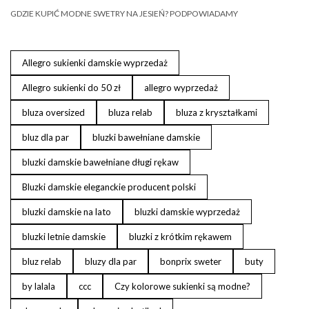
GDZIE KUPIĆ MODNE SWETRY NA JESIEŃ? PODPOWIADAMY
Allegro sukienki damskie wyprzedaż
Allegro sukienki do 50 zł
allegro wyprzedaż
bluza oversized
bluza relab
bluza z kryształkami
bluz dla par
bluzki bawełniane damskie
bluzki damskie bawełniane długi rękaw
Bluzki damskie eleganckie producent polski
bluzki damskie na lato
bluzki damskie wyprzedaż
bluzki letnie damskie
bluzki z krótkim rękawem
bluz relab
bluzy dla par
bonprix sweter
buty
by lalala
ccc
Czy kolorowe sukienki są modne?