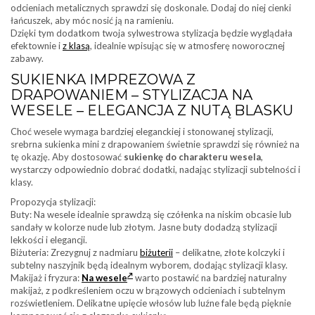
odcieniach metalicznych sprawdzi się doskonale. Dodaj do niej cienki
łańcuszek, aby móc nosić ją na ramieniu.
Dzięki tym dodatkom twoja sylwestrowa stylizacja będzie wyglądała
efektownie i
z klasą
, idealnie wpisując się w atmosferę noworocznej
zabawy.
SUKIENKA IMPREZOWA Z
DRAPOWANIEM – STYLIZACJA NA
WESELE – ELEGANCJA Z NUTĄ BLASKU
Choć wesele wymaga bardziej eleganckiej i stonowanej stylizacji,
srebrna sukienka mini z drapowaniem świetnie sprawdzi się również na
tę okazję. Aby dostosować
sukienkę do charakteru wesela
,
wystarczy odpowiednio dobrać dodatki, nadając stylizacji subtelności i
klasy.
Propozycja stylizacji:
Buty: Na wesele idealnie sprawdzą się czółenka na niskim obcasie lub
sandały w kolorze nude lub złotym. Jasne buty dodadzą stylizacji
lekkości i elegancji.
Biżuteria: Zrezygnuj z nadmiaru
biżuterii
– delikatne, złote kolczyki i
subtelny naszyjnik będą idealnym wyborem, dodając stylizacji klasy.
Makijaż i fryzura:
Na wesele
warto postawić na bardziej naturalny
makijaż, z podkreśleniem oczu w brązowych odcieniach i subtelnym
rozświetleniem. Delikatne upięcie włosów lub luźne fale będą pięknie