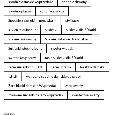
spodnie damskie wyprzedaże
spodnie dzwony
spodnie plazzo
spodnie szwedy
Spodnie z szerokimi nogawkami
stylizacje
sukienka quiosque
sukienki
sukienki dla 60 latki
sukienki na wiosnę
Sukienki włoskie i francuskie
Sukienki włoskie letnie
sweter w paski
sweter świąteczny
tanie sukienki dla 50 latki
tanie sukienki do 50 zł
Tanie ubrania
torebka damska
ttttttt
wygodne spodnie damskie do pracy
Zara bluzki damskie Wyprzedaż
zara swetry
Zwiewne sukienki na lato wyprzedaż
świąteczne swetry
ADIDAS