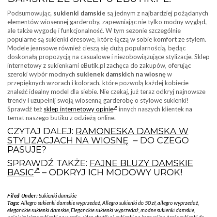
Podsumowując,
sukienki damskie
są jednym z najbardziej pożądanych
elementów wiosennej garderoby, zapewniając nie tylko modny wygląd,
ale także wygodę i funkcjonalność. W tym sezonie szczególnie
popularne są sukienki dresowe, które łączą w sobie komfort ze stylem.
Modele jeansowe również cieszą się dużą popularnością, będąc
doskonałą propozycją na casualowe i niezobowiązujące stylizacje. Sklep
internetowy z sukienkami eButik.pl zachęca do zakupów, oferując
szeroki wybór modnych
sukienek damskich na wiosnę
w
przepięknych wzorach i kolorach, które pozwolą każdej kobiecie
znaleźć idealny model dla siebie. Nie czekaj, już teraz odkryj najnowsze
trendy i uzupełnij swoją wiosenną garderobę o stylowe sukienki!
Sprawdź też
sklep internetowy opinie
innych naszych klientek na
temat naszego butiku z odzieżą online.
CZYTAJ DALEJ:
RAMONESKA DAMSKA W
STYLIZACJACH NA WIOSNĘ
– DO CZEGO
PASUJE?
SPRAWDŹ TAKŻE:
FAJNE BLUZY DAMSKIE
BASIC
– ODKRYJ ICH MODOWY UROK!
Filed Under:
Sukienki damskie
Tags:
Allegro sukienki damskie wyprzedaż
,
Allegro sukienki do 50 zł
,
allegro wyprzedaż
,
eleganckie sukienki damskie
,
Eleganckie sukienki wyprzedaż
,
modne sukienki damskie
,