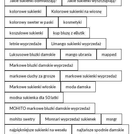
Jakie sukienki odmładzają?
Jakie sukienki wyszczuplają?
kolorowe sukienki
Kolorowe sukienki na wiosnę
kolorowy sweter w paski
kosmetyki
koszulowe sukienki
kup bluzę z eButik
letnie wyprzedaże
Limango sukienki wyprzedaż
Luksusowe bluzki damskie
mango ubrania
mapped
Markowe bluzki damskie wyprzedaż
markowe ciuchy za grosze
markowe sukienki wyprzedaż
Markowe sukienki włoskie
moda damska
modna sukienka dla 50 latki
MOHITO markowe bluzki damskie wyprzedaż
mohito swetry
Monnari wyprzedaż sukienek
msngr
najpiękniejsze sukienki na weselu
najtańsze spodnie damskie