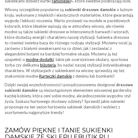
sukienkami dobierz kurtki
ramoneski
, które świetnie podkręcają look.
Wiosną szczególnie popularne są
sukienki dresowe damskie
o luźnym
kroju, wykonane z miękkich i elastycznych materiałów, które gwarantują
wygodę i lekkość noszenia. Warto postawić na modele w pastelowych
kolorach, które idealnie wpisują się w atmosferę wiosny, ale równie
modne są także sukienki dresowe w intensywnych barwach i wzorach,
które dodadzą energii i charakteru naszej stylizacji. Sukienka dresowa
to również świetna baza do różnego rodzaju stylizacji. Możemy nosić ją
zarówno z białymi sneakersami na co dzień, jak i zestawiać z
eleganckimi butami na bardziej formalne okazje. Możemy ją też
uzupełnić o
modne dodatki
, takie jak oversize’owe okulary, sportowa
torba czy delikatna
biżuteria
, by nadać naszej stylizacji indywidualnego
charakteru. W stylizacjach z sukienkami na wiosnę sprawdzą się też
znakomicie modne
Kurteczki damskie
z denimu lub bomkerki!
Dzięki swojej wszechstronności i ponadczasowemu designowi
dresowe
sukienki damskie
są niezastąpionym elementem wiosennej garderoby
każdej kobiety, która ceni sobie modny, ale jednocześnie wygodny styl
życia. Szukasz hurtowego dostawy odzieży? Sprawdź jakie sukienki
proponuje na ten sezon hurtownia sukienek damskich i wybierz z
asortymentu najgorętsze trendy!
ZAMÓW PIĘKNE I TANIE SUKIENKI
DAMSKIE ZE SKLEPU EBUTIK.PL!