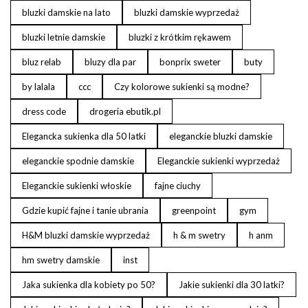
bluzki damskie na lato
bluzki damskie wyprzedaż
bluzki letnie damskie
bluzki z krótkim rękawem
bluz relab
bluzy dla par
bonprix sweter
buty
by lalala
ccc
Czy kolorowe sukienki są modne?
dress code
drogeria ebutik.pl
Elegancka sukienka dla 50 latki
eleganckie bluzki damskie
eleganckie spodnie damskie
Eleganckie sukienki wyprzedaż
Eleganckie sukienki włoskie
fajne ciuchy
Gdzie kupić fajne i tanie ubrania
greenpoint
gym
H&M bluzki damskie wyprzedaż
h & m swetry
h anm
hm swetry damskie
inst
Jaka sukienka dla kobiety po 50?
Jakie sukienki dla 30 latki?