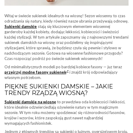
Witaj w świecie sukienek idealnych na wiosnę! Sezon wiosenny to czas
odradzania się natury, kiedy również nasze ubrania przeżywają odnowę.
Sukienki damskie
stają się kluczowym elementem wiosennej
garderoby każdej kobiety, dodając lekkości, kobiecości i świeżości
każdej stylizacji. W tym artykule zapoznamy się z najnowszymi trendami
sukienek damskich na wiosnę oraz podzielimy się inspirującymi
stylizacjami, które sprawią, że będziesz czuła się pewnie i stylowo w
nadchodzącym sezonie. Gotowa na wiosenne fashionowe przygody?
Czas rozpocząć podróż po świecie sukienek wiosennych!
Od minimalistycznych modeli po bardziej kobiece fasony — juz teraz
przejrzyj modne fasony sukienek
i znajdź krój odpowiadający
własnym potrzebom.
PIĘKNE SUKIENKI DAMSKIE – JAKIE
TRENDY RZĄDZĄ WIOSNĄ?
Sukienki damskie na wiosnę
to prawdziwa oda kobiecości i lekkości,
które idealnie odzwierciedlają ożywienie natury w tym magicznym
sezonie. W tym roku możemy spodziewać się różnorodności fasonów,
krojów i wzorów, które zaspokoją gust nawet najbardziej
wymagających fashionistek.
Jednym z głównych trendów są sukienki o luźnym, oversize’owym kroju,