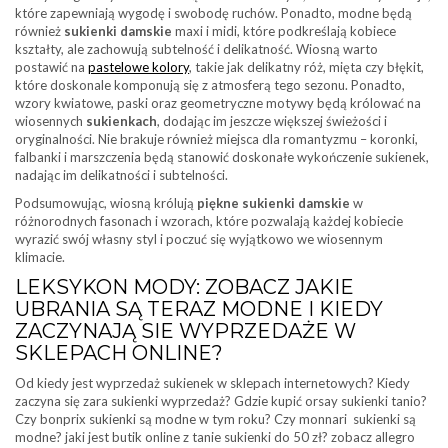
które zapewniają wygodę i swobodę ruchów. Ponadto, modne będą
również
sukienki damskie
maxi i midi, które podkreślają kobiece
kształty, ale zachowują subtelność i delikatność. Wiosną warto
postawić na
pastelowe kolory
, takie jak delikatny róż, mięta czy błękit,
które doskonale komponują się z atmosferą tego sezonu. Ponadto,
wzory kwiatowe, paski oraz geometryczne motywy będą królować na
wiosennych
sukienkach
, dodając im jeszcze większej świeżości i
oryginalności. Nie brakuje również miejsca dla romantyzmu – koronki,
falbanki i marszczenia będą stanowić doskonałe wykończenie sukienek,
nadając im delikatności i subtelności.
Podsumowując, wiosną królują
piękne sukienki damskie
w
różnorodnych fasonach i wzorach, które pozwalają każdej kobiecie
wyrazić swój własny styl i poczuć się wyjątkowo we wiosennym
klimacie.
LEKSYKON MODY: ZOBACZ JAKIE
UBRANIA SĄ TERAZ MODNE I KIEDY
ZACZYNAJĄ SIE WYPRZEDAŻE W
SKLEPACH ONLINE?
Od kiedy jest wyprzedaż sukienek w sklepach internetowych? Kiedy
zaczyna się zara sukienki wyprzedaż? Gdzie kupić orsay sukienki tanio?
Czy bonprix sukienki są modne w tym roku? Czy monnari sukienki są
modne? jaki jest butik online z tanie sukienki do 50 zł? zobacz allegro