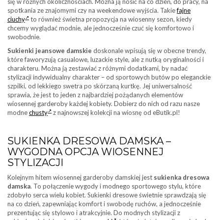
się w różnych okolicznościach. Można ją nosić na co dzień, do pracy, na
spotkania ze znajomymi czy na weekendowe wyjścia. Takie
fajne
ciuchy
to również świetna propozycja na wiosenny sezon, kiedy
chcemy wyglądać modnie, ale jednocześnie czuć się komfortowo i
swobodnie.
Sukienki jeansowe damskie
doskonale wpisują się w obecne trendy,
które faworyzują casualowe, luzackie style, ale z nutką oryginalności i
charakteru. Można ją zestawiać z różnymi dodatkami, by nadać
stylizacji indywidualny charakter – od sportowych butów po eleganckie
szpilki, od lekkiego swetra po skórzaną kurtkę. Jej uniwersalność
sprawia, że jest to jeden z najbardziej pożądanych elementów
wiosennej garderoby każdej kobiety. Dobierz do nich od razu nasze
modne
chusty
z najnowszej kolekcji na wiosnę od eButik.pl!
SUKIENKA DRESOWA DAMSKA –
WYGODNA OPCJA WIOSENNEJ
STYLIZACJI
Kolejnym hitem wiosennej garderoby damskiej jest
sukienka dresowa
damska
. To połączenie wygody i modnego sportowego stylu, które
zdobyło serca wielu kobiet. Sukienki dresowe świetnie sprawdzają się
na co dzień, zapewniając komfort i swobodę ruchów, a jednocześnie
prezentując się stylowo i atrakcyjnie. Do modnych stylizacji z