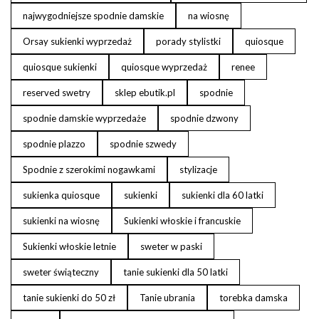
najwygodniejsze spodnie damskie
na wiosnę
Orsay sukienki wyprzedaż
porady stylistki
quiosque
quiosque sukienki
quiosque wyprzedaż
renee
reserved swetry
sklep ebutik.pl
spodnie
spodnie damskie wyprzedaże
spodnie dzwony
spodnie plazzo
spodnie szwedy
Spodnie z szerokimi nogawkami
stylizacje
sukienka quiosque
sukienki
sukienki dla 60 latki
sukienki na wiosnę
Sukienki włoskie i francuskie
Sukienki włoskie letnie
sweter w paski
sweter świąteczny
tanie sukienki dla 50 latki
tanie sukienki do 50 zł
Tanie ubrania
torebka damska