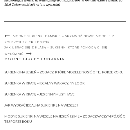
najpiękniejsze sukienki na weselu
,
sklep ebutik.pl
,
sukienki na komunijne
,
tanie sukienki do
50 zł
,
Zwiewne sukienki na lato wyprzedaż
MODNE SUKIENKI DAMSKIE – SPRAWDŹ NOWE MODELE Z
KOLEKCJI SKLEPU EBUTIK
JAK UBRAĆ SIĘ Z KLASĄ – SUKIENKI KTÓRE POMOGĄ CI SIĘ
WYRÓŻNIĆ
MODNE CIUCHY I UBRANIA
SUKIENKI NA JESIEŃ – ZOBACZ, KTÓRE MODELE NOSIĆ O TEJ PORZE ROKU
SUKIENKA W KRATĘ – IDEALNY WAKACYJNY LOOK
SUKIENKA W KRATĘ – JESIENNY MUST HAVE
JAK WYBRAĆ IDEALNĄ SUKIENKĘ NA WESELE?
MODNE SUKIENKI NA WESELE NA JESIEŃ I ZIMĘ – ZOBACZ W CZYM PÓJŚĆ O
TEJ PORZE ROKU