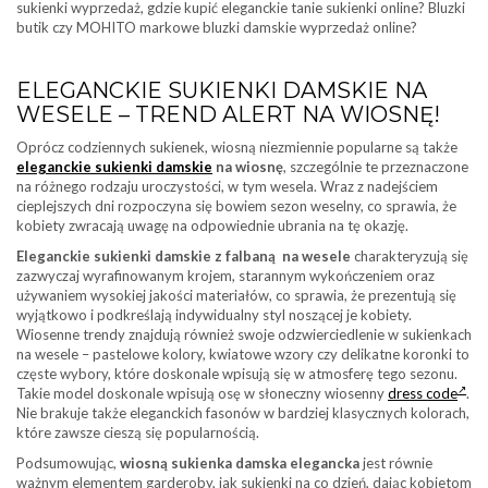
sukienki wyprzedaż, gdzie kupić eleganckie tanie sukienki online? Bluzki
butik czy MOHITO markowe bluzki damskie wyprzedaż online?
ELEGANCKIE SUKIENKI DAMSKIE NA
WESELE – TREND ALERT NA WIOSNĘ!
Oprócz codziennych sukienek, wiosną niezmiennie popularne są także
eleganckie sukienki damskie
na wiosnę
, szczególnie te przeznaczone
na różnego rodzaju uroczystości, w tym wesela. Wraz z nadejściem
cieplejszych dni rozpoczyna się bowiem sezon weselny, co sprawia, że
kobiety zwracają uwagę na odpowiednie ubrania na tę okazję.
Eleganckie sukienki damskie z falbaną na wesele
charakteryzują się
zazwyczaj wyrafinowanym krojem, starannym wykończeniem oraz
używaniem wysokiej jakości materiałów, co sprawia, że prezentują się
wyjątkowo i podkreślają indywidualny styl noszącej je kobiety.
Wiosenne trendy znajdują również swoje odzwierciedlenie w sukienkach
na wesele – pastelowe kolory, kwiatowe wzory czy delikatne koronki to
częste wybory, które doskonale wpisują się w atmosferę tego sezonu.
Takie model doskonale wpisują osę w słoneczny wiosenny
dress code
.
Nie brakuje także eleganckich fasonów w bardziej klasycznych kolorach,
które zawsze cieszą się popularnością.
Podsumowując,
wiosną sukienka damska elegancka
jest równie
ważnym elementem garderoby, jak sukienki na co dzień, dając kobietom