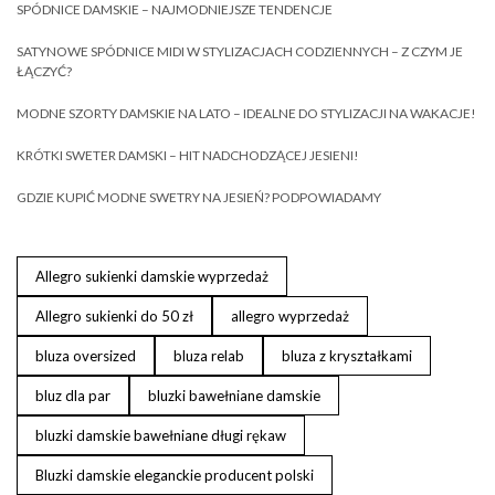
SPÓDNICE DAMSKIE – NAJMODNIEJSZE TENDENCJE
SATYNOWE SPÓDNICE MIDI W STYLIZACJACH CODZIENNYCH – Z CZYM JE
ŁĄCZYĆ?
MODNE SZORTY DAMSKIE NA LATO – IDEALNE DO STYLIZACJI NA WAKACJE!
KRÓTKI SWETER DAMSKI – HIT NADCHODZĄCEJ JESIENI!
GDZIE KUPIĆ MODNE SWETRY NA JESIEŃ? PODPOWIADAMY
Allegro sukienki damskie wyprzedaż
Allegro sukienki do 50 zł
allegro wyprzedaż
bluza oversized
bluza relab
bluza z kryształkami
bluz dla par
bluzki bawełniane damskie
bluzki damskie bawełniane długi rękaw
Bluzki damskie eleganckie producent polski