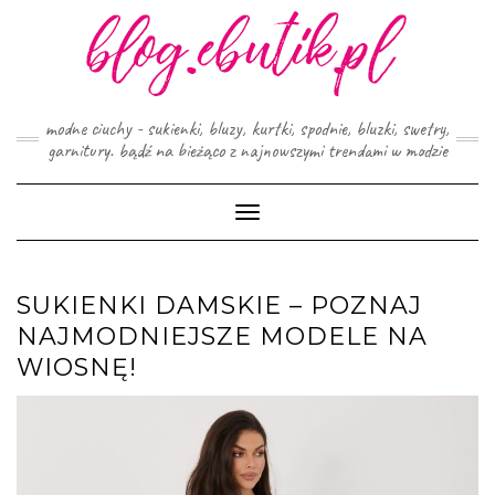
Skip
to
content
modne ciuchy - sukienki, bluzy, kurtki, spodnie, bluzki, swetry,
garnitury. bądź na bieżąco z najnowszymi trendami w modzie
Toggle
Navigation
SUKIENKI DAMSKIE – POZNAJ
NAJMODNIEJSZE MODELE NA
WIOSNĘ!