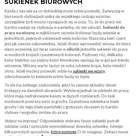
SUKIENEK BIUROWYCH
Każda z nas wie na co dokładniej może sobie pozwolić. Zazwyczaj w
biurowych stylizacjach unika się wszelkiego rodzaju wzorów,
szczególnie tych mocno rzucających się w oczy. To, że do pracy nie
bardzo nadaje się stylizacja w panterkę, nic nie szkodzi.
Sukienki do
pracy na wiosnę
w najbliższym sezonie królować będą właśnie w
jednolitych, pięknych odcieniach wielu kolorów. Klasyczna biel i czerń
jest jak zawsze odpowiednia. Jeżeli chcesz wprowadzić wiosnę do biura
nieco wcześniej, już teraz zamów w
eButik
jednolite sukienki do pracy
w modnych krojach i pastelowych kolorach. Pudrowy róż, delikatny
kolor błękitny czy piękny kolor limonkowy wpisują się w gorące trendy
wiosenne. Wiosną warto łączyć ze sobą odcienie brązu, beżu miedzi i
złota. Jeżeli możesz pozwolić sobie na
sukienki we wzory
,
zdecydowanie to kwieciste printy będą na topie.
Tu nie ma żadnego zaskoczenia, gdyż to zawsze aktualny deseń
królujący na damskich ubraniach. Wybieraj jednak te sukienki do pracy,
które mają nadrukowane kwiaty w dużych rozmiarach. Do łask
modowych powraca wzór w grochy. Granatowa sukienka w białe
grochy i do tego białe pantofelki z grubszym obcasem to bardzo
stylowy i wygodny zestaw do pracy.
Idziesz na imprezę? Odpowiednio dobrany fason sukienki potrafi
zdziałać cuda i optycznie wymodelować dowolną sylwetkę. Istnieje
kilka prostych sposobów,
które pomogą
Ci to osiągnąć. Zobacz nasze