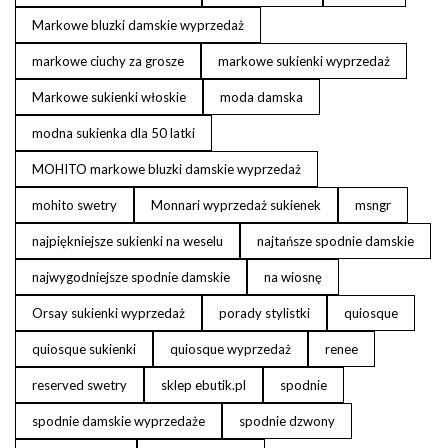
Markowe bluzki damskie wyprzedaż
markowe ciuchy za grosze
markowe sukienki wyprzedaż
Markowe sukienki włoskie
moda damska
modna sukienka dla 50 latki
MOHITO markowe bluzki damskie wyprzedaż
mohito swetry
Monnari wyprzedaż sukienek
msngr
najpiękniejsze sukienki na weselu
najtańsze spodnie damskie
najwygodniejsze spodnie damskie
na wiosnę
Orsay sukienki wyprzedaż
porady stylistki
quiosque
quiosque sukienki
quiosque wyprzedaż
renee
reserved swetry
sklep ebutik.pl
spodnie
spodnie damskie wyprzedaże
spodnie dzwony