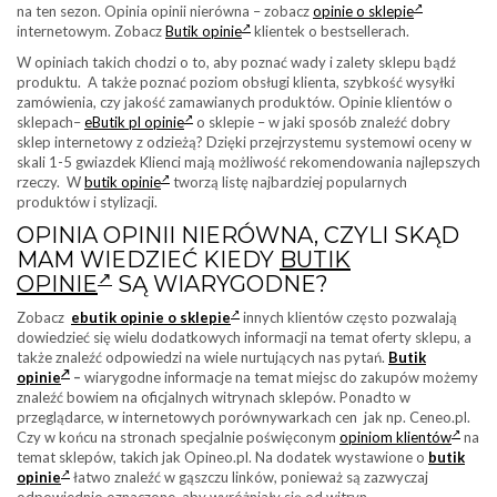
na ten sezon. Opinia opinii nierówna – zobacz
opinie o sklepie
internetowym. Zobacz
Butik opinie
klientek o bestsellerach.
W opiniach takich chodzi o to, aby poznać wady i zalety sklepu bądź
produktu. A także poznać poziom obsługi klienta, szybkość wysyłki
zamówienia, czy jakość zamawianych produktów. Opinie klientów o
sklepach–
eButik pl opinie
o sklepie – w jaki sposób znaleźć dobry
sklep internetowy z odzieżą? Dzięki przejrzystemu systemowi oceny w
skali 1-5 gwiazdek Klienci mają możliwość rekomendowania najlepszych
rzeczy. W
butik opinie
tworzą listę najbardziej popularnych
produktów i stylizacji.
OPINIA OPINII NIERÓWNA, CZYLI SKĄD
MAM WIEDZIEĆ KIEDY
BUTIK
OPINIE
SĄ WIARYGODNE?
Zobacz
ebutik opinie o sklepie
innych klientów często pozwalają
dowiedzieć się wielu dodatkowych informacji na temat oferty sklepu, a
także znaleźć odpowiedzi na wiele nurtujących nas pytań.
Butik
opinie
–
wiarygodne informacje na temat miejsc do zakupów możemy
znaleźć bowiem na oficjalnych witrynach sklepów. Ponadto w
przeglądarce, w internetowych porównywarkach cen jak np. Ceneo.pl.
Czy w końcu na stronach specjalnie poświęconym
opiniom klientów
na
temat sklepów, takich jak Opineo.pl. Na dodatek wystawione o
butik
opinie
łatwo znaleźć w gąszczu linków, ponieważ są zazwyczaj