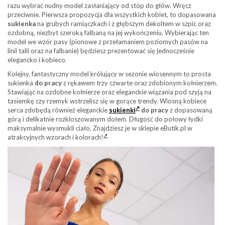
razu wybrać nudny model zasłaniający od stóp do głów. Wręcz
przeciwnie. Pierwsza propozycja dla wszystkich kobiet, to dopasowana
sukienka
na grubych ramiączkach i z głębszym dekoltem w szpic oraz
ozdobną, niezbyt szeroką falbaną na jej wykończeniu. Wybierając ten
model we wzór pasy (pionowe z przełamaniem poziomych pasów na
linii talii oraz na falbanie) będziesz prezentować się jednocześnie
elegancko i kobieco.
Kolejny, fantastyczny model królujący w sezonie wiosennym to prosta
sukienka
do pracy
z rękawem trzy czwarte oraz zdobionym kołnierzem.
Stawiając na ozdobne kołnierze oraz eleganckie wiązania pod szyją na
tasiemkę czy rzemyk wstrzelisz się w gorące trendy. Wiosną kobiece
serca zdobędą również eleganckie
sukienki
do pracy
z dopasowaną
górą i delikatnie rozkloszowanym dołem. Długość do połowy łydki
maksymalnie wysmukli ciało. Znajdziesz je w sklepie eButik.pl w
atrakcyjnych wzorach i kolorach!