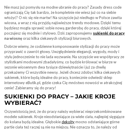
Nie masz już pomysłu na modne ubranie do pracy? Zasady dress code
ograniczają Cię tak bardzo, że kompletnie nie wiesz już co na siebie
włożyć? O nic się nie martw! Na szczęście już niedługo w Polsce zawita
wiosna, a wraz z nią przyjdą najświeższe trendy modowe. Dzięki temu
będziesz mogła sprawić sobie nową garderobę do pracy, dzięki której
poczujesz się modnie i stylowo. Dziś zaproponujemy
sukienki do pracy
na wiosnę
oraz kilka ciekawych stylizacji biurowych.
Dobrze wiemy, że codzienne komponowanie stylizacji do pracy może
przyprawić o zawrót głowy. Uwzględnienie elegancji, wygody, mody i
stylu jednocześnie to nie lada wyzwanie. Na szczęście we współpracy ze
stylistkami modowymi zbadałyśmy, co będzie królować w biurze w
sezonie wiosennym dwa tysiące dziewiętnaście i już za chwilę
przekażemy Ci wszystkie newsy. Jeżeli chcesz zdobyć kilka ciekawych
sukienek, które będą idealne do pracy, koniecznie odwiedź sklep
internetowy eButik.pl, gdzie czeka Cię mnóstwo nowości w atrakcyjnej
cenie! Zabieramy się do pracy!
SUKIENKI DO PRACY – JAKIE KROJE
WYBIERAĆ?
Oczywistością jest, że do pracy należy wybierać nieprzekombinowane
modele sukienek. Kroje nieodsłaniające za wiele ciała, najlepiej sięgające
do kolana będą idealne. Głębokie
dekolty
mocno odsłaniające górne
partie ciała też raczej są nie na miejscu. Nie oznacza to, że należy od