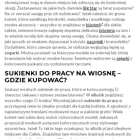
obowiązywać mają w danym miejscu lub odnoszą się do konkretnej
okazji. Zastanawiasz się jakie buty damskie
Big Star
są teraz popularne?
Na co zwracać uwagę przy ich wybieraniu? Jeżeli należysz do grona
kobiet, które uwielbiają błyskotki, świecidełka i wszelkiego rodzaju
modne akcesoria – wszystko to znajdziesz w
biżuterii
dla siebie.
Lekkie, zwiewne kreacje najlepiej dopełnia delikatna
biżuteria
na lato i
to właśnie na niej dziś skupimy swoją uwagę. Chcesz dowiedzieć się, w
jaki sposób ze smakiem dopasować kolczyki,
naszyjnik
i bransoletkę?
Dodatkiem, który zawsze sprawia, że stylizacje wyglądają lepiej są
zegarki
. Można postawić na klasyczne modele na srebrnej lub złotej
bransolecie lub wybrać modne fasony. Świetnym wyborem są
zegarki
z
kolorowymi paskami czy ozdobionymi tarczami.
SUKIENKI DO PRACY NA WIOSNĘ –
GDZIE KUPOWAĆ?
Szukasz modnych sukienek do pracy, które w końcu pomogą Ci
stworzyć ciekawy i stylowy zestaw biurowy? W
eButik
znajdziesz
wszystko czego Ci trzeba! Wysokiej jakości
sukienki do pracy
w
przystępnej cenie to idealny produkt dla każdej kobiety. A zgodność z
najświeższymi trendami modowymi masz w pakiecie gratis! Wiele
kobiet ceni sobie duży wybór różnorodnych modeli, ciekawych
propozycji modnych połączeń kolorystycznych oraz stylowego
wzornictwa. Jeżeli Ty także tego oczekujesz, to eButik.pl jest idealnym
miejscem dla Ciebie. Znajdziesz tam mnóstwo inspiracji modowych do