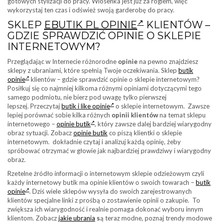
gotowych stylizacji do pracy. Wiosenka jest już za rogiem, więc
wykorzystaj ten czas i odśwież swoją garderobę do pracy.
SKLEP
EBUTIK PL OPINIE
KLIENTÓW –
GDZIE SPRAWDZIĆ OPINIE O SKLEPIE
INTERNETOWYM?
Przeglądając w Internecie różnorodne
opinie
na pewno znajdziesz
sklepy z ubraniami, które spełnią Twoje oczekiwania. Sklep
butik
opinie
klientów – gdzie sprawdzić opinie o sklepie internetowym?
Posiłkuj się co najmniej kilkoma różnymi opiniami dotyczącymi tego
samego podmiotu, nie bierz pod uwagę tylko pierwszej
lepszej. Przeczytaj
butik i like opinie
o sklepie internetowym. Zawsze
lepiej porównać sobie kilka różnych
opinii klientów
na temat sklepu
internetowego –
opinie butik
, który zawsze dalej bardziej wiarygodny
obraz sytuacji. Zobacz
opinie butik
co piszą klientki o sklepie
internetowym. dokładnie czytaj i analizuj każdą opinię, żeby
spróbować otrzymać w głowie jak najbardziej prawdziwy i wiarygodny
obraz.
Rzetelne źródło informacji o internetowym sklepie odzieżowym czyli
każdy internetowy butik ma opinie klientów o swoich towarach –
butik
opinie
. Dziś wiele sklepów wysyła do swoich zarejestrowanych
klientów specjalne linki z prośbą o zostawienie opinii o zakupie. To
zwiększa ich wiarygodność i realnie pomaga dokonać wyboru innym
klientom. Zobacz
jakie ubrania
s
ą teraz modne, poznaj trendy modowe