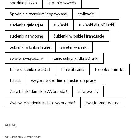
spodnie plazzo
spodnie szwedy
Spodnie z szerokimi nogawkami
stylizacje
sukienka quiosque
sukienki
sukienki dla 60 latki
sukienki na wiosnę
Sukienki włoskie i francuskie
Sukienki włoskie letnie
sweter w paski
sweter świąteczny
tanie sukienki dla 50 latki
tanie sukienki do 50 zł
Tanie ubrania
torebka damska
ttttttt
wygodne spodnie damskie do pracy
Zara bluzki damskie Wyprzedaż
zara swetry
Zwiewne sukienki na lato wyprzedaż
świąteczne swetry
ADIDAS
AKCESORIA DAMSKIE