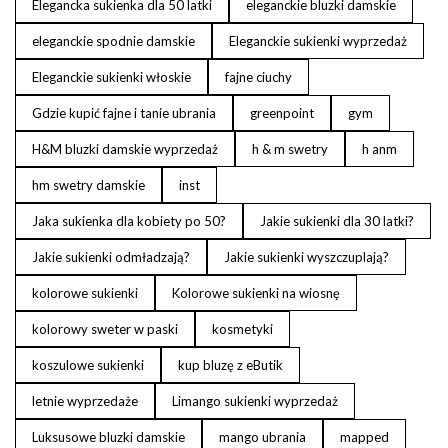
Elegancka sukienka dla 50 latki
eleganckie bluzki damskie
eleganckie spodnie damskie
Eleganckie sukienki wyprzedaż
Eleganckie sukienki włoskie
fajne ciuchy
Gdzie kupić fajne i tanie ubrania
greenpoint
gym
H&M bluzki damskie wyprzedaż
h & m swetry
h anm
hm swetry damskie
inst
Jaka sukienka dla kobiety po 50?
Jakie sukienki dla 30 latki?
Jakie sukienki odmładzają?
Jakie sukienki wyszczuplają?
kolorowe sukienki
Kolorowe sukienki na wiosnę
kolorowy sweter w paski
kosmetyki
koszulowe sukienki
kup bluzę z eButik
letnie wyprzedaże
Limango sukienki wyprzedaż
Luksusowe bluzki damskie
mango ubrania
mapped