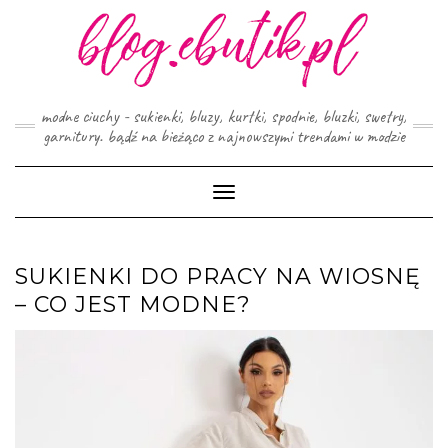
Skip
to
content
modne ciuchy - sukienki, bluzy, kurtki, spodnie, bluzki, swetry,
garnitury. bądź na bieżąco z najnowszymi trendami w modzie
Toggle
Navigation
SUKIENKI DO PRACY NA WIOSNĘ
– CO JEST MODNE?