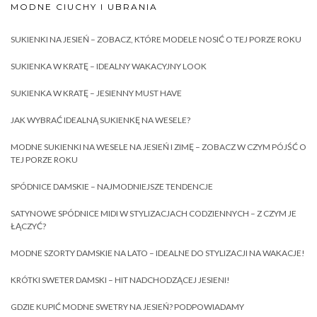
MODNE CIUCHY I UBRANIA
SUKIENKI NA JESIEŃ – ZOBACZ, KTÓRE MODELE NOSIĆ O TEJ PORZE ROKU
SUKIENKA W KRATĘ – IDEALNY WAKACYJNY LOOK
SUKIENKA W KRATĘ – JESIENNY MUST HAVE
JAK WYBRAĆ IDEALNĄ SUKIENKĘ NA WESELE?
MODNE SUKIENKI NA WESELE NA JESIEŃ I ZIMĘ – ZOBACZ W CZYM PÓJŚĆ O
TEJ PORZE ROKU
SPÓDNICE DAMSKIE – NAJMODNIEJSZE TENDENCJE
SATYNOWE SPÓDNICE MIDI W STYLIZACJACH CODZIENNYCH – Z CZYM JE
ŁĄCZYĆ?
MODNE SZORTY DAMSKIE NA LATO – IDEALNE DO STYLIZACJI NA WAKACJE!
KRÓTKI SWETER DAMSKI – HIT NADCHODZĄCEJ JESIENI!
GDZIE KUPIĆ MODNE SWETRY NA JESIEŃ? PODPOWIADAMY