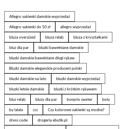
Allegro sukienki damskie wyprzedaż
Allegro sukienki do 50 zł
allegro wyprzedaż
bluza oversized
bluza relab
bluza z kryształkami
bluz dla par
bluzki bawełniane damskie
bluzki damskie bawełniane długi rękaw
Bluzki damskie eleganckie producent polski
bluzki damskie na lato
bluzki damskie wyprzedaż
bluzki letnie damskie
bluzki z krótkim rękawem
bluz relab
bluzy dla par
bonprix sweter
buty
by lalala
ccc
Czy kolorowe sukienki są modne?
dress code
drogeria ebutik.pl