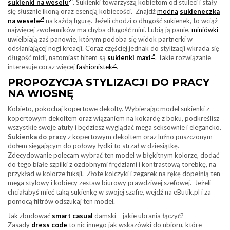
sukienki na weselu
. Sukienki towarzyszą kobietom od stuleci i stały
się słusznie ikoną oraz esencją kobiecości. Znajdź
modna
sukieneczka
na wesele
na każdą figurę. Jeżeli chodzi o długość sukienek, to wciąż
najwięcej zwolenników ma chyba długość mini. Lubią ją panie,
miniówki
uwielbiają zaś panowie, którym podoba się widok partnerki w
odsłaniającej nogi kreacji. Coraz częściej jednak do stylizacji wkrada się
długość midi, natomiast hitem są
sukienki maxi
. Takie rozwiązanie
interesuje coraz więcej
fashionistek
.
PROPOZYCJA STYLIZACJI DO PRACY
NA WIOSNĘ
Kobieto, pokochaj kopertowe dekolty. Wybierając model sukienki z
kopertowym dekoltem oraz wiązaniem na kokardę z boku, podkreślisz
wszystkie swoje atuty i będziesz wyglądać mega seksownie i elegancko.
Sukienka do pracy
z kopertowym dekoltem oraz luźno puszczonym
dołem sięgającym do połowy łydki to strzał w dziesiątkę.
Zdecydowanie polecam wybrać ten model w błękitnym kolorze, dodać
do tego białe szpilki z ozdobnymi frędzlami i kontrastową torebkę, na
przykład w kolorze fuksji. Złote kolczyki i zegarek na rękę dopełnią ten
mega stylowy i kobiecy zestaw biurowy prawdziwej szefowej. Jeżeli
chciałabyś mieć taką sukienkę w swojej szafie, wejdź na eButik.pl i za
pomocą filtrów odszukaj ten model.
Jak zbudować
smart casual
damski – jakie ubrania łączyć?
Zasady
dress code
to nic innego jak wskazówki do ubioru, które