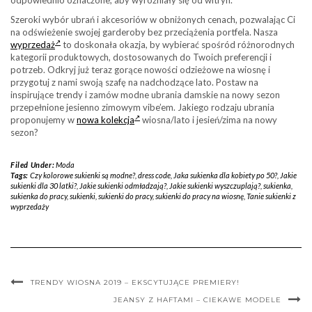
odpowiednio oznaczone, aby wyróżniały się od witryn.
Szeroki wybór ubrań i akcesoriów w obniżonych cenach, pozwalając Ci
na odświeżenie swojej garderoby bez przeciążenia portfela. Nasza
wyprzedaż
to doskonała okazja, by wybierać spośród różnorodnych
kategorii produktowych, dostosowanych do Twoich preferencji i
potrzeb. Odkryj już teraz gorące nowości odzieżowe na wiosnę i
przygotuj z nami swoją szafę na nadchodzące lato. Postaw na
inspirujące trendy i zamów modne ubrania damskie na nowy sezon
przepełnione jesienno zimowym vibe’em. Jakiego rodzaju ubrania
proponujemy w
nowa kolekcja
wiosna/lato i jesień/zima na nowy
sezon?
Filed Under:
Moda
Tags:
Czy kolorowe sukienki są modne?
,
dress code
,
Jaka sukienka dla kobiety po 50?
,
Jakie
sukienki dla 30 latki?
,
Jakie sukienki odmładzają?
,
Jakie sukienki wyszczuplają?
,
sukienka
,
sukienka do pracy
,
sukienki
,
sukienki do pracy
,
sukienki do pracy na wiosnę
,
Tanie sukienki z
wyprzedaży
TRENDY WIOSNA 2019 – EKSCYTUJĄCE PREMIERY!
JEANSY Z HAFTAMI – CIEKAWE MODELE