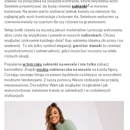
stawiać na połączenia na zasadzie kontrastu, które uwydatnią wzór.
Świetnie prezentować się będą również
sukienki
w motywy
kwiatowe. Na jesień warto wybierać jednak kwiaty na ciemnym tle,
najlepiej gdy wzór kontrastuje z kolorem tła. Świetnym wyborem są
czerwone kwiaty na czarnym tle czy różowe na granatowym.
Sklep butik stawia na wysoką jakość materiałów i precyzję wykonania,
abyś czuła się wyjątkowo i pewnie w naszych
sukienkach
. Chcesz
wyglądać szykownie każdego dnia? Kup sukienkę idealną do pracy i na
weekend. To nie tylko symbol elegancji,
garnitur d
a
mski
to również
wszechstronność i uniwersalność, gdyż może być noszony na wiele
różnych okazji.
Popularne
w tym roku
sukienki na wesele i nie tylko
zobacz
bestsellery. Znajdź
modna
sukieneczka na wesele
na każdą figurę.
Czytając naszego bloga na pewno będziecie na bieżąco ze wszystkimi
modnymi tendencjami. Z naszą pomocą Wasze stylizacje nie przejdą
niezauważone. Doradzimy Wam jak wyglądać oryginalnie i jak
wykorzystywać światowe trendy w sukienkach i w codziennych
stylizacjach.