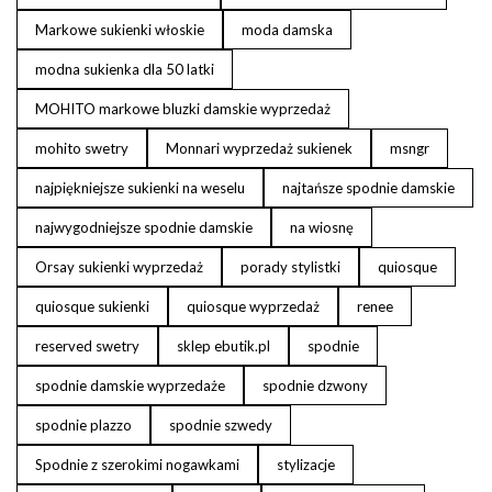
Markowe sukienki włoskie
moda damska
modna sukienka dla 50 latki
MOHITO markowe bluzki damskie wyprzedaż
mohito swetry
Monnari wyprzedaż sukienek
msngr
najpiękniejsze sukienki na weselu
najtańsze spodnie damskie
najwygodniejsze spodnie damskie
na wiosnę
Orsay sukienki wyprzedaż
porady stylistki
quiosque
quiosque sukienki
quiosque wyprzedaż
renee
reserved swetry
sklep ebutik.pl
spodnie
spodnie damskie wyprzedaże
spodnie dzwony
spodnie plazzo
spodnie szwedy
Spodnie z szerokimi nogawkami
stylizacje