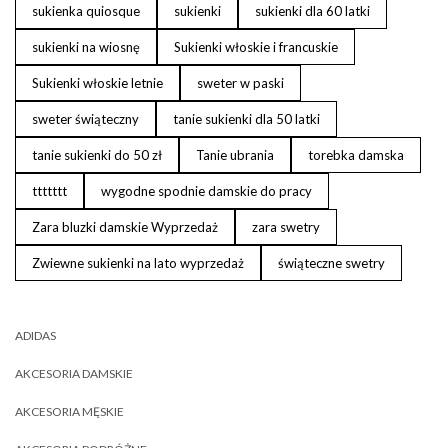
sukienka quiosque
sukienki
sukienki dla 60 latki
sukienki na wiosnę
Sukienki włoskie i francuskie
Sukienki włoskie letnie
sweter w paski
sweter świąteczny
tanie sukienki dla 50 latki
tanie sukienki do 50 zł
Tanie ubrania
torebka damska
ttttttt
wygodne spodnie damskie do pracy
Zara bluzki damskie Wyprzedaż
zara swetry
Zwiewne sukienki na lato wyprzedaż
świąteczne swetry
ADIDAS
AKCESORIA DAMSKIE
AKCESORIA MĘSKIE