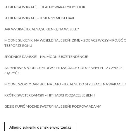
SUKIENKA W KRATĘ – IDEALNY WAKACYJNY LOOK
SUKIENKA W KRATĘ – JESIENNY MUST HAVE
JAK WYBRAĆ IDEALNĄ SUKIENKĘ NA WESELE?
MODNE SUKIENKI NA WESELE NA JESIEŃ I ZIMĘ – ZOBACZ W CZYM PÓJŚĆ O
TEJ PORZE ROKU
SPÓDNICE DAMSKIE – NAJMODNIEJSZE TENDENCJE
SATYNOWE SPÓDNICE MIDI W STYLIZACJACH CODZIENNYCH – Z CZYM JE
ŁĄCZYĆ?
MODNE SZORTY DAMSKIE NA LATO – IDEALNE DO STYLIZACJI NA WAKACJE!
KRÓTKI SWETER DAMSKI – HIT NADCHODZĄCEJ JESIENI!
GDZIE KUPIĆ MODNE SWETRY NA JESIEŃ? PODPOWIADAMY
Allegro sukienki damskie wyprzedaż