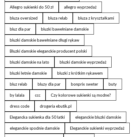
Allegro sukienki do 50 zł
allegro wyprzedaż
bluza oversized
bluza relab
bluza z kryształkami
bluz dla par
bluzki bawełniane damskie
bluzki damskie bawełniane długi rękaw
Bluzki damskie eleganckie producent polski
bluzki damskie na lato
bluzki damskie wyprzedaż
bluzki letnie damskie
bluzki z krótkim rękawem
bluz relab
bluzy dla par
bonprix sweter
buty
by lalala
ccc
Czy kolorowe sukienki są modne?
dress code
drogeria ebutik.pl
Elegancka sukienka dla 50 latki
eleganckie bluzki damskie
eleganckie spodnie damskie
Eleganckie sukienki wyprzedaż