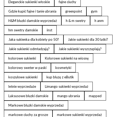
Eleganckie sukienki włoskie
fajne ciuchy
Gdzie kupić fajne i tanie ubrania
greenpoint
gym
H&M bluzki damskie wyprzedaż
h & m swetry
h anm
hm swetry damskie
inst
Jaka sukienka dla kobiety po 50?
Jakie sukienki dla 30 latki?
Jakie sukienki odmładzają?
Jakie sukienki wyszczuplają?
kolorowe sukienki
Kolorowe sukienki na wiosnę
kolorowy sweter w paski
kosmetyki
koszulowe sukienki
kup bluzę z eButik
letnie wyprzedaże
Limango sukienki wyprzedaż
Luksusowe bluzki damskie
mango ubrania
mapped
Markowe bluzki damskie wyprzedaż
markowe ciuchy za grosze
markowe sukienki wyprzedaż