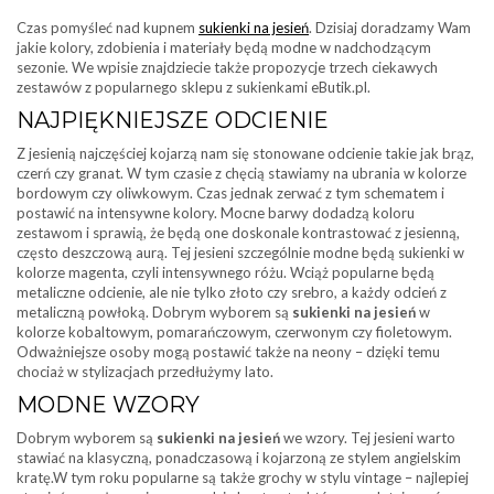
Czas pomyśleć nad kupnem
sukienki na jesień
. Dzisiaj doradzamy Wam
jakie kolory, zdobienia i materiały będą modne w nadchodzącym
sezonie. We wpisie znajdziecie także propozycje trzech ciekawych
zestawów z popularnego sklepu z sukienkami eButik.pl.
NAJPIĘKNIEJSZE ODCIENIE
Z jesienią najczęściej kojarzą nam się stonowane odcienie takie jak brąz,
czerń czy granat. W tym czasie z chęcią stawiamy na ubrania w kolorze
bordowym czy oliwkowym. Czas jednak zerwać z tym schematem i
postawić na intensywne kolory. Mocne barwy dodadzą koloru
zestawom i sprawią, że będą one doskonale kontrastować z jesienną,
często deszczową aurą. Tej jesieni szczególnie modne będą sukienki w
kolorze magenta, czyli intensywnego różu. Wciąż popularne będą
metaliczne odcienie, ale nie tylko złoto czy srebro, a każdy odcień z
metaliczną powłoką. Dobrym wyborem są
sukienki na jesień
w
kolorze kobaltowym, pomarańczowym, czerwonym czy fioletowym.
Odważniejsze osoby mogą postawić także na neony – dzięki temu
chociaż w stylizacjach przedłużymy lato.
MODNE WZORY
Dobrym wyborem są
sukienki na jesień
we wzory. Tej jesieni warto
stawiać na klasyczną, ponadczasową i kojarzoną ze stylem angielskim
kratę.W tym roku popularne są także grochy w stylu vintage – najlepiej