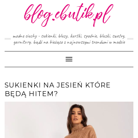
Skip
to
content
modne ciuchy - sukienki, bluzy, kurtki, spodnie, bluzki, swetry,
garnitury. bądź na bieżąco z najnowszymi trendami w modzie
Toggle
Navigation
SUKIENKI NA JESIEŃ KTÓRE
BĘDĄ HITEM?