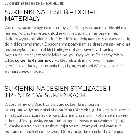
Sukienki na jesień ze sklepu eButik
SUKIENKI NA JESIEŃ – DOBRE
MATERIAŁY
Warto zwracać uwagę na materiały z jakich są wykonane
sukienki na
jesień
. Po ciepłym lecie, chłodne dni nie będą dla nas przyjemne.
Dobrze wybierać takie materiały, które ułatwią nam przystosowanie się
do niskich temperatur. Doskonałym pomysłem są dresowe
sukienki na
jesień
wykonane z miękkiej i miłej w dotyku bawełny. Tkaniną
popularną jesień jest także lekko połyskujący welur. Polecamy Wam
także
sukienki dzianinowe
–
sklep ebutik
ma w swoim menu
specjalną zakładkę na ubrania tego typu, co ułatwi Wam znalezienie
wymarzonego modelu.
SUKIENKI NA JESIEŃ STYLIZACJE I
TRENDY
W SUKIENKACH
Wybrałyśmy dla Was trzy świetne
sukienki na jesień
i
skomponowałyśmy z nimi stylizacje na różne okazje. Do pracy możecie
śmiało założyć szarą sukienkę z dzianiny z szerokim kołnierzem i pasem
u dołu (który sprawia, że
sukienka
będzie zawsze na swoim miejscu).
Sukienkę warto nosić z grubymi rajstopami, czarnymi szpilkami (lub
botkami na szpilce) i płaszczem. Dobrymi dodatkami będą pojemna