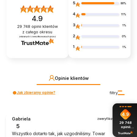
5
88%
4
11%
4.9
3
1%
29 748
opinii klientów
z całego okresu
2
0%
zebranych i zweryfikowanych przez
1
1%
Opinie klientów
Jak zbieramy opinie?
filtry
4.9
Gabriela
zweryfikowano
29 748
5
opinii
z całego
Wszystko dotarło tak, jak uzgodniliśmy. Towar
okresu