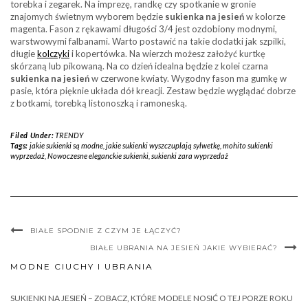
torebka i zegarek. Na imprezę, randkę czy spotkanie w gronie
znajomych świetnym wyborem będzie
sukienka na jesień
w kolorze
magenta. Fason z rękawami długości 3/4 jest ozdobiony modnymi,
warstwowymi falbanami. Warto postawić na takie dodatki jak szpilki,
długie
kolczyki
i kopertówka. Na wierzch możesz założyć kurtkę
skórzaną lub pikowaną. Na co dzień idealna będzie z kolei czarna
sukienka na jesień
w czerwone kwiaty. Wygodny fason ma gumkę w
pasie, która pięknie układa dół kreacji. Zestaw będzie wyglądać dobrze
z botkami, torebką listonoszką i ramoneską.
Filed Under:
TRENDY
Tags:
jakie sukienki są modne
,
jakie sukienki wyszczuplają sylwetkę
,
mohito sukienki
wyprzedaż
,
Nowoczesne eleganckie sukienki
,
sukienki zara wyprzedaż
BIAŁE SPODNIE Z CZYM JE ŁĄCZYĆ?
BIAŁE UBRANIA NA JESIEŃ JAKIE WYBIERAĆ?
MODNE CIUCHY I UBRANIA
SUKIENKI NA JESIEŃ – ZOBACZ, KTÓRE MODELE NOSIĆ O TEJ PORZE ROKU