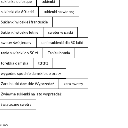
sukienka quiosque
sukienki
sukienki dla 60 latki
sukienki na wiosnę
Sukienki włoskie i francuskie
Sukienki włoskie letnie
sweter w paski
sweter świąteczny
tanie sukienki dla 50 latki
tanie sukienki do 50 zł
Tanie ubrania
torebka damska
ttttttt
wygodne spodnie damskie do pracy
Zara bluzki damskie Wyprzedaż
zara swetry
Zwiewne sukienki na lato wyprzedaż
świąteczne swetry
IDAS