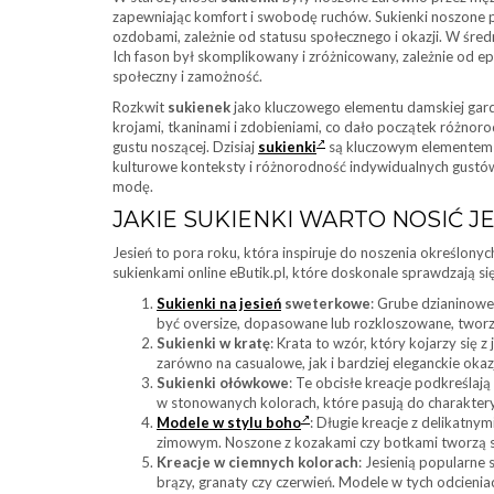
zapewniając komfort i swobodę ruchów. Sukienki noszone p
ozdobami, zależnie od statusu społecznego i okazji. W śred
Ich fason był skomplikowany i zróżnicowany, zależnie od ep
społeczny i zamożność.
Rozkwit
sukienek
jako kluczowego elementu damskiej gard
krojami, tkaninami i zdobieniami, co dało początek różnor
gustu noszącej. Dzisiaj
sukienki
są kluczowym elementem ga
kulturowe konteksty i różnorodność indywidualnych gustów.
modę.
JAKIE SUKIENKI WARTO NOSIĆ J
Jesień to pora roku, która inspiruje do noszenia określony
sukienkami online eButik.pl, które doskonale sprawdzają się
Sukienki na jesień
sweterkowe
: Grube dzianinow
być oversize, dopasowane lub rozkloszowane, tworząc
Sukienki w kratę
: Krata to wzór, który kojarzy się z 
zarówno na casualowe, jak i bardziej eleganckie okaz
Sukienki ołówkowe
: Te obcisłe kreacje podkreślaj
w stonowanych kolorach, które pasują do charakterys
Modele w stylu boho
: Długie kreacje z delikatny
zimowym. Noszone z kozakami czy botkami tworzą st
Kreacje w ciemnych kolorach
: Jesienią popularne 
brązy, granaty czy czerwień. Modele w tych odcieniac