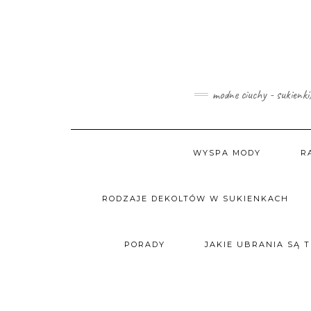
Skip
to
content
modne ciuchy - sukienki
WYSPA MODY
R
RODZAJE DEKOLTÓW W SUKIENKACH
PORADY
JAKIE UBRANIA SĄ 