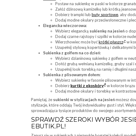
Postaw na sukienkę w paski w kolorze granat
Załóż dżinsową kamizelkę lub krótką jeansow
Dobierz trampki lub
buty sportowe
, aby dod
Dodaj modne okulary przeciwsłoneczne i plec
Elegancka wieczorowa
:
Wybierz elegancką
sukienkę na jesień
o dop
Dodaj czarne rajstopy i szpilki w kolorze nude
Wierzchowiec może być
krótki płaszcz
w kon
Uzupełnij stylową kopertówką i delikatnymi b
Sukienka z golfem na co dzień
:
Wybierz dzianinową sukienkę z golfem w neutr
Dołóż grubą wełnianą kamizelkę, gruby szal i
Uzupełnij look torebką na ramię i długimi nasz
Sukienka z plisowanym dołem
:
Wybierz sukienkę w fasonie plisowanym w int
Dobierz
kurtki z ekoskóry
w kolorze brązu 
Dodaj modne okulary i torebkę w kontrastow
Pamiętaj, że
sukienki w stylizacjach na jesień
możesz dowo
stylizacje, które oddają Twój indywidualny gust i styl. Wi
sprowadzająca tysiące produktów do swojego asortyment
SPRAWDŹ SZEROKI WYBÓR JESI
EBUTIK.PL!
Zanurz się w sukienkach z niezwykle bogatej kolekcji model