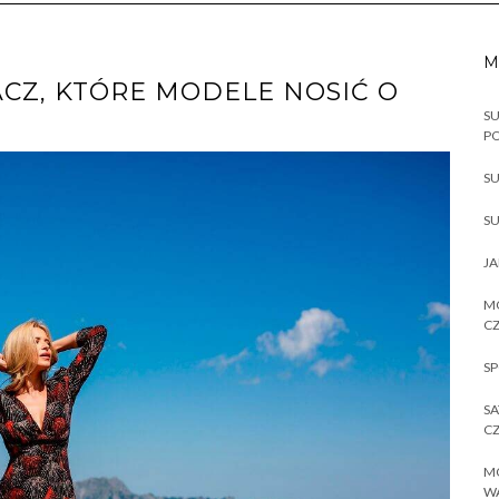
M
ACZ, KTÓRE MODELE NOSIĆ O
SU
P
SU
SU
JA
MO
CZ
SP
SA
CZ
MO
W