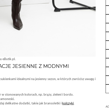
 eButik.pl.
ACJE JESIENNE Z MODNYMI
 z sukienkami idealnymi na jesienny sezon, w których zwrócisz uwagę i
w stonowanych kolorach, np. brązy, zieleni i bordo.
ramoneski.
aj delikatne dodatki, takie jak bransoletki i
kolczyki
.
AD