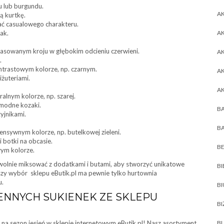
u lub burgundu.
AK
ą kurtkę.
ać casualowego charakteru.
ak.
AK
asowanym kroju w głębokim odcieniu czerwieni.
A
.
trastowym kolorze, np. czarnym.
A
iżuteriami.
A
alnym kolorze, np. szarej.
 modne kozaki.
BA
yjnikami.
BA
ensywnym kolorze, np. butelkowej zieleni.
i botki na obcasie.
BE
ym kolorze.
lnie miksować z dodatkami i butami, aby stworzyć unikatowe
BI
ększy wybór sklepu eButik.pl ma pewnie tylko hurtownia
u.
B
ENNYCH SUKIENEK ZE SKLEPU
BI
i na sezon jesień w sklepie internetowym eButik.pl! Nasz asortyment
BL