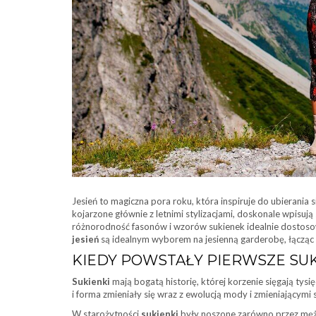
Jesień to magiczna pora roku, która inspiruje do ubierania 
kojarzone głównie z letnimi stylizacjami, doskonale wpisują
różnorodność fasonów i wzorów sukienek idealnie dostoso
jesień
są idealnym wyborem na jesienną garderobę, łącząc s
KIEDY POWSTAŁY PIERWSZE SU
Sukienki
mają bogatą historię, której korzenie sięgają tysięc
i forma zmieniały się wraz z ewolucją mody i zmieniającymi
W starożytności
sukienki
były noszone zarówno przez mężcz