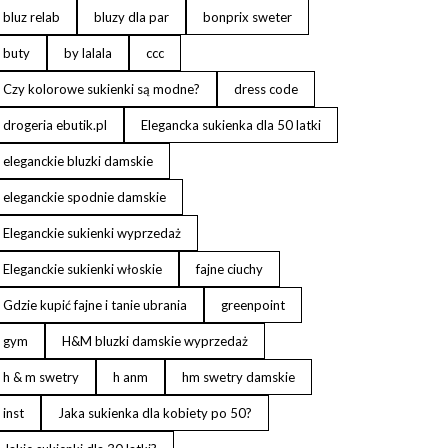
bluz relab
bluzy dla par
bonprix sweter
buty
by lalala
ccc
Czy kolorowe sukienki są modne?
dress code
drogeria ebutik.pl
Elegancka sukienka dla 50 latki
eleganckie bluzki damskie
eleganckie spodnie damskie
Eleganckie sukienki wyprzedaż
Eleganckie sukienki włoskie
fajne ciuchy
Gdzie kupić fajne i tanie ubrania
greenpoint
gym
H&M bluzki damskie wyprzedaż
h & m swetry
h anm
hm swetry damskie
inst
Jaka sukienka dla kobiety po 50?