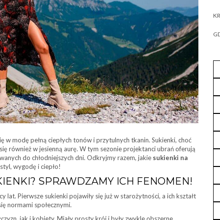
KR
GD
się w modę pełną ciepłych tonów i przytulnych tkanin. Sukienki, choć
 się również w jesienną aurę. W tym sezonie projektanci ubrań oferują
wanych do chłodniejszych dni. Odkryjmy razem, jakie
sukienki
na
tyl, wygodę i ciepło!
KIENKI? SPRAWDZAMY ICH FENOMEN!
y lat. Pierwsze sukienki pojawiły się już w starożytności, a ich kształt
 się normami społecznymi.
yzn, jak i kobiety. Miały prosty krój i były zwykle obszerne,