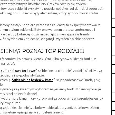
rzez starożytnych Rzymian czy Greków różniły się stylem i
niowieczu sukienki zyskały na popularności wśród damskiej populacji.
oki i regionu. Sukienki były elementem, który symbolizował status
eroby nastąpił dopiero w renesansie. Zaczęto eksperymentować z
odnym stylom sukienek. Były one wyrazem statusu społecznego i
rderoby kobiecej, odzwierciedlając zmieniające się trendy,
 Są symbolem kobiecości, elegancji i wyrażenia siebie poprzez
ESIENIĄ? POZNAJ TOP RODZAJE!
ch fasonów i kolorów sukienek. Oto kilka typów sukienek butiku z
 na jesień:
e
sukienki sweterkowe
są idealne na chłodniejsze dni jesieni. Mogą
 ciepłą i wygodną stylizację.
jesienią.
Sukienki na jesień w kratę
są ponadczasowe i nadają się
je.
ą sylwetkę i są świetnym wyborem na jesienny look. Można wybrać je
tycznej palety jesiennej.
mi wzorami, falbanami czy koronkami są popularne w sezonie jesienno-
ylowy outfit.
są głębokie, ciemniejsze kolory, takie jak burgund, butelkowa zieleń,
h świetnie wpisują się w atmosferę jesieni.