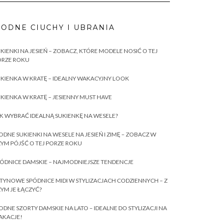
ODNE CIUCHY I UBRANIA
KIENKI NA JESIEŃ – ZOBACZ, KTÓRE MODELE NOSIĆ O TEJ
ORZE ROKU
KIENKA W KRATĘ – IDEALNY WAKACYJNY LOOK
KIENKA W KRATĘ – JESIENNY MUST HAVE
K WYBRAĆ IDEALNĄ SUKIENKĘ NA WESELE?
DNE SUKIENKI NA WESELE NA JESIEŃ I ZIMĘ – ZOBACZ W
YM PÓJŚĆ O TEJ PORZE ROKU
ÓDNICE DAMSKIE – NAJMODNIEJSZE TENDENCJE
TYNOWE SPÓDNICE MIDI W STYLIZACJACH CODZIENNYCH – Z
YM JE ŁĄCZYĆ?
DNE SZORTY DAMSKIE NA LATO – IDEALNE DO STYLIZACJI NA
AKACJE!