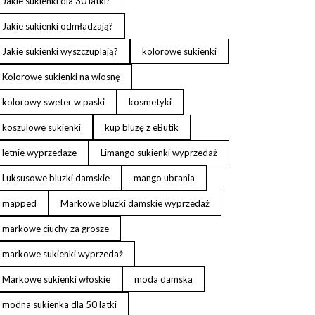
Jakie sukienki dla 30 latki?
Jakie sukienki odmładzają?
Jakie sukienki wyszczuplają?
kolorowe sukienki
Kolorowe sukienki na wiosnę
kolorowy sweter w paski
kosmetyki
koszulowe sukienki
kup bluzę z eButik
letnie wyprzedaże
Limango sukienki wyprzedaż
Luksusowe bluzki damskie
mango ubrania
mapped
Markowe bluzki damskie wyprzedaż
markowe ciuchy za grosze
markowe sukienki wyprzedaż
Markowe sukienki włoskie
moda damska
modna sukienka dla 50 latki