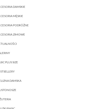
CESORIA DAMSKIE
CESORIA MĘSKIE
KCESORIA PODRÓŻNE
KCESORIA ZIMOWE
KTUALNOŚCI
LERINY
SIC PLUS SIZE
STSELLERY
ELIZNA DAMSKA
IUSTONOSZE
ŻUTERIA
UZKI BASIC