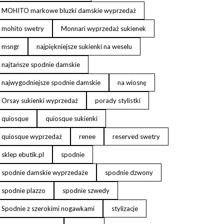
MOHITO markowe bluzki damskie wyprzedaż
mohito swetry
Monnari wyprzedaż sukienek
msngr
najpiękniejsze sukienki na weselu
najtańsze spodnie damskie
najwygodniejsze spodnie damskie
na wiosnę
Orsay sukienki wyprzedaż
porady stylistki
quiosque
quiosque sukienki
quiosque wyprzedaż
renee
reserved swetry
sklep ebutik.pl
spodnie
spodnie damskie wyprzedaże
spodnie dzwony
spodnie plazzo
spodnie szwedy
Spodnie z szerokimi nogawkami
stylizacje