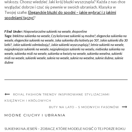
wiskozy. Chcesz wiedzieć Jaki krój bluzki wyszczupla? Każda z nas chce
wyglądać dobrze i czuć się pewnie w swoich ubraniach. Klasyka w
Twojej szafie:
Eleganckie bluzki do spodni – jakie wybrać i z jakimi
spodniami łączyć
?
Filed Under:
Niepowtarzalne sukienki na wesele
,
shoponline
Tags:
błekitna sukienka na wesele
,
Czy kolorowe sukienki są modne?
,
elegancka sukienka na
wesele
,
eleganckie sukienki na wesele
,
Jaka sukienka dla kobiety po 50?
,
Jakie sukienki dla 30
latki?
,
Jakie sukienki odmładzają?
,
Jakie sukienki wyszczuplają?
,
letnie sukienki na wesele
,
najpiękniejsze sukienki na wesele
,
najpiękniejsze sukienki na weselu
,
niebieska sukienka na
wesele
,
sukienka midi na wesele
,
sukienka w kwiaty na wesele
,
sukienka weselna
,
sukienki
midi na wesele
,
sukienki wesele
,
suknie na wesele
,
suknie na weselne
,
suknie ślubna
,
suknie
ślubne
ROYAL FASHION TRENDY INSPIROWANE STYLIZACJAMI
KSIĘŻNYCH I KRÓLOWYCH
BUTY NA LATO – 5 MODNYCH FASONÓW
MODNE CIUCHY I UBRANIA
SUKIENKI NA JESIEŃ – ZOBACZ, KTÓRE MODELE NOSIĆ O TEJ PORZE ROKU