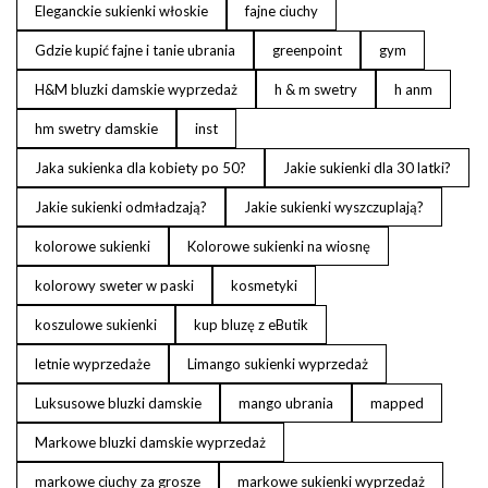
Eleganckie sukienki włoskie
fajne ciuchy
Gdzie kupić fajne i tanie ubrania
greenpoint
gym
H&M bluzki damskie wyprzedaż
h & m swetry
h anm
hm swetry damskie
inst
Jaka sukienka dla kobiety po 50?
Jakie sukienki dla 30 latki?
Jakie sukienki odmładzają?
Jakie sukienki wyszczuplają?
kolorowe sukienki
Kolorowe sukienki na wiosnę
kolorowy sweter w paski
kosmetyki
koszulowe sukienki
kup bluzę z eButik
letnie wyprzedaże
Limango sukienki wyprzedaż
Luksusowe bluzki damskie
mango ubrania
mapped
Markowe bluzki damskie wyprzedaż
markowe ciuchy za grosze
markowe sukienki wyprzedaż