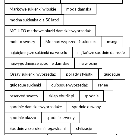
Markowe sukienki włoskie
moda damska
modna sukienka dla 50 latki
MOHITO markowe bluzki damskie wyprzedaż
mohito swetry
Monnari wyprzedaż sukienek
msngr
najpiękniejsze sukienki na weselu
najtańsze spodnie damskie
najwygodniejsze spodnie damskie
na wiosnę
Orsay sukienki wyprzedaż
porady stylistki
quiosque
quiosque sukienki
quiosque wyprzedaż
renee
reserved swetry
sklep ebutik.pl
spodnie
spodnie damskie wyprzedaże
spodnie dzwony
spodnie plazzo
spodnie szwedy
Spodnie z szerokimi nogawkami
stylizacje