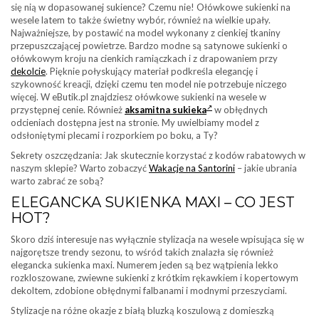
się nią w dopasowanej sukience? Czemu nie! Ołówkowe sukienki na
wesele latem to także świetny wybór, również na wielkie upały.
Najważniejsze, by postawić na model wykonany z cienkiej tkaniny
przepuszczającej powietrze. Bardzo modne są satynowe sukienki o
ołówkowym kroju na cienkich ramiączkach i z drapowaniem przy
dekolcie
. Pięknie połyskujący materiał podkreśla elegancję i
szykowność kreacji, dzięki czemu ten model nie potrzebuje niczego
więcej. W eButik.pl znajdziesz ołówkowe sukienki na wesele w
przystępnej cenie. Również
aksamitna sukieka
w obłędnych
odcieniach dostępna jest na stronie. My uwielbiamy model z
odsłoniętymi plecami i rozporkiem po boku, a Ty?
Sekrety oszczędzania: Jak skutecznie korzystać z kodów rabatowych w
naszym sklepie? Warto zobaczyć
Wakacje na Santorini
– jakie ubrania
warto zabrać ze sobą?
ELEGANCKA SUKIENKA MAXI – CO JEST
HOT?
Skoro dziś interesuje nas wyłącznie stylizacja na wesele wpisująca się w
najgorętsze trendy sezonu, to wśród takich znalazła się również
elegancka sukienka maxi. Numerem jeden są bez wątpienia lekko
rozkloszowane, zwiewne sukienki z krótkim rękawkiem i kopertowym
dekoltem, zdobione obłędnymi falbanami i modnymi przeszyciami.
Stylizacje na różne okazje z białą bluzką koszulową z domieszką