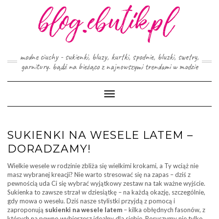
Skip
to
content
modne ciuchy - sukienki, bluzy, kurtki, spodnie, bluzki, swetry,
garnitury. bądź na bieżąco z najnowszymi trendami w modzie
Toggle
Navigation
SUKIENKI NA WESELE LATEM –
DORADZAMY!
Wielkie wesele w rodzinie zbliża się wielkimi krokami, a Ty wciąż nie
masz wybranej kreacji? Nie warto stresować się na zapas – dziś z
pewnością uda Ci się wybrać wyjątkowy zestaw na tak ważne wyjście.
Sukienka to zawsze strzał w dziesiątkę – na każdą okazję, szczególnie,
gdy mowa o weselu. Dziś nasze stylistki przyjdą z pomocą i
zaproponują
sukienki na wesele latem
– kilka obłędnych fasonów, z
których na pewno wybierzesz idealny dla siebie. Poruszymy nie tylko