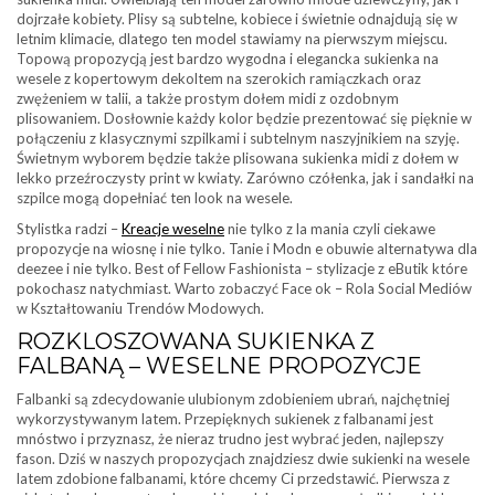
dojrzałe kobiety. Plisy są subtelne, kobiece i świetnie odnajdują się w
letnim klimacie, dlatego ten model stawiamy na pierwszym miejscu.
Topową propozycją jest bardzo wygodna i elegancka sukienka na
wesele z kopertowym dekoltem na szerokich ramiączkach oraz
zwężeniem w talii, a także prostym dołem midi z ozdobnym
plisowaniem. Dosłownie każdy kolor będzie prezentować się pięknie w
połączeniu z klasycznymi szpilkami i subtelnym naszyjnikiem na szyję.
Świetnym wyborem będzie także plisowana sukienka midi z dołem w
lekko przeźroczysty print w kwiaty. Zarówno czółenka, jak i sandałki na
szpilce mogą dopełniać ten look na wesele.
Stylistka radzi –
Kreacje weselne
nie tylko z la mania czyli ciekawe
propozycje na wiosnę i nie tylko. Tanie i Modn e obuwie alternatywa dla
deezee i nie tylko. Best of Fellow Fashionista – stylizacje z eButik które
pokochasz natychmiast. Warto zobaczyć Face ok – Rola Social Mediów
w Kształtowaniu Trendów Modowych.
ROZKLOSZOWANA SUKIENKA Z
FALBANĄ – WESELNE PROPOZYCJE
Falbanki są zdecydowanie ulubionym zdobieniem ubrań, najchętniej
wykorzystywanym latem. Przepięknych sukienek z falbanami jest
mnóstwo i przyznasz, że nieraz trudno jest wybrać jeden, najlepszy
fason. Dziś w naszych propozycjach znajdziesz dwie sukienki na wesele
latem zdobione falbanami, które chcemy Ci przedstawić. Pierwsza z