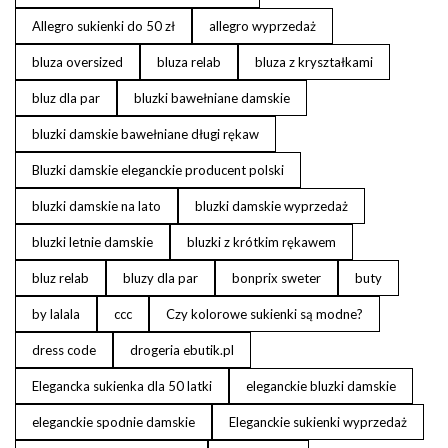
Allegro sukienki do 50 zł
allegro wyprzedaż
bluza oversized
bluza relab
bluza z kryształkami
bluz dla par
bluzki bawełniane damskie
bluzki damskie bawełniane długi rękaw
Bluzki damskie eleganckie producent polski
bluzki damskie na lato
bluzki damskie wyprzedaż
bluzki letnie damskie
bluzki z krótkim rękawem
bluz relab
bluzy dla par
bonprix sweter
buty
by lalala
ccc
Czy kolorowe sukienki są modne?
dress code
drogeria ebutik.pl
Elegancka sukienka dla 50 latki
eleganckie bluzki damskie
eleganckie spodnie damskie
Eleganckie sukienki wyprzedaż