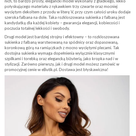
nich, to bardzo prosty, elegancki model wykonany z gładkiego, lekko
połyskującego materiału z rękawkiem trzy czwarte oraz mocniej
wyciętym dekoltem z przodu w literę V, przy czym całości uroku dodaje
szeroka falbana na dole. Taka rozkloszowana sukienka z falbaną jest
kandydatką dla każdej kobiety – gwarancja elegancji, kobiecości i
poczucia totalnej lekkości i swobody.
Drugi model jest bardziej strojny i efektowny – to rozkloszowana
sukienka z falbaną warstwowaną na spódnicy oraz dopasowaną,
koronkową górą na ramiączkach z mocno wyciętymi plecami. Tak
dostojna sukienka wymaga dopełnienia wyłącznie klasycznymi
szpilkami i torebką oraz elegancką biżuterią, jako kropka nad i w
stylizacji. Zarówno pierwszy, jak i drugi model możesz zamówić w
promocyjnej cenie w eButik.pl. Dostawa jest błyskawiczna!