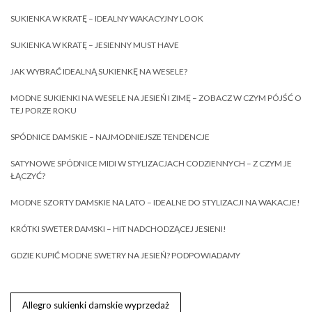
SUKIENKA W KRATĘ – IDEALNY WAKACYJNY LOOK
SUKIENKA W KRATĘ – JESIENNY MUST HAVE
JAK WYBRAĆ IDEALNĄ SUKIENKĘ NA WESELE?
MODNE SUKIENKI NA WESELE NA JESIEŃ I ZIMĘ – ZOBACZ W CZYM PÓJŚĆ O
TEJ PORZE ROKU
SPÓDNICE DAMSKIE – NAJMODNIEJSZE TENDENCJE
SATYNOWE SPÓDNICE MIDI W STYLIZACJACH CODZIENNYCH – Z CZYM JE
ŁĄCZYĆ?
MODNE SZORTY DAMSKIE NA LATO – IDEALNE DO STYLIZACJI NA WAKACJE!
KRÓTKI SWETER DAMSKI – HIT NADCHODZĄCEJ JESIENI!
GDZIE KUPIĆ MODNE SWETRY NA JESIEŃ? PODPOWIADAMY
Allegro sukienki damskie wyprzedaż