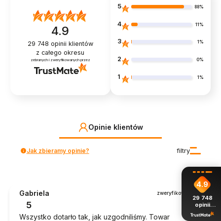
5
88%
4
11%
4.9
3
1%
29 748
opinii klientów
z całego okresu
2
0%
zebranych i zweryfikowanych przez
1
1%
Opinie klientów
Jak zbieramy opinie?
filtry
4.9
Gabriela
zweryfikowano
29 748
5
opinii
z całego
Wszystko dotarło tak, jak uzgodniliśmy. Towar
okresu