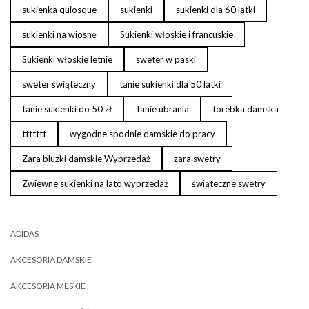
sukienka quiosque
sukienki
sukienki dla 60 latki
sukienki na wiosnę
Sukienki włoskie i francuskie
Sukienki włoskie letnie
sweter w paski
sweter świąteczny
tanie sukienki dla 50 latki
tanie sukienki do 50 zł
Tanie ubrania
torebka damska
ttttttt
wygodne spodnie damskie do pracy
Zara bluzki damskie Wyprzedaż
zara swetry
Zwiewne sukienki na lato wyprzedaż
świąteczne swetry
ADIDAS
AKCESORIA DAMSKIE
AKCESORIA MĘSKIE