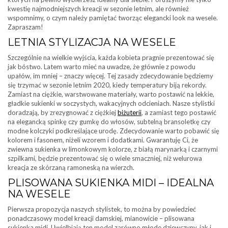
kwestię najmodniejszych kreacji w sezonie letnim, ale również
wspomnimy, o czym należy pamiętać tworząc elegancki look na wesele.
Zapraszam!
LETNIA STYLIZACJA NA WESELE
Szczególnie na wielkie wyjścia, każda kobieta pragnie prezentować się
jak bóstwo. Latem warto mieć na uwadze, że głównie z powodu
upałów, im mniej – znaczy więcej. Tej zasady zdecydowanie będziemy
się trzymać w sezonie letnim 2020, kiedy temperatury biją rekordy.
Zamiast na ciężkie, warstwowane materiały, warto postawić na lekkie,
gładkie sukienki w soczystych, wakacyjnych odcieniach. Nasze stylistki
doradzają, by zrezygnować z ciężkiej
biżuterii
, a zamiast tego postawić
na elegancką spinkę czy gumkę do włosów, subtelną bransoletkę czy
modne kolczyki podkreślające urodę. Zdecydowanie warto pobawić się
kolorem i fasonem, niżeli wzorem i dodatkami. Gwarantuję Ci, że
zwiewna sukienka w limonkowym kolorze, z białą marynarką i czarnymi
szpilkami, będzie prezentować się o wiele smaczniej, niż welurowa
kreacja ze skórzaną ramoneską na wierzch.
PLISOWANA SUKIENKA MIDI – IDEALNA
NA WESELE
Pierwsza propozycja naszych stylistek, to można by powiedzieć
ponadczasowy model kreacji damskiej, mianowicie – plisowana
sukienka midi. Uwielbiają ten model zarówno młode dziewczyny, jak i