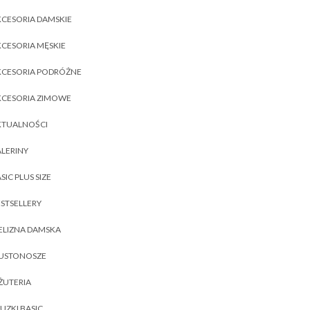
CESORIA DAMSKIE
CESORIA MĘSKIE
KCESORIA PODRÓŻNE
KCESORIA ZIMOWE
KTUALNOŚCI
LERINY
SIC PLUS SIZE
STSELLERY
ELIZNA DAMSKA
IUSTONOSZE
ŻUTERIA
UZKI BASIC