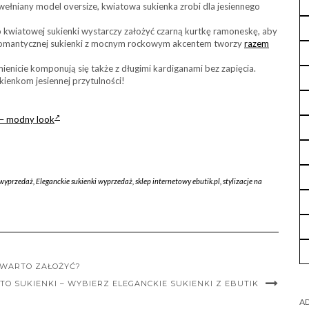
i wełniany model oversize, kwiatowa sukienka zrobi dla jesiennego
 kwiatowej sukienki wystarczy założyć czarną kurtkę ramoneskę, aby
 romantycznej sukienki z mocnym rockowym akcentem tworzy
razem
nicie komponują się także z długimi kardiganami bez zapięcia.
ienkom jesiennej przytulności!
 – modny look
 wyprzedaż
,
Eleganckie sukienki wyprzedaż
,
sklep internetowy ebutik.pl
,
stylizacje na
 WARTO ZAŁOŻYĆ?
O SUKIENKI – WYBIERZ ELEGANCKIE SUKIENKI Z EBUTIK
AD