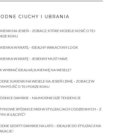
ODNE CIUCHY I UBRANIA
KIENKI NA JESIEŃ – ZOBACZ, KTÓRE MODELE NOSIĆ O TEJ
ORZE ROKU
KIENKA W KRATĘ – IDEALNY WAKACYJNY LOOK
KIENKA W KRATĘ – JESIENNY MUST HAVE
K WYBRAĆ IDEALNĄ SUKIENKĘ NA WESELE?
DNE SUKIENKI NA WESELE NA JESIEŃ I ZIMĘ – ZOBACZ W
YM PÓJŚĆ O TEJ PORZE ROKU
ÓDNICE DAMSKIE – NAJMODNIEJSZE TENDENCJE
TYNOWE SPÓDNICE MIDI W STYLIZACJACH CODZIENNYCH – Z
YM JE ŁĄCZYĆ?
DNE SZORTY DAMSKIE NA LATO – IDEALNE DO STYLIZACJI NA
AKACJE!