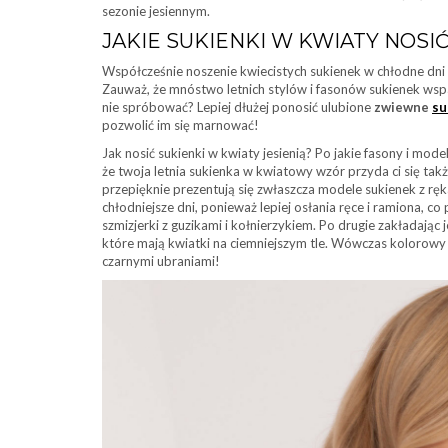
sezonie jesiennym.
JAKIE SUKIENKI W KWIATY NOSI
Współcześnie noszenie kwiecistych sukienek w chłodne dni
Zauważ, że mnóstwo letnich stylów i fasonów sukienek wspan
nie spróbować? Lepiej dłużej ponosić ulubione
zwiewne
su
pozwolić im się marnować!
Jak nosić sukienki w kwiaty jesienią? Po jakie fasony i mode
że twoja letnia sukienka w kwiatowy wzór przyda ci się takż
przepięknie prezentują się zwłaszcza modele sukienek z r
chłodniejsze dni, ponieważ lepiej osłania ręce i ramiona, co
szmizjerki z guzikami i kołnierzykiem. Po drugie zakładając j
które mają kwiatki na ciemniejszym tle. Wówczas kolorowy 
czarnymi ubraniami!