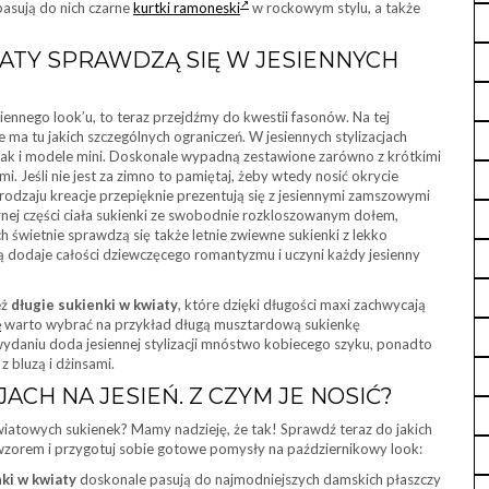
asują do nich czarne
kurtki ramoneski
w rockowym stylu, a także
IATY SPRAWDZĄ SIĘ W JESIENNYCH
siennego look’u, to teraz przejdźmy do kwestii fasonów. Na tej
 ma tu jakich szczególnych ograniczeń. W jesiennych stylizacjach
 jak i modele mini. Doskonale wypadną zestawione zarówno z krótkimi
i. Jeśli nie jest za zimno to pamiętaj, żeby wtedy nosić okrycie
 rodzaju kreacje przepięknie prezentują się z jesiennymi zamszowymi
nej części ciała sukienki ze swobodnie rozkloszowanym dołem,
h świetnie sprawdzą się także letnie zwiewne sukienki z lekko
ą dodaje całości dziewczęcego romantyzmu i uczyni każdy jesienny
eż
długie sukienki w kwiaty
, które dzięki długości maxi zachwycają
e
warto wybrać na przykład długą musztardową sukienkę
ydaniu doda jesiennej stylizacji mnóstwo kobiecego szyku, ponadto
 bluzą i dżinsami.
ACH NA JESIEŃ. Z CZYM JE NOSIĆ?
wiatowych sukienek? Mamy nadzieję, że tak! Sprawdź teraz do jakich
 wzorem i przygotuj sobie gotowe pomysły na październikowy look:
ki w kwiaty
doskonale pasują do najmodniejszych damskich płaszczy