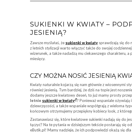
SUKIENKI W KWIATY – POD
JESIENIĄ?
Zawsze myślałaś, że
sukienki w kwiaty
sprawdzają się do n
z letnich stylizacji warto włączyć także do swojej codzienne
wizerunek, a także nadadzą mu ciekawszego charakteru, a
miesięcy.
CZY MOŻNA NOSIĆ JESIENIĄ KW
Kwiaty naturalnie kojarzą się nam głównie z wiosennymi styli
również jesienią. Tym bardziej, że dziś na topie jest noszen
dodamy jeszcze kwiatowy deseń, to już mamy prosty przepis 
letnie
sukienki w kwiaty
? Ponieważ wspaniale ożywiają i
dziewczęcości, a także wspaniale współgrają z wieloma ty
końcowym otrzymujemy przepiękny kobiecy look, z którego w
Zastanawiasz się, które kwiatowe sukienki nadają się do jesi
łączyć? Na te pytania w dzisiejszym tekście postarają się 
eButik.pl! Mamy nadzieje, że ich podpowiedzi okażą się d