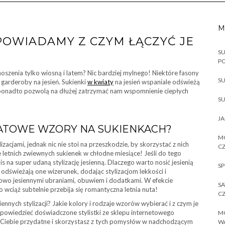
M
POWIADAMY Z CZYM ŁĄCZYĆ JE
SU
P
oszenia tylko wiosną i latem? Nic bardziej mylnego! Niektóre fasony
SU
j garderoby na jesień. Sukienki
w kwiaty
na jesień wspaniale odświeżą
 ponadto pozwolą na dłużej zatrzymać nam wspomnienie ciepłych
SU
JA
IATOWE WZORY NA SUKIENKACH?
MO
zacjami, jednak nic nie stoi na przeszkodzie, by skorzystać z nich
CZ
ie letnich zwiewnych sukienek w chłodne miesiące! Jeśli do tego
na super udaną stylizację jesienną. Dlaczego warto nosić jesienią
SP
 odświeżają one wizerunek, dodając stylizacjom lekkości i
powo jesiennymi ubraniami, obuwiem i dodatkami. W efekcie
SA
ciąż subtelnie przebija się romantyczna letnia nuta!
CZ
ennych stylizacji? Jakie kolory i rodzaje wzorów wybierać i z czym je
odpowiedzieć doświadczone stylistki ze sklepu internetowego
MO
la Ciebie przydatne i skorzystasz z tych pomysłów w nadchodzącym
W