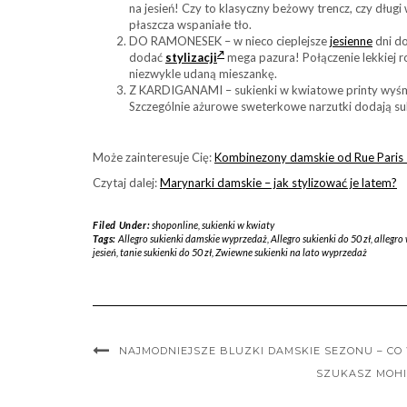
na jesień! Czy to klasyczny beżowy trencz, czy dług
płaszcza wspaniałe tło.
DO RAMONESEK – w nieco cieplejsze
jesienne
dni do
dodać
stylizacji
mega pazura! Połączenie lekkiej
niezwykle udaną mieszankę.
Z KARDIGANAMI – sukienki w kwiatowe printy wyśmie
Szczególnie ażurowe sweterkowe narzutki dodają suk
Może zainteresuje Cię:
Kombinezony damskie od Rue Paris
Czytaj dalej:
Marynarki damskie – jak stylizować je latem?
Filed Under:
shoponline
,
sukienki w kwiaty
Tags:
Allegro sukienki damskie wyprzedaż
,
Allegro sukienki do 50 zł
,
allegro
jesień
,
tanie sukienki do 50 zł
,
Zwiewne sukienki na lato wyprzedaż
NAJMODNIEJSZE BLUZKI DAMSKIE SEZONU – CO
SZUKASZ MOHIT