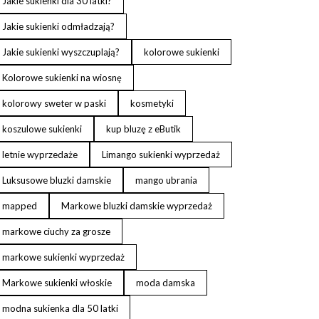
Jakie sukienki dla 30 latki?
Jakie sukienki odmładzają?
Jakie sukienki wyszczuplają?
kolorowe sukienki
Kolorowe sukienki na wiosnę
kolorowy sweter w paski
kosmetyki
koszulowe sukienki
kup bluzę z eButik
letnie wyprzedaże
Limango sukienki wyprzedaż
Luksusowe bluzki damskie
mango ubrania
mapped
Markowe bluzki damskie wyprzedaż
markowe ciuchy za grosze
markowe sukienki wyprzedaż
Markowe sukienki włoskie
moda damska
modna sukienka dla 50 latki