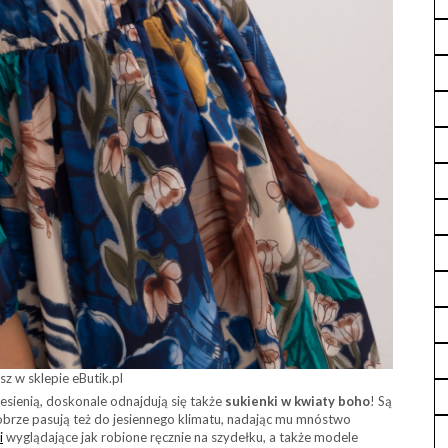
z w sklepie eButik.pl
 jesienią, doskonale odnajdują się także
sukienki w kwiaty boho
! Są
obrze pasują też do jesiennego klimatu, nadając mu mnóstwo
i
wyglądające jak robione ręcznie na szydełku, a także modele