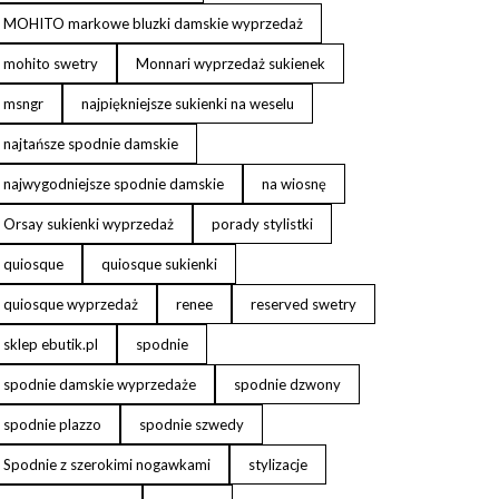
MOHITO markowe bluzki damskie wyprzedaż
mohito swetry
Monnari wyprzedaż sukienek
msngr
najpiękniejsze sukienki na weselu
najtańsze spodnie damskie
najwygodniejsze spodnie damskie
na wiosnę
Orsay sukienki wyprzedaż
porady stylistki
quiosque
quiosque sukienki
quiosque wyprzedaż
renee
reserved swetry
sklep ebutik.pl
spodnie
spodnie damskie wyprzedaże
spodnie dzwony
spodnie plazzo
spodnie szwedy
Spodnie z szerokimi nogawkami
stylizacje