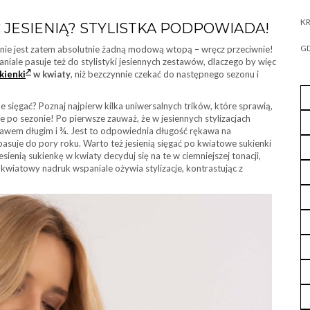
KR
Ć JESIENIĄ? STYLISTKA PODPOWIADA!
GD
 nie jest zatem absolutnie żadną modową wtopą – wręcz przeciwnie!
iale pasuje też do stylistyki jesiennych zestawów, dlaczego by więc
kienki
w kwiaty
, niż bezczynnie czekać do następnego sezonu i
le sięgać? Poznaj najpierw kilka uniwersalnych trików, które sprawią,
e po sezonie! Po pierwsze zauważ, że w jesiennych stylizacjach
ękawem długim i ¾. Jest to odpowiednia długość rękawa na
 pasuje do pory roku. Warto też jesienią sięgać po kwiatowe sukienki
esienią sukienkę w kwiaty decyduj się na te w ciemniejszej tonacji,
kwiatowy nadruk wspaniale ożywia stylizacje, kontrastując z