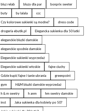
bluz relab
bluzy dla par
bonprix sweter
buty
by lalala
ccc
Czy kolorowe sukienki są modne?
dress code
drogeria ebutik.pl
Elegancka sukienka dla 50 latki
eleganckie bluzki damskie
eleganckie spodnie damskie
Eleganckie sukienki wyprzedaż
Eleganckie sukienki włoskie
fajne ciuchy
Gdzie kupić fajne i tanie ubrania
greenpoint
gym
H&M bluzki damskie wyprzedaż
h & m swetry
h anm
hm swetry damskie
inst
Jaka sukienka dla kobiety po 50?