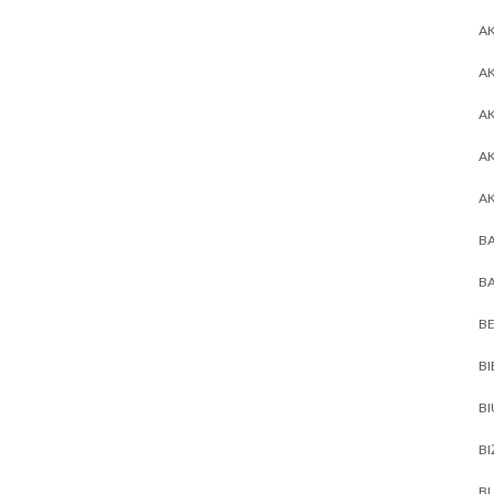
AK
AK
A
A
A
BA
BA
BE
BI
B
BI
BL