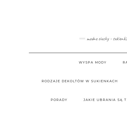
Skip
to
content
modne ciuchy - sukienki
WYSPA MODY
R
RODZAJE DEKOLTÓW W SUKIENKACH
PORADY
JAKIE UBRANIA SĄ 