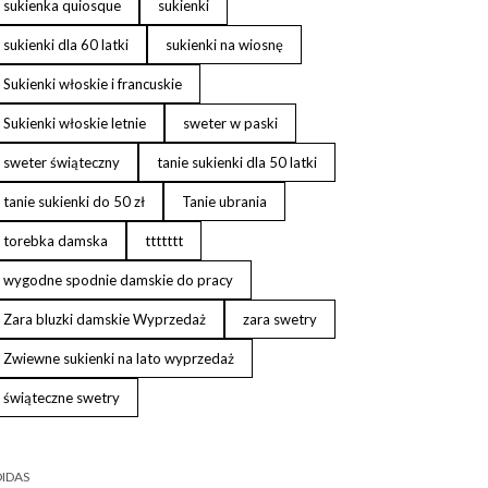
sukienka quiosque
sukienki
sukienki dla 60 latki
sukienki na wiosnę
Sukienki włoskie i francuskie
Sukienki włoskie letnie
sweter w paski
sweter świąteczny
tanie sukienki dla 50 latki
tanie sukienki do 50 zł
Tanie ubrania
torebka damska
ttttttt
wygodne spodnie damskie do pracy
Zara bluzki damskie Wyprzedaż
zara swetry
Zwiewne sukienki na lato wyprzedaż
świąteczne swetry
IDAS