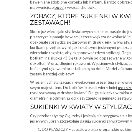
bawełniane zdobione koronką lub haftami. Bardzo dobrze p
masywniejsze
botki
z wyższą cholewką.
ZOBACZ, KTÓRE SUKIENKI W KW
ZESTAWACH!
Skoro już wiecie jaki styl kwiatowych sukienek pasuje do je
płaszczyźnie panuje bowiem jeszcze większa dowolność i nie
doskonale sprawdzą się zarówno
midi sukienki w kwiaty
,
kurtkami przejściowymi, jak i dłuższymi jesiennymi płaszczam
wierzchnie rozpięte, aby eksponować rdzeń stylizacji. Tego
botkami na słupku <3 Sięgaj głównie po dopasowane w gór
dekoltem V oraz długimi rękawami. W jesiennych stylizacjac
bufiastymi rękawami oraz falbanką na dole! Model z falban
zestaw bardziej kobiecym.
W jesiennych stylizacjach rewelacyjnie prezentują się równi
swym majestatem. Do botków i koszuli wierzchniej
oversiz
rozkloszowaną w drobne kwiatki. Długa sukienka w takim w
diametralnie odmieni ją od klasycznego jesiennego zestawu z
SUKIENKI W KWIATY W STYLIZACJ
Czy przekonałyśmy Cię, żebyś jesienią nie rezygnowała z k
jesiennych ubrań szczególnie pasują sukienki z kwiatowym
DO PŁASZCZY – casualowe oraz
eleganckie sukien