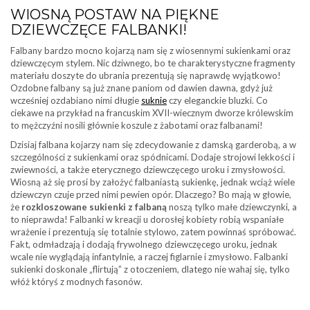
WIOSNĄ POSTAW NA PIĘKNE
DZIEWCZĘCE FALBANKI!
Falbany bardzo mocno kojarzą nam się z wiosennymi sukienkami oraz
dziewczęcym stylem. Nic dziwnego, bo te charakterystyczne fragmenty
materiału doszyte do ubrania prezentują się naprawdę wyjątkowo!
Ozdobne falbany są już znane paniom od dawien dawna, gdyż już
wcześniej ozdabiano nimi długie
suknie
czy eleganckie bluzki. Co
ciekawe na przykład na francuskim XVII-wiecznym dworze królewskim
to mężczyźni nosili głównie koszule z żabotami oraz falbanami!
Dzisiaj falbana kojarzy nam się zdecydowanie z damską garderobą, a w
szczególności z sukienkami oraz spódnicami. Dodaje strojowi lekkości i
zwiewności, a także eterycznego dziewczęcego uroku i zmysłowości.
Wiosną aż się prosi by założyć falbaniastą sukienkę, jednak wciąż wiele
dziewczyn czuje przed nimi pewien opór. Dlaczego? Bo mają w głowie,
że
rozkloszowane sukienki z falbaną
noszą tylko małe dziewczynki, a
to nieprawda! Falbanki w kreacji u dorosłej kobiety robią wspaniałe
wrażenie i prezentują się totalnie stylowo, zatem powinnaś spróbować.
Fakt, odmładzają i dodają frywolnego dziewczęcego uroku, jednak
wcale nie wyglądają infantylnie, a raczej figlarnie i zmysłowo. Falbanki
sukienki doskonale „flirtują” z otoczeniem, dlatego nie wahaj się, tylko
włóż któryś z modnych fasonów.