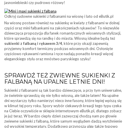
jasnoniebieski czy pudrowo różowy!
Odkryj cudowne sukienki z falbanami na wiosnę i lato od eButik.pl
Na wiosnę postaw również na sukienkę w kwiaty z falbanami w dolnej
części oraz mini falbankami na zakończeniach rękawów! To niezwykle
dziewczęca propozycja dla fanek romantycznych wiosennych stylizacji,
które sprawdzą się na randkę i do miasta. Wiosną idealne będą też
sukienki z falbaną i rękawem 3/4
, które przy okazji zapewnią
przyjemny komfort termiczny podczas wiosennych dni. Osłonięte
częściowo rękawami ramiona i ręce nadają ponadto kreacji więcej
eleganckiego stylu oraz mnóstwo paryskiego szyku!
SPRAWDŹ TEŻ ZWIEWNE SUKIENKI Z
FALBANĄ NA UPALNE LETNIE DNI!
Sukienki z falbanami są tak bardzo dziewczęce, a przy tym uniwersalne,
że świetnie sprawdzą się nie tylko wiosną, ale także latem! Na upalne
dni wystarczy tylko namierzyć nieco inne fasony, które lepiej wpiszą się
w klimat tej pory roku. Spory wybór ciekawych kreacji tego typu czeka
na Ciebie oczywiście w sklepie internetowym eButik.pl, dlatego zobacz
je już teraz. W bardzo ciepły dzień zazwyczaj chodzą nam po głowie
zwiewne sukienki z falbaną, które samym wyglądem dadzą wytchnienie
od wysokiej temperatury. Dodatkowo przynoszą ulgę także typowo