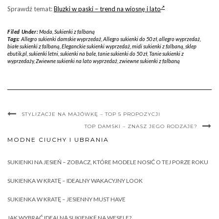
Sprawdź temat:
Bluzki w paski – trend na wiosnę i lato
Filed Under:
Moda
,
Sukienki z falbaną
Tags:
Allegro sukienki damskie wyprzedaż
,
Allegro sukienki do 50 zł
,
allegro wyprzedaż
,
białe sukienki z falbaną
,
Eleganckie sukienki wyprzedaż
,
midi sukienki z falbaną
,
sklep
ebutik.pl
,
sukienki letni
,
sukienki na bale
,
tanie sukienki do 50 zł
,
Tanie sukienki z
wyprzedaży
,
Zwiewne sukienki na lato wyprzedaż
,
zwiewne sukienki z falbaną
STYLIZACJE NA MAJÓWKĘ – TOP 5 PROPOZYCJI
TOP DAMSKI – ZNASZ JEGO RODZAJE?
MODNE CIUCHY I UBRANIA
SUKIENKI NA JESIEŃ – ZOBACZ, KTÓRE MODELE NOSIĆ O TEJ PORZE ROKU
SUKIENKA W KRATĘ – IDEALNY WAKACYJNY LOOK
SUKIENKA W KRATĘ – JESIENNY MUST HAVE
JAK WYBRAĆ IDEALNĄ SUKIENKĘ NA WESELE?