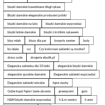
bluzki damskie bawełniane długi rękaw
Bluzki damskie eleganckie producent polski
bluzki damskie na lato
bluzki damskie wyprzedaż
bluzki letnie damskie
bluzki z krótkim rękawem
bluz relab
bluzy dla par
bonprix sweter
buty
by lalala
ccc
Czy kolorowe sukienki są modne?
dress code
drogeria ebutik.pl
Elegancka sukienka dla 50 latki
eleganckie bluzki damskie
eleganckie spodnie damskie
Eleganckie sukienki wyprzedaż
Eleganckie sukienki włoskie
fajne ciuchy
Gdzie kupić fajne i tanie ubrania
greenpoint
gym
H&M bluzki damskie wyprzedaż
h & m swetry
h anm