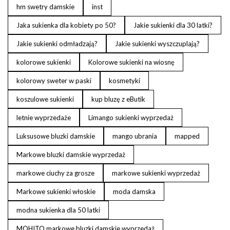
hm swetry damskie
inst
Jaka sukienka dla kobiety po 50?
Jakie sukienki dla 30 latki?
Jakie sukienki odmładzają?
Jakie sukienki wyszczuplają?
kolorowe sukienki
Kolorowe sukienki na wiosnę
kolorowy sweter w paski
kosmetyki
koszulowe sukienki
kup bluzę z eButik
letnie wyprzedaże
Limango sukienki wyprzedaż
Luksusowe bluzki damskie
mango ubrania
mapped
Markowe bluzki damskie wyprzedaż
markowe ciuchy za grosze
markowe sukienki wyprzedaż
Markowe sukienki włoskie
moda damska
modna sukienka dla 50 latki
MOHITO markowe bluzki damskie wyprzedaż