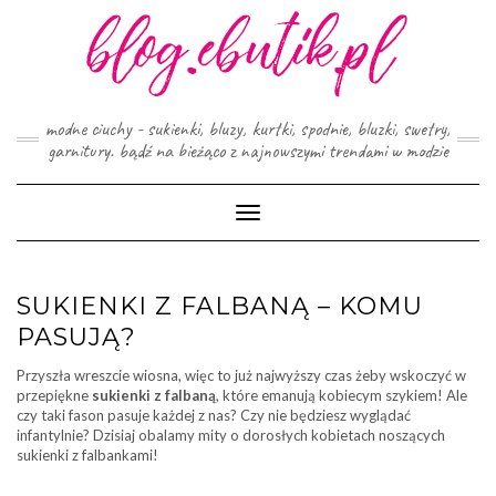
Skip
to
content
modne ciuchy - sukienki, bluzy, kurtki, spodnie, bluzki, swetry,
garnitury. bądź na bieżąco z najnowszymi trendami w modzie
Toggle
Navigation
SUKIENKI Z FALBANĄ – KOMU
PASUJĄ?
Przyszła wreszcie wiosna, więc to już najwyższy czas żeby wskoczyć w
przepiękne
sukienki z falbaną
, które emanują kobiecym szykiem! Ale
czy taki fason pasuje każdej z nas? Czy nie będziesz wyglądać
infantylnie? Dzisiaj obalamy mity o dorosłych kobietach noszących
sukienki z falbankami!