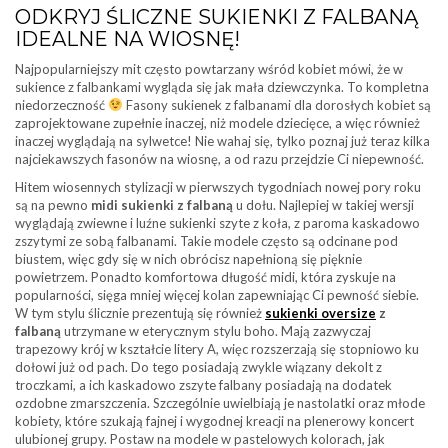
ODKRYJ ŚLICZNE SUKIENKI Z FALBANĄ
IDEALNE NA WIOSNĘ!
Najpopularniejszy mit często powtarzany wśród kobiet mówi, że w
sukience z falbankami wygląda się jak mała dziewczynka. To kompletna
niedorzeczność
Fasony sukienek z falbanami dla dorosłych kobiet są
zaprojektowane zupełnie inaczej, niż modele dziecięce, a więc również
inaczej wyglądają na sylwetce! Nie wahaj się, tylko poznaj już teraz kilka
najciekawszych fasonów na wiosnę, a od razu przejdzie Ci niepewność.
Hitem wiosennych stylizacji w pierwszych tygodniach nowej pory roku
są na pewno
midi sukienki z falbaną
u dołu. Najlepiej w takiej wersji
wyglądają zwiewne i luźne sukienki szyte z koła, z paroma kaskadowo
zszytymi ze sobą falbanami. Takie modele często są odcinane pod
biustem, więc gdy się w nich obrócisz napełnioną się pięknie
powietrzem. Ponadto komfortowa długość midi, która zyskuje na
popularności, sięga mniej więcej kolan zapewniając Ci pewność siebie.
W tym stylu ślicznie prezentują się również
sukienki oversize
z
falbaną
utrzymane w eterycznym stylu boho. Mają zazwyczaj
trapezowy krój w kształcie litery A, więc rozszerzają się stopniowo ku
dołowi już od pach. Do tego posiadają zwykle wiązany dekolt z
troczkami, a ich kaskadowo zszyte falbany posiadają na dodatek
ozdobne zmarszczenia. Szczególnie uwielbiają je nastolatki oraz młode
kobiety, które szukają fajnej i wygodnej kreacji na plenerowy koncert
ulubionej grupy. Postaw na modele w pastelowych kolorach, jak