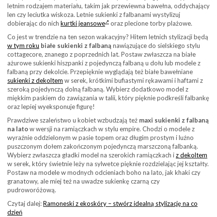
letnim rodzajem materiału, takim jak przewiewna bawełna, oddychający
len czy leciutka wiskoza. Letnie sukienki z falbanami wystylizuj
dobierając do nich
kurtki jeansowe
oraz plecione torby plażowe.
Co jest w trendzie na ten sezon wakacyjny? Hitem letnich stylizacji będą
w tym roku
białe sukienki z falbaną
nawiązujące do sielskiego stylu
cottagecore, znanego z poprzednich lat. Postaw zwłaszcza na białe
ażurowe sukienki hiszpanki z pojedynczą falbaną u dołu lub modele z
falbaną przy dekolcie. Przepięknie wyglądają też białe bawełniane
sukienki z dekoltem
w serek, krótkimi bufiastymi rękawami i haftami z
szeroką pojedynczą dolną falbaną. Wybierz dodatkowo model z
miękkim paskiem do zawiązania w talii, który pięknie podkreśli falbankę
oraz lepiej wyeksponuje figurę!
Prawdziwe szaleństwo u kobiet wzbudzają też
maxi sukienki z falbaną
na lato
w wersji na ramiączkach w stylu empire. Chodzi o modele z
wyraźnie oddzielonym w pasie topem oraz długim prostym i luźno
puszczonym dołem zakończonym pojedynczą marszczoną falbanką.
Wybierz zwłaszcza gładki model na szerokich ramiączkach i
z dekoltem
w serek, który świetnie leży na sylwetce pięknie rozdzielając jej kształty.
Postaw na modele w modnych odcieniach boho na lato, jak khaki czy
granatowy, ale miej też na uwadze sukienkę czarną czy
pudroworóżową.
Czytaj dalej:
Ramoneski z ekoskóry – stwórz idealną stylizację na co
dzień