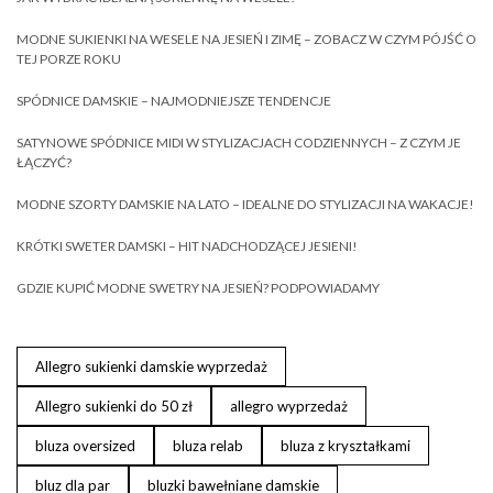
MODNE SUKIENKI NA WESELE NA JESIEŃ I ZIMĘ – ZOBACZ W CZYM PÓJŚĆ O
TEJ PORZE ROKU
SPÓDNICE DAMSKIE – NAJMODNIEJSZE TENDENCJE
SATYNOWE SPÓDNICE MIDI W STYLIZACJACH CODZIENNYCH – Z CZYM JE
ŁĄCZYĆ?
MODNE SZORTY DAMSKIE NA LATO – IDEALNE DO STYLIZACJI NA WAKACJE!
KRÓTKI SWETER DAMSKI – HIT NADCHODZĄCEJ JESIENI!
GDZIE KUPIĆ MODNE SWETRY NA JESIEŃ? PODPOWIADAMY
Allegro sukienki damskie wyprzedaż
Allegro sukienki do 50 zł
allegro wyprzedaż
bluza oversized
bluza relab
bluza z kryształkami
bluz dla par
bluzki bawełniane damskie