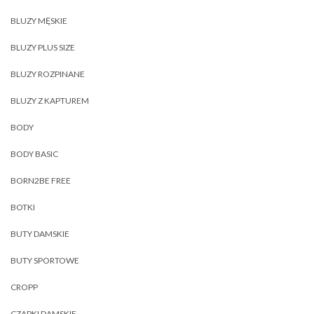
BLUZY MĘSKIE
BLUZY PLUS SIZE
BLUZY ROZPINANE
BLUZY Z KAPTUREM
BODY
BODY BASIC
BORN2BE FREE
BOTKI
BUTY DAMSKIE
BUTY SPORTOWE
CROPP
CZAPKI DAMSKIE