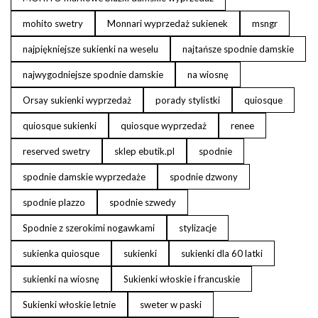
mohito swetry
Monnari wyprzedaż sukienek
msngr
najpiękniejsze sukienki na weselu
najtańsze spodnie damskie
najwygodniejsze spodnie damskie
na wiosnę
Orsay sukienki wyprzedaż
porady stylistki
quiosque
quiosque sukienki
quiosque wyprzedaż
renee
reserved swetry
sklep ebutik.pl
spodnie
spodnie damskie wyprzedaże
spodnie dzwony
spodnie plazzo
spodnie szwedy
Spodnie z szerokimi nogawkami
stylizacje
sukienka quiosque
sukienki
sukienki dla 60 latki
sukienki na wiosnę
Sukienki włoskie i francuskie
Sukienki włoskie letnie
sweter w paski