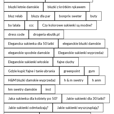
bluzki letnie damskie
bluzki z krótkim rękawem
bluz relab
bluzy dla par
bonprix sweter
buty
by lalala
ccc
Czy kolorowe sukienki są modne?
dress code
drogeria ebutik.pl
Elegancka sukienka dla 50 latki
eleganckie bluzki damskie
eleganckie spodnie damskie
Eleganckie sukienki wyprzedaż
Eleganckie sukienki włoskie
fajne ciuchy
Gdzie kupić fajne i tanie ubrania
greenpoint
gym
H&M bluzki damskie wyprzedaż
h & m swetry
h anm
hm swetry damskie
inst
Jaka sukienka dla kobiety po 50?
Jakie sukienki dla 30 latki?
Jakie sukienki odmładzają?
Jakie sukienki wyszczuplają?