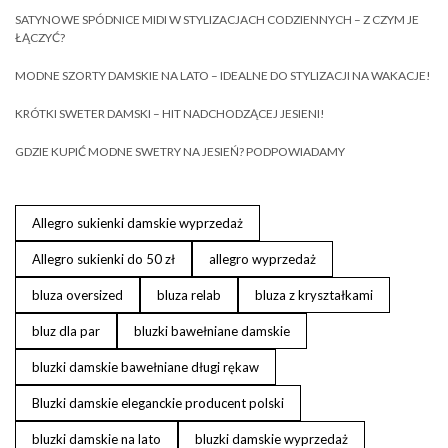
SATYNOWE SPÓDNICE MIDI W STYLIZACJACH CODZIENNYCH – Z CZYM JE
ŁĄCZYĆ?
MODNE SZORTY DAMSKIE NA LATO – IDEALNE DO STYLIZACJI NA WAKACJE!
KRÓTKI SWETER DAMSKI – HIT NADCHODZĄCEJ JESIENI!
GDZIE KUPIĆ MODNE SWETRY NA JESIEŃ? PODPOWIADAMY
Allegro sukienki damskie wyprzedaż
Allegro sukienki do 50 zł
allegro wyprzedaż
bluza oversized
bluza relab
bluza z kryształkami
bluz dla par
bluzki bawełniane damskie
bluzki damskie bawełniane długi rękaw
Bluzki damskie eleganckie producent polski
bluzki damskie na lato
bluzki damskie wyprzedaż