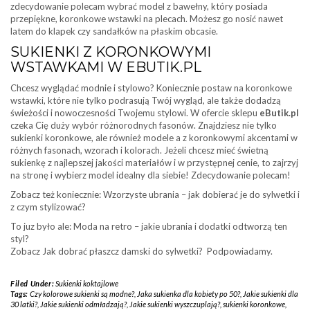
zdecydowanie polecam wybrać model z bawełny, który posiada
przepiękne, koronkowe wstawki na plecach. Możesz go nosić nawet
latem do klapek czy sandałków na płaskim obcasie.
SUKIENKI Z KORONKOWYMI
WSTAWKAMI W EBUTIK.PL
Chcesz wyglądać modnie i stylowo? Koniecznie postaw na koronkowe
wstawki, które nie tylko podrasują Twój wygląd, ale także dodadzą
świeżości i nowoczesności Twojemu stylowi. W ofercie sklepu
eButik.pl
czeka Cię duży wybór różnorodnych fasonów. Znajdziesz nie tylko
sukienki koronkowe, ale również modele a z koronkowymi akcentami w
różnych fasonach, wzorach i kolorach. Jeżeli chcesz mieć świetną
sukienkę z najlepszej jakości materiałów i w przystępnej cenie, to zajrzyj
na stronę i wybierz model idealny dla siebie! Zdecydowanie polecam!
Zobacz też koniecznie: Wzorzyste ubrania – jak dobierać je do sylwetki i
z czym stylizować?
To juz było ale: Moda na retro – jakie ubrania i dodatki odtworzą ten
styl?
Zobacz Jak dobrać płaszcz damski do sylwetki? Podpowiadamy.
Filed Under:
Sukienki koktajlowe
Tags:
Czy kolorowe sukienki są modne?
,
Jaka sukienka dla kobiety po 50?
,
Jakie sukienki dla
30 latki?
,
Jakie sukienki odmładzają?
,
Jakie sukienki wyszczuplają?
,
sukienki koronkowe
,