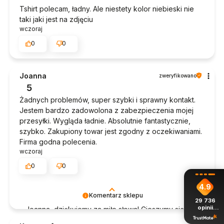
Tshirt polecam, ładny. Ale niestety kolor niebieski nie
taki jaki jest na zdjęciu
wczoraj
0
0
Joanna
zweryfikowano
5
Żadnych problemów, super szybki i sprawny kontakt.
Jestem bardzo zadowolona z zabezpieczenia mojej
przesyłki. Wygląda ładnie. Absolutnie fantastycznie,
szybko. Zakupiony towar jest zgodny z oczekiwaniami.
Firma godna polecenia.
wczoraj
0
0
4.9
Komentarz sklepu
29 736
opinii
Joanna, dziękujemy za miłe słowa! Cieszymy się, że
z całego
zakup przeszedł bezproblemowo, oraz, że
okresu