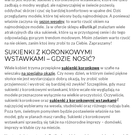
zadbają o modny wygląd, ale najzwyczajniej w świecie pozwolą
oddychać skórze i czuć się bardziej komfortowo w upalne dni. Dziś
przeglądamy modele, które tej wiosny będą najmodniejsze. A ponieważ
właśnie zaczyna się
sezon weselny
, to warto rzucić okiem na
najmodniejsze modele. Ja w ofercie sklepu
eButik.pl
znalazłam wiele
atrakcyjnych dla oka sukienek, które są w przystępnej cenie i do tego
odpowiadają gorącym trendom modowym. Moim zdaniem warto rzucić
na nie okiem, zanim ktoś inny zrobi to za Ciebie. Zapraszamy!
SUKIENKI Z KORONKOWYMI
WSTAWKAMI – GDZIE NOSIĆ?
Wiele kobiet trzyma przepiękne
sukienki koronkowe
w szafie na
wieszaku
na specjalną okazję
. Czy nowy dzień, w którym świeci piękne
słońce nie jest wystarczająco dobrą okazją, by zrobić sobie
przyjemność i wystroić się bardziej niż zwykle? Szczególnie, gdy masz
sukienki z koronkowymi wstawkami, które wcale nie wyglądają na
modele przeznaczone wyłącznie na wielkie uroczystości. Oczywiście,
sukienki koronkowe oraz
sukienki z koronkowymi wstawkami
najczęściej wybieramy na wesela, studniówki oraz różnego rodzaju bale.
Poza tym, świetnym pomysłem będzie postawienie właśnie na ten
model, gdy w planach masz randkę. Sukienki z koronkowymi
wstawkami sprawdzą się także na różnorodne imprezy – domówki,
imprezy w klubie czy na mieście.