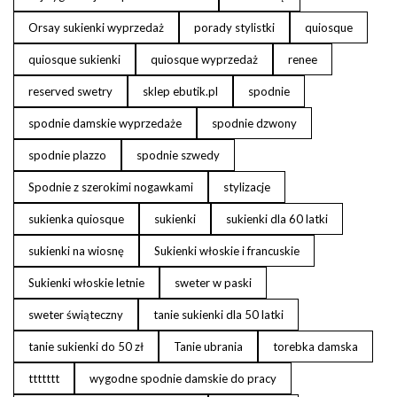
Orsay sukienki wyprzedaż
porady stylistki
quiosque
quiosque sukienki
quiosque wyprzedaż
renee
reserved swetry
sklep ebutik.pl
spodnie
spodnie damskie wyprzedaże
spodnie dzwony
spodnie plazzo
spodnie szwedy
Spodnie z szerokimi nogawkami
stylizacje
sukienka quiosque
sukienki
sukienki dla 60 latki
sukienki na wiosnę
Sukienki włoskie i francuskie
Sukienki włoskie letnie
sweter w paski
sweter świąteczny
tanie sukienki dla 50 latki
tanie sukienki do 50 zł
Tanie ubrania
torebka damska
ttttttt
wygodne spodnie damskie do pracy