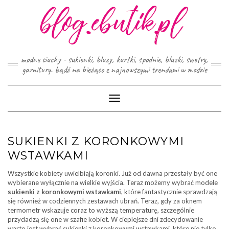
Skip
to
content
modne ciuchy - sukienki, bluzy, kurtki, spodnie, bluzki, swetry,
garnitury. bądź na bieżąco z najnowszymi trendami w modzie
Toggle
Navigation
SUKIENKI Z KORONKOWYMI
WSTAWKAMI
Wszystkie kobiety uwielbiają koronki. Już od dawna przestały być one
wybierane wyłącznie na wielkie wyjścia. Teraz możemy wybrać modele
sukienki z koronkowymi wstawkami
, które fantastycznie sprawdzają
się również w codziennych zestawach ubrań. Teraz, gdy za oknem
termometr wskazuje coraz to wyższą temperaturę, szczególnie
przydadzą się one w szafie kobiet. W cieplejsze dni zdecydowanie
warto jest wybrać sukienki z koronkowymi wstawkami, które nie tylko