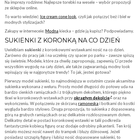
Na imprezy rodzinne: Najlepsze torebki na wesele – wybór propozycji
ze sklepów online.
To warto wiedzieć:
Ice cream cone look
, czyli jak połączyć beż i biel w
modnych stylizacjach?
Zakupy w interneceie:
Modna
kiecka – gdzie ją kupisz? Podpowiadamy.
SUKIENKI Z KORONKĄ NA CO DZIEŃ
Uwielbiam
sukienki
z koronkowymi wstawkami nosić na co dzień.
Zarówno do pracy jak i na uczelnię czy spacer po parku – zawsze spiszą
się świetnie. Modele, które za chwilę zaproponuję, zapewnią Ci przede
wszystkim wygodę na cały dzień, ale także zagwarantują modny look
wpisujący się w najgorętsze trendy! To jak, jesteś gotowa?
Pierwszy model sukienki, to najmodniejsza w ostatnim czasie aksamitna
sukienka wykonana z weluru. Prosty model długości do połowy uda na
bardzo cienkich ramiączkach i z trójkątnym dekoltem, którego piękno
tkwi w koronkowych wstawkach przy
okrągłym dekolcie
oraz na
wykończeniu. W połączeniu ze skórzaną
ramoneska
i botkami do kostki
wygląda bardzo stylowo. Druga propozycja, to sukienka z dopasowaną
górą na grubych ramiączkach oraz delikatnie rozkloszowanym dołem.
Delikatny detal w postaci koronkowej wstawki w talii podkreśla
fantastycznie kobiecą figurę oraz dodaje odrobiny pikanterii. Ten krój
śmiało możesz nosić nawet do trampek i bluzy dżinsowej. Jeżeli
posiadasz szczupłą figurę i lubisz nosić dopasowane sukienki, to