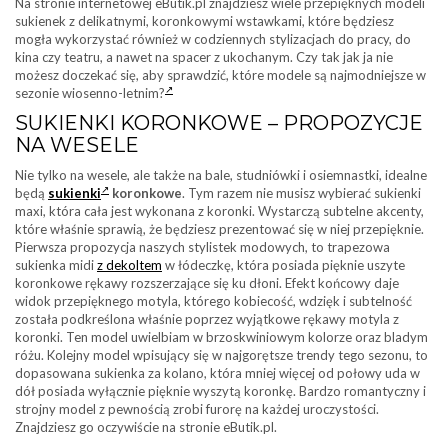
Na stronie internetowej eButik.pl znajdziesz wiele przepięknych modeli
sukienek z delikatnymi, koronkowymi wstawkami, które będziesz
mogła wykorzystać również w codziennych stylizacjach do pracy, do
kina czy teatru, a nawet na spacer z ukochanym. Czy tak jak ja nie
możesz doczekać się, aby sprawdzić, które modele są najmodniejsze w
sezonie wiosenno-letnim?
SUKIENKI KORONKOWE – PROPOZYCJE
NA WESELE
Nie tylko na wesele, ale także na bale, studniówki i osiemnastki, idealne
będą
sukienki
koronkowe
. Tym razem nie musisz wybierać sukienki
maxi, która cała jest wykonana z koronki. Wystarczą subtelne akcenty,
które właśnie sprawią, że będziesz prezentować się w niej przepięknie.
Pierwsza propozycja naszych stylistek modowych, to trapezowa
sukienka midi
z dekoltem
w łódeczkę, która posiada pięknie uszyte
koronkowe rękawy rozszerzające się ku dłoni. Efekt końcowy daje
widok przepięknego motyla, którego kobiecość, wdzięk i subtelność
została podkreślona właśnie poprzez wyjątkowe rękawy motyla z
koronki. Ten model uwielbiam w brzoskwiniowym kolorze oraz bladym
różu. Kolejny model wpisujący się w najgorętsze trendy tego sezonu, to
dopasowana sukienka za kolano, która mniej więcej od połowy uda w
dół posiada wyłącznie pięknie wyszytą koronkę. Bardzo romantyczny i
strojny model z pewnością zrobi furorę na każdej uroczystości.
Znajdziesz go oczywiście na stronie eButik.pl.