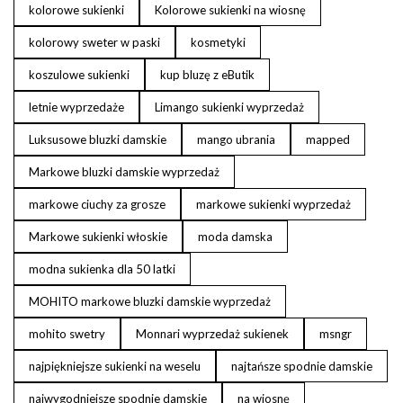
kolorowe sukienki
Kolorowe sukienki na wiosnę
kolorowy sweter w paski
kosmetyki
koszulowe sukienki
kup bluzę z eButik
letnie wyprzedaże
Limango sukienki wyprzedaż
Luksusowe bluzki damskie
mango ubrania
mapped
Markowe bluzki damskie wyprzedaż
markowe ciuchy za grosze
markowe sukienki wyprzedaż
Markowe sukienki włoskie
moda damska
modna sukienka dla 50 latki
MOHITO markowe bluzki damskie wyprzedaż
mohito swetry
Monnari wyprzedaż sukienek
msngr
najpiękniejsze sukienki na weselu
najtańsze spodnie damskie
najwygodniejsze spodnie damskie
na wiosnę