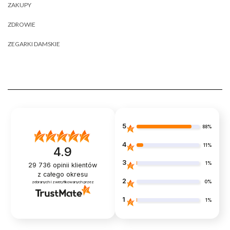
ZAKUPY
ZDROWIE
ZEGARKI DAMSKIE
5
88%
4
11%
4.9
3
1%
29 736
opinii klientów
z całego okresu
2
0%
zebranych i zweryfikowanych przez
1
1%